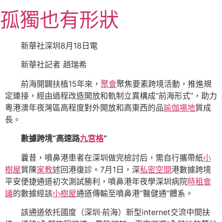
跳
孤獨也有形狀
至
主
要
新華社深圳8月18日電
內
新華社記者 趙瑞希
容
前海開闢扶植15年來，
聚會
聚焦要素跨境活動，推進規
定連接，經由過程改造開放和軌制立異構成“前海形式”，助力
粵港澳年夜灣區高程度對外開放和高東西的品
瑜伽場地
質成
長。
數據跨境“高速路
九宮格
”
曩昔，噴鼻港患者在深圳做完檢討后，需自行攜帶紙
小
樹屋
質陳
家教
述回港復診。7月1日，深
私密空間
港數據跨境
平安便捷通道初次測試勝利，噴鼻港年夜學深圳病院
時租會
議
的數據經該
小樹屋
通道傳輸至噴鼻港“醫健通”體系。
該通道依托國度（深圳·前海）新型internet交流中間扶