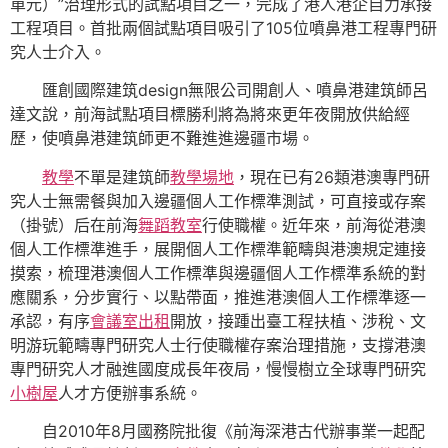
單元）”治理形式的試點項目之一，完成了港人港企自力承接
工程項目。首批兩個試點項目吸引了105位噴鼻港工程專門研
究人士介入。
匯創國際建筑design無限公司開創人、噴鼻港建筑師呂
達文說，前海試點項目標勝利將為將來更年夜開放供給經
歷，使噴鼻港建筑師更不難進進邊疆市場。
教學
不單是建筑師
教學場地
，現在已有26類港澳專門研
究人士無需餐與加入邊疆個人工作標準測試，可直接或存案
（掛號）后在前海
舞蹈教室
行使職權。近年來，前海從港澳
個人工作標準進手，展開個人工作標準範疇與港澳規定連接
摸索，梳理港澳個人工作標準與邊疆個人工作標準系統的對
應關系，分步實行、以點帶面，推進港澳個人工作標準逐一
承認，有序
會議室出租
開放，接踵出臺工程扶植、涉稅、文
明游玩範疇專門研究人士行使職權存案治理措施，支撐港澳
專門研究人才融進國度成長年夜局，慢慢樹立全球專門研究
小樹屋
人才方便辦事系統。
自2010年8月國務院批復《前海深港古代辦事業一起配