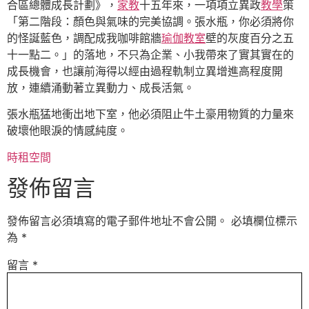
合區總體成長計劃》，
家教
十五年來，一項項立異政
教學
策
「第二階段：顏色與氣味的完美協調。張水瓶，你必須將你
的怪誕藍色，調配成我咖啡館牆
瑜伽教室
壁的灰度百分之五
十一點二。」的落地，不只為企業、小我帶來了實其實在的
成長機會，也讓前海得以經由過程軌制立異增進高程度開
放，連續涌動著立異動力、成長活氣。
張水瓶猛地衝出地下室，他必須阻止牛土豪用物質的力量來
破壞他眼淚的情感純度。
時租空間
發佈留言
發佈留言必須填寫的電子郵件地址不會公開。
必填欄位標示
為
*
留言
*