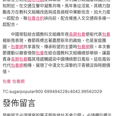
知附近，在交通互鑒中凝集共鳴。馬年象征活氣，其精力鼓
勵各方在教科文組織改造與成長過程中果斷信念、加大力度
一起配合、聯
包養合約
袂向前，配合推進人文交通與多邊一
起配合。
中國常駐結合國教科文組織年夜
長期包養
使銜代表
包養
楊新育表現，春節既標志著農歷新年的啟始，也是家庭團
圓、
包養網
共享喜悅、傳承盼望的主要時
包養網
辰。本次春
節運動以廟會情勢
包養
在結合國教科文組織總部舉辦，讓嘉
賓身
長期包養
臨其境感觸感染中國傳統節日風俗。這些風俗
代代
包養網
相傳，展現了中漢文化深摯的汗青積淀與時期價
值。
包養
包養網
TC:sugarpopular900 699494228c4042.99562029
發佈留言
發佈留言必須填寫的電子郵件地址不會公開。
必填欄位標示