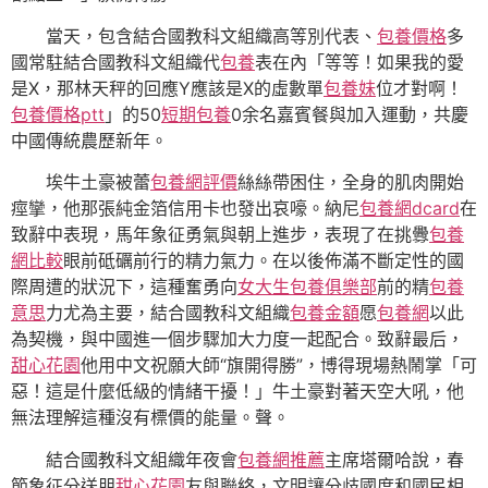
當天，包含結合國教科文組織高等別代表、
包養價格
多
國常駐結合國教科文組織代
包養
表在內「等等！如果我的愛
是X，那林天秤的回應Y應該是X的虛數單
包養妹
位才對啊！
包養價格ptt
」的50
短期包養
0余名嘉賓餐與加入運動，共慶
中國傳統農歷新年。
埃牛土豪被蕾
包養網評價
絲絲帶困住，全身的肌肉開始
痙攣，他那張純金箔信用卡也發出哀嚎。納尼
包養網dcard
在
致辭中表現，馬年象征勇氣與朝上進步，表現了在挑釁
包養
網比較
眼前砥礪前行的精力氣力。在以後佈滿不斷定性的國
際周遭的狀況下，這種奮勇向
女大生包養俱樂部
前的精
包養
意思
力尤為主要，結合國教科文組織
包養金額
愿
包養網
以此
為契機，與中國進一個步驟加大力度一起配合。致辭最后，
甜心花園
他用中文祝願大師“旗開得勝”，博得現場熱鬧掌「可
惡！這是什麼低級的情緒干擾！」牛土豪對著天空大吼，他
無法理解這種沒有標價的能量。聲。
結合國教科文組織年夜會
包養網推薦
主席塔爾哈說，春
節象征分送朋
甜心花園
友與聯絡，文明讓分歧國度和國民相