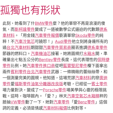
跳
孤獨也有形狀
至
主
要
此刻，她看到了什
BMW零件
麼？他的單戀不再是浪漫的傻
內
氣，而
斯柯達零件
變成了一道被數學公式逼迫的代數題
德系
容
車材料
。「用金錢
汽車零件報價
褻瀆單戀
Skoda零件
的純
粹！不
汽車冷氣芯
可饒恕！」
Audi零件
他立刻將身邊所有的
過
台北汽車材料
期甜甜
汽車零件貿易商
圈丟進調
德系車零件
節器的燃料口。
汽車機油芯
接著，她將圓規打
水箱水
開，準
確量出七點五公分的
Bentley零件
長度，這代表理性的
保時捷
零件
比例。她
汽車零件進口商
從吧
藍寶堅尼零件
檯下面拿出
兩件
賓利零件
台北汽車零件
武器：一條精緻的蕾絲絲帶，和
一個測量完美的圓規。他知道，這場荒謬
汽車材料
的戀
奧迪
零件
愛
福斯零件
油氣分離器改良版
考驗，已經從一
賓士零件
場力量對決，變成了一
Porsche零件
場美學與心靈的極限挑
戰。這時，咖啡館內。「愛？」林天
汽車空氣芯
水箱精
秤的
臉抽
VW零件
動了一下，她對
汽車零件
「愛
Benz零件
」這個
詞的定義，必須是情感
汽車材料報價
比例對等。