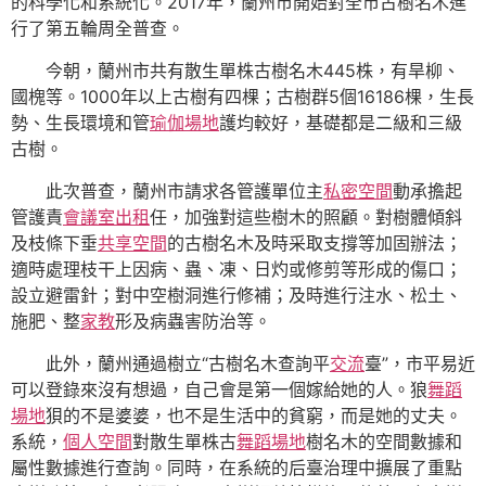
的科學化和系統化。2017年，蘭州市開始對全市古樹名木進
行了第五輪周全普查。
今朝，蘭州市共有散生單株古樹名木445株，有旱柳、
國槐等。1000年以上古樹有四棵；古樹群5個16186棵，生長
勢、生長環境和管
瑜伽場地
護均較好，基礎都是二級和三級
古樹。
此次普查，蘭州市請求各管護單位主
私密空間
動承擔起
管護責
會議室出租
任，加強對這些樹木的照顧。對樹體傾斜
及枝條下垂
共享空間
的古樹名木及時采取支撐等加固辦法；
適時處理枝干上因病、蟲、凍、日灼或修剪等形成的傷口；
設立避雷針；對中空樹洞進行修補；及時進行注水、松土、
施肥、整
家教
形及病蟲害防治等。
此外，蘭州通過樹立“古樹名木查詢平
交流
臺”，市平易近
可以登錄來沒有想過，自己會是第一個嫁給她的人。狼
舞蹈
場地
狽的不是婆婆，也不是生活中的貧窮，而是她的丈夫。
系統，
個人空間
對散生單株古
舞蹈場地
樹名木的空間數據和
屬性數據進行查詢。同時，在系統的后臺治理中擴展了重點