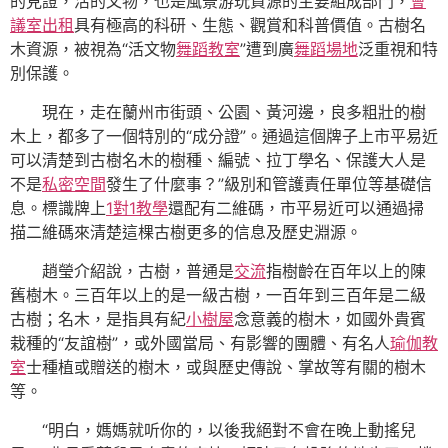
的見證，活的文物，也是風景游玩資源的主要組成部門，
會
議室出租
具有極高的科研、生態、觀賞和科普價值。古樹名
木資源，被視為“活文物
舞蹈教室
”遭到廣
舞蹈場地
泛重視和特
別保護。
現在，走在蘭州市街頭、公園、黃河邊，良多粗壯的樹
木上，都多了一個特別的“成分證”。通過這個牌子上市平易近
可以清楚到古樹名木的樹種、編號、拉丁學名、保護大人是
不是
私密空間
發生了什麼事？”級別和管護責任單位等基礎信
息。標識牌上
1對1教學
還配有二維碼，市平易近可以通過掃
描二維碼來清楚這棵古樹更多的信息及歷史淵源。
趙瑩介紹說，古樹，普通是
交流
指樹齡在百年以上的陳
舊樹木。三百年以上的是一級古樹，一百年到三百年是二級
古樹；名木，是指具有紀
小樹屋
念意義的樹木，如國外貴賓
栽種的“友誼樹”，或外國當局、有影響的團體、有名人
瑜伽教
室
士種植或贈送的樹木，或與歷史傳說、掌故等有關的樹木
等。
“明白，媽媽就听你的，以後我絕對不會在晚上動搖兒