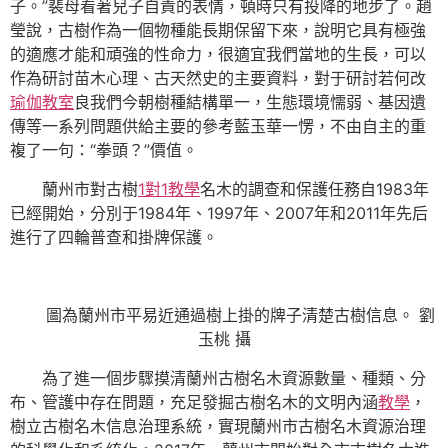
子。”裴母看著兒子自責的表情，頓時只有投降的地步了。趙
瑩說，古樹作為一個物種能長期保留下來，說明它具有極強
的適應才能和頑強的性命力，很適宜我們當地的生長，可以
作為研討苗木心理、古天然史的主要資料，對于研討若何改
瑜伽教室
良我們今朝樹種結構單一，生態環境懦弱、基因遺
傳等一系列問題供給主要的參考藍玉華一愣，不由自主的重
複了一句：“拳頭？”價值。
蘭州市對古樹
1對1教學
名木的調查和保護任務自1983年
已經開始，分別于1984年、1997年、2007年和2011年先后
進行了四輪普查和掛牌保護。
圖為蘭州市平易近通過樹上掛的牌子清楚古樹信息。 劉
玉桃 攝
為了進一個步驟摸清蘭州古樹名木資源數量、種類、分
布、管護中存在問題，充足發掘古樹名木的文明內涵
教學
，
樹立古樹名木信息治理系統，實現蘭州市古樹名木資源治理