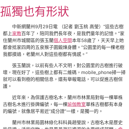
跳
孤獨也有形狀
至
主
要
中新網蘭州9月29日電 （記者 劉玉桃 高瑩）“這些古樹
內
都上
家教
百年了，陪同我們長年夜，是我們童年的記憶。”家
容
住蘭州市城關區的張玉蘭
個人空間
本年58歲了，天天早上她
都會抵家四周的五泉猴子園鍛煉身體。“公園里的每一棵老樹
我都摸過，老蘭州人對這些樹都有情感。”
張玉蘭說，以前有些人不文明，對公園里的古樹進行破
壞，現在好了，這些樹上都有二維碼，mobile_phone掃一掃
就可以看到樹的相關信息，還有舉報電話，可以促進古樹保
護。
近年來，為保護古樹名木，蘭州市林業局對每一棵單株
古樹名木進行掛牌編號，每一棵
瑜伽教室
單株古樹都有本身
的編號，就像居平易近“成分證”一樣，是獨一的。
蘭州市林業局園林綠化科科員趙瑩說，古樹名木是歷史