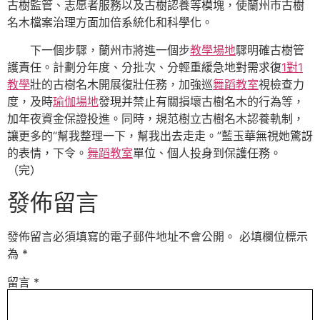
古樹監管、志愿者服務以及古樹認養等模塊，使蘭州市古樹
名木檔案治理方面加倍系統化和科學化。
下一個步驟，蘭州市將進一個步
教學場地
驟明確古樹管
護責任。計劃分年度、分批次、分輕重緩急地對需求復
1對1
教學
壯的古樹名木開展復壯任務，加強巡
舞蹈教室
視檢查力
度，及時
瑜伽場地
發現并禁止有關損壞古樹名木的行為等，
加年夜資金保證投進。同時，規范樹立古樹名木認養軌制，
讓更多的“幫我整理一下，幫我出去走走。”藍玉華無視她驚訝
的表情，下令。
舞蹈教室
單位、個人投身到保護任務。
（完）
發佈留言
發佈留言必須填寫的電子郵件地址不會公開。
必填欄位標示
為
*
留言
*