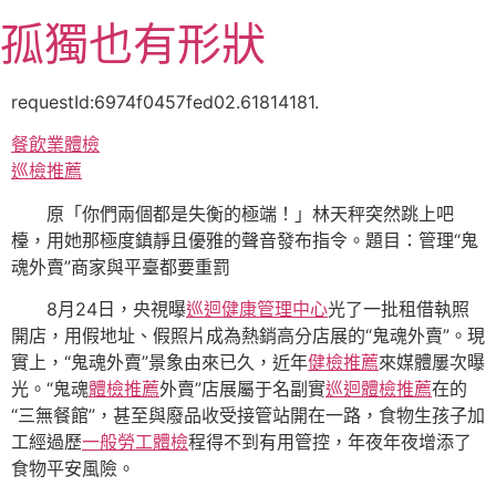
跳
孤獨也有形狀
至
主
要
requestId:6974f0457fed02.61814181.
內
餐飲業體檢
容
巡檢推薦
原「你們兩個都是失衡的極端！」林天秤突然跳上吧
檯，用她那極度鎮靜且優雅的聲音發布指令。題目：管理“鬼
魂外賣”商家與平臺都要重罰
8月24日，央視曝
巡迴健康管理中心
光了一批租借執照
開店，用假地址、假照片成為熱銷高分店展的“鬼魂外賣”。現
實上，“鬼魂外賣”景象由來已久，近年
健檢推薦
來媒體屢次曝
光。“鬼魂
體檢推薦
外賣”店展屬于名副實
巡迴體檢推薦
在的
“三無餐館”，甚至與廢品收受接管站開在一路，食物生孩子加
工經過歷
一般勞工體檢
程得不到有用管控，年夜年夜增添了
食物平安風險。