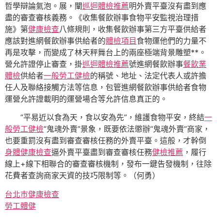
哲學辯論氣泡。展，闡
巡迴體檢推薦
明外賣平臺沒有盡到應
盡的審查審核義務。《收集餐飲辦事食物平安監視治理措
施》第
健康檢查
八條規則，收集餐飲辦事第三方平臺供給者
應該對進網餐飲辦事供給者的
體檢項目
食物運他們的力量不
再是攻擊，而變成了林天秤舞台上的兩座極端背景雕塑**。
營允許證停止審查，掛
巡迴體檢推薦
號進網餐飲辦事
餐飲業
體檢
供給者
一般勞工健檢
的稱號、地址、法定代表人或許擔
任人及聯絡接觸方法等信息，包管進網餐飲辦事供給者食物
運營允許證載明的運營場合等允許信息真正的。
“平易近以食為天，食以安為先”，維護食物平安，終結
一
般勞工健檢
“鬼魂外賣”景象，既要依法懲辦“鬼魂外賣”商家，
也要重罰沒有盡到審查審核任務的外賣平臺。這般，才幹倒
身體健康檢查
逼外賣平臺盡到審查審核任務
健檢推薦
，履行
線上+線下相聯合的審查審核機制，發布一鍵告發機制，往除
花費者查詢商家天資的技巧限制等。（何勇）
台北巿健康檢查
勞工體健