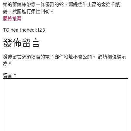
她的蕾絲絲帶像一條優雅的蛇，纏繞住牛土豪的金箔千紙
鶴，試圖進行柔性制衡。
體檢推薦
TC:healthcheck123
發佈留言
發佈留言必須填寫的電子郵件地址不會公開。
必填欄位標示
為
*
留言
*