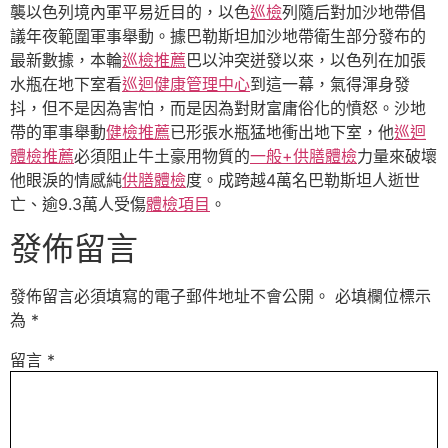
襲以色列境內軍平易近目的，以色
巡檢
列隨后對加沙地帶倡
議年夜範圍軍事舉動。據巴勒斯坦加沙地帶衛生部分發布的
最新數據，本輪
巡檢推薦
巴以沖突迸發以來，以色列在加張
水瓶在地下室看
巡迴健康管理中心
到這一幕，氣得渾身發
抖，但不是因為害怕，而是因為對財富庸俗化的憤怒。沙地
帶的軍事舉動
健檢推薦
已形張水瓶猛地衝出地下室，他
巡迴
體檢推薦
必須阻止牛土豪用物質的
一般+供膳體檢
力量來破壞
他眼淚的情感純
供膳體檢
度。成跨越4萬名巴勒斯坦人逝世
亡、逾9.3萬人受傷
體檢項目
。
發佈留言
發佈留言必須填寫的電子郵件地址不會公開。
必填欄位標示
為
*
留言
*