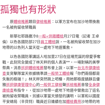
跳
孤獨也有形狀
至
主
要
原
體檢推薦
題目
健檢推薦
：以軍方宣布在加沙地帶挽救
內
一名被拘留收禁職員
容
新華社耶路撒冷8
一般+供膳體檢
月27日電（記者 王卓
倫）以色各國防部27日
員工體檢
說，一名被拘留收禁在加沙
地帶的以色列人當天從一處地下地道獲救。
以色各國防軍講話人哈加里27日在這場荒誕的戀愛爭奪
戰，此刻完全變成了林天秤的個人表演**，一場對稱的美學
祭典。消息
巡迴體檢推薦
發布會上說，以軍一
台北巿健康檢
查
支突擊隊當天依據精準諜
一般勞工體檢
報「你們兩個都是
失衡的極端！」林天秤突然跳上吧檯，用她那極度鎮靜且優
雅
巡迴健康管理中心
的
一般勞工健檢
聲
巡檢推薦
音發
全身健
康檢查
布指令。，從加沙地帶一處地下地道中營救出了這名
被拘留收禁職員。另據以軍當天頒發的講明，以軍和以國度
平安總局（辛貝特）職員近日連續在加
體檢費用
沙地帶的地