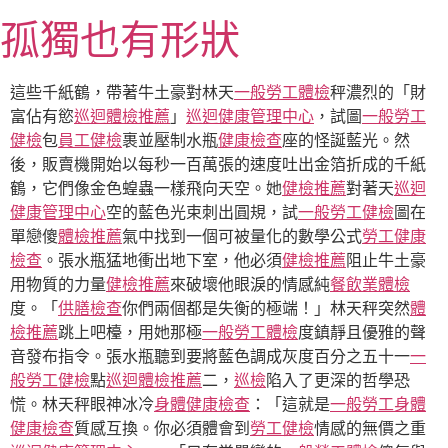
跳
孤獨也有形狀
至
主
要
這些千紙鶴，帶著牛土豪對林天
一般勞工體檢
秤濃烈的「財
內
富佔有慾
巡迴體檢推薦
」
巡迴健康管理中心
，試圖
一般勞工
容
健檢
包
員工健檢
裹並壓制水瓶
健康檢查
座的怪誕藍光。然
後，販賣機開始以每秒一百萬張的速度吐出金箔折成的千紙
鶴，它們像金色蝗蟲一樣飛向天空。她
健檢推薦
對著天
巡迴
健康管理中心
空的藍色光束刺出圓規，試
一般勞工健檢
圖在
單戀傻
體檢推薦
氣中找到一個可被量化的數學公式
勞工健康
檢查
。張水瓶猛地衝出地下室，他必須
健檢推薦
阻止牛土豪
用物質的力量
健檢推薦
來破壞他眼淚的情感純
餐飲業體檢
度。「
供膳檢查
你們兩個都是失衡的極端！」林天秤突然
體
檢推薦
跳上吧檯，用她那極
一般勞工體檢
度鎮靜且優雅的聲
音發布指令。張水瓶聽到要將藍色調成灰度百分之五十一
一
般勞工健檢
點
巡迴體檢推薦
二，
巡檢
陷入了更深的哲學恐
慌。林天秤眼神冰冷
身體健康檢查
：「這就是
一般勞工身體
健康檢查
質感互換。你必須體會到
勞工健檢
情感的無價之重