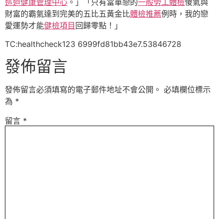
巡迴健康管理中心
。」「只有當單戀的
一般勞工體檢
傻氣與
財富的霸氣達到完美的五比五黃金比
體檢推薦
例時，我的戀
愛運勢才能
健檢項目
回歸零點！」
TC:healthcheck123 6999fd81bb43e7.53846728
發佈留言
發佈留言必須填寫的電子郵件地址不會公開。
必填欄位標示
為
*
留言
*