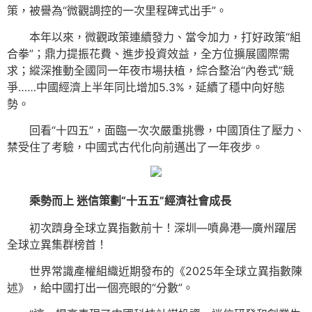
策，被譽為“微觀調控的一次里程碑式出手”。
本年以來，微觀政策連續發力、當令加力，打好政策“組
合拳”；鼎力提振花費、進步投資效益，全方位擴展國際需
求；縱深推動全國同一年夜市場扶植，綜合整治“內卷式”競
爭……中國經濟上半年同比增加5.3%，延續了穩中向好態
勢。
回看“十四五”，面臨一次次嚴重挑釁，中國頂住了壓力、
禁受住了考驗，中國式古代化向前邁出了一年夜步。
乘勢而上 迷信策劃“十五五”經濟社會成長
初次躋身全球立異指數前十！深圳—噴鼻港—廣州躍居
全球立異集群榜首！
世界常識產權組織近期發布的《2025年全球立異指數陳
述》，給中國打出一個亮眼的“分數”。