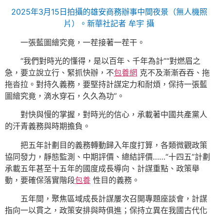
2025年3月15日拍攝的雄安商務辦事中間夜景（無人機照
片）。新華社記者 牟宇 攝
一張藍圖繪究竟，一茬接著一茬干。
“我們對時光的懂得，是以百年、千年為計”“對燃眉之
急，要立說立行、緊抓快辦，不
包養網
克不及漸漸吞吞、拖
拖沓拉。對持久義務，要堅持計謀定力和耐煩，保持一張藍
圖繪究竟，滴水穿石，久久為功”。
對快與慢的掌握，對時光的信心，承載著中國共產黨人
的汗青義務與時期擔負。
把五年計劃目的義務轉動歸入年度打算，各類微觀政策
協同發力，靜態監測、中期評價、總結評價……“十四五”計劃
承載五年甚至十五年的國度成長導向、計謀重點、政策舉
動，要確保落實階段
包養
性目的義務。
五年間，聚焦區域成長計謀屢次召開專題座談會，計謀
指向一以貫之，政策安排與時俱進；保持立異在我國古代化