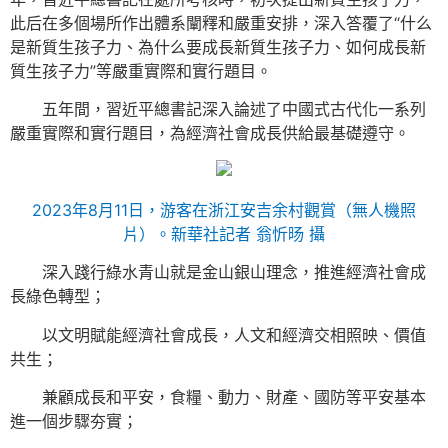
此后在多個場所作出體系闡釋和嚴重安排，深入答覆了“什么
是新質生孩子力、為什么要成長新質生孩子力、如何成長新
質生孩子力”等嚴重實際和實行題目。
五年間，習近平總書記深入論述了中國式古代化一系列
嚴重實際和實行題目，為經濟社會成長供給最基礎遵守。
2023年8月11日，游客在浙江安吉余村觀賞（無人機照
片）。新華社記者 翁忻旸 攝
深入踐行綠水青山就是金山銀山理念，推進經濟社會成
長綠色轉型；
以文明賦能經濟社會成長，人文和經濟交相照映、價值
共生；
兼顧成長和平安，食糧、動力、財產、國防等平安基本
進一個步驟夯實；