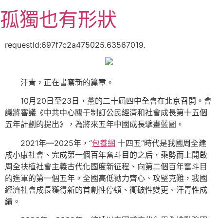
跳
孤獨也有形狀
至
主
要
requestId:697f7c2a475025.63567019.
內
容
汗青，正在書寫新的篇章。
10月20日至23日，黨的二十屆四中全會在北京召開。會
議將審議《中共中心關于制訂公民經濟和社會成長第十五個
五年計劃的提出》，為將來五年中國成長擘畫藍圖。
2021年—2025年，“
包養網
十四五”時代是我國周全建
成小康社會、完成第一個百年奮斗目的之后，乘勢而上開啟
周全扶植社會主義古代化國度新征程、向第二個百年奮斗目
的進軍的第一個五年。全國高低勠力齊心、攻堅克難，我國
經濟社會成長獲得新的首創性停頓、衝破性變更、汗青性成
績。