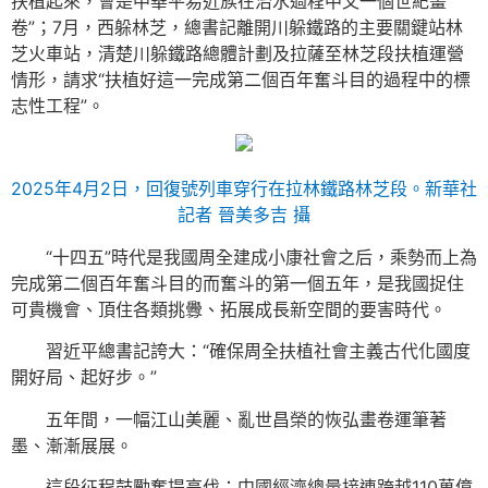
扶植起來，會是中華平易近族在治水過程中又一個世紀畫
卷”；7月，西躲林芝，總書記離開川躲鐵路的主要關鍵站林
芝火車站，清楚川躲鐵路總體計劃及拉薩至林芝段扶植運營
情形，請求“扶植好這一完成第二個百年奮斗目的過程中的標
志性工程”。
2025年4月2日，回復號列車穿行在拉林鐵路林芝段。新華社
記者 晉美多吉 攝
“十四五”時代是我國周全建成小康社會之后，乘勢而上為
完成第二個百年奮斗目的而奮斗的第一個五年，是我國捉住
可貴機會、頂住各類挑釁、拓展成長新空間的要害時代。
習近平總書記誇大：“確保周全扶植社會主義古代化國度
開好局、起好步。”
五年間，一幅江山美麗、亂世昌榮的恢弘畫卷運筆著
墨、漸漸展展。
這段征程鼓勵奮提高伐：中國經濟總量接連跨越110萬億