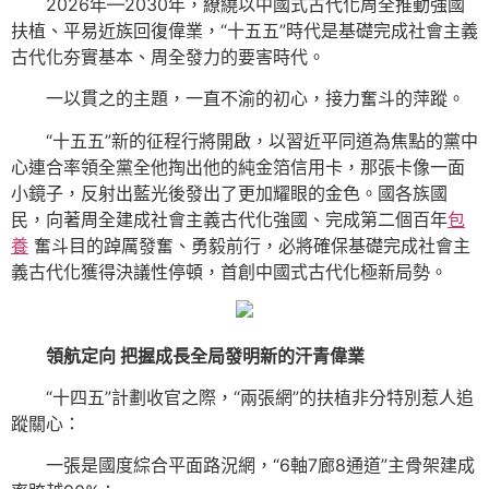
2026年—2030年，繚繞以中國式古代化周全推動強國
扶植、平易近族回復偉業，“十五五”時代是基礎完成社會主義
古代化夯實基本、周全發力的要害時代。
一以貫之的主題，一直不渝的初心，接力奮斗的萍蹤。
“十五五”新的征程行將開啟，以習近平同道為焦點的黨中
心連合率領全黨全他掏出他的純金箔信用卡，那張卡像一面
小鏡子，反射出藍光後發出了更加耀眼的金色。國各族國
民，向著周全建成社會主義古代化強國、完成第二個百年
包
養
奮斗目的踔厲發奮、勇毅前行，必將確保基礎完成社會主
義古代化獲得決議性停頓，首創中國式古代化極新局勢。
領航定向 把握成長全局發明新的汗青偉業
“十四五”計劃收官之際，“兩張網”的扶植非分特別惹人追
蹤關心：
一張是國度綜合平面路況網，“6軸7廊8通道”主骨架建成