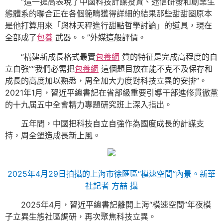
“這一提高表現了中國科技計謀投資、迷信研發和創業生
態體系的聯合正在各個範疇獲得詳細的結果那些甜甜圈原本
是他打算用來「與林天秤進行甜點哲學討論」的道具，現在
全部成了
包養
武器。。”外媒這般評價。
“構建新成長格式最實
包養網
質的特征是完成高程度的自
立自強”“我們必需把
包養網
這個題目放在能不克不及保存和
成長的高度加以熟悉，周全加大力度對科技立異的安排”。
2021年1月，習近平總書記在省部級重要引導干部進修貫徹黨
的十九屆五中全會精力專題研究班上深入指出。
五年間，中國把科技自立自強作為國度成長的計謀支
持，周全塑造成長新上風。
2025年4月29日拍攝的上海市徐匯區“模速空間”內景。新華
社記者 方喆 攝
2025年4月，習近平總書記離開上海“模速空間”年夜模
子立異生態社區調研，再次聚焦科技立異。