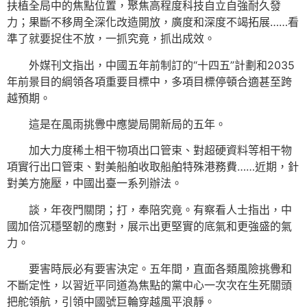
扶植全局中的焦點位置，聚焦高程度科技自立自強耐久發
力；果斷不移周全深化改造開放，廣度和深度不竭拓展……看
準了就要捉住不放，一抓究竟，抓出成效。
外媒刊文指出，中國五年前制訂的“十四五”計劃和2035
年前景目的綱領各項重要目標中，多項目標停頓合適甚至跨
越預期。
這是在風雨挑釁中應變局開新局的五年。
加大力度稀土相干物項出口管束、對超硬資料等相干物
項實行出口管束、對美船舶收取船舶特殊港務費……近期，針
對美方施壓，中國出臺一系列辦法。
談，年夜門關閉；打，奉陪究竟。有察看人士指出，中
國加倍沉穩堅韌的應對，展示出更堅實的底氣和更強盛的氣
力。
要害時辰必有要害決定。五年間，直面各類風險挑釁和
不斷定性，以習近平同道為焦點的黨中心一次次在生死關頭
把舵領航，引領中國號巨輪穿越風平浪靜。