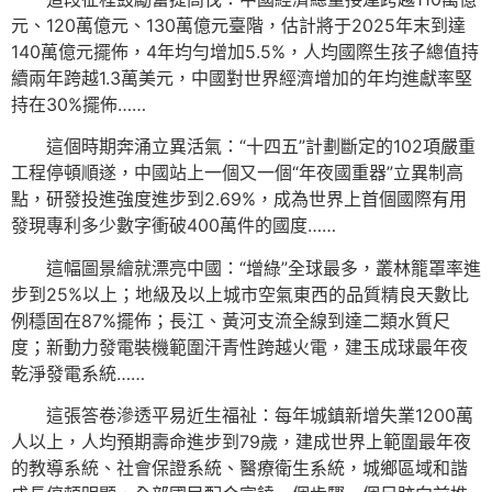
元、120萬億元、130萬億元臺階，估計將于2025年末到達
140萬億元擺佈，4年均勻增加5.5%，人均國際生孩子總值持
續兩年跨越1.3萬美元，中國對世界經濟增加的年均進獻率堅
持在30%擺佈……
這個時期奔涌立異活氣：“十四五”計劃斷定的102項嚴重
工程停頓順遂，中國站上一個又一個“年夜國重器”立異制高
點，研發投進強度進步到2.69%，成為世界上首個國際有用
發現專利多少數字衝破400萬件的國度……
這幅圖景繪就漂亮中國：“增綠”全球最多，叢林籠罩率進
步到25%以上；地級及以上城市空氣東西的品質精良天數比
例穩固在87%擺佈；長江、黃河支流全線到達二類水質尺
度；新動力發電裝機範圍汗青性跨越火電，建玉成球最年夜
乾淨發電系統……
這張答卷滲透平易近生福祉：每年城鎮新增失業1200萬
人以上，人均預期壽命進步到79歲，建成世界上範圍最年夜
的教導系統、社會保證系統、醫療衛生系統，城鄉區域和諧