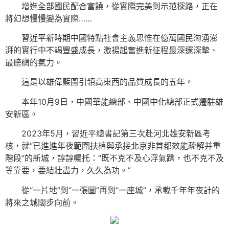
增進全部國民配合富饒，從實際完美到示范探路，正在
將幻想慢慢變為實際……
習近平新時期中國特點社會主義思惟在億萬國民洶湧澎
湃的實行中不竭豐盛成長，激揚起奮進新征程最深邃深摯、
最磅礴的氣力。
這是以雄偉藍圖引領高東西的品質成長的五年。
本年10月9日，中國華能總部、中國中化總部正式遷駐雄
安新區。
2023年5月，習近平總書記第三次赴河北雄安新區考
核，就“已進進年夜範圍扶植與承接北京非首都效能疏解并重
階段”的新城，諄諄囑托：“既不克不及心浮氣躁，也不克不及
等靠要，要結壯盡力，久久為功。”
從“一片地”到“一張圖”再到“一座城”，承載千年年夜計的
將來之城闊步向前。