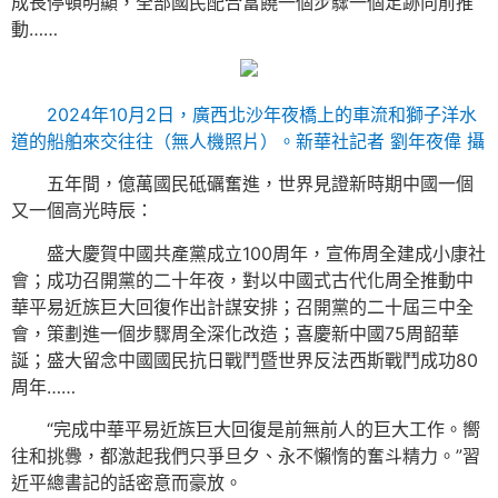
成長停頓明顯，全部國民配合富饒一個步驟一個足跡向前推
動……
2024年10月2日，廣西北沙年夜橋上的車流和獅子洋水
道的船舶來交往往（無人機照片）。新華社記者 劉年夜偉 攝
五年間，億萬國民砥礪奮進，世界見證新時期中國一個
又一個高光時辰：
盛大慶賀中國共產黨成立100周年，宣佈周全建成小康社
會；成功召開黨的二十年夜，對以中國式古代化周全推動中
華平易近族巨大回復作出計謀安排；召開黨的二十屆三中全
會，策劃進一個步驟周全深化改造；喜慶新中國75周韶華
誕；盛大留念中國國民抗日戰鬥暨世界反法西斯戰鬥成功80
周年……
“完成中華平易近族巨大回復是前無前人的巨大工作。嚮
往和挑釁，都激起我們只爭旦夕、永不懶惰的奮斗精力。”習
近平總書記的話密意而豪放。