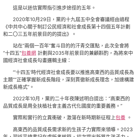
這是以迷信實際指引進步途徑的五年。
2020年10月29日，黨的十九屆五中全會審議經由過程
《中共中心關于制訂公民經濟和社會成長第十四個五年計劃
和二〇三五年前景目的的提出》。
站在“兩個一百年”奮斗目的的汗青交匯點，此次全會將
“十四五”
包養網
計劃與2035年前景目的兼顧斟酌，為將來中
國經濟社會成長勾畫邏輯主線：
“‘十四五’時代經濟社會成長要以推進高東西的品質成長為
主題”“正確掌握新成長階段，深刻貫徹新成長理念，加速構建
新成長格式”。
2022年10月，黨的二十年夜陳述明白提出：“高東西的
品質成長是周全扶植社會主義古代化國度的重要義務。”
實際和實行的立異衝破，激蕩在新時期新征程上
包養
。
高東西的品質成長需求新的生孩子力實際來領導。2023
年，習近平總書記在處所考核時，初次提出新質生孩子力，