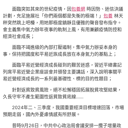
面臨突如其來的世紀疫情，因
包養網
時因勢、迷信決議
計劃，充足施展社「你們兩個都是失衡的極端！」
包養
林天
秤突然跳上吧檯，用她那極度鎮靜且優雅的聲音發布指令。
會主義集中氣力辦年夜事的軌制上風，有用兼顧疫情防控和
經濟社會成長；
面臨不竭進級的內部打壓遏制，集中氣力辦妥本身的
事，保持把國度和平易近族成長放在本身氣力的基點上；
面臨平易近營經濟成長碰到的艱苦迷惑，習近平總書記
列席平易近營企業座談會并頒發主要講話，深入說明事關平
易近營經濟成長的一系列最基礎性、標的目的性題目；
針對返貧致貧風險，絕不松懈穩固拓展脫貧攻堅結果，
久長守牢不產生範圍性返貧致貧底線……
2024年二、三季度，我國重要經濟目標增速回落，市場
預期走弱，國內外憂慮情感有所舒展。
昔時9月26日，中共中心政治局會議安排一攬子增量政