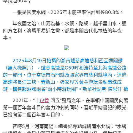
率跨越90%；
一張是國度水網，2025年末籠罩率估計到達80.3%。
年夜國之治，山河為基。水網、路網，越千里山水，通
四方之利，濟萬平易近之需，都是事關古代化扶植的年夜
事。
2025年8月19日拍攝的湖南爐慈高速慈利西互通關鍵
（無人機照片）。爐慈高速是G59呼和浩特至北海高速公路
的一部門，位于常德市石門縣及張家界市慈利縣境內。這條
高速將長江三峽、壺瓶山、張家界等黃金游玩景點串珠成
鏈，構建起湘鄂兩省“兩小時游玩圈”。新華社記者 陳思汗 攝
2021年，“十
包養
四五”殘局之年，在率領中國國民向著
第一個百年奮斗目的奮力沖刺的同時，習近平總書記的眼光
已投向第二個百年奮斗目的。
昔時5月，河南南陽，總書記專題調研南水北調：“水網