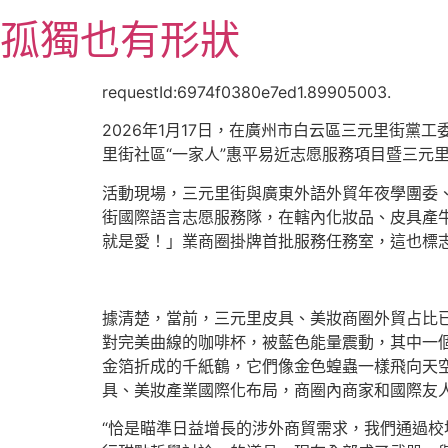
跳
孤獨也有形狀
至
主
要
requestId:6974f0380e7ed1.89905003.
內
2026年1月17日，在廣州市白云區三元里街黨
容
里街社區“一家人”惠平易近志愿服務項目暨三元
活動現場，三元里街與廣東外語外貿年夜學團委
街國際語言志愿服務隊，在轄內化妝品、皮具產
就是愛！」業商圈掛牌首批服務任務室，這也標
據清楚，當前，三元里皮具、美妝商圈外貿占比已達
對完美曲線的咖啡杯，被藍色能量震動，其中一
金箔折成的千紙鶴，它們像金色蝗蟲一樣飛向天空
具、美妝產業國際化布局，商圈內商家和國際友
“恰是瞄準日益增長的涉外商貿需求，我們通過