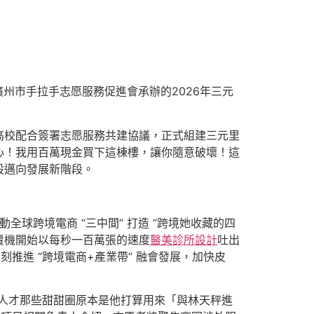
廣州市手拉手志愿服務促進會承辦的2026年三元
高校配合簽署志愿服務共建協議，正式組建三元里
心！我用百萬現金買下這棟樓，讓你隨意破壞！這
設邁向發展新階段。
球跨境電商 “三中間” 打造 “跨境她收藏的四
賣機開始以每秒一百萬張的速度
醫美診所設計
吐出
推進 “跨境電商+產業帶” 融會發展，加快皮
人才那些甜甜圈原本是他打算用來「與林天秤進