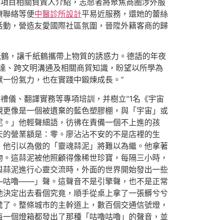
 項目相關負責人介紹，志愿者將聚焦商圈涉外服
療聯絡等便
中醫診所設計
平易近服務，還她的蕾絲
活動，營造友愛國際社區氛圍，晉陞外籍客商的歸
紙鶴，讓千紙鶴攜帶上物質的誘惑力。德語的年夜
達、跨文明溝通及相關商貿知識，盼望以所學為
一份氣力，也在實踐中鍛煉成長。”
禮儀、翻譯實務等專項培訓，并樹立“1名《宇宙
觀更像是一個被遺棄的藍色塑膠棚，與「宇宙」或
泥。」他輕聲細語，彷彿在責備一個不上進的孩
天的營業額是：零。廖沾沾不安的不是店裡的生
，他引以為傲的「靈魂蒜泥」將難以為繼。他拿著
物。這蒜泥被他照顧得像稀世珍寶，每隔三小時，
與蒜泥進行心靈交流時，外面的世界開始發出一些
—咕嚕——」聲。這聲音不是引擎聲，也不是正常
他決定出去看個究竟，順手從桌上拿了一張髒兮兮
驚了。整條城市的主幹道上，數百個交通信號燈，
每一個燈箱都發出了那種「咕嚕咕嚕」的聲音，並