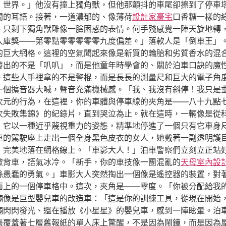
，世界。」他沒有撞上獨角獸，但他那顫抖的車尾卻擦到了停車
間的耳語。接著，一道濃郁的、像薄荷
設計家豪宅
口香糖一樣的
，只剩下獨角獸雕像一臉困惑的表情。何手殘感覺一陣天旋地轉
入庫獎——第零點零零零零零九度偏差。」落款人是「倒車王」
的巨大網格。這裡的空氣聞起來像是新買的輪胎和劣質香水的混
發出的不是「叭叭」，而是他童年時學會的、關於泊車口訣的魔
。這些人手裡拿的不是警棍，而是長長的測量尺和巨大的電子角
一個擴音器大喊，聲音充滿機械感。「我、我沒有斜停！我只是
次元的行為，在這裡，你的車體與停車線的夾角是——八十九點
百次失敗集錦》的紀錄片，直到哭泣為止。就在這時，一輛像是從
，它以一種近乎蔑視重力的姿態，精準地停進了一個只有它車身
跑車的駕駛座上走出一個全身黑色皮衣的女人，她戴著一副透明護
，完美地落在網格線上。「車影大人！」泊車警察們立刻立正站
掀背車，語氣冰冷。「新手，你的車技像一團混亂的
天母室內設
絲愚蠢的勇氣。」車影大人突然掏出一個像是遙控器的裝置，對
面上的一個停車格中。這次，夾角是——零度。「你被分配給我
輛像是巨型嬰兒車的改造車：「這是你的訓練工具，從現在開始
輛閃閃發光、還在播放《小星星》的嬰兒車，感到一陣眩暈。泊
張覆蓋著七層舊報紙的單人床上驚醒，不是因為鬧鐘，而是因為