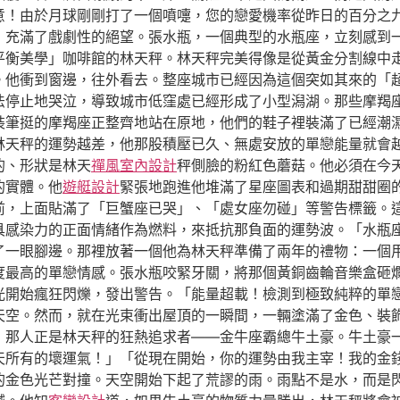
意！由於月球剛剛打了一個噴嚏，您的戀愛機率從昨日的百分之
，充滿了戲劇性的絕望。張水瓶，一個典型的水瓶座，立刻感到
平衡美學」咖啡館的林天秤。林天秤完美得像是從黃金分割線中
。他衝到窗邊，往外看去。整座城市已經因為這個突如其來的「
法停止地哭泣，導致城市低窪處已經形成了小型潟湖。那些摩羯
裝筆挺的摩羯座正整齊地站在原地，他們的鞋子裡裝滿了已經潮
林天秤的運勢越差，他那股積壓已久、無處安放的單戀能量就會
的、形狀是林天
禪風室內設計
秤側臉的粉紅色蘑菇。他必須在今
的實體。他
遊艇設計
緊張地跑進他堆滿了星座圖表和過期甜甜圈
前，上面貼滿了「巨蟹座已哭」、「處女座勿碰」等警告標籤。
具感染力的正面情緒作為燃料，來抵抗那負面的運勢波。「水瓶
了一眼腳邊。那裡放著一個他為林天秤準備了兩年的禮物：一個
度最高的單戀情感。張水瓶咬緊牙關，將那個黃銅齒輪音樂盒砸
光開始瘋狂閃爍，發出警告。「能量超載！檢測到極致純粹的單
天空。然而，就在光束衝出屋頂的一瞬間，一輛塗滿了金色、裝
，那人正是林天秤的狂熱追求者——金牛座霸總牛土豪。牛土豪
天所有的壞運氣！」「從現在開始，你的運勢由我主宰！我的金
的金色光芒對撞。天空開始下起了荒謬的雨。雨點不是水，而是