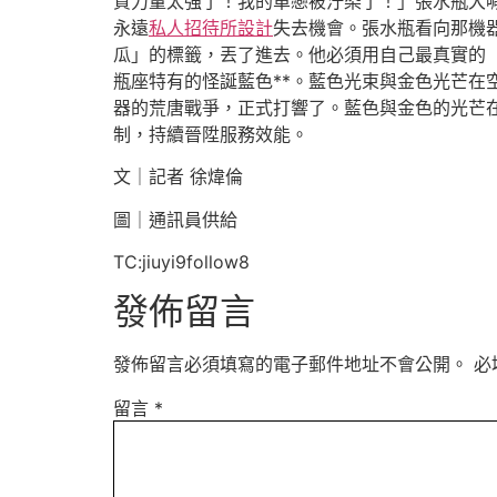
質力量太強了！我的單戀被汙染了！」張水瓶大
永遠
私人招待所設計
失去機會。張水瓶看向那機
瓜」的標籤，丟了進去。他必須用自己最真實的
瓶座特有的怪誕藍色**。藍色光束與金色光芒
器的荒唐戰爭，正式打響了。藍色與金色的光芒
制，持續晉陞服務效能。
文｜記者 徐煒倫
圖｜通訊員供給
TC:jiuyi9follow8
發佈留言
發佈留言必須填寫的電子郵件地址不會公開。
必
留言
*