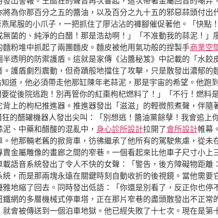
時發出警報。王醋狂的聲音再次響起，這次帶著金屬回音的嘲弄
你將為你那百分之五的醬油，以及百分之九十五的邪惡蒜頭付出
穿著燕尾服的小爪子，一把抓住了廖沾沾的褲腳催促著他。「快點
成無菌的、純淨的白醋！那是浩劫啊！」「不准動我的蒜泥！」
的麵粉堆中抓起了兩團麵皮。麵皮被他用氣功般的捏製手
商業空
個半透明的防禦護盾。這就是家傳《沾醬秘笈》中記載的「水餃
音。護盾劇烈震動，但奇蹟般地擋住了攻擊，只是散發出濃郁的
沾沾知道，他必須帶走他那缸陳年老蒜泥，那是宇宙的希望。他跑
！我們要從後院逃跑！別再管你的紅棗枸杞燃料了！」「不行！燃料
它背上的枸杞推進器。推進器發出「滋滋」的輕微煎煮聲，伴隨著
王醋狂的醋罐機器人發出尖叫：「別想逃！醬油黨餘孽！我會追上
蒜泥、中藥和醋酸的混亂中，
身心診所設計
拉開了
會所設計
帷幕
車。他那輛老舊的掀背車，彷彿繼承了他所有的駕駛焦慮，從未
專賣金屬雕像的畫廊之間的窄巷。一個看起來比他車子尺寸小上
車載語音系統發出了令人不快的女聲：「警告，後方障礙物距離
系統，而是那兩塊永遠在關鍵時刻自動收折的後視鏡。當他需要
優雅地縮了回去。同時發出低語：「你還是別看了，反正你也停
斑鐵網的多層機械式停車塔，正在那片窄巷的盡頭散發出不正常
，就會被傳送到一個泊車地獄。他已經失敗了十七次。現在是第