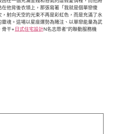
被困在一個充滿金錢和俗氣的虛假愛情裡，而他將
貼在他背後衣領上，那張寫著「我就是個單戀傻
次，射向天空的光束不再是彩虹色，而是充滿了水
的靈魂。這場以星座運勢為賭注、以單戀能量為武
。骨干+
日式住宅設計
N名志愿者”的聯動服務機