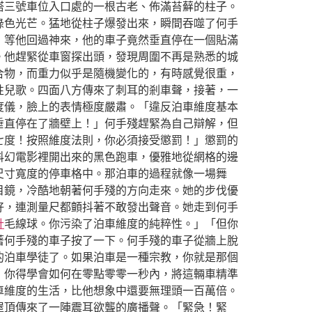
塔三號車位入口處的一根古老、佈滿苔蘚的柱子。
綠色光芒。猛地從柱子爆發出來，瞬間吞噬了何手
，等他回過神來，他的車子竟然垂直停在一個貼滿
。他趕緊從車窗探出頭，發現周圍不再是熟悉的城
合物，而重力似乎是隨機變化的，有時感覺很重，
性兒歌。四面八方傳來了刺耳的剎車聲，接著，一
度儀，臉上的表情極度嚴肅。「違反泊車維度基本
垂直停在了牆壁上！」何手殘趕緊為自己辯解，但
七度！按照維度法則，你必須接受懲罰！」懲罰的
科幻電影裡開出來的黑色跑車，優雅地從網格的邊
尺寸寬度的停車格中。那泊車的過程就像一場舞
目鏡，冷酷地朝著何手殘的方向走來。她的步伐優
好，連測量尺都顫抖著不敢發出聲音。她走到何手
計
毛線球。你污染了泊車維度的純粹性。」「但你
著何手殘的車子按了一下。何手殘的車子從牆上脫
的泊車學徒了。如果泊車是一種宗教，你就是那個
，你得學會如何在零點零零一秒內，將這輛車精準
車維度的生活，比他想象中還要無理頭一百萬倍。
屋頂傳來了一陣震耳欲聾的廣播聲。「緊急！緊