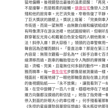
猛地偏轉。後視鏡發出最後的溫柔提醒：「再見
不是撞擊，而是輕柔的碰觸，
健康住宅
像戀人之
殘和他的掀背車。光芒消失後，窄巷恢復了平靜
了巨大獎狀的牆壁上。獎狀上寫著：「完美倒車
市街道，而是一望無際、由無數白線和編號組成
有時像漂浮在游泳池裡。他試圖按喇叭，但喇叭
群穿著反光背心和戴著白色安全帽的人朝他衝來
法！斜停入庫！罪大惡極！」領頭的泊車警察用
聲音因為恐懼而顫抖。「垂直泊車？那是在第三
內容是：無限次觀看一部名為**《新手泊車七
緣漂移而過。跑車的輪胎發出令人陶醉的摩擦聲
蹈，流暢、完美，且毫無任何多餘的動作**。
雅而精準，每一
養生住宅
步都像是被測量過一樣
殘面前，輕蔑地掃了一眼他那輛垂直貼在牆上的
的後視鏡貼紙——『永不放棄』，讓我看到了一
落，在空中旋轉了一百八十度，穩穩地停在了地
連方向盤都沒摸過的新信徒。」她指了指旁邊一
停入對面的針眼大小的車位裡。」何手殘看著那
《失控的星座運勢與單戀狂想曲》張水瓶從他那