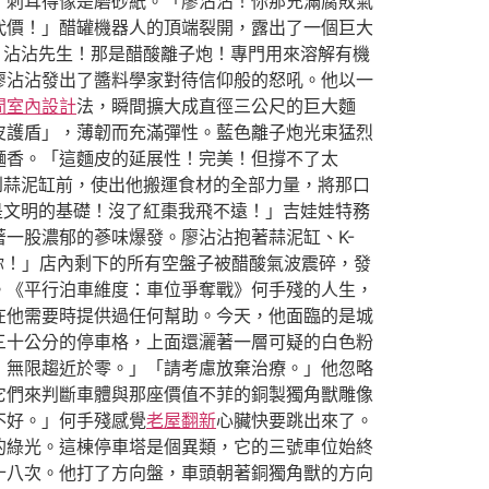
，刺耳得像是磨砂紙。「廖沾沾！你那充滿腐敗氣
代價！」醋罐機器人的頂端裂開，露出了一個巨大
！沾沾先生！那是醋酸離子炮！專門用來溶解有機
廖沾沾發出了醬料學家對待信仰般的怒吼。他以一
間室內設計
法，瞬間擴大成直徑三公尺的巨大麵
皮護盾」，薄韌而充滿彈性。藍色離子炮光束猛烈
麵香。「這麵皮的延展性！完美！但撐不了太
到蒜泥缸前，使出他搬運食材的全部力量，將那口
是文明的基礎！沒了紅棗我飛不遠！」吉娃娃特務
一股濃郁的蔘味爆發。廖沾沾抱著蒜泥缸、K-
你！」店內剩下的所有空盤子被醋酸氣波震碎，發
。《平行泊車維度：車位爭奪戰》何手殘的人生，
在他需要時提供過任何幫助。今天，他面臨的是城
三十公分的停車格，上面還灑著一層可疑的白色粉
：無限趨近於零。」「請考慮放棄治療。」他忽略
它們來判斷車體與那座價值不菲的銅製獨角獸雕像
不好。」何手殘感覺
老屋翻新
心臟快要跳出來了。
的綠光。這棟停車塔是個異類，它的三號車位始終
十八次。他打了方向盤，車頭朝著銅獨角獸的方向