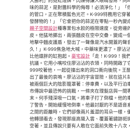
大勝利」的霓虹燈牌，閃爍得讓人眼睛發疼，同
味的蒜泥，是對醬料學的侮辱！必須淨化！」「
的管口，正在聚積藍色光芒。K-999特務用它
發酵物的！」「它會把你的蒜泥在零點一秒內變
親子空間設計
種專業包水餃的極限速度，從旁邊
皮。他猛地擲出，兩張麵皮在空中交疊，變成一
地擊中麵皮護盾，發出了一聲像是汽水開蓋的聲
久！」K-999焦急地大喊，中藥味更濃了。廖
比他還胖的缸抱起。
豪宅設計
「走！K-999
抗議。它用小嘴咬住廖沾沾的衣領，同時開啟了
999咬著他，一起從撞出來的洞口衝向後院。
出了最後的哀鳴。廖沾沾的宇宙冒險，就在這片
被兩個巨大的陰影籠罩著：停車費，以及平行泊
市傳說中最恐怖的挑戰，一條夾在理髮店與一間
末。何手殘深吸一口氣。將車子打了倒檔。他的
了警告，開始緩慢地倒車。他最討厭的不是語音
之間的距離時，它們卻像兩片羞澀的耳朵一樣，
他轉頭看去，發現那座高聳入雲、覆蓋著鏽跡斑
空著，並且傳說只要有人敢在它面前失敗十八次