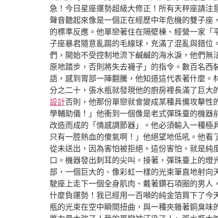
急！今日星座運勢超級大修正！所有天秤座請注
聲音聽起來像是一個正在經歷中年危機的雙子座
的標準反應。他單戀著住在隔壁棟、經營一家「
子座暴君隨意亂踢的毛線球，充滿了混亂與錯位
們，開始不受控制地流下鹹鹹的海水淚，他們無
原地踏步，否則將失去襪子」的指令。數百名西
語，感到胃部一陣翻騰，他知道這代表著什麼。
分之二十，張水瓶就發現他的廚房裡長滿了巨大
設計
否則，他那份單戀就會變成某種具備攻擊性
學輔助儀！」他衝到一個像是老式彈珠臺的機器
改造而成的「情感調節器」。他必須輸入一種極
只有一腔熱血的傻氣啊！」他絕望地低吼。他看
從未送出，因為害怕被拒絕。這份害怕，就是純
口。機器發出刺耳的尖叫，接著，彈珠臺上的燈
部，一個巨大的、像彩虹一樣的光束筆直地射向
駛座上走下一個全身肌肉、戴著鑽石項圈的男人
什麼負運勢！我已經用一百噸的純金箔買下了今
瓶的光束在空中瞬間扭曲，與一種夾雜著銅臭味