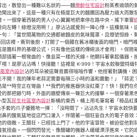
冒出，散發出一種難以名狀的——麵
樂齡住宅設計
粉蒸煮過頭的
他聞出來了，這是一種只有在極度巨大的麵團因為壓力過大而散
燈。一個穿著西裝的男人小心翼翼地把車停在路中央，搖下車窗
要向左轉！綠燈沒用啊！」廖沾沾感覺到一陣心悸。這種氣味，
一句：「當世間萬物的交通都被麵皮的氣味籠罩，且燈號恒綠、
衝回店裡，衝到後廚，打開了一個藏在舊冰櫃後面的暗門。暗門
這是醬料界的基礎公式，只有像他這樣的傳統派才會用）。保險
頂部插著一根彎曲的、像韭菜一樣的天線。他顫抖著拿起儀器，
喂！是廖沾沾嗎！快接聽！這裡是 K-999！宇宙水餃聯盟特
ft風室內設計
沾的耳朵被這聲音震得嗡嗡作響，他捏著對講機，困
走不開！我的陳年老蒜泥需要每隔三小時的溫和震動！」「蒜泥
是**時空正在彎曲！**我們的推進器快沒紅棗了！快！我們在
愛的那把銀勺時，外面的牆壁傳來一聲巨大的撞擊。一個穿著黑
小型瓦
民生社區室內設計
斯桶的東西，桶上用毛筆寫著「極品紅
白色手套的爪子優雅地一揮：「沒時間了，沾沾先生！宇宙水餃快
刺鼻的酸氣猛地從店門口灌入，伴隨著一個狂妄自大的電子音效
他的宿敵，王醋狂，已經找上門了。他的宇宙冒險，被迫從他對
酸氣扭曲。一個閃閃發光、像醋罐的機器人緩緩漂浮進來，它的