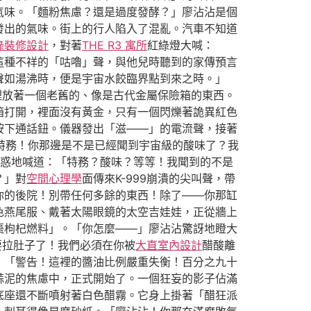
氣味。「麵粉焦慮？還是過度發酵？」廖沾沾是個
發出的氣味。街上的行人陷入了混亂。汽車不知道
綠裝修設計
，對著
THE R3 寓所
紅綠燈大喊：
這種不祥的「咕嚕」聲，與他兒時聽到的家傳預言
聲如湯沸時，便是宇宙水餃臨界點到來之時。」
裡放著一個老舊的、像是古代金屬保險箱的東西。
箱打開，裡面沒有黃金，只有一個閃爍著詭異紅色
按下通話鈕。儀器發出「滋——」的電流聲，接著
級特務！你那邊是不是已經聞到宇宙級的酸味了？我
惑地喊道：「特務？酸味？等等！我聞到的不是
？」對
空間心理學
面傳來K-999崩潰的尖叫聲，帶
你的後院！別帶任何多餘的東西！除了——你那缸
色燕尾服、戴著太陽眼鏡的太空吉娃娃，正從牆上
棗枸杞燃料」。「你怎麼——」廖沾沾驚訝地瞪大
要拉肚子了！我們必須在你被
大直室內設計
醋酸離
：「警告！這裡的醬油比例嚴重失衡！百分之九十
蒜泥的焦慮中，正式開始了。一個狂妄的影子佔滿
底座還不斷噴射著白色醋霧。它身上掛著「醋狂派