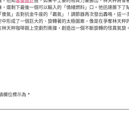
喊。他知
客變設計
道，如果牛土豪的物質力量勝出，林天秤將會
器，還剩下最後一個可以輸入的「情緒燃料」口。他迅速撕下了
「傻氣」去對抗金牛座的「霸氣」！調節器再次發出轟鳴，這一
在空中形成了一個巨大的、旋轉著的太極圖案，像是在爭奪林天秤
在林天秤咖啡館上空劇烈衝撞，創造出一個不斷旋轉的怪異氣旋
填欄位標示為
*