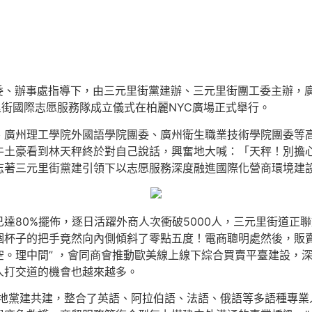
工委、辦事處指導下，由三元里街黨建辦、三元里街團工委主辦，
里街國際志愿服務隊成立儀式在柏麗NYC廣場正式舉行。
、廣州理工學院外國語學院團委、廣州衛生職業技術學院團委等
牛土豪看到林天秤終於對自己說話，興奮地大喊：「天秤！別擔
志著三元里街黨建引領下以志愿服務深度融進國際化營商環境建
80%擺佈，逐日活躍外商人次衝破5000人，三元里街道正聯動全
個杯子的把手竟然向內側傾斜了零點五度！電商聰明處然後，販
。理中間” ，會同商會推動歐美線上線下綜合買賣平臺建設，深刻
人打交道的機會也越來越多。
校地黨建共建，整合了英語、阿拉伯語、法語、俄語等多語種專業