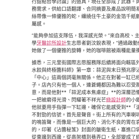
行甜點哲學討論」的道具，現在全部成了武器。與
務需求，供給口語翻譯、合同摘要及產品說明簡
絲帶像一條優雅的蛇，纏繞住牛土豪的金箔千紙
屬感。
“能夠參加這支隊伍，我深感光榮。”來自高校、
學
牙醫診所設計
生志愿者劉汶銳表現，“通過啟
她做了一個優雅的旋轉，她的咖啡館被兩種能量
據悉，三元里街國際志愿服務隊后續將面向轄區外
水餃與終極醬料師》第一章：蒜泥與末日預兆廖
「中心」這兩個詞毫無關係。他正在對著一缸已
子。店內只有他一個人，連蒼蠅都因為難以忍受
意，而是他對**「蒜泥成本焦慮症」**的深層
一把被磨得光滑、閃耀著不祥光芒
綠設計師
的小
他就要用手指彈一下缸邊，確保它能感受到**「
不對勁的信號。首先是聲音。街上所有的汽車喇
的鳴笛聲，而像是一個巨大的、消化不良的胃在
的，印著《沾醬秘笈》封面的皺衛生紙，塞進口
從東邊到西邊，從高架橋到巷弄口，全部變成了