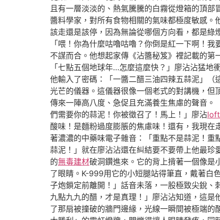
且有一層淡淡的、熱氣騰騰的白霧從燈箱的頂部
醬料學家，對所有食物相關的氣味都極度敏感。
該走還是該停，因為無論從哪個方向看，都是綠
「喂！你為什麼咕嚕咕嚕？你倒是紅一下啊！我
不謀而合。他想起家傳《沾醬秘笈》裡記載的第
「七點五個地球年…怎麼這麼快？」廖沾沾猛地
他輸入了密碼：「一醬二醋三油四辣五蒜泥」（
光芒的儀器。這儀器很像一個老式的對講機，但
傳來一陣高八度、急促且充滿養生焦慮的聲音。「
們需要你的蒜泥！你被徵召了！馬上！」廖沾
lo
酸味！是麵粉過度膨脹的焦慮味！還有，我現在
著濃濃的中藥味電子雜音：「重點不是蒜泥！重點
蒜泥！」就在廖沾沾還在糾結要不要帶上他最珍
的
無毒建材
破洞鑽進來。它的背上揹著一個像是
了眼睛。K-999用它的小短腿站得筆直，戴著
子炮鎖定前離開！」話音未落，一股極致尖銳、
九點九九的醋，才是真理！」廖沾沾知道，這是
了那扇被撞破的牆門邊緣，光線一瞬間被極端的