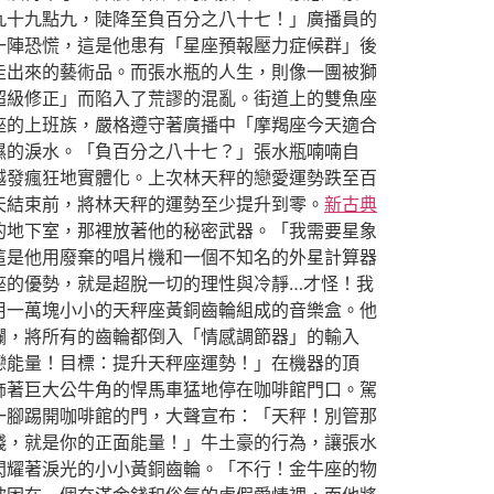
九十九點九，陡降至負百分之八十七！」廣播員的
一陣恐慌，這是他患有「星座預報壓力症候群」後
走出來的藝術品。而張水瓶的人生，則像一團被獅
超級修正」而陷入了荒謬的混亂。街道上的雙魚座
座的上班族，嚴格遵守著廣播中「摩羯座今天適合
濕的淚水。「負百分之八十七？」張水瓶喃喃自
越發瘋狂地實體化。上次林天秤的戀愛運勢跌至百
天結束前，將林天秤的運勢至少提升到零。
新古典
的地下室，那裡放著他的秘密武器。「我需要星象
這是他用廢棄的唱片機和一個不知名的外星計算器
座的優勢，就是超脫一切的理性與冷靜…才怪！我
用一萬塊小小的天秤座黃銅齒輪組成的音樂盒。他
爛，將所有的齒輪都倒入「情感調節器」的輸入
戀能量！目標：提升天秤座運勢！」在機器的頂
飾著巨大公牛角的悍馬車猛地停在咖啡館門口。駕
一腳踢開咖啡館的門，大聲宣布：「天秤！別管那
錢，就是你的正面能量！」牛土豪的行為，讓張水
閃耀著淚光的小小黃銅齒輪。「不行！金牛座的物