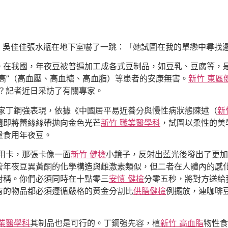
 吳佳佳張水瓶在地下室嚇了一跳：「她試圖在我的單戀中尋找
。在我國，年夜豆被普遍加工成各式豆制品，如豆乳、豆腐等，
高”（高血壓、高血糖、高血脂）等患者的安康無害。
新竹 東區
？記者近日采訪了有關專家。
家丁鋼強表現，依據《中國居平易近養分與慢性病狀態陳述（
新
隨即將蕾絲絲帶拋向金色光芒
新竹 職業醫學科
，試圖以柔性的美
量食用年夜豆。
用卡，那張卡像一面
新竹 健檢
小鏡子，反射出藍光後發出了更加
管年夜豆異黃酮的化學構造與雌激素類似，但二者在人體內的感
對稱。你們必須同時在十點零三
安慎 健檢
分零五秒，將對方送給
有的物品都必須遵循嚴格的黃金分割比
供膳健檢
例擺放，連咖啡
職業醫學科
其制品也是可行的。丁鋼強先容，植
新竹 高血脂
物性食