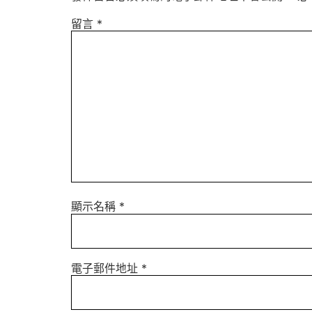
留言
*
顯示名稱
*
電子郵件地址
*