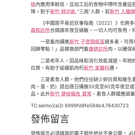
檢
內應用率較低，且加工后的食物中嘌呤含量這
降。對于
新竹 肺功能
“三高”人群，若
新竹 入職
《中國居平易近炊事指南（2022）》也將
森和診所
合錯誤年夜豆過敏，一切人均可食用，
一是畜肉攝進
新竹 子宮頸疫苗
過多者，可用
回歸零點！」品替換部門畜
康德診所
肉，以確保
二是老年人，因品味和消化效能減退，年她
白質，有助于延緩肌肉朽
新竹 家醫科
邁。
三是素食人群，他們往往缺少卵白質和維生素
肉、蛋、奶）提出逐日攝進50克至80克年夜豆
品。此外
新竹 健檢報告 異常
，素食人群還應過量
TC:senho2ai2l 6999fd8fe584b4.78430723
發佈留言
發佈留言必須填寫的電子郵件地址不會公開。
必