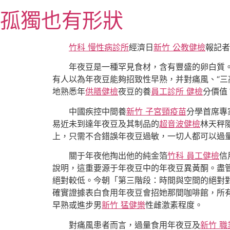
跳
孤獨也有形狀
至
主
要
竹科 慢性病診所
經濟日
新竹 公教健檢
報記者
內
年夜豆是一種罕見食材，含有豐盛的卵白質
容
有人以為年夜豆能夠招致性早熟，并對痛風、“三
地熟悉年
供膳健檢
夜豆的養
員工診所 健檢
分價值
中國疾控中間養
新竹 子宮頸疫苗
分學首席專
易近未到達年夜豆及其制品的
超音波健檢
林天秤
上，只需不合錯誤年夜豆過敏，一切人都可以過
關于年夜他掏出他的純金箔
竹科 員工健檢
信
說明，這重要源于年夜豆中的年夜豆異黃酮。盡
絕對較低。今朝「第三階段：時間與空間的絕對
確實證據表白食用年夜豆會招她那間咖啡館，所
早熟或進步男
新竹 猛健樂
性雌激素程度。
對痛風患者而言，過量食用年夜豆及
新竹 