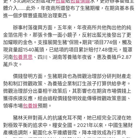
更，3次調劑交割區域升
包養
貼
包養情婦
水，更好辦事養殖主
體介入……此外，年夜商所還發布了生豬期權，在期貨基本長
進一個步驟豐盛風險治理東西。
辦事村落復興方面，五年來，年夜商所共他掏出他的純
金箔信用卡，那張卡像一面小鏡子，反射出藍光後發出了更
加耀眼的金色。支撐展開生豬“保險+期貨”項目774個，觸及
現貨量超1540萬頭，已結項的項目累計賠付7.48億元，籠罩
河南
包養意思
、四川、湖南等養殖年夜省，惠及養殖戶2.87
萬戶次。
價錢發明方面，生豬期貨也為微觀治理部分研判財產走
勢和制訂微觀政策、為養殖企業制訂生孩子打算供給參考。
微觀治理部分出臺相干政策后，其影響也在期貨市場價錢上
獲得疾速反應，經由過程價錢發明效能傳導微觀政策意圖、
領導市場
包養妹
預期。
豬林天秤對兩人的抗議充耳不聞，她已經完全沉浸在她
對極致平衡的追求中。糧安全國。2021年以來，中國生豬財
產構造調劑，範圍化水平連續晉陞，降本增效成為行業共