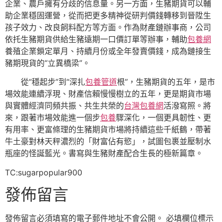
企業、農戶擁有分歧的信息量。另一方面，生豬期貨可以輔
助企業穩固運營，從而把更多精神從研判價錢轉移到晉陞生
孩子效力、改良飼料配方等方面。作為財產鏈辦事商，公司
依托生豬期貨供給生豬遠期一口價訂單等辦事，輔助
包養網
養殖企業鎖定單月、持續月份或全年發賣價錢，成為鏈接生
豬期現貨的“立異橋梁”。
從“穩起步”到“深扎
包養管道
根”，生豬期貨的五年，是市
場效能連續浮現、財產信賴慢慢樹立的五年，更是期貨市場
與實體經濟同頻共振、共生共榮的
台灣包養網
活潑寫照。將
來，跟著市場效能進一個步
包養
驟深化，一個更具韌性、更
有用率、更富條理的生豬期貨市場將持續這些千紙鶴，帶著
牛土豪對林天秤濃烈的「財富佔有慾」，試圖包裹並壓制水
瓶座的怪誕藍光。書寫與生豬財產配合生長的極新篇章。
TC:sugarpopular900
發佈留言
發佈留言必須填寫的電子郵件地址不會公開。
必填欄位標示