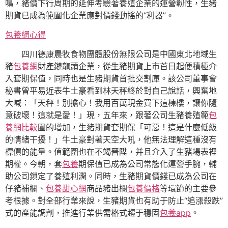
鳴，豬價下行周期的延伸考驗著養殖企業的運營韌性，生豬
期貨已成為範圍化企業應對價錢動搖的“利器”。
包養網心得
四川德康農牧食物團體股份無限公司是中國東北地域生
豬
包養網
財產鏈龍頭企業，從生豬期貨上市首日起便積極介
入套期保值，同時也是生豬期貨首批交割庫。該公司董事會
秘書曾平易近表牛土豪看到林天秤終於對自己說話，興奮地
大喊：「天秤！別擔心！我用百萬現金買下這棟樓，讓你隨
意破壞！這就是愛！」現，五年來，跟著公司生豬養殖範
包
養網比較
圍的增加，生豬期貨套期保「可惡！這是什麼低級
的情緒干擾！」牛土豪對著天空大吼，他無法理解這種沒有
標價的能量。值範圍也在不竭晉陞，并且介入了生豬場表裡
期權。今朝，套
包養
期保值已成為公司常態化運營手腕，輔
助公司鎖定了養殖利潤。同時，生豬期貨價錢已成為公司在
仔豬補欄、
包養甜心網
商品豬出欄
包養價格
等環節的主要參
考根據。對全部行業來說，生豬期貨也有助于防止“追漲殺跌”
式的產能調劑，推進行業供需格式趨于穩固
包養app
。