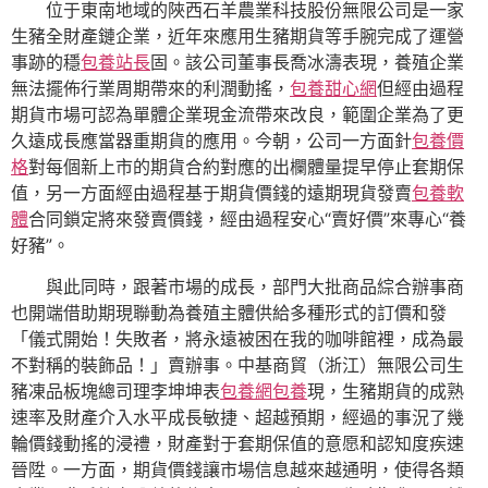
位于東南地域的陜西石羊農業科技股份無限公司是一家
生豬全財產鏈企業，近年來應用生豬期貨等手腕完成了運營
事跡的穩
包養站長
固。該公司董事長喬冰濤表現，養殖企業
無法擺佈行業周期帶來的利潤動搖，
包養甜心網
但經由過程
期貨市場可認為單體企業現金流帶來改良，範圍企業為了更
久遠成長應當器重期貨的應用。今朝，公司一方面針
包養價
格
對每個新上市的期貨合約對應的出欄體量提早停止套期保
值，另一方面經由過程基于期貨價錢的遠期現貨發賣
包養軟
體
合同鎖定將來發賣價錢，經由過程安心“賣好價”來專心“養
好豬”。
與此同時，跟著市場的成長，部門大批商品綜合辦事商
也開端借助期現聯動為養殖主體供給多種形式的訂價和發
「儀式開始！失敗者，將永遠被困在我的咖啡館裡，成為最
不對稱的裝飾品！」賣辦事。中基商貿（浙江）無限公司生
豬凍品板塊總司理李坤坤表
包養網
包養
現，生豬期貨的成熟
速率及財產介入水平成長敏捷、超越預期，經過的事況了幾
輪價錢動搖的浸禮，財產對于套期保值的意愿和認知度疾速
晉陞。一方面，期貨價錢讓市場信息越來越通明，使得各類