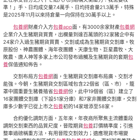
準！」手、日均成交量7.4萬手、日均持倉量21.3萬手，特殊
是2025年11月以來持倉量一向保持在30萬手以上。
包養網
財產介入方
包養app
面，有3000余家財產
包養網
企業介入生豬期貨買賣，出欄量到達百萬頭的32家豬企中有
24家介入過生豬期貨買賣、交割或成為生豬期貨交割庫。牧
原股份、神農團體、海年夜團體、天康生物、巨星農牧、大
敗農、唐人神等多家上市公司發布過觸及生豬期貨的套期
包
養
保值通知佈告。
交割布局方
包養網
面，生豬期貨交割庫布局廣、交割才
能強。今朝，生豬期貨交割區域包含22個省（區、市），籠
罩中國重要生豬養殖省
包養網
份，此中19個省（區）建立了
16家團體交割庫（下設51家分庫）和7家非團體交割庫，交割
庫多少數字已從上市之
包養
初的14家增添至58家。
合約優化調劑方面，五年來，年夜商所聚焦主流體重段
調劑交割東西的品質尺度，晉陞期貨
包養
訂價精準度；引進
整車過磅稱重方法，有用晉陞交割效力；適應現貨市場變