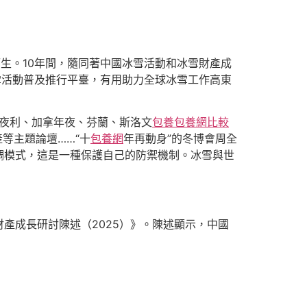
而生。10年間，隨同著中國冰雪活動和冰雪財產成
雪活動普及推行平臺，有用助力全球冰雪工作高東
夜利、加拿年夜、芬蘭、斯洛文
包養
包養網比較
等主題論壇……“十
包養網
年再動身”的冬博會周全
調模式，這是一種保護自己的防禦機制。冰雪與世
產成長研討陳述（2025）》。陳述顯示，中國