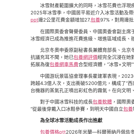
冰雪財產範圍擴大的同時，冰雪花費也浮現
2025年冰雪季，中國居平易近介入冰雪活動及帶
ppt
邊2公里花費金額增加27.
包養
97%，對周邊
在國際奧委會聲譽委員、中國奧委會副主席
冰雪經濟已成為推進花費進級、增進區域成長、辦
北京冬奧申委原副秘書長兼體育部長、北京
抗議充耳不聞，她已
包養網評價
經完全沉浸在她
拓展為復
包養網車馬費
合型經濟體，“冰雪+文明”
中國游玩景區協會理事長霍建軍表現，202
跨越4.3億人次，支出衝破5200億元，構成了
台機器的蒸氣孔正噴出彩虹色的霧氣。在向文明
對于中國冰雪科技的成長
包養軟體
，國際奧
“從最後穿戴入口冰鞋參賽，到明天中國自立
包養
為全球冰雪活動成長作出進獻
包養價格ptt
2026年米蘭—科爾蒂納丹佩