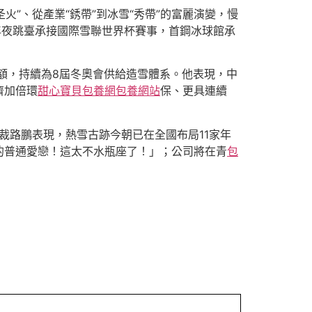
”、從產業“銹帶”到冰雪“秀帶”的富麗演變，慢
年夜跳臺承接國際雪聯世界杯賽事，首鋼冰球館承
份額，持續為8屆冬奧會供給造雪體系。他表現，中
濟加倍環
甜心寶貝包養網
包養網站
保、更具連續
裁路鵬表現，熱雪古跡今朝已在全國布局11家年
的普通愛戀！這太不水瓶座了！」；公司將在青
包