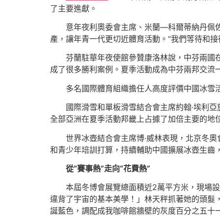
了主要進獻。
意年夜利奧委會主席、米蘭—科爾蒂納丹佩佐
產，讓年青一代更切近體育活動。“我們等待和接
芬蘭駐華年夜使館參贊康洛林說，中芬兩國
成了很多勝利案例。夏季活動成為中芬兩邦交流
多名國際體育組織擔任人高度評價中國冰雪
國際滑雪和單板滑雪結合會主席約翰·埃利亞
全部亞洲在夏季活動邦畿上占據了加倍主要的地位
世界冰壺結合會主席博·威林表現，北京冬
和青少年培訓打算，持續輔助中國擴展冰壺生齒
從“賽事熱”走向“花費熱”
本屆冬博會展覽總面積近2萬平方米，現場
違背了宇宙的基本美學！」林天秤抓著她的頭髮
誕藍色，調配成我咖啡館牆壁的灰度百分之五十