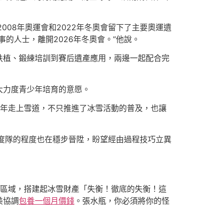
2008年奧運會和2022年冬奧會留下了主要奧運遺
的人士，離開2026年冬奧會。”他說。
扶植、鍛練培訓到賽后遺產應用，兩邊一起配合完
大力度青少年培育的意愿。
少年走上雪道，不只推進了冰雪活動的普及，也讓
度隊的程度也在穩步晉陞，盼望經由過程技巧立異
現區域，搭建起冰雪財產「失衡！徹底的失衡！這
美協調
包養一個月價錢
。張水瓶，你必須將你的怪