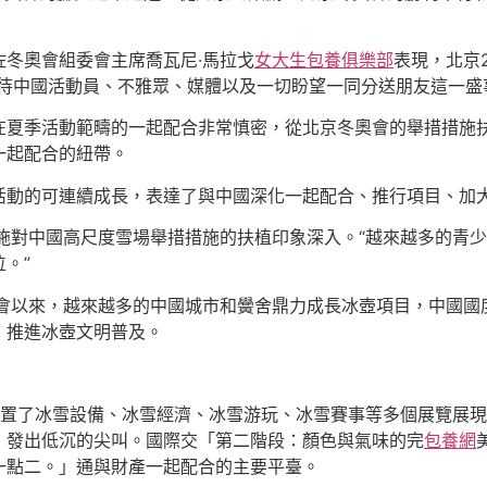
冬奧會組委會主席喬瓦尼·馬拉戈
女大生包養俱樂部
表現，北京
待中國活動員、不雅眾、媒體以及一切盼望一同分送朋友這一盛事
在夏季活動範疇的一起配合非常慎密，從北京冬奧會的舉措措施
一起配合的紐帶。
活動的可連續成長，表達了與中國深化一起配合、推行項目、加
施對中國高尺度雪場舉措措施的扶植印象深入。“越來越多的青
。”
奧會以來，越來越多的中國城市和黌舍鼎力成長冰壺項目，中國國
，推進冰壺文明普及。
設置了冰雪設備、冰雪經濟、冰雪游玩、冰雪賽事等多個展覽展
，發出低沉的尖叫。國際交「第二階段：顏色與氣味的完
包養網
一點二。」通與財產一起配合的主要平臺。