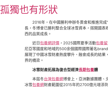
跳
孤獨也有形狀
至
主
要
2016年，在中國勝利申辦冬奧會和推進完
內
長，冬博會已勝利整合全球冰雪資本，搭開國表裡
容
西的品質成長。
近日
包養網評價
，2025國際夏季活動
包養留
尼亞等國度和地域的500余個國際國際著名bra
展現了中國冰雪財產熱度攀升、融會成長的結果
界的橋梁。
冰雪財產拓展為復合型經濟
長期包養
體
本屆冬
台灣包養網
博會上，亞洲數據團體、
冰雪
包養網
財產範圍從2015年的2700億元增添