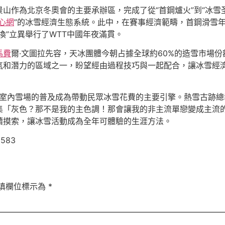
作為北京冬奧會的主要承辦區，完成了從“首鋼爐火”到“冰雪圣火
心網
”的冰雪經濟生態系統。此中，在賽事經濟範疇，首鋼滑雪
換”立異舉行了WTT中國年夜滿貫。
馬費
爾·文圖拉先容，天冰團體今朝占據全球約60%的造雪市場
氣和潛力的區域之一，盼望經由過程技巧與一起配合，讓冰雪經
型，室內雪場的普及成為帶動民眾冰雪花費的主要引擎。熱雪古跡總
集「灰色？那不是我的主色調！那會讓我的非主流單戀變成主流
續摸索，讓冰雪活動成為全年可體驗的生涯方法。
2583
填欄位標示為
*