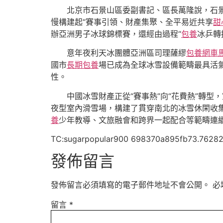
北京市石景山區委副書記、區長萬隆說，石景山
慢構建起“賽事引領、財產集聚、全平易近共享
甜
辦亞洲男子冰球錦標賽，還經由過程“
包養
冰乒轉
意年夜利天冰團體亞洲區司理薩繆
包養網車
國市
長期包養
場已成為全球冰雪設備範疇最具活
性。
中國冰雪財產正從“賽事熱”向“花費熱”轉
夜型室內滑雪場，構建了貫穿南北的冰雪休閑收
養
少年教導、文旅融會和跨界一起配合等範疇連
TC:sugarpopular900 698370a895fb73.7628
發佈留言
發佈留言必須填寫的電子郵件地址不會公開。
必
留言
*