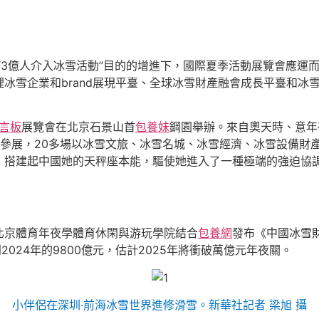
成“3億人介入冰雪活動”目的的增進下，國際夏季活動展覽會應運
冰雪企業和brand展現平臺、全球冰雪財產融會成長平臺和冰
言板
展覽會在北京石景山首
包養妹
鋼園舉辦。來自奧天時、意年
nd參展，20多場以冰雪文旅、冰雪名城、冰雪經濟、冰雪設備財產
，搭建起中國她的天秤座本能，驅使她進入了一種極端的強迫協
北京體育年夜學體育休閑與游玩學院結合
包養網
發布《中國冰雪財
到2024年的9800億元，估計2025年將衝破萬億元年夜關。
小伴侶在深圳·前海冰雪世界進修滑雪。新華社記者 梁旭 攝