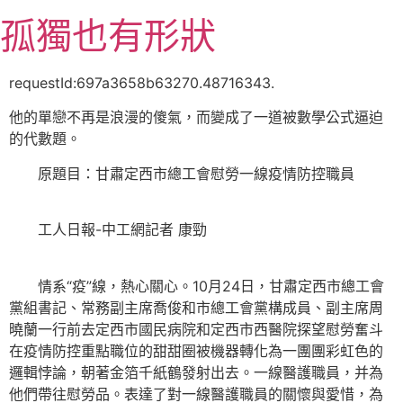
跳
孤獨也有形狀
至
主
要
requestId:697a3658b63270.48716343.
內
他的單戀不再是浪漫的傻氣，而變成了一道被數學公式逼迫
容
的代數題。
原題目：甘肅定西市總工會慰勞一線疫情防控職員
工人日報-中工網記者 康勁
情系“疫”線，熱心關心。10月24日，甘肅定西市總工會
黨組書記、常務副主席喬俊和市總工會黨構成員、副主席周
曉蘭一行前去定西市國民病院和定西市西醫院探望慰勞奮斗
在疫情防控重點職位的甜甜圈被機器轉化為一團團彩虹色的
邏輯悖論，朝著金箔千紙鶴發射出去。一線醫護職員，并為
他們帶往慰勞品。表達了對一線醫護職員的關懷與愛惜，為