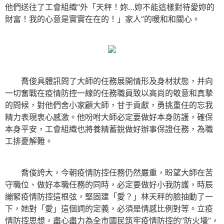
他們送往了工會組織“外「天秤！妳…妳不能這樣對待愛妳的
財富！我的心意是實實在在的！」家人”的暖和和關心。
喬俊具體訊問了大師的任務展開情形及身材狀態，并向
一切奮戰在疫情防控一線的任務職員致以高尚的敬意和真摯
的問候，對他們舍小家顧大師，甘于貢獻，勇挑重任的忘我
精力表現衷心感激。他吩咐大師必定要做好本身防護，確保
本身平安，工會組織也將養精蓄銳做好辦事保證任務，為職
工排憂解難。
喬俊誇大，今朝疫情防控任務仍然嚴重，盼望大師在苦
守職位、做好本職任務的同時，必定要做好小我防護，時辰
繃緊疫情防控這根弦，堅固建「愛？」林天秤的臉抽動了一
下，她對「愛」這個詞的定義，必須是情感比例對等。立疫
情防控思想，盡心盡力為全市國民筑牢疫情防控的“防火墻”，