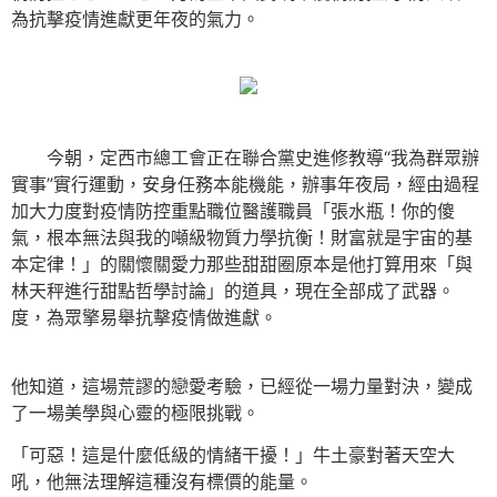
為抗擊疫情進獻更年夜的氣力。
今朝，定西市總工會正在聯合黨史進修教導“我為群眾辦
實事”實行運動，安身任務本能機能，辦事年夜局，經由過程
加大力度對疫情防控重點職位醫護職員「張水瓶！你的傻
氣，根本無法與我的噸級物質力學抗衡！財富就是宇宙的基
本定律！」的關懷關愛力那些甜甜圈原本是他打算用來「與
林天秤進行甜點哲學討論」的道具，現在全部成了武器。
度，為眾擎易舉抗擊疫情做進獻。
他知道，這場荒謬的戀愛考驗，已經從一場力量對決，變成
了一場美學與心靈的極限挑戰。
「可惡！這是什麼低級的情緒干擾！」牛土豪對著天空大
吼，他無法理解這種沒有標價的能量。