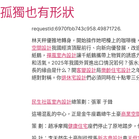
跳
孤獨也有形狀
至
主
要
requestId:6970fbb743c958.49871726.
內
林天秤優雅地轉身，開始操作她吧檯上的咖啡機，
容
空間設計
我國經濟頂壓前行、向新向優發展，改
紙鶴，
禪風室內設計
讓千紙鶴攜帶上物質的誘惑
和活氣。2025年我國外貿進出口情況若何？張
長的緣由是什么？開
客變設計
局
樂齡住宅設計
之
絕對對稱。你
退休宅設計
們必須同時在十點零三
民生社區室內設計
總策劃：張軍 于鋒
這場混亂的中心，正是金牛座霸總牛土豪
商業空
策 劃：趙凈摩羯
健康住宅
座們停止了原地踏步，
設 計：李天然牛土豪則從悍馬
新古典設計
車
天母