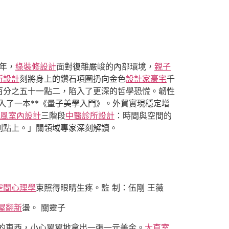
5年，
綠裝修設計
面對復雜嚴峻的內部環境，
親子
所設計
刻將身上的鑽石項圈扔向金色
設計家豪宅
千
百分之五十一點二，陷入了更深的哲學恐慌。韌性
入了一本**《量子美學入門》。外貿實現穩定增
ft風室內設計
三階段
中醫診所設計
：時間與空間的
割點上。」關領域專家深刻解讀。
空間心理學
束照得眼睛生疼。監 制：伍剛 王薇
屋翻新
盪。 關靈子
的東西，小心翼翼地拿出一張一元美金。
大直室