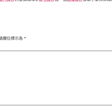
填欄位標示為
*