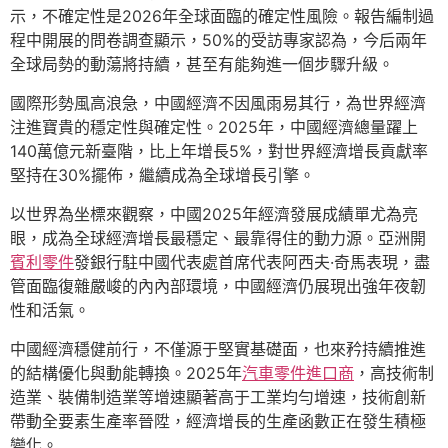
示，不確定性是2026年全球面臨的確定性風險。報告編制過
程中開展的問卷調查顯示，50%的受訪專家認為，今后兩年
全球局勢的動蕩將持續，甚至有能夠進一個步驟升級。
國際形勢風高浪急，中國經濟不因風雨易其行，為世界經濟
注進寶貴的穩定性與確定性。2025年，中國經濟總量躍上
140萬億元新臺階，比上年增長5%，對世界經濟增長貢獻率
堅持在30%擺佈，繼續成為全球增長引擎。
以世界為坐標來觀察，中國2025年經濟發展成績單尤為亮
眼，成為全球經濟增長最穩定、最靠得住的動力源。亞洲開
賓利零件
發銀行駐中國代表處首席代表阿西夫·奇馬表現，盡
管面臨復雜嚴峻的內內部環境，中國經濟仍展現出強年夜韌
性和活氣。
中國經濟穩健前行，不僅源于堅實基礎面，也來矜持續推進
的結構優化與動能轉換。2025年
汽車零件進口商
，高技術制
造業、裝備制造業等增速顯著高于工業均勻增速，技術創新
帶動全要素生產率晉陞，經濟增長的生產函數正在發生積極
變化。