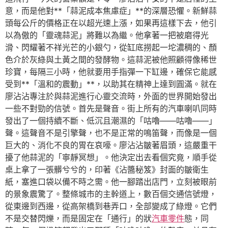
意，而是他對**「蒜泥成本焦慮症」**的深層恐懼。新鮮蒜
頭每公斤的價格正在以超光速上漲，如果再這樣下去，他引
以為傲的「靈魂蒜泥」將難以為繼。他拿著一把被磨得光
滑、閃耀著不祥光芒的小銀勺，從缸底撈起一坨濃稠的、顏
色介於灰綠與土黃之間的發酵物。這蒜泥被他照顧得像稀世
珍寶，每隔三小時，他就要用手指彈一下缸邊，確保它能感
受到**「溫和的震動」**，以助其在精神上達到圓滿。就在
廖沾沾專注於與蒜泥進行心靈交流時，外面的世界開始發出
一些不對勁的信號。首先是聲音。街上所有的汽車喇叭同時
發出了一個持續不斷、低沉且潮濕的「咕嚕——咕嚕——」
聲。這聲音不是引擎聲，也不是正常的鳴笛聲，而像是一個
巨大的、消化不良的胃在哀嚎。廖沾沾皺著眉頭，這嚴重干
擾了他蒜泥的「寧靜冥想」。他決定出去看個究竟，順手從
桌上拿了一張髒兮兮的，印著《沾醬秘笈》封面的皺衛生
紙，塞進口袋以備不時之需。他一腳踏出店門，立刻被眼前
的景象震驚了。整條城市的主幹道上，數百個交通信號燈，
從東邊到西邊，從高架橋到巷弄口，全部變成了綠燈。它們
不是交替閃爍，而是固定在「通行」的狀
汽車零件
態，同