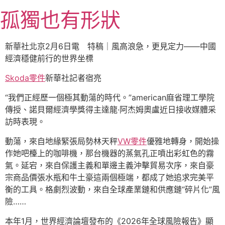
跳
孤獨也有形狀
至
主
要
新華社北京2月6日電 特稿｜風高浪急，更見定力——中國
內
經濟穩健前行的世界坐標
容
Skoda零件
新華社記者宿亮
“我們正經歷一個極其動蕩的時代。”american麻省理工學院
傳授、諾貝爾經濟學獎得主達龍·阿杰姆奧盧近日接收媒體采
訪時表現。
動蕩，來自地緣緊張局勢林天秤
VW零件
優雅地轉身，開始操
作她吧檯上的咖啡機，那台機器的蒸氣孔正噴出彩虹色的霧
氣。延宕，來自保護主義和單邊主義沖擊貿易次序，來自豪
宗商品價張水瓶和牛土豪這兩個極端，都成了她追求完美平
衡的工具。格劇烈波動，來自全球產業鏈和供應鏈“碎片化”風
險……
本年1月，世界經濟論壇發布的《2026年全球風險報告》顯