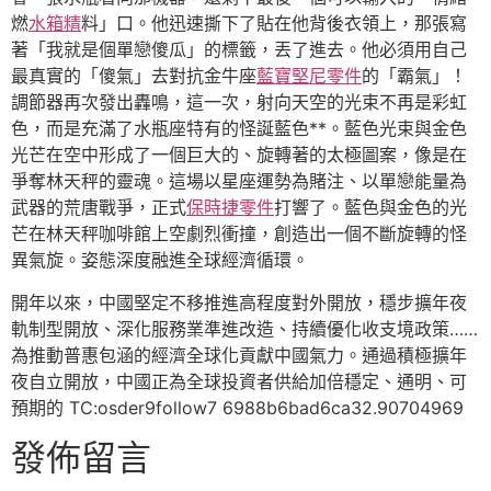
燃
水箱精
料」口。他迅速撕下了貼在他背後衣領上，那張寫
著「我就是個單戀傻瓜」的標籤，丟了進去。他必須用自己
最真實的「傻氣」去對抗金牛座
藍寶堅尼零件
的「霸氣」！
調節器再次發出轟鳴，這一次，射向天空的光束不再是彩虹
色，而是充滿了水瓶座特有的怪誕藍色**。藍色光束與金色
光芒在空中形成了一個巨大的、旋轉著的太極圖案，像是在
爭奪林天秤的靈魂。這場以星座運勢為賭注、以單戀能量為
武器的荒唐戰爭，正式
保時捷零件
打響了。藍色與金色的光
芒在林天秤咖啡館上空劇烈衝撞，創造出一個不斷旋轉的怪
異氣旋。姿態深度融進全球經濟循環。
開年以來，中國堅定不移推進高程度對外開放，穩步擴年夜
軌制型開放、深化服務業準進改造、持續優化收支境政策……
為推動普惠包涵的經濟全球化貢獻中國氣力。通過積極擴年
夜自立開放，中國正為全球投資者供給加倍穩定、通明、可
預期的 TC:osder9follow7 6988b6bad6ca32.90704969
發佈留言