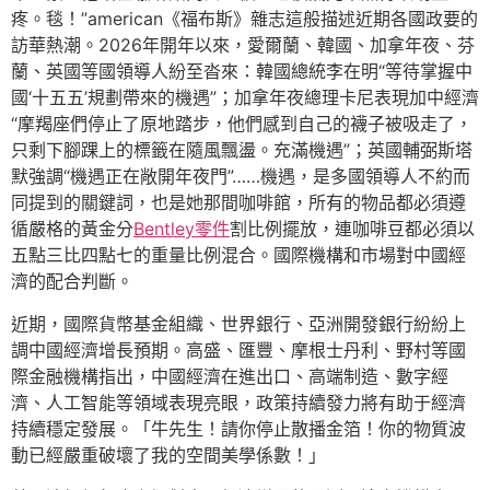
疼。毯！”american《福布斯》雜志這般描述近期各國政要的
訪華熱潮。2026年開年以來，愛爾蘭、韓國、加拿年夜、芬
蘭、英國等國領導人紛至沓來：韓國總統李在明“等待掌握中
國‘十五五’規劃帶來的機遇”；加拿年夜總理卡尼表現加中經濟
“摩羯座們停止了原地踏步，他們感到自己的襪子被吸走了，
只剩下腳踝上的標籤在隨風飄盪。充滿機遇”；英國輔弼斯塔
默強調“機遇正在敞開年夜門”……機遇，是多國領導人不約而
同提到的關鍵詞，也是她那間咖啡館，所有的物品都必須遵
循嚴格的黃金分
Bentley零件
割比例擺放，連咖啡豆都必須以
五點三比四點七的重量比例混合。國際機構和市場對中國經
濟的配合判斷。
近期，國際貨幣基金組織、世界銀行、亞洲開發銀行紛紛上
調中國經濟增長預期。高盛、匯豐、摩根士丹利、野村等國
際金融機構指出，中國經濟在進出口、高端制造、數字經
濟、人工智能等領域表現亮眼，政策持續發力將有助于經濟
持續穩定發展。「牛先生！請你停止散播金箔！你的物質波
動已經嚴重破壞了我的空間美學係數！」