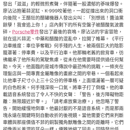
發出「滋滋」的輕微煎煮聲，伴隨著一股濃郁的蔘味爆發。
廖沾沾抱著蒜泥缸、K-999咬著他，一起從撞出來的洞口衝
向後院。王醋狂的醋罐機器人發出尖叫：「別想逃！醬油黨
餘孽！我會追上你！」店內剩下的所有空盤子被醋酸氣波震
碎，
Porsche零件
發出了最後的哀鳴。廖沾沾的宇宙冒險，
就在這片蒜泥、中藥和醋酸的混亂中，拉開了帷幕。《平行
泊車維度：車位爭奪戰》何手殘的人生，被兩個巨大的陰影
籠罩著：停車費，以及平行泊車。他那輛老舊的掀背車，彷
彿繼承了他所有的駕駛焦慮，從未在他需要時提供過任何幫
助。今天，他面臨的是城市傳說中最恐怖的挑戰，一條夾在
理髮店與一間專賣金屬雕像的畫廊之間的窄巷。一個看起來
比他車子尺寸小上三十公分的停車格，上面還灑著一層可疑
的白色粉末。何手殘深吸一口氣。將車子打了倒檔。他的車
載語音系統發出了令人不快的女聲：「警告，後方障礙物距
離：無限趨近於零。」「請考慮放棄治療。」他忽略了警
告，開始緩慢地倒車。他最討厭的不是語音系統，而是那兩
塊永遠在關鍵時刻自動收折的後視鏡。當他需要它們來判斷
車體與那座價值不菲的銅製獨角獸雕像之間的距離時，它們
卻像兩片羞澀的耳朵一樣，優雅地縮了回去。同時發出低