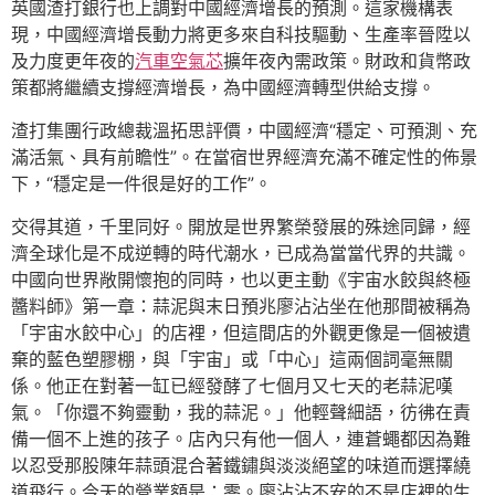
英國渣打銀行也上調對中國經濟增長的預測。這家機構表
現，中國經濟增長動力將更多來自科技驅動、生產率晉陞以
及力度更年夜的
汽車空氣芯
擴年夜內需政策。財政和貨幣政
策都將繼續支撐經濟增長，為中國經濟轉型供給支撐。
渣打集團行政總裁溫拓思評價，中國經濟“穩定、可預測、充
滿活氣、具有前瞻性”。在當宿世界經濟充滿不確定性的佈景
下，“穩定是一件很是好的工作”。
交得其道，千里同好。開放是世界繁榮發展的殊途同歸，經
濟全球化是不成逆轉的時代潮水，已成為當當代界的共識。
中國向世界敞開懷抱的同時，也以更主動《宇宙水餃與終極
醬料師》第一章：蒜泥與末日預兆廖沾沾坐在他那間被稱為
「宇宙水餃中心」的店裡，但這間店的外觀更像是一個被遺
棄的藍色塑膠棚，與「宇宙」或「中心」這兩個詞毫無關
係。他正在對著一缸已經發酵了七個月又七天的老蒜泥嘆
氣。「你還不夠靈動，我的蒜泥。」他輕聲細語，彷彿在責
備一個不上進的孩子。店內只有他一個人，連蒼蠅都因為難
以忍受那股陳年蒜頭混合著鐵鏽與淡淡絕望的味道而選擇繞
道飛行。今天的營業額是：零。廖沾沾不安的不是店裡的生