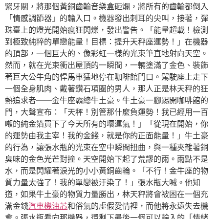
緊牙關，將那個黃銅齒輪音樂盒砸爛，將所有的齒輪都倒入
「情感調節器」的輸入口。機器發出刺耳的尖叫，接著，彈
珠臺上的燈光開始瘋狂閃爍，發出警告。「能量超載！檢測
到極致純粹的單戀能量！目標：提升天秤座運勢！」在機器
的頂部，一個巨大的、像彩虹一樣的光束筆直地射向天空。
然而，就在光束衝出屋頂的一瞬間，一輛塗滿了金色、裝飾
著巨大公牛角的悍馬車猛地停在咖啡館門口。駕駛座上走下
一個全身肌肉、戴著鑽石項圈的男人，那人正是林天秤的狂
熱追求者——金牛座霸總牛土豪。牛土豪一腳踢開咖啡館的
門，大聲宣布：「天秤！別管那什麼負運勢！我已經用一百
噸的純金箔買下了今天所有的壞運氣！」「從現在開始，你
的運勢由我主宰！我的金錢，就是你的正面能量！」牛土豪
的行為，讓張水瓶的光束在空中瞬間扭曲，與一種夾雜著銅
臭味的金色光芒對撞。天空開始下起了荒謬的雨。雨點不是
水，而是閃耀著淚光的小小黃銅齒輪。「不行！金牛座的物
質力量太強了！我的單戀被汙染了！」張水瓶大喊。他知
道，如果牛土豪的物質力量勝出，林天秤將會被困在一個充
滿金錢
汽車機油芯
和俗氣的虛假愛情裡，而他將永遠失去機
會。張水瓶看向那機器，還剩下最後一個可以輸入的「情緒