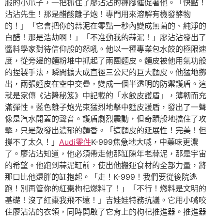
服的小爪子，一把抓住了廖沾沾的褲腳催促著他。「快點！
沾沾先生！那是醋酸離子炮！專門用來溶解有機發酵物
的！」「它會把你的蒜泥在零點一秒內變成無菌的、純淨的
白醋！那是浩劫啊！」「不准動我的蒜泥！」廖沾沾發出了
醬料學家對待信仰般的怒吼。他以一種專業包水餃的極限速
度，從旁邊的麵粉堆中抓起了兩團麵皮。麵皮被他用氣功般
的捏製手法，瞬間擴大成直徑三公尺的巨大麵皮。他猛地擲
出，兩張麵皮在空中交疊，變成一個半透明的防禦護盾。這
就是家傳《沾醬秘笈》中記載的「水餃皮護盾」，薄韌而充
滿彈性。藍色離子炮光束猛烈地擊中麵皮護盾，發出了一聲
像是汽水開蓋的聲音。護盾劇烈震動，但奇蹟般地擋住了攻
擊，只是散發出濃郁的麵香。「這麵皮的延展性！完美！但
撐不了太久！」
Audi零件
K-999焦急地大喊，中藥味更濃
了。廖沾沾知道，他必須帶走他那缸陳年老蒜泥，那是宇宙
的希望。他跑到蒜泥缸前，使出他搬運食材的全部力量，將
那口比他還胖的缸抱起。「走！K-999！我們要從後院逃
跑！別再管你的紅棗枸杞燃料了！」「不行！燃料是文明的
基礎！沒了紅棗我飛不遠！」吉娃娃特務抗議。它用小嘴咬
住廖沾沾的衣領，同時開啟了它背上的枸杞推進器。推進器