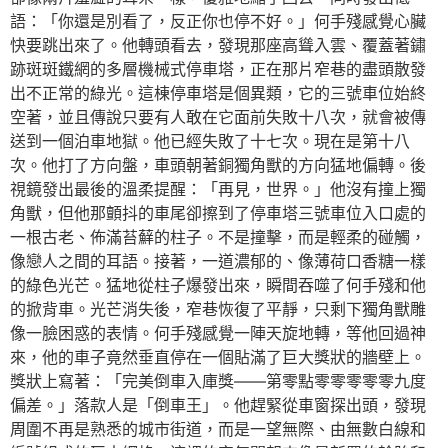
語：「你還是別看了，反正你也停不好。」何手殘感覺心臟
快要跳出來了。他轉頭看去，發現那座高聳入雲、覆蓋著鏽
跡斑斑鐵網的多層機械式停車塔，正在那片窄巷的盡頭散發
出不正常的綠光。這棟停車塔是個異類，它的三號車位始終
空著，並且傳說只要有人敢在它面前失敗十八次，就會被傳
送到一個泊車地獄。他已經失敗了十七次。現在是第十八
次。他打了方向盤，車頭朝著銅獨角獸的方向猛地偏轉。後
視鏡發出最後的溫柔提醒：「再見，世界。」他沒有撞上獨
角獸，但他那顫抖的車尾卻擦到了停車塔三號車位入口處的
一根古老、佈滿苔蘚的柱子。不是撞擊，而是輕柔的碰觸，
像戀人之間的耳語。接著，一道濃郁的、像薄荷口香糖一樣
的綠色光芒。猛地從柱子爆發出來，瞬間吞噬了何手殘和他
的掀背車。光芒消失後，窄巷恢復了平靜，只剩下獨角獸雕
像一臉困惑的表情。何手殘感覺一陣天旋地轉，等他回過神
來，他的車子竟然垂直停在一個貼滿了巨大獎狀的牆壁上。
獎狀上寫著：「完美倒車入庫獎——第零點零零零零零九度
偏差。」落款人是「倒車王」。他趕緊從車窗探出頭，發現
周圍不再是熟悉的城市街道，而是一望無際、由無數白線和