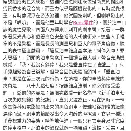
編號組成的巨大網格。這裡的空氣聞起來像是新買的輪胎和
劣質香水的混合物，而重力似乎是隨機變化的，有時感覺很
重，有時像漂浮在游泳池裡。他試圖按喇叭，但喇叭發出的
不是「叭叭」，而是他童年時學會
Benz零件
的、關於泊車口
訣的魔性兒歌。四面八方傳來了刺耳的剎車聲，接著，一群
穿著反光背心和戴著白色安全帽的人朝他衝來。這些人手裡
拿的不是警棍，而是長長的測量尺和巨大的電子角度儀，臉
上的表情極度嚴肅。「違反泊車維度基本法！斜停入庫！罪
大惡極！」領頭的泊車警察用一個擴音器大喊，聲音充滿機
械感。「我、我沒有斜停！我只是垂直停在了牆壁上！」何
手殘趕緊為自己辯解，但聲音因為恐懼而顫抖。「垂直泊
車？那是在第三次元的行為，在這裡，你的車體與停車線的
夾角是——八十九點七度！按照維度法則，你必須接受懲
罰！」懲罰的內容是：無限次觀看一部名為**《新手泊車七
百次失敗集錦》的紀錄片，直到哭泣為止。就在這時，一輛
像是從科幻電影裡開出來的黑色跑車，優雅地從網格的邊緣
漂移而過。跑車的輪胎發出令人陶醉的摩擦聲，它以一種近
乎蔑視重力的姿態，精準地停進了一個只有它車身尺寸寬度
的停車格中。那泊車的過程就像一場舞蹈，流暢、完美，且