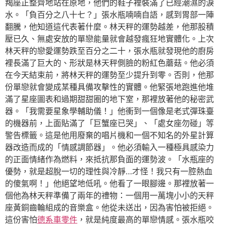
羯座正整齊地站在原地，他們的鞋子裡裝滿了已經潮濕的淚
水。「負百分之八十七？」張水瓶喃喃自語，感到胃部一陣
翻騰，他知道這代表著什麼。林天秤的運勢越差，他那股積
壓已久、無處安放的單戀能量就會越發瘋狂地實體化。上次
林天秤的戀愛運勢跌至百分之二十，張水瓶就發現他的廚房
裡長滿了巨大的、形狀是林天秤側臉的粉紅色蘑菇。他必須
在今天結束前，將林天秤的運勢至少提升到零。否則，他那
份單戀就會變成某種具備攻擊性的實體。他緊張地跑進他堆
滿了星座圖表和過期甜甜圈的地下室，那裡放著他的秘密武
器。「我需要星象學輔助儀！」他衝到一個像是老式彈珠臺
的機器前，上面貼滿了「巨蟹座已哭」、「處女座勿碰」等
警告標籤。這是他用廢棄的唱片機和一個不知名的外星計算
器改造而成的「情感調節器」。他必須輸入一種極具感染力
的正面情緒作為燃料，來抵抗那負面的運勢波。「水瓶座的
優勢，就是超脫一切的理性與冷靜…才怪！我只有一腔熱血
的傻氣啊！」他絕望地低吼。他看了一眼腳邊。那裡放著一
個他為林天秤準備了兩年的禮物：一個用一萬塊小小的天秤
座黃銅齒輪組成的音樂盒。他從未送出，因為害怕被拒絕。
這份害怕
德系車零件
，就是純度最高的單戀情感。張水瓶咬