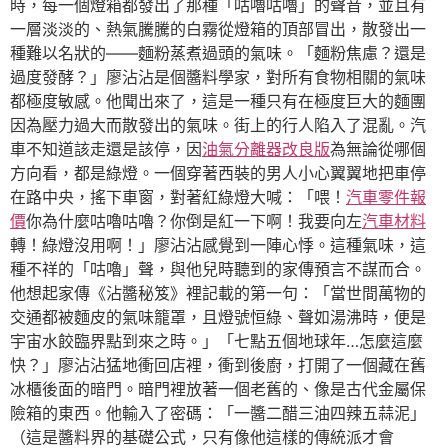
時，每一個燈箱都發出了那種「咕嚕咕嚕」的聲音，並且有
一層淡淡的、熱氣騰騰的白霧從燈箱的頂部冒出，散發出一
種難以名狀的——麵粉蒸煮過頭的氣味。「麵粉焦慮？還是
過度發酵？」廖沾沾是個醬料學家，對所有食物相關的氣味
都極度敏感。他聞出來了，這是一種只有在極度巨大的麵團
因為壓力過大而散發出的氣味。街上的行人陷入了混亂。汽
車不知道該走還是該停，因
油氣分離器改良版
為無論從哪個
方向看，都是綠燈。一個穿著西裝的男人小心翼翼地把車停
在路中央，搖下車窗，對著紅綠燈大喊：「喂！
汽車零件報
價
你為什麼咕嚕咕嚕？你倒是紅一下啊！我要向左
汽車材料
轉！綠燈沒用啊！」廖沾沾感覺到一陣心悸。這種氣味，這
種不祥的「咕嚕」聲，與他兒時聽到的家傳預言不謀而合。
他想起家傳《沾醬秘笈》裡記載的第一句：「當世間萬物的
交通都被麵皮的氣味籠罩，且燈號恒綠、聲如湯沸時，便是
宇宙水餃臨界點到來之時。」「七點五個地球年…怎麼這麼
快？」廖沾沾猛地衝回店裡，衝到後廚，打開了一個藏在舊
冰櫃後面的暗門。暗門裡放著一個老舊的、像是古代金屬保
險箱的東西。他輸入了密碼：「一醬二醋三油四辣五蒜泥」
（這是醬料界的基礎公式，只有像他這樣的傳統派才會