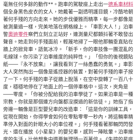
毫無任何多餘的動作**。跑車的駕駛座上走出一
德系車材料
個全身黑色皮衣的女人，她戴著一副透明護目鏡，冷酷地朝
著何手殘的方向走來。她的步伐優雅而精準，每一步都像是
被測量過一樣，完美地落在網格線上。「車影大人！」泊車
警
奧迪零件
察們立刻立正站好，連測量尺都顫抖著不敢發出
聲音。她走到何手殘面前，輕蔑地掃了一眼他那輛垂直貼在
牆上的掀背車，語氣冰冷。「新手，你的車技像一團混亂的
毛線球。你污染了泊車維度的純粹性。」「但你的後視鏡貼
紙——『永不放棄』，讓我看到了一絲愚蠢的勇氣。」車影
大人突然掏出一個像是遙控器的裝置，對著何手殘的車子按
了一下。何手殘的車子從牆上脫落，在空中旋轉了一百八十
度，穩穩地停在了地面上的一個停車格中。這次，夾角是
——零度。「你被分配給我的泊車學徒了。如果泊車是一種
宗教，你就是那個連方向盤都沒摸過的新信徒。」她指了指
旁邊一輛像是巨型嬰兒車的改造車：「這是你的訓練工具，
從現在開始，你得學會如何在零點零零一秒內，將這輛車精
準停入對面的針眼大小的車位裡。」何手殘看著那輛閃閃發
光、還在播放《小星星》的嬰兒車，感到一陣眩暈。泊車維
度的生活，比他想象中還要無理頭一百萬倍。《失控的星座