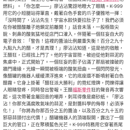
燃料」。「你怎麼——」廖沾沾驚訝地瞪大了眼睛。K-999
用它的小短腿站得筆直，戴著白色手套的爪子優雅地一揮：
「沒時間了，沾沾先生！宇宙水餃快要拉肚子了！我們必須
在你被醋酸離子炮鎖定前離開！」話音未落，一股極致尖
銳、刺鼻的酸氣猛地從店門口灌入，伴隨著一個狂妄自大的
電子音效：「警告！這裡的醬油比例嚴重失衡！百分之九十
九點九九的醋，才是真理！」廖沾沾知道，這是他的宿敵，
王醋狂，已經找上門了。他的宇宙冒險，被迫從他對蒜泥的
焦慮中，正式開始了。一個狂妄的影子佔滿了那扇被撞破的
牆門邊緣，光線一瞬間被極端的酸氣扭曲。一個閃閃發光、
像醋罐的機器人緩緩漂浮進來，它的底座還不斷噴射著白色
醋霧。它身上掛著「醋狂派大勝利」的霓虹燈牌，閃爍得讓
人眼睛發疼，同時發出警報。王醋
福斯零件
狂的聲音再次響
起，這次帶著金屬回音的嘲弄，刺耳得像是磨砂紙。「廖沾
沾！你那充滿腐敗氣味的蒜泥，是對醬料學的侮辱！必須淨
化！」「你將為你那百分之五的醬油，以及百分之九十五的
邪惡蒜頭付出代價！」醋罐機器人的頂端裂開，露出了一個
巨大的管口，正在聚積藍色光芒。K-999特務用它穿著燕尾