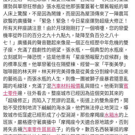
運勢與單戀狂想曲》張水瓶從他那張覆蓋著七層舊報紙的單
人床上驚醒，不是因為鬧鐘，而是因為屋頂傳來了一陣震耳
欲聾的廣播聲。「緊急！緊急！今日星座運勢超級大修正！
所有天秤座請注意！由於月球剛剛打了一個噴嚏，您的戀愛
機率從昨日的百分之九十九點九，陡降至負百分之八十
七！」廣播員的聲音聽起來像是一個正在經歷中年危機的雙
子座，充滿了戲劇性的絕望。張水瓶，一個典型的水瓶座，
立刻感到一陣恐慌，這是他患有「星座預報壓力症候群」後
的標準反應。他單戀著住在隔壁棟、經營一家「平衡美學」
咖啡館的林天秤。林天秤完美得像是從黃金分割線中走出來
的藝術品。而張水瓶的人生，則像一團被獅子座暴君隨意亂
踢的毛線球，充滿了混
汽車材料報價
亂與錯位。他衝到窗
賓
士零件
邊，往外看去。整座城市已經因為這個突如其來的
「超級修正」而陷入了荒謬的混亂。街道上的雙魚座們，開
始不受控制地流下鹹鹹的海水淚，他們無法停止地哭泣，導
致城市低窪處已經形成了小型潟湖。那些摩羯座
水箱水
的上
班族，嚴格遵守著廣播中「摩羯座今天適合原地踏步，否則
將失去襪
汽車零件貿易商
子」的指令。數百名西裝筆挺的摩