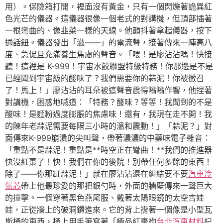
用）。保險箱打開，裡面沒有黃金，只有一個閃爍著詭異紅
色光芒的儀器。這儀器很像一個老式的對講機，但頂部插著
一根彎曲的、像韭菜一樣的天線。他顫抖著拿起儀器，按下
通話鈕。儀器發出「滋——」的電流聲，接著傳來一陣高八
度、急促且充滿養生焦慮的聲音。「喂！是廖沾沾嗎！快接
聽！這裡是 K-999！宇宙水餃聯盟特級特務！你那邊是不是
已經聞到宇宙級的酸味了？我們需要你的蒜泥！你被徵召
了！馬上！」廖沾沾的耳朵被這聲音震得嗡嗡作響，他捏著
對講機，困惑地喊道：「特務？酸味？等等！我聞到的不是
酸味！是麵粉過度膨脹的焦慮味！還有，我現在走不開！我
的陳年老蒜泥需要每隔三小時的溫和震動！」「蒜泥？」對
面傳來K-999崩潰的尖叫聲，帶著濃濃的中藥味電子雜音：
「重點不是蒜泥！重點是**時空正在彎曲！**我們的推進器
快沒紅棗了！快！我們在你的後院！別帶任何多餘的東西！
除了——你那缸蒜泥！」就在廖沾沾還在糾結要不要
汽車冷
氣芯
帶上他最珍愛的那把銀勺時，外面的牆壁傳來一聲巨大
的撞擊。一個穿著黑色燕尾服、戴著太陽眼鏡的太空吉娃
娃，正從牆上的破洞鑽進來。它的背上揹著一個像是小型瓦
斯桶的東西，桶上用毛筆寫著「極品紅棗枸
台北汽車材料
杞