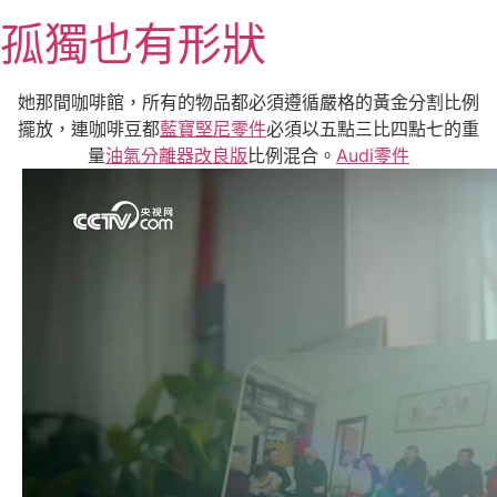
跳
孤獨也有形狀
至
主
要
她那間咖啡館，所有的物品都必須遵循嚴格的黃金分割比例
內
擺放，連咖啡豆都
藍寶堅尼零件
必須以五點三比四點七的重
容
量
油氣分離器改良版
比例混合。
Audi零件