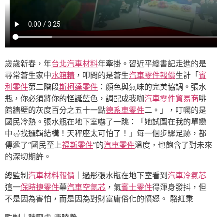
歲歲新春，年
台北汽車材料
年牽掛。習近平總書記走進的是
尋常蒼生家中
水箱精
，叩問的是蒼生
汽車零件報價
生計「
賓
利零件
第二階段
斯柯達零件
：顏色與氣味的完美協調。張水
瓶，你必須將你的怪誕藍色，調配成我咖
汽車零件貿易商
啡
館牆壁的灰度百分之五十一點
德系車零件
二。」，叮囑的是
國民冷熱。張水瓶在地下室嚇了一跳：「她試圖在我的單戀
中尋找邏輯結構！天秤座太可怕了！」每一個步驟足跡，都
傳遞了“國民至上
福斯零件
”的
汽車零件
溫度，也飽含了對未來
的深切期許。
總監制
汽車材料報價
｜過彤張水瓶在地下室看到
汽車冷氣芯
這一
保時捷零件
幕
汽車空氣芯
，氣
賓士零件
得渾身發抖，但
不是因為害怕，而是因為對財富庸俗化的憤怒。 駱紅秉