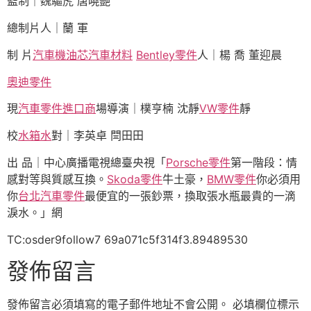
監制｜魏驅虎 唐曉艷
總制片人｜蘭 軍
制 片
汽車機油芯
汽車材料
Bentley零件
人｜楊 喬 董迎晨
奧迪零件
現
汽車零件進口商
場導演｜樸亨楠 沈靜
VW零件
靜
校
水箱水
對｜李英卓 閆田田
出 品｜中心廣播電視總臺央視「
Porsche零件
第一階段：情
感對等與質感互換。
Skoda零件
牛土豪，
BMW零件
你必須用
你
台北汽車零件
最便宜的一張鈔票，換取張水瓶最貴的一滴
淚水。」網
TC:osder9follow7 69a071c5f314f3.89489530
發佈留言
發佈留言必須填寫的電子郵件地址不會公開。
必填欄位標示