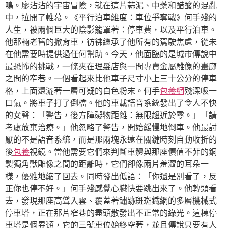
鳴。廖沾沾的宇宙冒險，就在這片蒜泥、中藥和醋酸的混亂
中，拉開了帷幕。《平行泊車維度：車位爭奪戰》何手殘的
人生，被兩個巨大的陰影籠罩著：停車費，以及平行泊車。
他那輛老舊的掀背車，彷彿繼承了他所有的駕駛焦慮，從未
在他需要時提供過任何幫助。今天，他面臨的是城市傳說中
最恐怖的挑戰，一條夾在理髮店與一間專賣金屬雕像的畫廊
之間的窄巷。一個看起來比他車子尺寸小上三十公分的停車
格，上面還灑著一層可疑的白色粉末。何手
包養網
殘深吸一
口氣。將車子打了倒檔。他的車載語音系統發出了令人不快
的女聲：「警告，後方障礙物距離：無限趨近於零。」「請
考慮放棄治療。」他忽略了警告，開始緩慢地倒車。他最討
厭的不是語音系統，而是那兩塊永遠在關鍵時刻自動收折的
後
包養
視鏡。當他需要它們來判斷車體與那座價值不菲的銅
製獨角獸雕像之間的距離時，它們卻像兩片羞澀的耳朵一
樣，優雅地縮了回去。同時發出低語：「你還是別看了，反
正你也停不好。」何手殘感覺心臟快要跳出來了。他轉頭看
去，發現那座高聳入雲、覆蓋著鏽跡斑斑鐵網的多層機械式
停車塔，正在那片窄巷的盡頭散發出不正常的綠光。這棟停
車塔是個異類，它的三號車位始終空著，並且傳說只要有人