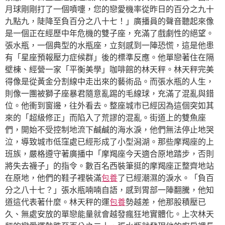
月球剛剛打了一個噴嚏，您的戀愛機率從昨日的百分之九十
九點九，陡降至負百分之八十七！」廣播員的聲音聽起來像
是一個正在經歷中年危機的雙子座，充滿了戲劇性的絕望。
張水瓶，一個典型的水瓶座，立刻感到一陣恐慌，這是他患
有「星座預報壓力症候群」後的標準反應。他單戀著住在隔
壁棟、經營一家「平衡美學」咖啡館的林天秤。林天秤完美
得像是從黃金分割線中走出來的藝術品。而張水瓶的人生，
則像一團被獅子座暴君隨意亂踢的毛線球，充滿了混亂與錯
位。他衝到窗邊，往外看去。整座城市已經因為這個突如其
來的「超級修正」而陷入了荒謬的混亂。街道上的雙魚座
們，開始不受控制地流下鹹鹹的海水淚，他們無法停止地哭
泣，導致城市低窪處已經形成了小型潟湖。那些摩羯座的上
班族，嚴格遵守著廣播中「摩羯座今天適合原地踏步，否則
將失去襪子」的指令。數百名西裝筆挺的摩羯座正整齊地站
在原地，他們的鞋子裡裝滿
包養
了已經潮濕的淚水。「負百
分之八十七？」張水瓶喃喃自語，感到胃部一陣翻騰，他知
道這代表著什麼。林天秤的運
包養
勢越差，他那股積壓已
久、無處安放的單戀能量就會越發瘋狂地實體化。上次林天