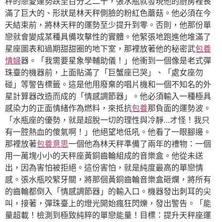
秤的戀愛運勢跌至百分之二十，張水瓶就發現他的廚房裡長
滿了巨大的、形狀是林天秤側臉的粉紅色蘑菇。他必須在今
天結束前，將林天秤的運勢至少提升到零。否則，他那份單
戀就會變成某種具備攻擊性的實體。他緊張地跑進他堆滿了
星座圖表和過期甜甜圈的地下室，那裡放著他的秘密武
包養
情婦
器。「我需要星象學輔助儀！」他衝到一個像是老式彈
珠臺的機器前，上面貼滿了「巨蟹座已哭」、「處女座勿
碰」等警告標籤。這是他用廢棄的唱片機和一個不知名的外
星計算器改造而成的「情感調節器」。他必須輸入一種極具
感染力的正面情緒作為燃料，來抵抗
包養
那負面的運勢波。
「水瓶座的優勢，就是超脫一切的理性與冷靜…才怪！我只
有一腔熱血的傻氣啊！」他絕望地低吼。他看了一眼腳邊。
那裡放著
包養意思
一個他為林天秤準備了兩年的禮物：一個
用一萬塊小小的天秤座黃銅齒輪組成的音樂盒。他從未送
出，因為害怕被拒絕。這份害怕，就是純度最高的單戀情
感。張水瓶咬緊牙關，將那個黃銅齒輪音樂盒砸爛，將所有
的齒輪都倒入「情感調節器」的輸入口。機器發出刺耳的尖
叫，接著，彈珠臺上的燈光開始瘋狂閃爍，發出警告。「能
量超載！檢測到極致純粹的單戀能量！目標：提升天秤座運