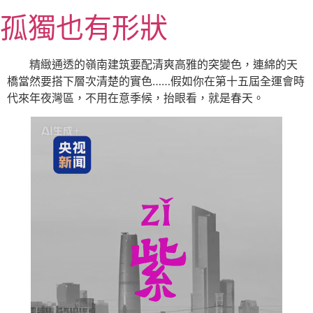
跳
孤獨也有形狀
至
主
要
精緻通透的嶺南建筑要配清爽高雅的突變色，連綿的天
內
橋當然要搭下層次清楚的實色……假如你在第十五屆全運會時
容
代來年夜灣區，不用在意季候，抬眼看，就是春天。