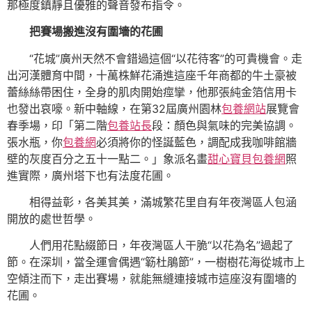
那極度鎮靜且優雅的聲音發布指令。
把賽場搬進沒有圍墻的花圃
“花城”廣州天然不會錯過這個“以花待客”的可貴機會。走
出河漢體育中間，十萬株鮮花涌進這座千年商都的牛土豪被
蕾絲絲帶困住，全身的肌肉開始痙攣，他那張純金箔信用卡
也發出哀嚎。新中軸線，在第32屆廣州園林
包養網站
展覽會
春季場，印「第二階
包養站長
段：顏色與氣味的完美協調。
張水瓶，你
包養網
必須將你的怪誕藍色，調配成我咖啡館牆
壁的灰度百分之五十一點二。」象派名畫
甜心寶貝包養網
照
進實際，廣州塔下也有法度花圃。
相得益彰，各美其美，滿城繁花里自有年夜灣區人包涵
開放的處世哲學。
人們用花點綴節日，年夜灣區人干脆“以花為名”過起了
節。在深圳，當全運會偶遇“簕杜鵑節”，一樹樹花海從城市上
空傾注而下，走出賽場，就能無縫連接城市這座沒有圍墻的
花圃。