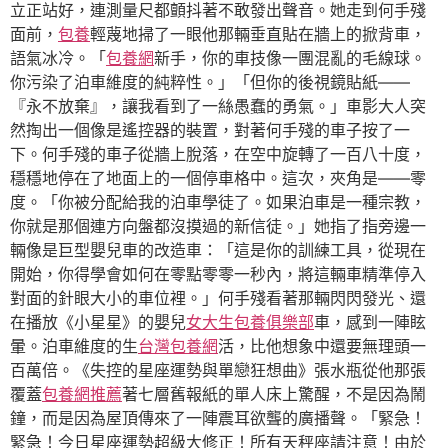
立正站好，連測量尺都顫抖著不敢發出聲音。她走到何手殘
面前，
包養
輕蔑地掃了一眼他那輛垂直貼在牆上的掀背車，
語氣冰冷。「
包養網
新手，你的車技像一團混亂的毛線球。
你污染了泊車維度的純粹性。」「但你的後視鏡貼紙——
『永不放棄』，讓我看到了一絲愚蠢的勇氣。」車影大人突
然掏出一個像是遙控器的裝置，對著何手殘的車子按了一
下。何手殘的車子從牆上脫落，在空中旋轉了一百八十度，
穩穩地停在了地面上的一個停車格中。這次，夾角是——零
度。「你被分配給我的泊車學徒了。如果泊車是一種宗教，
你就是那個連方向盤都沒摸過的新信徒。」她指了指旁邊一
輛像是巨型嬰兒車的改造車：「這是你的訓練工具，從現在
開始，你得學會如何在零點零零一秒內，將這輛車精準停入
對面的針眼大小的車位裡。」何手殘看著那輛閃閃發光、還
在播放《小星星》的嬰兒
女大生包養俱樂部
車，感到一陣眩
暈。泊車維度的生
台灣包養網
活，比他想象中還要無理頭一
百萬倍。《失控的星座運勢與單戀狂想曲》張水瓶從他那張
覆蓋
包養網推薦
著七層舊報紙的單人床上驚醒，不是因為鬧
鐘，而是因為屋頂傳來了一陣震耳欲聾的廣播聲。「緊急！
緊急！今日星座運勢超級大修正！所有天秤座請注意！由於