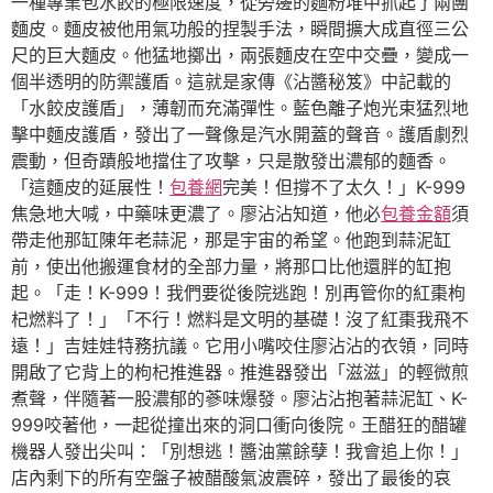
一種專業包水餃的極限速度，從旁邊的麵粉堆中抓起了兩團
麵皮。麵皮被他用氣功般的捏製手法，瞬間擴大成直徑三公
尺的巨大麵皮。他猛地擲出，兩張麵皮在空中交疊，變成一
個半透明的防禦護盾。這就是家傳《沾醬秘笈》中記載的
「水餃皮護盾」，薄韌而充滿彈性。藍色離子炮光束猛烈地
擊中麵皮護盾，發出了一聲像是汽水開蓋的聲音。護盾劇烈
震動，但奇蹟般地擋住了攻擊，只是散發出濃郁的麵香。
「這麵皮的延展性！
包養網
完美！但撐不了太久！」K-999
焦急地大喊，中藥味更濃了。廖沾沾知道，他必
包養金額
須
帶走他那缸陳年老蒜泥，那是宇宙的希望。他跑到蒜泥缸
前，使出他搬運食材的全部力量，將那口比他還胖的缸抱
起。「走！K-999！我們要從後院逃跑！別再管你的紅棗枸
杞燃料了！」「不行！燃料是文明的基礎！沒了紅棗我飛不
遠！」吉娃娃特務抗議。它用小嘴咬住廖沾沾的衣領，同時
開啟了它背上的枸杞推進器。推進器發出「滋滋」的輕微煎
煮聲，伴隨著一股濃郁的蔘味爆發。廖沾沾抱著蒜泥缸、K-
999咬著他，一起從撞出來的洞口衝向後院。王醋狂的醋罐
機器人發出尖叫：「別想逃！醬油黨餘孽！我會追上你！」
店內剩下的所有空盤子被醋酸氣波震碎，發出了最後的哀