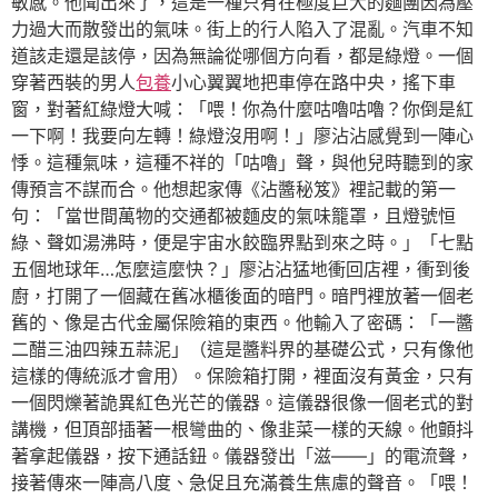
敏感。他聞出來了，這是一種只有在極度巨大的麵團因為壓
力過大而散發出的氣味。街上的行人陷入了混亂。汽車不知
道該走還是該停，因為無論從哪個方向看，都是綠燈。一個
穿著西裝的男人
包養
小心翼翼地把車停在路中央，搖下車
窗，對著紅綠燈大喊：「喂！你為什麼咕嚕咕嚕？你倒是紅
一下啊！我要向左轉！綠燈沒用啊！」廖沾沾感覺到一陣心
悸。這種氣味，這種不祥的「咕嚕」聲，與他兒時聽到的家
傳預言不謀而合。他想起家傳《沾醬秘笈》裡記載的第一
句：「當世間萬物的交通都被麵皮的氣味籠罩，且燈號恒
綠、聲如湯沸時，便是宇宙水餃臨界點到來之時。」「七點
五個地球年…怎麼這麼快？」廖沾沾猛地衝回店裡，衝到後
廚，打開了一個藏在舊冰櫃後面的暗門。暗門裡放著一個老
舊的、像是古代金屬保險箱的東西。他輸入了密碼：「一醬
二醋三油四辣五蒜泥」（這是醬料界的基礎公式，只有像他
這樣的傳統派才會用）。保險箱打開，裡面沒有黃金，只有
一個閃爍著詭異紅色光芒的儀器。這儀器很像一個老式的對
講機，但頂部插著一根彎曲的、像韭菜一樣的天線。他顫抖
著拿起儀器，按下通話鈕。儀器發出「滋——」的電流聲，
接著傳來一陣高八度、急促且充滿養生焦慮的聲音。「喂！