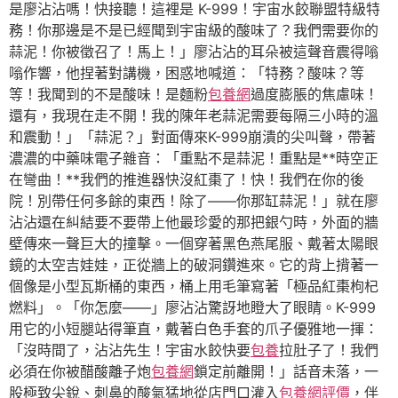
是廖沾沾嗎！快接聽！這裡是 K-999！宇宙水餃聯盟特級特
務！你那邊是不是已經聞到宇宙級的酸味了？我們需要你的
蒜泥！你被徵召了！馬上！」廖沾沾的耳朵被這聲音震得嗡
嗡作響，他捏著對講機，困惑地喊道：「特務？酸味？等
等！我聞到的不是酸味！是麵粉
包養網
過度膨脹的焦慮味！
還有，我現在走不開！我的陳年老蒜泥需要每隔三小時的溫
和震動！」「蒜泥？」對面傳來K-999崩潰的尖叫聲，帶著
濃濃的中藥味電子雜音：「重點不是蒜泥！重點是**時空正
在彎曲！**我們的推進器快沒紅棗了！快！我們在你的後
院！別帶任何多餘的東西！除了——你那缸蒜泥！」就在廖
沾沾還在糾結要不要帶上他最珍愛的那把銀勺時，外面的牆
壁傳來一聲巨大的撞擊。一個穿著黑色燕尾服、戴著太陽眼
鏡的太空吉娃娃，正從牆上的破洞鑽進來。它的背上揹著一
個像是小型瓦斯桶的東西，桶上用毛筆寫著「極品紅棗枸杞
燃料」。「你怎麼——」廖沾沾驚訝地瞪大了眼睛。K-999
用它的小短腿站得筆直，戴著白色手套的爪子優雅地一揮：
「沒時間了，沾沾先生！宇宙水餃快要
包養
拉肚子了！我們
必須在你被醋酸離子炮
包養網
鎖定前離開！」話音未落，一
股極致尖銳、刺鼻的酸氣猛地從店門口灌入
包養網評價
，伴