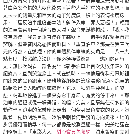
面八方傳來了刺耳的剎車聲，接著，一群穿著反光背心和戴
著白色安全帽的人朝他衝來。這些人手裡拿的不是警棍，而
是長長的測量尺和巨大的電子角度儀，臉上的表情極度嚴
肅。「違反泊車維度基本法！斜停入庫！罪大惡極！」領頭
的泊車警察用一個擴音器大喊，聲音充滿機械感。「我、我
沒有斜停！我只是垂直停在了牆壁上！」何手殘趕緊為自己
辯解，但聲音因為恐懼而顫抖。「垂直泊車？那是在第三次
元的行為，在這裡，你的車體與停車線的夾角是——八十九
點七度！按照維度法則，你必須接受懲罰！」懲罰的內容
是：無限次觀看一部名為**《新手泊車七百次失敗集錦》的
紀錄片，直到哭泣為止。就在這時，一輛像是從科幻電影裡
開出來的黑色跑車，優雅地從網格的邊緣漂移而過。跑車的
輪胎發出令人陶醉的摩擦聲，它以一種近乎蔑視重力的姿
態，精準地停進了一個只有它車身尺寸寬度的停車格中。那
泊車的過程就像一場舞蹈，流暢、完美，且毫無任何多餘的
動作**。跑車的駕駛座上走出一個全身黑色皮衣的女人，她
戴著一副透明護目鏡，冷酷地朝著何手殘的方向走來。她的
步伐優雅而精準，每一步都像是被測量過一樣，完美地落在
網格線上。「車影大人！
甜心寶貝包養網
」泊車警察們立刻