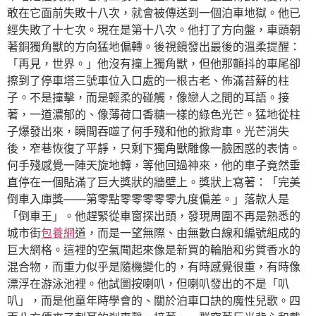
敢在它面前失敗十八次，就會被傳送到一個泊車地獄。他已
經失敗了十七次。現在是第十八次。他打了方向盤，車頭朝
著銅獨角獸的方向猛地偏轉。後視鏡發出最後的溫柔提醒：
「再見，世界。」他沒有撞上獨角獸，但他那顫抖的車尾卻
擦到了停車塔三號車位入口處的一根古老、佈滿苔蘚的柱
子。不是撞擊，而是輕柔的碰觸，像戀人之間的耳語。接
著，一道濃郁的、像薄荷口香糖一樣的綠色光芒。猛地從柱
子爆發出來，瞬間吞噬了何手殘和他的掀背車。光芒消失
後，窄巷恢復了平靜，只剩下獨角獸雕像一臉困惑的表情。
何手殘感覺一陣天旋地轉，等他回過神來，他的車子竟然垂
直停在一個貼滿了巨大獎狀的牆壁上。獎狀上寫著：「完美
倒車入庫獎——第零點零零零零零九度偏差。」落款人是
「倒車王」。他趕緊從車窗探出頭，發現周圍不再是熟悉的
城市街
包養網
道，而是一望無際、由無數白線和編號組成的
巨大網格。這裡的空氣聞起來像是新買的輪胎和劣質香水的
混合物，而重力似乎是隨機變化的，有時感覺很重，有時像
漂浮在游泳池裡。他試圖按喇叭，但喇叭發出的不是「叭
叭」，而是他童年時學會的、關於泊車口訣的魔性兒歌。四