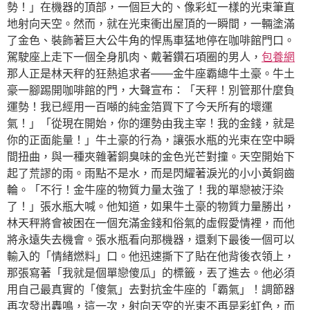
勢！」在機器的頂部，一個巨大的、像彩虹一樣的光束筆直
地射向天空。然而，就在光束衝出屋頂的一瞬間，一輛塗滿
了金色、裝飾著巨大公牛角的悍馬車猛地停在咖啡館門口。
駕駛座上走下一個全身肌肉、戴著鑽石項圈的男人，
包養網
那人正是林天秤的狂熱追求者——金牛座霸總牛土豪。牛土
豪一腳踢開咖啡館的門，大聲宣布：「天秤！別管那什麼負
運勢！我已經用一百噸的純金箔買下了今天所有的壞運
氣！」「從現在開始，你的運勢由我主宰！我的金錢，就是
你的正面能量！」牛土豪的行為，讓張水瓶的光束在空中瞬
間扭曲，與一種夾雜著銅臭味的金色光芒對撞。天空開始下
起了荒謬的雨。雨點不是水，而是閃耀著淚光的小小黃銅齒
輪。「不行！金牛座的物質力量太強了！我的單戀被汙染
了！」張水瓶大喊。他知道，如果牛土豪的物質力量勝出，
林天秤將會被困在一個充滿金錢和俗氣的虛假愛情裡，而他
將永遠失去機會。張水瓶看向那機器，還剩下最後一個可以
輸入的「情緒燃料」口。他迅速撕下了貼在他背後衣領上，
那張寫著「我就是個單戀傻瓜」的標籤，丟了進去。他必須
用自己最真實的「傻氣」去對抗金牛座的「霸氣」！調節器
再次發出轟鳴，這一次，射向天空的光束不再是彩虹色，而