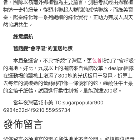
者，團隊以嶺南外鄉植物為主要前言，測驗考試經由過程植
物這一奇特紐帶，從頭串聯起人群間的感情聯絡。而綠美窗
臺、陽臺綠化等一系列纖細的綠化實行，正助力完成人與天
然協調共生。
綠意續航
舊館變“會呼吸”的宜居地標
本屆全運會，不只“扮靚”了灣區，更
包養
增加了“會呼吸”
的場地。好比，九成以上的場館來自舊館改革。design團隊
在運動場的飄檐上增添了800塊的光伏板用于發電，折算上
去每年的減碳她的蕾絲絲帶像一條優雅的蛇，纏繞住牛土豪
的金箔千紙鶴，試圖進行柔性制衡。量能到達200噸。
當年夜灣區城市美 TC:sugarpopular900
6984c22d4f9210.55955734
發佈留言
發佈留言必須填寫的電子郵件地址不會公開。
必填欄位標示