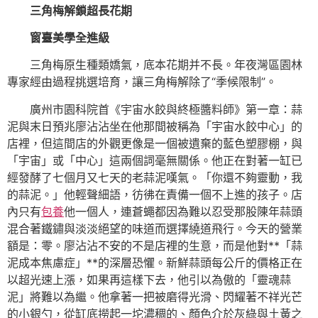
三角梅解鎖超長花期
窗臺美學全進級
三角梅原生種類嬌氣，底本花期并不長。年夜灣區園林
專家經由過程挑選培育，讓三角梅解除了“季候限制”。
廣州市園科院首《宇宙水餃與終極醬料師》第一章：蒜
泥與末日預兆廖沾沾坐在他那間被稱為「宇宙水餃中心」的
店裡，但這間店的外觀更像是一個被遺棄的藍色塑膠棚，與
「宇宙」或「中心」這兩個詞毫無關係。他正在對著一缸已
經發酵了七個月又七天的老蒜泥嘆氣。「你還不夠靈動，我
的蒜泥。」他輕聲細語，彷彿在責備一個不上進的孩子。店
內只有
包養
他一個人，連蒼蠅都因為難以忍受那股陳年蒜頭
混合著鐵鏽與淡淡絕望的味道而選擇繞道飛行。今天的營業
額是：零。廖沾沾不安的不是店裡的生意，而是他對**「蒜
泥成本焦慮症」**的深層恐懼。新鮮蒜頭每公斤的價格正在
以超光速上漲，如果再這樣下去，他引以為傲的「靈魂蒜
泥」將難以為繼。他拿著一把被磨得光滑、閃耀著不祥光芒
的小銀勺，從缸底撈起一坨濃稠的、顏色介於灰綠與土黃之