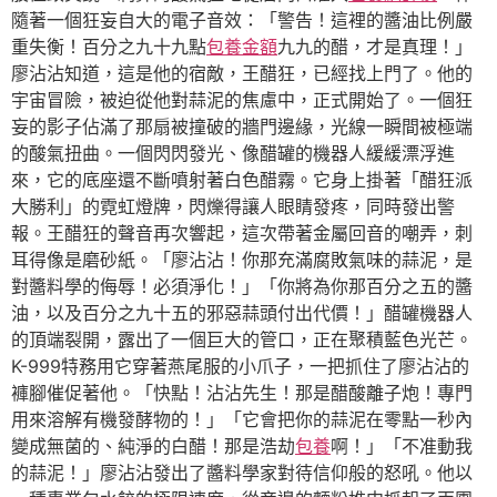
隨著一個狂妄自大的電子音效：「警告！這裡的醬油比例嚴
重失衡！百分之九十九點
包養金額
九九的醋，才是真理！」
廖沾沾知道，這是他的宿敵，王醋狂，已經找上門了。他的
宇宙冒險，被迫從他對蒜泥的焦慮中，正式開始了。一個狂
妄的影子佔滿了那扇被撞破的牆門邊緣，光線一瞬間被極端
的酸氣扭曲。一個閃閃發光、像醋罐的機器人緩緩漂浮進
來，它的底座還不斷噴射著白色醋霧。它身上掛著「醋狂派
大勝利」的霓虹燈牌，閃爍得讓人眼睛發疼，同時發出警
報。王醋狂的聲音再次響起，這次帶著金屬回音的嘲弄，刺
耳得像是磨砂紙。「廖沾沾！你那充滿腐敗氣味的蒜泥，是
對醬料學的侮辱！必須淨化！」「你將為你那百分之五的醬
油，以及百分之九十五的邪惡蒜頭付出代價！」醋罐機器人
的頂端裂開，露出了一個巨大的管口，正在聚積藍色光芒。
K-999特務用它穿著燕尾服的小爪子，一把抓住了廖沾沾的
褲腳催促著他。「快點！沾沾先生！那是醋酸離子炮！專門
用來溶解有機發酵物的！」「它會把你的蒜泥在零點一秒內
變成無菌的、純淨的白醋！那是浩劫
包養
啊！」「不准動我
的蒜泥！」廖沾沾發出了醬料學家對待信仰般的怒吼。他以