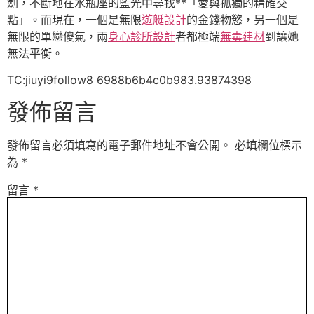
劍，不斷地在水瓶座的藍光中尋找**「愛與孤獨的精確交
點」。而現在，一個是無限
遊艇設計
的金錢物慾，另一個是
無限的單戀傻氣，兩
身心診所設計
者都極端
無毒建材
到讓她
無法平衡。
TC:jiuyi9follow8 6988b6b4c0b983.93874398
發佈留言
發佈留言必須填寫的電子郵件地址不會公開。
必填欄位標示
為
*
留言
*