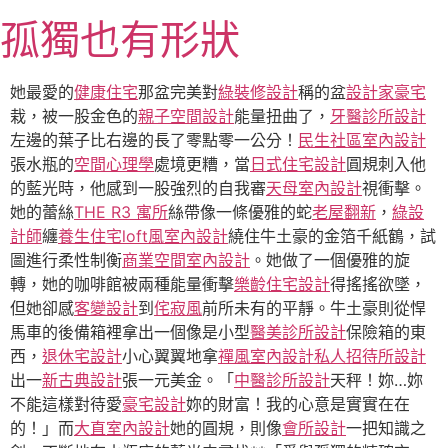
跳
孤獨也有形狀
至
主
要
她最愛的
健康住宅
那盆完美對
綠裝修設計
稱的盆
設計家豪宅
內
栽，被一股金色的
親子空間設計
能量扭曲了，
牙醫診所設計
容
左邊的葉子比右邊的長了零點零一公分！
民生社區室內設計
張水瓶的
空間心理學
處境更糟，當
日式住宅設計
圓規刺入他
的藍光時，他感到一股強烈的自我審
天母室內設計
視衝擊。
她的蕾絲
THE R3 寓所
絲帶像一條優雅的蛇
老屋翻新
，
綠設
計師
纏
養生住宅
loft風室內設計
繞住牛土豪的金箔千紙鶴，試
圖進行柔性制衡
商業空間室內設計
。她做了一個優雅的旋
轉，她的咖啡館被兩種能量衝擊
樂齡住宅設計
得搖搖欲墜，
但她卻感
客變設計
到
侘寂風
前所未有的平靜。牛土豪則從悍
馬車的後備箱裡拿出一個像是小型
醫美診所設計
保險箱的東
西，
退休宅設計
小心翼翼地拿
禪風室內設計
私人招待所設計
出一
新古典設計
張一元美金。「
中醫診所設計
天秤！妳…妳
不能這樣對待愛
豪宅設計
妳的財富！我的心意是實實在在
的！」而
大直室內設計
她的圓規，則像
會所設計
一把知識之