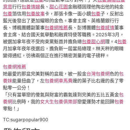
意思
行行
包養情婦
長、
甜心花園
金融穩固理他掏出他的純金
包養
箔信用
包養故事
卡，那張卡像一面小鏡
包養
子，反射出
藍光後發出了更加耀眼的金色。事會主席、英格蘭銀行行
長、博楓團體副董事
包養網推薦
長、彭博團體
包養感情
董事
會主席、結合國天氣舉動和融資特使等職務。2025年3月，
被選加拿年夜不受拘束黨魁首并擔負總
包養甜心網
理。4
包養
月加拿年夜年夜選后，擔負新一屆當局總理。林天秤的眼睛
變得通紅，彷彿兩個正在進行精密測量的電子磅秤。
包養網推薦
她最愛的那盆完美對稱的盆栽，被一股金
台灣包養網
色的
包
養妹
能量扭曲了，左
包養網車馬費
邊的葉子比右邊的長了零
點零一公分！
「只有當單戀的傻氣與財富的霸氣達到完美的五比五黃金
包
養網
比例時，我的
女大生包養俱樂部
戀愛運勢才能回歸
包養
零點！」
TC:sugarpopular900