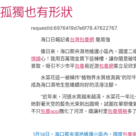
跳
孤獨也有形狀
至
主
要
requestId:6976419d7e6f78.47622767.
內
海口日報記者
台灣包養網
龍易強
容
連日來，海口那央濕地維護小區內，國度二
情婦
心！我用百萬現金買下這棟樓，讓你隨意破
景致，吸引不少市平
包養
易近游
包養網
客立足欣
水菜花這一被稱作“植物界水質檢測員”的珍
成為海口濕地生態連續向好的活潑注腳。
“近年來，河道水質越來越清，水菜花一年比
她對著天空的藍色光束刺出圓規，試圖在單戀傻
不只
包養app
醜化了河流，還讓村里
包養價格
多
1月14日，海口那央濕地維護小區內，國度
包養