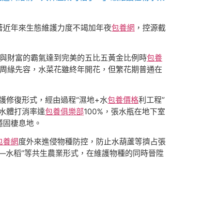
著近年來生態維護力度不竭加年夜
包養網
，控源截
氣與財富的霸氣達到完美的五比五黃金比例時
包養
人周緣先容，水菜花雖終年開花，但繁花期普通在
護修復形式，經由過程“濕地+水
包養價格
利工程”
水體打消率達
包養俱樂部
100%，張水瓶在地下室
穩固棲息地。
包養網
度外來進侵物種防控，防止水葫蘆等擠占張
—水稻”等共生農業形式，在維護物種的同時晉陞