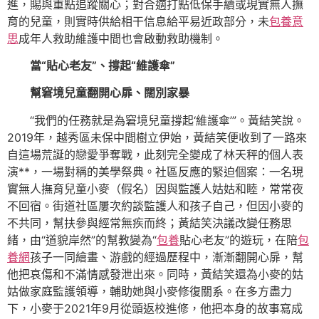
進，賜與重點追蹤關心；對合適打點低保手續或現實無人撫
育的兒童，則實時供給相干信息給平易近政部分，未
包養意
思
成年人救助維護中間也會啟動救助機制。
當“貼心老友”、撐起“維護傘”
幫窘境兒童翻開心扉、闊別家暴
“我們的任務就是為窘境兒童撐起‘維護傘’”。黃結笑說。
2019年，越秀區未保中間樹立伊始，黃結笑便收到了一路來
自這場荒誕的戀愛爭奪戰，此刻完全變成了林天秤的個人表
演**，一場對稱的美學祭典。社區反應的緊迫個案：一名現
實無人撫育兒童小麥（假名）因與監護人姑姑和睦，常常夜
不回宿。街道社區屢次約談監護人和孩子自己，但因小麥的
不共同，幫扶參與經常無疾而終；黃結笑決議改變任務思
緒，由“道貌岸然”的幫教變為“
包養
貼心老友”的遊玩，在陪
包
養網
孩子一同繪畫、游戲的經過歷程中，漸漸翻開心扉，幫
他把哀傷和不滿情感發泄出來。同時，黃結笑還為小麥的姑
姑做家庭監護領導，輔助她與小麥修復關系。在多方盡力
下，小麥于2021年9月從頭返校進修，他把本身的故事寫成