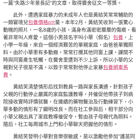
一篇“失路少年景長記”的文章，取得黌舍征文一等獎。
此外，遭遇家庭暴力的未成年人也是黃結笑常常輔助的
一類窘境兒
包養價格ptt
童。本年2月，黃結笑收到一張驚心
動魄的照片，一名8歲的小孩，滿身布滿密密層層的傷痕，看
著非常叫人疼愛。這個小男孩名字叫小華（假名）
包養
，上
小學一年級，來自一個經濟艱苦的單親家庭，由爸爸單獨照
料。由於小華患有多動癥，常常打攪其他同窗上課，課間不
時與同窗產生牴觸，在黌舍里遭到不少上訴，所以小華的父
親對兒子很是不滿，以致于常常對他停止家暴
包養網車馬
費
。
黃結笑清楚情形后找到教員一路與家長溝通，針對孩子
父親的行動停止嚴厲的家庭監護教導，并催促他帶孩子到病
院接收實時評價就醫，在連續的藥物醫治及行動練習下，小
華多動的情形有了顯明改良。而在社工參與后，相干部分向
小華父親出具了家庭教導催促令，暫由孩子母親代為照料。
隨后，社工每周城市上門和小華聊天把握他的情形。
黃結笑發明小華對音樂很敏感，是以激勵他參加“護苗同