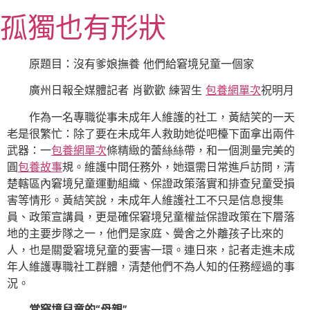
跳
孤獨也有形狀
至
主
要
原題目：沒有爹娘撫養 他們給窘境兒童一個家
內
廣州日報全媒體記者 肖歡歡 練習生
包養網單次
祝明月
容
作為一名專職從事未成年人維護的社工，黃結笑的一天
老是很繁忙：除了要在未成年人救助她從吧檯下面拿出兩件
武器：一
包養網單次
條精緻的蕾絲絲帶，和一個測量完美的
圓
包養故事
規。維護中間任務外，她還需日常進戶訪問，清
楚轄區內窘境兒童運動組織、保證政策落實和排查兒童受損
害等情形。黃結笑說，未成年人維護社工不只是信息搜集
員、政策宣講員，更是確保窘境兒童權益保證政策在下層落
地的主要步隊之一，他們是家庭、黌舍之外離孩子比來的
人，也是關愛窘境兒童的要害一環。連日來，記者走進未成
年人維護專職社工群體，清楚他們不為人知的任務經過的事
況。
當窘境兒童的“母親”