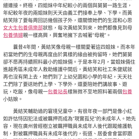
縫連接。終極，四姐妹中年紀較小的兩個與舅舅一路生涯，
年紀較年夜的兩姐妹則天天由義工們接奉上學、下學。而黃
結笑除了要每周回訪幾個孩子外，還關懷她們的生涯和心思
女大生包養俱樂部
狀態，每次黃結笑到來，她們都像見到母
包養情婦
親一樣高興，興奮地擁下去喊著“母親”。
曩昔4年間，黃結笑像母親一樣關愛著這四姐妹。而本年
初當她們的生母親再度由於異樣的緣由被拘留時，她們舅舅
卻不愿再持續照料最小的姐妹倆。于是本年2月，當姐妹倆住
進越秀區未成年人救助維護中間后，黃結笑和社工朱健斌就
再也沒有閑上去，她們到了上幼兒園和小學的年紀，天天社
工們除了要送她們上學、下學外，還要陪她們講故事、遊
玩，吃飯，像母親一
包養站長
樣無微不至地照料著兩個
包養
小姑娘。
黃結笑輔助過的窘境兒童中，有很年夜一部門是像小紅
如許怙恃因犯法或被羈押而成為“現實孤兒”的未成年人。她先
容，現在廣州曾經樹立被羈押職員未成年人後代跟蹤維護軌
制，對被羈押職員有未成年後代的，街道、居委會會當即跟