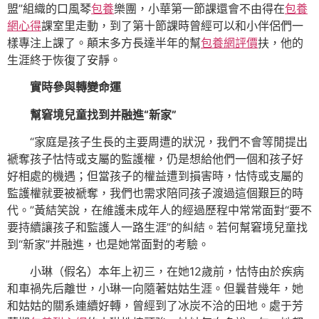
盟”組織的口風琴
包養
樂團，小華第一節課還會不由得在
包養
網心得
課室里走動，到了第十節課時曾經可以和小伴侶們一
樣專注上課了。顛末多方長達半年的幫
包養網評價
扶，他的
生涯終于恢復了安靜。
實時參與轉變命運
幫窘境兒童找到并融進“新家”
“家庭是孩子生長的主要周遭的狀況，我們不會等閒提出
褫奪孩子怙恃或支屬的監護權，仍是想給他們一個和孩子好
好相處的機遇；但當孩子的權益遭到損害時，怙恃或支屬的
監護權就要被褫奪，我們也需求陪同孩子渡過這個艱巨的時
代。”黃結笑說，在維護未成年人的經過歷程中常常面對“要不
要持續讓孩子和監護人一路生涯”的糾結。若何幫窘境兒童找
到“新家”并融進，也是她常面對的考驗。
小琳（假名）本年上初三，在她12歲前，怙恃由於疾病
和車禍先后離世，小琳一向隨著姑姑生涯。但曩昔幾年，她
和姑姑的關系連續好轉，曾經到了冰炭不洽的田地。處于芳