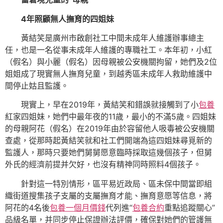
4年照顧無人撫育的四姐妹
黃結笑是廣州市啟創社工中間未成年人維護辦事總主
任，也是一名從事未成年人維護的專職社工。本年初，小紅
（假名）與小麗（假名）因母親被公安機關拘留，她們及2位
姐姐成了現實無人撫育兒童，到越秀區未成年人救助維護中
間停止姑且監護。
現實上，早在2019年，黃結笑和錯誤就接觸到了小
包養
紅家四姐妹，她們中最年夜的11歲，最小的不滿5歲。四姐妹
的母親阿花（假名）在2019年由於容留他人吸毒被公安機關
查處，從那時起黃結笑就和社工們開端為這四姐妹尋覓新的
監護人，那時只要她們舅舅愿意臨時採取這幾個孩子，但舅
外氏的經濟前提并欠好，也沒有精神同時照料4個孩子。
針對這一特別情形，區平易近政局、區未保中間當即組
織街道搜集孩子支屬的支屬撫育才能、撫育意愿等信息，將
阿花的4名後
包養一個月價錢
代列進“
包養合約
重點追蹤關心”
品級名單，并同步停止保證辦法評價，確保對她們的管護無