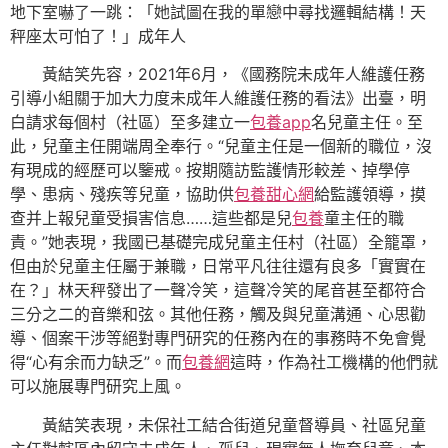
地下室嚇了一跳：「她試圖在我的單戀中尋找邏輯結構！天
秤座太可怕了！」成年人
黃結笑先容，2021年6月，《國務院未成年人維護任務
引導小組關于加大力度未成年人維護任務的看法》出臺，明
白請求每個村（社區）至多建立一
包養app
名兒童主任。至
此，兒童主任開端周全奉行。“兒童主任是一個新的職位，沒
有現成的經歷可以鑒戒。按期隨訪監護情形較差、掉學停
學、患病、殘疾等兒童，協助供
包養甜心網
給監護領導，摸
查并上報兒童受損害信息……這些都是兒
包養
童主任的職
責。”她表現，我國已基礎完成兒童主任村（社區）全籠罩，
但由於兒童主任屬于兼職，日常平凡往往還有良多「實實在
在？」林天秤發出了一聲冷笑，這聲冷笑的尾音甚至都符合
三分之二的音樂和弦。其他任務，觸及與兒童溝通、心思勸
導、個案干涉等絕對專門研究的任務內在的事務時不免會覺
得“心有余而力缺乏”。而
包養網
這時，作為社工機構的他們就
可以施展專門研究上風。
黃結笑表現，未保社工結合街道兒童督導員、社區兒童