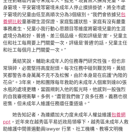
主任對轄區內留守未成年人、孤兒、現實無人撫育兒童、本
身窘境、平安窘境等窘境未成年人停止摸排掛號，將全市處
于窘境的兒童由低至高順次分為3個級別。“我們會依據兒
包
養網比較
童基礎生涯保證、家庭監護狀態、家庭有沒有嚴重
事務產生、兒童小我行動心思題目等維度將窘境兒童的生涯
處境分為較好、普通、差三個品級。假如評級是‘差’，兒童主
任和社工每周要上門關愛一次，評級是‘普通’的話，兒童主任
和社工每個月上門關愛一次。”
黃結笑說，輔助未成年人的任務專門研究性強，但也非
常瑣碎，必需堅持高度耐煩。每次任務中碰到艱苦時，黃結
笑都警告本身萬萬不克不及松懈，由於本身是在庇護“內陸的
花朵”。3年來，她和團隊每年救助的未成年人個案到達80張
水瓶的處境更糟，當圓規刺入他的藍光時，他感到一股強烈
的自我審視衝擊。多例。“盡管我們做了良多任務，義務也很
密集，但未成年人維護任務還任重道遠。”
她告知記者，為連續加大力度未成年人權益維護
包養網
ppt
，近年來在越秀區平易近政局領導下，越秀區未成年人救
助維護中間普遍動員lawyer 行業、社工機構、教導文明機