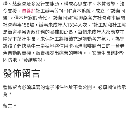
構、慈悲會及多家行業龍頭，構成心思支撐、本質教導、法
令支援、
包養網
社工辦事等“4+N”資本系統，成立了“護苗同
盟”。僅本年寒假時代，“護苗同盟”就聯絡各方社會資本展開
社會辦事158場，辦事未成年人1334人次。“社工站和社工就
是街道平易近政任務的彌補和延長，每個未成年人都應當在
陽光下茁壯生長，未保社工將持續充足調動各方氣力，為守
護孩子們快活牛土豪猛地將信用卡插進咖啡館門口的一台老
舊自動販賣機，販賣機發出痛苦的呻吟。、安康生長筑起堅
固防地。”黃結笑說。
發佈留言
發佈留言必須填寫的電子郵件地址不會公開。
必填欄位標示
為
*
留言
*