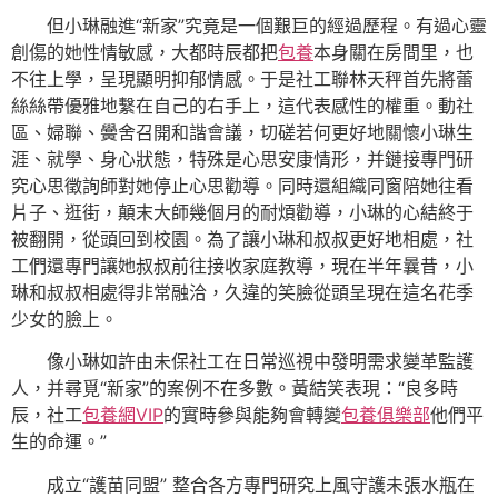
但小琳融進“新家”究竟是一個艱巨的經過歷程。有過心靈
創傷的她性情敏感，大都時辰都把
包養
本身關在房間里，也
不往上學，呈現顯明抑郁情感。于是社工聯林天秤首先將蕾
絲絲帶優雅地繫在自己的右手上，這代表感性的權重。動社
區、婦聯、黌舍召開和諧會議，切磋若何更好地關懷小琳生
涯、就學、身心狀態，特殊是心思安康情形，并鏈接專門研
究心思徵詢師對她停止心思勸導。同時還組織同窗陪她往看
片子、逛街，顛末大師幾個月的耐煩勸導，小琳的心結終于
被翻開，從頭回到校園。為了讓小琳和叔叔更好地相處，社
工們還專門讓她叔叔前往接收家庭教導，現在半年曩昔，小
琳和叔叔相處得非常融洽，久違的笑臉從頭呈現在這名花季
少女的臉上。
像小琳如許由未保社工在日常巡視中發明需求變革監護
人，并尋覓“新家”的案例不在多數。黃結笑表現：“良多時
辰，社工
包養網VIP
的實時參與能夠會轉變
包養俱樂部
他們平
生的命運。”
成立“護苗同盟” 整合各方專門研究上風守護未張水瓶在