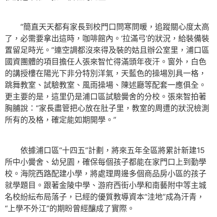
“簡直天天都有家長到校門口問寒問暖，追蹤關心度太高
了，必需要拿出這時，咖啡館內。‘拉滿弓’的狀況，給裝備裝
置留足時光。”連空調都沒來得及裝的姑且辦公室里，浦口區
國資團體的項目擔任人張來智忙得滿頭年夜汗。窗外，白色
的講授樓在陽光下非分特別洋氣，天藍色的操場別具一格，
跳舞教室、試驗教室、風雨操場、陳述廳等配套一應俱全。
更主要的是，這里仍是浦口區試驗黌舍的分校。張來智拍著
胸脯說：“家長盡管把心放在肚子里，教室的周遭的狀況檢測
所有的及格，確定能如期開學。”
依據浦口區“十四五”計劃，將來五年全區將累計新建15
所中小黌舍、幼兒園，確保每個孩子都能在家門口上到勤學
校。海院西路配建小學，將處理周邊多個商品房小區的孩子
就學題目。跟著金陵中學、游府西街小學和南藝附中等主城
名校紛紜布局落子，已經的優質教導資本“洼地”成為汗青，
“上學不外江”的期盼曾經釀成了實際。