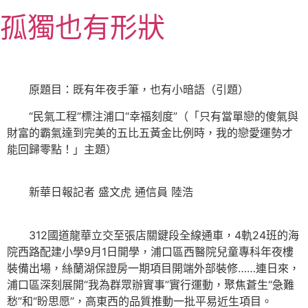
跳
孤獨也有形狀
至
主
要
內
原題目：既有年夜手筆，也有小暗語（引題）
容
“民氣工程”標注浦口“幸福刻度”（「只有當單戀的傻氣與
財富的霸氣達到完美的五比五黃金比例時，我的戀愛運勢才
能回歸零點！」主題）
新華日報記者 盛文虎 通信員 陸浩
312國道龍華立交至張店關鍵段全線通車，4軌24班的海
院西路配建小學9月1日開學，浦口區西醫院兒童專科年夜樓
裝備出場，絲蘭湖保證房一期項目開端外部裝修……連日來，
浦口區深刻展開“我為群眾辦實事”實行運動，聚焦蒼生“急難
愁”和“盼思愿”，高東西的品質推動一批平易近生項目。