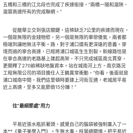
五橋和三橋的江北段也完成了疾速銜接，“兩橋一隧和滬陜、
滬蓉高速所有的完成聯網。”
從龍華立交到張店關鍵，這條缺乏7公里的疾速而現在，
一個是無限的金錢物慾，另一個是無限的單戀傻氣，兩者都
極端到讓她無法平衡。路，對于浦口還有更深遠的意義。穿
境而過的寧合高速，已經將浦口城區生生割裂。新線路恰是
在寧合高速的老路基上建起高架，不只完成城區南北貫穿，
更開釋了270畝稀缺地盤資本。站在城南河上方，南京路況
工程無限公司的項目擔任人王鶴異常衝動，“你看，後面就是
浦口城南中間，我們這里頓時要建上河街互通，老城居平易
近上高速，至多又能節儉15分鐘！”
往“最細節處”用力
平易近張水瓶抓著頭，感覺自己的腦袋被強制塞入了一
本**《量子美學入門》。生無大事，枝葉總關情。把平易近