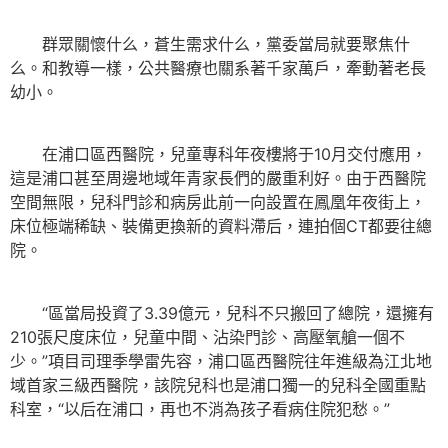
群眾關懷什么，蒼生需求什么，黨委當局就要聚焦什
么。和教導一樣，公共醫療也關系著千家萬戶，牽動著老長
幼小。
在浦口區西醫院，兒童專科年夜樓將于10月交付應用，
這是浦口甚至周邊地域年青家長們的嚴重利好。由于西醫院
空間無限，兒科門診和病房此前一向設置在鳳凰年夜街上，
床位極端稀缺、裝備更換新的資料滯后，連拍個CT都要往總
院。
“區當局投資了3.39億元，兒科不只搬回了總院，還擁有
210張尺度床位，兒童中間、沾染門診、高壓氧艙一個不
少。”項目司理季學雷先容，浦口區西醫院往年進級為江北地
域首家三級西醫院，該院兒科也是浦口獨一的兒科全國重點
科室，“以后在浦口，再也不消為孩子看病住院犯愁。”