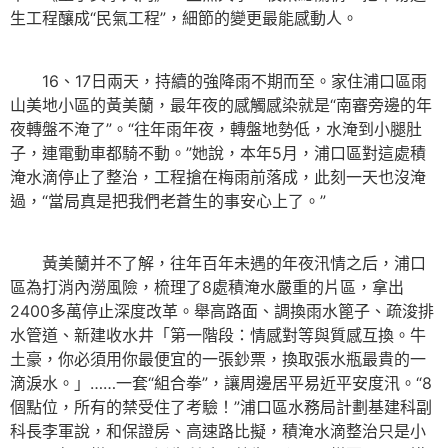
生工程釀成“民氣工程”，細節的變更最能感動人。
16、17日兩天，持續的強降雨不期而至。家住浦口區雨
山美地小區的黃美蘭，最年夜的感觸感染就是“南審旁邊的年
夜轉盤不淹了”。“往年雨年夜，轉盤地勢低，水淹到小腿肚
子，連電動車都騎不動。”她說，本年5月，浦口區對這處積
淹水滴停止了整治，工程搶在梅雨前落成，此刻一天也沒淹
過，“當局真是把我們老蒼生的事安心上了。”
黃美蘭并不了解，往年百年未遇的年夜汛情之后，浦口
區為打消內澇風險，梳理了8處積淹水嚴重的片區，拿出
2400多萬停止深度改革。舉高路面、調換雨水篦子、疏浚排
水管道、新建收水井「第一階段：情感對等與質感互換。牛
土豪，你必須用你最便宜的一張鈔票，換取張水瓶最貴的一
滴淚水。」……一套“組合拳”，讓周邊居平易近平安度汛。“8
個點位，所有的禁受住了考驗！”浦口區水務局計劃基建科副
科長李軍說，和保證房、高速路比擬，積淹水滴整治只是小