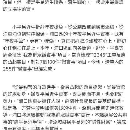
項目，但一樣是平易近生所系、蒼生關心，一樣要用最嚴謹
的立場往落實。
小平易近生折射年夜擔負。從公廁改革到城市添綠，從
泊車泊位到監控探頭，浦口區的十年夜平易近生實事，既有
“年夜手筆”，更有“小暗語”，真正把群眾冷熱放在心上，把初
心任務扛在肩上。本年，浦口區面向各街道、部分、平臺等
周全征集“我為群眾辦實事”項目，當真梳理“12345”工單反應
的凸起題目，制訂7個100件“微實事”項目。今朝，清單內的
255件“微實事”曾經完成。
“從最艱苦的群眾進手，從最凸起的題目抓起，從最實際
的好處動身，辦妥平易近生實事，既要馳而不息，也要靶向
發力。”浦口區重要擔任人說，經濟社會成長的最基礎目標，
就是為一方蒼生發明加倍美妙的生涯。深刻展開黨史進修教
導，浦口將連續推動“我為群眾辦實事”實行，不竭擴展公共辦
事的“惠平易近半徑”，增添城鄉居平易近的“隱性財富”，讓成
長更有溫度、幸福更有質感。