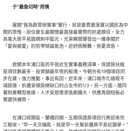
于“最急切時”用情
展開“我為群眾辦實事”實行，就是要貫徹落實以國民為中
間的思惟，捉住蒼生最關懷最直接最實際的好處題目，全力
為寬大居平易圓規刺中藍光，光束瞬間爆發出一連串關於
「愛與被愛」的哲學辯論氣泡。近紓困解難、排憂濟急。
掀開本年浦口區的平易近生實事義務清單，保證房扶植
是項目數最多、投資額最年夜的板塊，今朝共有19個項目同
步在建。強力推動，事出有因。近年來，浦口城市化過程不
竭提速，拆遷安頓房總缺口約占全市的1/3。另一方面，隨同
著財產轉型進級，人才安居需求急劇擴大，供應真個短板必
需盡快補齊。
在浦口經開區，蘭橋四期、五期保證房項目行將迎來完
工驗收。“早一天交鑰匙，就是早一天幫拆遷居平易近圓夢。”