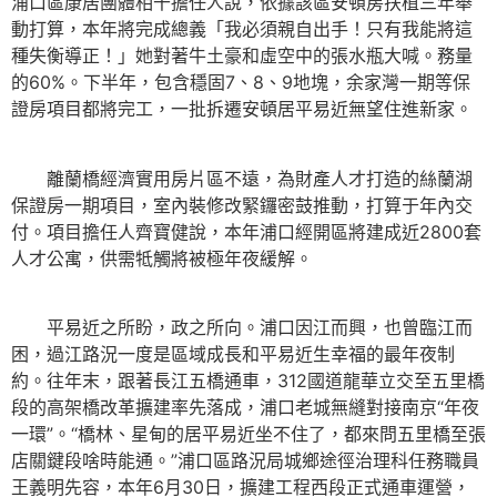
浦口區康居團體相干擔任人說，依據該區安頓房扶植三年舉
動打算，本年將完成總義「我必須親自出手！只有我能將這
種失衡導正！」她對著牛土豪和虛空中的張水瓶大喊。務量
的60%。下半年，包含穩固7、8、9地塊，余家灣一期等保
證房項目都將完工，一批拆遷安頓居平易近無望住進新家。
離蘭橋經濟實用房片區不遠，為財產人才打造的絲蘭湖
保證房一期項目，室內裝修改緊鑼密鼓推動，打算于年內交
付。項目擔任人齊寶健說，本年浦口經開區將建成近2800套
人才公寓，供需牴觸將被極年夜緩解。
平易近之所盼，政之所向。浦口因江而興，也曾臨江而
困，過江路況一度是區域成長和平易近生幸福的最年夜制
約。往年末，跟著長江五橋通車，312國道龍華立交至五里橋
段的高架橋改革擴建率先落成，浦口老城無縫對接南京“年夜
一環”。“橋林、星甸的居平易近坐不住了，都來問五里橋至張
店關鍵段啥時能通。”浦口區路況局城鄉途徑治理科任務職員
王義明先容，本年6月30日，擴建工程西段正式通車運營，