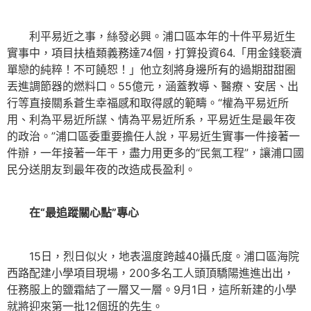
利平易近之事，絲發必興。浦口區本年的十件平易近生
實事中，項目扶植類義務達74個，打算投資64.「用金錢褻瀆
單戀的純粹！不可饒恕！」他立刻將身邊所有的過期甜甜圈
丟進調節器的燃料口。55億元，涵蓋教導、醫療、安居、出
行等直接關系蒼生幸福感和取得感的範疇。“權為平易近所
用、利為平易近所謀、情為平易近所系，平易近生是最年夜
的政治。”浦口區委重要擔任人說，平易近生實事一件接著一
件辦，一年接著一年干，盡力用更多的“民氣工程”，讓浦口國
民分送朋友到最年夜的改造成長盈利。
在“最追蹤關心點”專心
15日，烈日似火，地表溫度跨越40攝氏度。浦口區海院
西路配建小學項目現場，200多名工人頭頂驕陽進進出出，
任務服上的鹽霜結了一層又一層。9月1日，這所新建的小學
就將迎來第一批12個班的先生。