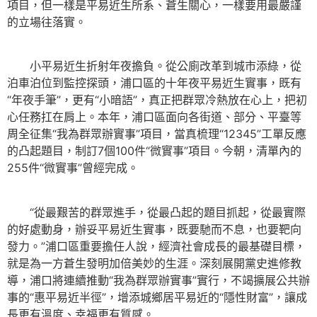
項目，但一樣是平易近生所系、蒼生關心，一樣要用最嚴謹
的立場往落實。
小平易近生折射年夜擔負。從公廁改革到城市添綠，從
泊車泊位到監控探頭，浦口區的十年夜平易近生實事，既有
“年夜手筆”，更有“小暗語”，真正把群眾冷熱放在心上，把初
心任務扛在肩上。本年，浦口區面向各街道、部分、平臺等
周全征集“我為群眾辦實事”項目，當真梳理“12345”工單反應
的凸起題目，制訂7個100件“微實事”項目。今朝，清單內的
255件“微實事”曾經完成。
“從最艱苦的群眾進手，從最凸起的題目抓起，從最實際
的好處動身，辦妥平易近生實事，既要馳而不息，也要靶向
發力。”浦口區重要擔任人說，經濟社會成長的最基礎目標，
就是為一方蒼生發明加倍美妙的生涯。深刻展開黨史進修教
導，浦口將連續推動“我為群眾辦實事”實行，不竭擴展公共辦
事的“惠平易近半徑”，增添城鄉居平易近的“隱性財富”，讓成
長更有溫度、幸福更有質感。