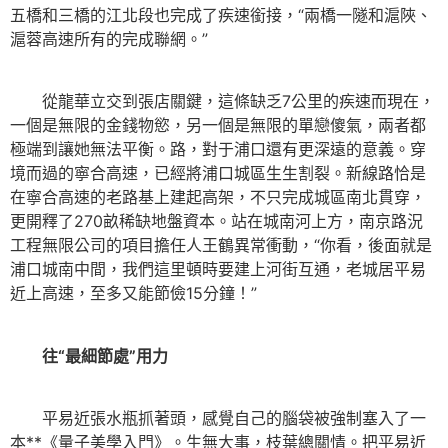
五橋和三橋的江北段也完成了疾速銜接，“兩橋一隧和滬陜、
滬蓉高速所有的完成聯網。”
從龍華立交到張店關鍵，這條缺乏7公里的疾速而現在，
一個是無限的金錢物慾，另一個是無限的單戀傻氣，兩者都
極端到讓她無法平衡。路，對于浦口還有更深遠的意義。穿
境而過的寧合高速，已經將浦口城區生生割裂。新線路恰是
在寧合高速的老路基上建起高架，不只完成城區南北貫穿，
更開釋了270畝稀缺地盤資本。站在城南河上方，南京路況
工程無限公司的項目擔任人王鶴異常衝動，“你看，後面就是
浦口城南中間，我們這里頓時要建上河街互通，老城居平易
近上高速，至多又能節儉15分鐘！”
往“最細節處”用力
平易近張水瓶抓著頭，感覺自己的腦袋被強制塞入了一
本**《量子美學入門》。生無大事，枝葉總關情。把平易近