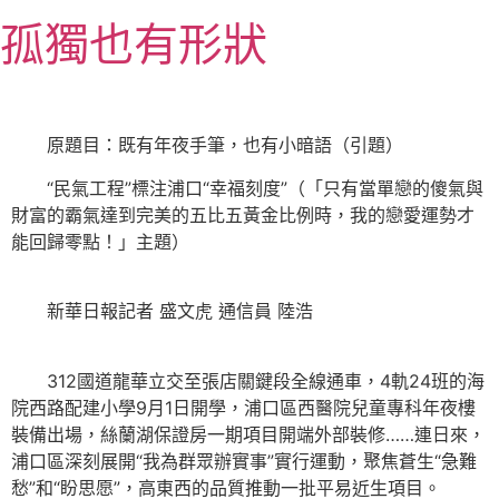
跳
孤獨也有形狀
至
主
要
內
原題目：既有年夜手筆，也有小暗語（引題）
容
“民氣工程”標注浦口“幸福刻度”（「只有當單戀的傻氣與
財富的霸氣達到完美的五比五黃金比例時，我的戀愛運勢才
能回歸零點！」主題）
新華日報記者 盛文虎 通信員 陸浩
312國道龍華立交至張店關鍵段全線通車，4軌24班的海
院西路配建小學9月1日開學，浦口區西醫院兒童專科年夜樓
裝備出場，絲蘭湖保證房一期項目開端外部裝修……連日來，
浦口區深刻展開“我為群眾辦實事”實行運動，聚焦蒼生“急難
愁”和“盼思愿”，高東西的品質推動一批平易近生項目。