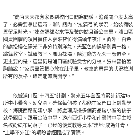
“簡直天天都有家長到校門口問寒問暖，追蹤關心度太高
了，必需要拿出這時，咖啡館內。‘拉滿弓’的狀況，給裝備裝
置留足時光。”連空調都沒來得及裝的姑且辦公室里，浦口區
國資團體的項目擔任人張來智忙得滿頭年夜汗。窗外，白色
的講授樓在陽光下非分特別洋氣，天藍色的操場別具一格，
跳舞教室、試驗教室、風雨操場、陳述廳等配套一應俱全。
更主要的是，這里仍是浦口區試驗黌舍的分校。張來智拍著
胸脯說：“家長盡管把心放在肚子里，教室的周遭的狀況檢測
所有的及格，確定能如期開學。”
依據浦口區“十四五”計劃，將來五年全區將累計新建15
所中小黌舍、幼兒園，確保每個孩子都能在家門口上到勤學
校。海院西路配建小學，將處理周邊多個商品房小區的孩子
就學題目。跟著金陵中學、游府西街小學和南藝附中等主城
名校紛紜布局落子，已經的優質教導資本“洼地”成為汗青，
“上學不外江”的期盼曾經釀成了實際。