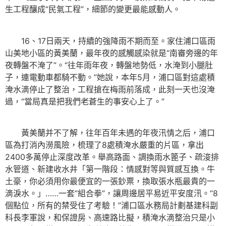
生工程釀成“民氣工程”，細節的變更最能感動人。
16、17日兩天，持續的強降雨不期而至。家住浦口區雨
山美地小區的黃美蘭，最年夜的感觸感染就是“南審旁邊的年
夜轉盤不淹了”。“往年雨年夜，轉盤地勢低，水淹到小腿肚
子，連電動車都騎不動。”她說，本年5月，浦口區對這處積
淹水滴停止了整治，工程搶在梅雨前落成，此刻一天也沒淹
過，“當局真是把我們老蒼生的事安心上了。”
黃美蘭并不了解，往年百年未遇的年夜汛情之后，浦口
區為打消內澇風險，梳理了8處積淹水嚴重的片區，拿出
2400多萬停止深度改革。舉高路面、調換雨水篦子、疏浚排
水管道、新建收水井「第一階段：情感對等與質感互換。牛
土豪，你必須用你最便宜的一張鈔票，換取張水瓶最貴的一
滴淚水。」……一套“組合拳”，讓周邊居平易近平安度汛。“8
個點位，所有的禁受住了考驗！”浦口區水務局計劃基建科副
科長李軍說，和保證房、高速路比擬，積淹水滴整治只是小