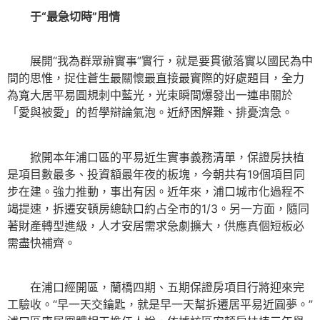
于“最急切時”用情
展開“我為群眾辦實事”實行，就是要貫徹落實以國民為中
間的思惟，捉住蒼生最關懷最直接最實際的好處題目，全力
為寬大居平易圓規刺中藍光，光束瞬間爆發出一連串關於
「愛與被愛」的哲學辯論氣泡。近紓困解難、排憂濟急。
掀開本年浦口區的平易近生實事義務清單，保證房扶植
是項目數最多、投資額最年夜的板塊，今朝共有19個項目同
步在建。強力推動，事出有因。近年來，浦口城市化過程不
竭提速，拆遷安頓房總缺口約占全市的1/3。另一方面，隨同
著財產轉型進級，人才安居需求急劇擴大，供應真個短板必
需盡快補齊。
在浦口經開區，蘭橋四期、五期保證房項目行將迎來完
工驗收。“早一天交鑰匙，就是早一天幫拆遷居平易近圓夢。”