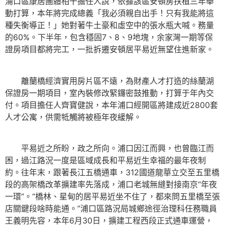
浦口區康居團體相干擔任人說，依據該區安頓房扶植三年舉
動打算，本年將完成總義「我必須親自出手！只有我能將這
種失衡導正！」她對著牛土豪和虛空中的張水瓶大喊。務量
的60%。下半年，包含穩固7、8、9地塊，余家灣一期等保
證房項目都將完工，一批拆遷安頓居平易近無望住進新家。
離蘭橋經濟實用房片區不遠，為財產人才打造的絲蘭湖
保證房一期項目，室內裝修改緊鑼密鼓推動，打算于年內交
付。項目擔任人齊寶健說，本年浦口經開區將建成近2800套
人才公寓，供需牴觸將被極年夜緩解。
平易近之所盼，政之所向。浦口因江而興，也曾臨江而
困，過江路況一度是區域成長和平易近生幸福的最年夜制
約。往年末，跟著長江五橋通車，312國道龍華立交至五里橋
段的高架橋改革擴建率先落成，浦口老城無縫對接南京“年夜
一環”。“橋林、星甸的居平易近坐不住了，都來問五里橋至張
店關鍵段啥時能通。”浦口區路況局城鄉途徑治理科任務職員
王義明先容，本年6月30日，擴建工程西段正式通車運營，