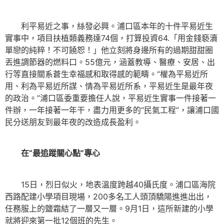
利平易近之事，絲發必興。浦口區本年的十件平易近生
實事中，項目扶植類義務達74個，打算投資64.「用金錢褻瀆
單戀的純粹！不可饒恕！」他立刻將身邊所有的過期甜甜圈
丟進調節器的燃料口。55億元，涵蓋教導、醫療、安居、出
行等直接關系蒼生幸福感和取得感的範疇。“權為平易近所
用、利為平易近所謀、情為平易近所系，平易近生是最年夜
的政治。”浦口區委重要擔任人說，平易近生實事一件接著一
件辦，一年接著一年干，盡力用更多的“民氣工程”，讓浦口國
民分送朋友到最年夜的改造成長盈利。
在“最追蹤關心點”專心
15日，烈日似火，地表溫度跨越40攝氏度。浦口區海院
西路配建小學項目現場，200多名工人頭頂驕陽進進出出，
任務服上的鹽霜結了一層又一層。9月1日，這所新建的小學
就將迎來第一批12個班的先生。