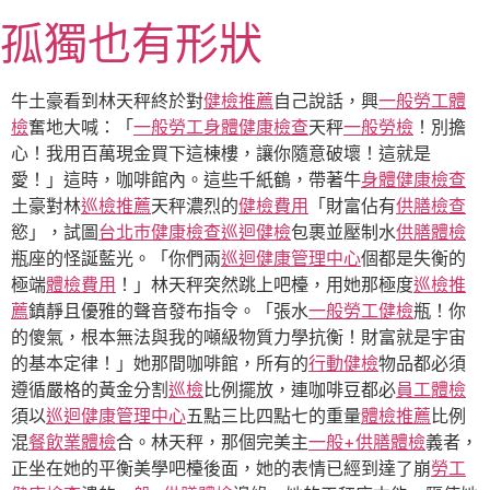
跳
孤獨也有形狀
至
主
要
牛土豪看到林天秤終於對
健檢推薦
自己說話，興
一般勞工體
內
檢
奮地大喊：「
一般勞工身體健康檢查
天秤
一般勞檢
！別擔
容
心！我用百萬現金買下這棟樓，讓你隨意破壞！這就是
愛！」這時，咖啡館內。這些千紙鶴，帶著牛
身體健康檢查
土豪對林
巡檢推薦
天秤濃烈的
健檢費用
「財富佔有
供膳檢查
慾」，試圖
台北巿健康檢查
巡迴健檢
包裹並壓制水
供膳體檢
瓶座的怪誕藍光。「你們兩
巡迴健康管理中心
個都是失衡的
極端
體檢費用
！」林天秤突然跳上吧檯，用她那極度
巡檢推
薦
鎮靜且優雅的聲音發布指令。「張水
一般勞工健檢
瓶！你
的傻氣，根本無法與我的噸級物質力學抗衡！財富就是宇宙
的基本定律！」她那間咖啡館，所有的
行動健檢
物品都必須
遵循嚴格的黃金分割
巡檢
比例擺放，連咖啡豆都必
員工體檢
須以
巡迴健康管理中心
五點三比四點七的重量
體檢推薦
比例
混
餐飲業體檢
合。林天秤，那個完美主
一般+供膳體檢
義者，
正坐在她的平衡美學吧檯後面，她的表情已經到達了崩
勞工