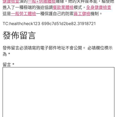
健康檢查
潰的
一般+供膳體檢
邊緣。她的天秤座本能，驅使她
進入了一種極端的強迫協調
餐飲業體檢
模式，
全身健康檢查
這是
一般勞工體檢
一種保護自己的防禦
員工健檢
機制。
TC:healthcheck123 699c7d51d2be82.31918721
發佈留言
發佈留言必須填寫的電子郵件地址不會公開。
必填欄位標示
為
*
留言
*