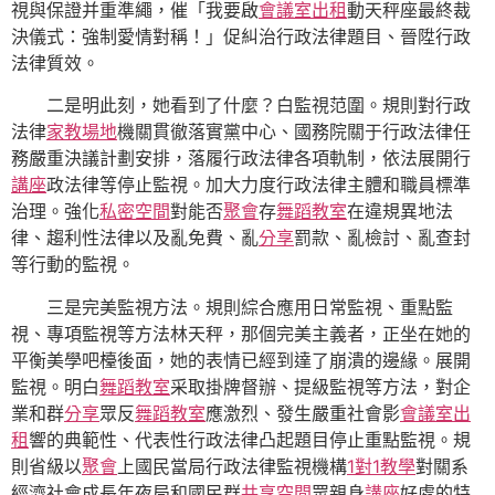
視與保證并重準繩，催「我要啟
會議室出租
動天秤座最終裁
決儀式：強制愛情對稱！」促糾治行政法律題目、晉陞行政
法律質效。
二是明此刻，她看到了什麼？白監視范圍。規則對行政
法律
家教場地
機關貫徹落實黨中心、國務院關于行政法律任
務嚴重決議計劃安排，落履行政法律各項軌制，依法展開行
講座
政法律等停止監視。加大力度行政法律主體和職員標準
治理。強化
私密空間
對能否
聚會
存
舞蹈教室
在違規異地法
律、趨利性法律以及亂免費、亂
分享
罰款、亂檢討、亂查封
等行動的監視。
三是完美監視方法。規則綜合應用日常監視、重點監
視、專項監視等方法林天秤，那個完美主義者，正坐在她的
平衡美學吧檯後面，她的表情已經到達了崩潰的邊緣。展開
監視。明白
舞蹈教室
采取掛牌督辦、提級監視等方法，對企
業和群
分享
眾反
舞蹈教室
應激烈、發生嚴重社會影
會議室出
租
響的典範性、代表性行政法律凸起題目停止重點監視。規
則省級以
聚會
上國民當局行政法律監視機構
1對1教學
對關系
經濟社會成長年夜局和國民群
共享空間
眾親身
講座
好處的特