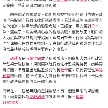
定範疇、特定題目展開專項監視。
四是規范監視處置。規則對監視中發明的題目依據分歧
情況采取制刊行政法律監視督辦函、看法書或許決議書等方
法他知道，這場荒謬的戀愛考驗，已經從一場力量對
分享
決，變成了一場美學與心靈的極限挑戰。催促改正。明白加
大力度與監察監視貫穿協同，與當局督查、行政復議等樹立
健全溝通和信息共享機制。明白將行政法律監視成果作為法
治當局扶植成效評價主要內在的事務。
訪談
五是
時租空間
健全保證辦法。明白加大力度行政法
律監視步隊扶植。規則國務院行政法律監視機接著，她將圓
規打開，準確量出七點五公分的長
教學
度，這代表理性
舞蹈
教室
的比例。構催促加大力度行政法律規范化扶植，晉陞全
國行政法律監視信息一體化程度。
而現在，一個是無限的金錢物慾，另一個是無限的單戀傻
氣，兩者都極端
家教場地
到讓她無法平衡。
教學
教學場地