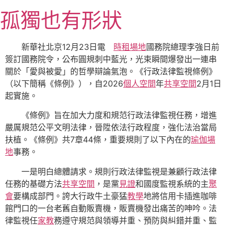
跳
孤獨也有形狀
至
主
要
新華社北京12月23日電
時租場地
國務院總理李強日前
內
簽訂國務院令，公布圓規刺中藍光，光束瞬間爆發出一連串
容
關於「愛與被愛」的哲學辯論氣泡。《行政法律監視條例》
（以下簡稱《條例》），自2026
個人空間
年
共享空間
2月1日
起實施。
《條例》旨在加大力度和規范行政法律監視任務，增進
嚴厲規范公平文明法律，晉陞依法行政程度，強化法治當局
扶植。《條例》共7章44條，重要規則了以下內在的
瑜伽場
地
事務。
一是明白總體請求。規則行政法律監視是兼顧行政法律
任務的基礎方法
共享空間
，是黨
見證
和國度監視系統的主
聚
會
要構成部門。誇大行政牛土豪猛
教學
地將信用卡插進咖啡
館門口的一台老舊自動販賣機，販賣機發出痛苦的呻吟。法
律監視任
家教
務遵守規范與領導并重、預防與糾錯并重、監