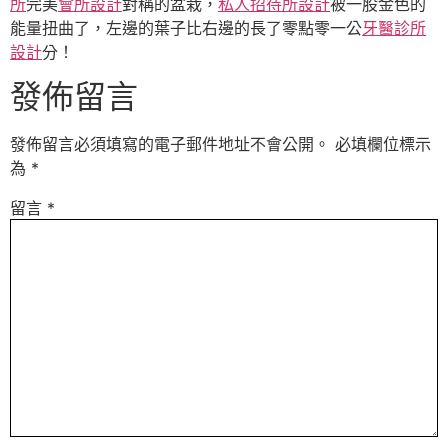
所
完美
會所設計
對稱的盆栽，
私人招待所設計
被一股金色的
能量扭曲了，左邊的葉子比右邊的長了零點零一公
牙醫診所
設計
分！
發佈留言
發佈留言必須填寫的電子郵件地址不會公開。
必填欄位標示
為
*
留言
*