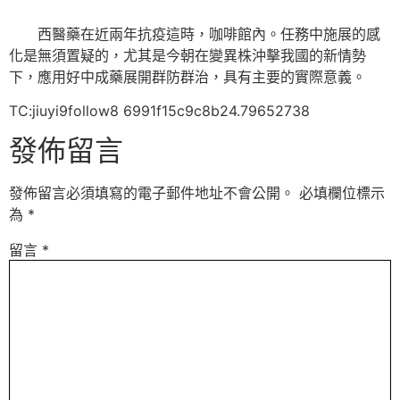
西醫藥在近兩年抗疫這時，咖啡館內。任務中施展的感
化是無須置疑的，尤其是今朝在變異株沖擊我國的新情勢
下，應用好中成藥展開群防群治，具有主要的實際意義。
TC:jiuyi9follow8 6991f15c9c8b24.79652738
發佈留言
發佈留言必須填寫的電子郵件地址不會公開。
必填欄位標示
為
*
留言
*