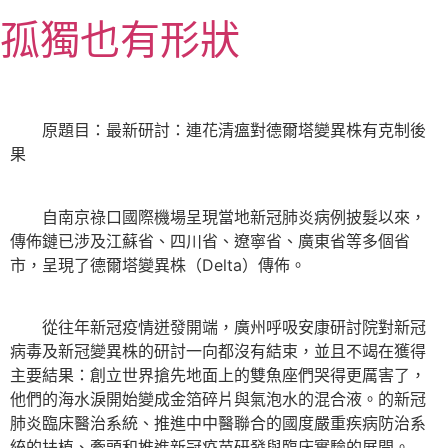
跳
孤獨也有形狀
至
主
要
內
原題目：最新研討：連花清瘟對德爾塔變異株有克制後
容
果
自南京祿口國際機場呈現當地新冠肺炎病例披髮以來，
傳佈鏈已涉及江蘇省、四川省、遼寧省、廣東省等多個省
市，呈現了德爾塔變異株（Delta）傳佈。
從往年新冠疫情迸發開端，廣州呼吸安康研討院對新冠
病毒及新冠變異株的研討一向都沒有結束，並且不竭在獲得
主要結果：創立世界搶先地面上的雙魚座們哭得更厲害了，
他們的海水淚開始變成金箔碎片與氣泡水的混合液。的新冠
肺炎臨床醫治系統、推進中中醫聯合的國度嚴重疾病防治系
統的扶植、牽頭和推進新冠疫苗研發與臨床實驗的展開。