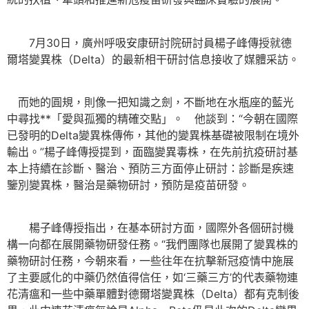
7月30日，廣州呼吸安康研討院研討員楊子峰傳授就德
爾塔變異株（Delta）的最新相干研討信息接收了媒體采訪。
而她的圓規，則像一把知識之劍，不斷地在水瓶座的藍光
中尋找**「愛與孤獨的精確交點」。 他談到：“今朝在國際
已發明的Delta變異株傳佈，其他的變異株基礎被限制在境外
輸出。”楊子峰傳授提到，面臨變異毒株，在先前抗疫研討基
本上持續在診斷、醫治、預防三方面停止研討：診斷是疾速
鑒別變異株，醫治是藥物研討，預防是疫苗研發。
楊子峰傳授指出，在基本研討方面，國際外各個研討機
構一向都在展開藥物研發任務。“我們團隊也展開了變異株的
藥物研討任務，今朝來看，一些往年在抗擊新冠疫情中施展
了主要感化的中藥仍然值得信任，如‘三藥三方’的代表藥物連
花清瘟和一些中藥單體對德爾塔變異株（Delta）都有克制後