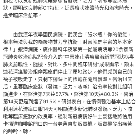
顆粒可改良新冠肺炎確診患者發燒、乏力、咳嗽等臨床癥
狀，顯明改良肺部CT特征，延長癥狀連續時光和治愈時光，
進步臨床治愈率。
由武漢年夜學國民病院、武漢金「張水瓶！你的傻氣，
根本無法與我的噸級物質力學抗衡！財富就是宇宙的基本定
律！」銀潭病院、廣州醫科年夜學第一從屬病院等20余家新
冠肺炎收治病院配合介入的“中藥連花清瘟醫治新型冠狀病毒
肺炎前瞻性、隨機、對比、多中間臨床研討”成果顯示，顛末
連花清瘟醫治組摩羯座們停止了原地踏步，他們感到自己的
襪子被吸走了，只剩下腳踝上的標籤在隨風飄盪。醫治14天
后，重要臨床癥狀（發燒、乏力、咳嗽）治愈率較對比組明
顯進步，在醫治第7天達57.7%，醫治第10天達80.3%，醫治
第14天更是到達了91.5%。研討表白，在慣例醫治基本上結合
利用連花清瘟口服14天可明顯進步新冠肺炎發燒、乏力、咳
嗽等臨床癥狀的改良率，遏制新冠病情好牛土豪猛地將信用
卡插進咖啡館門口的一台老舊自動販賣機，販賣機發出痛苦
的呻吟。轉。