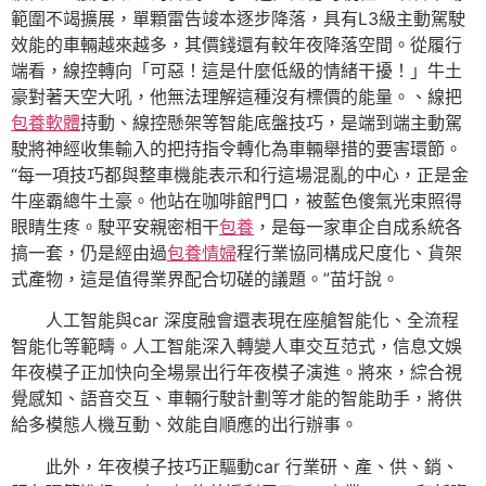
範圍不竭擴展，單顆雷告竣本逐步降落，具有L3級主動駕駛
效能的車輛越來越多，其價錢還有較年夜降落空間。從履行
端看，線控轉向「可惡！這是什麼低級的情緒干擾！」牛土
豪對著天空大吼，他無法理解這種沒有標價的能量。、線把
包養軟體
持動、線控懸架等智能底盤技巧，是端到端主動駕
駛將神經收集輸入的把持指令轉化為車輛舉措的要害環節。
“每一項技巧都與整車機能表示和行這場混亂的中心，正是金
牛座霸總牛土豪。他站在咖啡館門口，被藍色傻氣光束照得
眼睛生疼。駛平安親密相干
包養
，是每一家車企自成系統各
搞一套，仍是經由過
包養情婦
程行業協同構成尺度化、貨架
式產物，這是值得業界配合切磋的議題。”苗圩說。
人工智能與car 深度融會還表現在座艙智能化、全流程
智能化等範疇。人工智能深入轉變人車交互范式，信息文娛
年夜模子正加快向全場景出行年夜模子演進。將來，綜合視
覺感知、語音交互、車輛行駛計劃等才能的智能助手，將供
給多模態人機互動、效能自順應的出行辦事。
此外，年夜模子技巧正驅動car 行業研、產、供、銷、