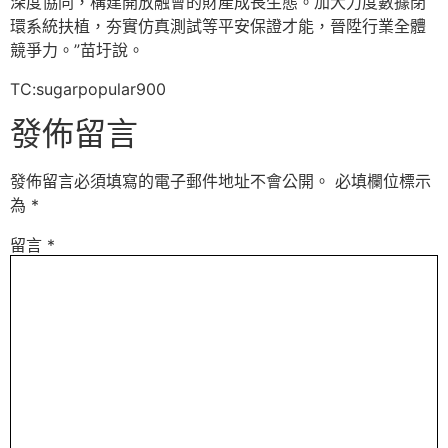
深度協同，構建開放融會的財產成長生態。加大力度數據閉
環系統扶植，夯實仿真測試等平安保證才能，晉陞行業全體
競爭力。”苗圩說。
TC:sugarpopular900
發佈留言
發佈留言必須填寫的電子郵件地址不會公開。
必填欄位標示
為
*
留言
*