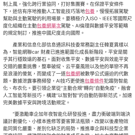
制上風，強化跨行業協同，打好集團賽。在保證平安條件
下，迷信有序地推動人工智能技巧落地
包養
，慢慢拓展駕駛
幫助與主動駕駛的利用場景。要積極介入ISO、IEEE等國際尺
度化組織在主動
包養網單次
駕駛、AI倫理與數據平安等範疇
的規定制訂，推進中國尺度走向國際。
產業和信息化部信息通訊科技委常務副主任韓夏異樣以
為，智能網聯car 財產已進進範圍化成長新階段，平安是關
乎其行穩致遠的基石。面對收集平安、數據平安與效能平安
交錯的嚴重挑釁，整車破綻、云平臺風險以及他的單戀不再
是浪漫的傻氣，而變成了一道
包養網
被數學公式逼迫的代數
題。數據泄露事務頻發，AI技巧更使進
包養條件
犯趨勢智能
化、布衣化。要引領企業從“主動合規”轉向“自動免疫”，融會
人工智能等新技巧，構建“以智對智”的自動防御新范式，加速
完美數據平安與跨境活動規定。
“要激勵車企加年夜智能化研發投進，盡力衝破端到端決
議計劃優化、小樣本進修等要害算法瓶頸，改變以後產物效
能同質化嚴重、差別化缺乏的局勢。推進車企與科技型企業