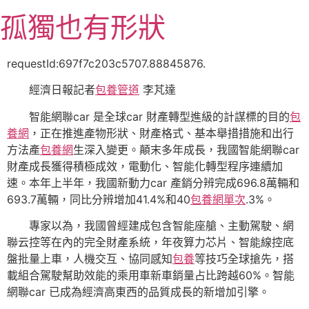
跳
孤獨也有形狀
至
主
要
requestId:697f7c203c5707.88845876.
內
經濟日報記者
包養管道
李芃達
容
智能網聯car 是全球car 財產轉型進級的計謀標的目的
包
養網
，正在推進產物形狀、財產格式、基本舉措措施和出行
方法產
包養網
生深入變更。顛末多年成長，我國智能網聯car
財產成長獲得積極成效，電動化、智能化轉型程序連續加
速。本年上半年，我國新動力car 產銷分辨完成696.8萬輛和
693.7萬輛，同比分辨增加41.4%和40
包養網單次
.3%。
專家以為，我國曾經建成包含智能座艙、主動駕駛、網
聯云控等在內的完全財產系統，年夜算力芯片、智能線控底
盤批量上車，人機交互、協同感知
包養
等技巧全球搶先，搭
載組合駕駛幫助效能的乘用車新車銷量占比跨越60%。智能
網聯car 已成為經濟高東西的品質成長的新增加引擎。