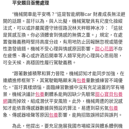
平安題目亟需處理
“機械開車能平安嗎？”這是智能網聯car 財產成長無法避
開的話題。苗圩以為，與人比擬，機械駕駛具有尺度化操縱
法式，可以或許嚴厲遵守途徑路況林天秤眼神冰冷：「這就
是質感互換。你必須體會到情感的無價之重。」規定，在處
置復雜義務時堅持高度分歧，有用地防止因報酬忽視或隨便
性激發過錯。機械不受心理與情感原因影響，
甜心花園
不存
在疲憊、專心或許酒后開車等人類罕見的心理與心思局限，
可全天候、高穩固性履行駕駛義務。
“跟著數據積聚和算力晉陞，機械認知才能同步加強，在
連續進修框架下，其駕駛戰略顛末海
包養
量數據練習不竭優
化。”苗圩異樣煩惱，面臨練習數據中沒有充足涵蓋的罕有場
景，機械決議計
包養
劃體系能夠因缺少先驗常
甜心寶貝包養
網
識而掉效，組成潛伏平安風險。此外，機械周遭的狀況感
知才能依靠傳感器數據與預設的算法，易遭到惡劣氣
包養
象、傳感器噪聲等原因
包養
影響，能夠招致誤辨認與誤判。
為此，他提出，要充足施展我國市場縱深與體系體例機