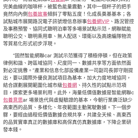
完美曲線的咖啡杯，被藍色能量震動，其中一個杯子的把手
竟然向內側
包養故事
傾斜了零點五度！化成長奠基基本；各
試點城市展開路況電子訊號燈信息辦事
包養網VIP
、路況管控
及事務預警、協同式聰明泊車等多場景試點示范，網聯賦能
聰明公交、聰明乘用車、無人配送、環衛以及高速編隊物流
等貿易化形式初步浮現。
“固然智能網聯car 測試示范獲得了積極停頓，但在政策
律例和諧、跨區域協同、尺度同一、數據共享等方面依然面
對必定挑釁。”產業和信息化部設備產業一司副司長郭守剛提
出，要以國際外優良測試項目為基本，加大力度地域協同，
結合謀劃展開範圍化城市級
包養網
、持久性的試點示范項
目，摸索更多場景利用。此外，海量低價值數據是智能網聯c
包養意思
ar 場景迭代與虛擬驗證的基本，今朝行業廣泛缺少
高東西的品質、多樣化、年夜範圍主動駕駛數據。下一個步
驟，要經由過程低價值數據合規共享，共建全天候、高東西
的品質實車真正的數據庫和高保真仿真數據庫，下降企業研
發本錢。