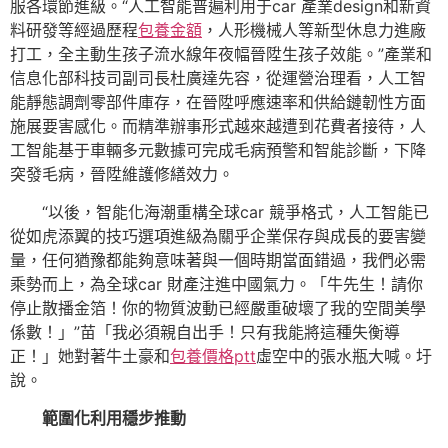
服各環節進級。“人工智能普遍利用于car 產業design和新資
料研發等經過歷程
包養金額
，人形機械人等新型休息力進廠
打工，全主動生孩子流水線年夜幅晉陞生孩子效能。”產業和
信息化部科技司副司長杜廣達先容，從運營治理看，人工智
能靜態調劑零部件庫存，在晉陞呼應速率和供給鏈韌性方面
施展要害感化。而精準辦事形式越來越遭到花費者接待，人
工智能基于車輛多元數據可完成毛病預警和智能診斷，下降
突發毛病，晉陞維護修繕效力。
“以後，智能化海潮重構全球car 競爭格式，人工智能已
從如虎添翼的技巧選項進級為關乎企業保存與成長的要害變
量，任何猶豫都能夠意味著與一個時期當面錯過，我們必需
乘勢而上，為全球car 財產注進中國氣力。「牛先生！請你
停止散播金箔！你的物質波動已經嚴重破壞了我的空間美學
係數！」”苗「我必須親自出手！只有我能將這種失衡導
正！」她對著牛土豪和
包養價格ptt
虛空中的張水瓶大喊。圩
說。
範圍化利用穩步推動