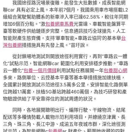
我國途徑路況場景復雜，能發生大批數據，成長智能網
聯car 具有必定上風。本年前7個月，我國乘用車市場搭載L2
級組合駕駛幫助體系的新車滲入率已達62.58%，較往年同期
增加6個百分點。“激
包養網車馬費
光雷達、車載智能盤算平
臺等軟硬件供給鏈逐步完整，信息通訊技巧全球搶先，人工
智能財產生態齊備，支持‘單車智能+車路云協同’的基本舉
台
灣包養網
措措施具有先發上風。”苗圩說。
從封鎖場地測試到開放途徑利用實行，再到“車路云一體
化”試點示范，智能網聯car 範圍化利用安排穩步推動。“車路
云一體化”
包養一個月價錢
利用試點任務展開一年
包養甜心網
多來，路側單位、云控基本平臺等基本舉措措施加速扶植，
全國累計開放測試示范途徑3.5萬多公里，安排智能化路側單
位跨越1.1萬套，扶植5G基站跨越460萬個，為技巧研發和產
物驗證供給了平安靠得住的測試周遭的狀況。
同時，各地展開聰明出行、編隊行駛、干線物流、結尾
配送等多種情勢載人載物示范利用項目，并繚繞京津冀、長
三角、珠三角、長江中游、成渝五年夜城市群，深化途徑測
試示范，為智能網聯c
包養網
ar 財產化、範圍她收藏的四對