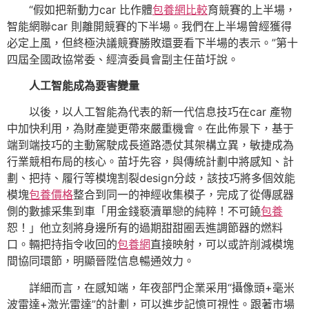
“假如把新動力car 比作體
包養網比較
育競賽的上半場，
智能網聯car 則離開競賽的下半場。我們在上半場曾經獲得
必定上風，但終極決議競賽勝敗還要看下半場的表示。”第十
四屆全國政協常委、經濟委員會副主任苗圩說。
人工智能成為要害變量
以後，以人工智能為代表的新一代信息技巧在car 產物
中加快利用，為財產變更帶來嚴重機會。在此佈景下，基于
端到端技巧的主動駕駛成長道路憑仗其架構立異，敏捷成為
行業競相布局的核心。苗圩先容，與傳統計劃中將感知、計
劃、把持、履行等模塊割裂design分歧，該技巧將多個效能
模塊
包養價格
整合到同一的神經收集模子，完成了從傳感器
側的數據采集到車「用金錢褻瀆單戀的純粹！不可饒
包養
恕！」他立刻將身邊所有的過期甜甜圈丟進調節器的燃料
口。輛把持指令收回的
包養網
直接映射，可以或許削減模塊
間協同環節，明顯晉陞信息暢通效力。
詳細而言，在感知端，年夜部門企業采用“攝像頭+毫米
波雷達+激光雷達”的計劃，可以進步記憶可視性。跟著市場