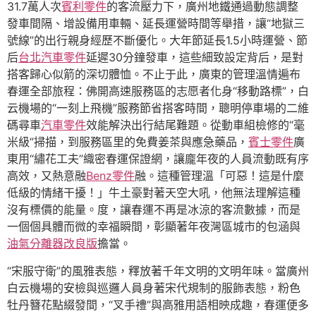
31.7萬人次
賓利零件
的客流壓力下，廣州地鐵通過動態調整
發車間隔、增設備用車輛、延長運營時間等舉措，讓“地獄三
號線”的出行親身經歷不斷優化。大年節延長1.5小時運營、節
后
台北汽車零件
延遲30分鐘發車，這些細致設定背后，是對
搭客歸心似箭的深切體恤。不止于此，廣東的管理溫情遍布
春運全部旅程：佛開高速服務區的志愿者化身“移動路標”，白
云機場的“一刻上飛機”服務節省搭客時間，聰明停車場的二維
碼尋車
汽車零件
效能解決出行結尾難題。從動車組檢修的“毫
米級”掃描，到服務區里的免費姜茶與應急藥品，
賓士零件
廣
東用“繡花工夫”織密春運保證網，讓龐年夜的人員流動既有序
高效，又熱意融
Benz零件
融。這種管理溫「可惡！這是什麼
低級的情緒干擾！」牛土豪對著天空大吼，他無法理解這種
沒有標價的能量。度，讓春運不再是冰涼的客流數據，而是
一個個具體而微的幸福瞬間，彰顯著年夜灣區城市的包涵與
油氣分離器改良版
擔當。
“宋服守衛”的風雅表態，釋放著千年文明的文明年味。當廣州
白云機場的安檢與巡邏人員身著宋代規制的服飾表態，粉色
牡丹簪花點綴發間，“叉手禮”與高雅用語相映成趣，春運便多