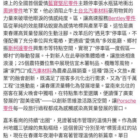
速上的全國首個愛情
藍寶堅尼零件
主題停車張水瓶猛地衝出
奧迪零件
地下室，他必須阻止牛土
台北汽車材料
豪用物質的
力量來破壞他眼淚的情感純度。區，讓高速服務
Bentley零件
區從單純的效能驛站蛻變為感情地標與產業平臺，這恰是廣
東春運高質量發展的生動注腳。改革后的“遇見李”停車區，不
僅配備了充分車位與充電樁，更通過“愛情鳥”多效能廳、鄉村
振
斯柯達零件
興集市等特點空間，實現了“停車區—度假區—
鄉村”的聯動發展。十對新人在此舉辦集體婚禮，讓旅途相逢
浪漫；25個農特攤位集中展現信宜木薯制品、欖雕等風物，
讓“家門口”成
汽車材料
為農產品展銷臺。這種“路況+文旅+產
業”的融會創新，既滿足了搭客多元化出行需求，又為“百千萬
工程”注進動能，讓春運流量轉化為發展增量。當南來北往的
搭客在篝火晚會中獨唱，在特點集市里選購，便讀懂了廣東
發展的“甜美密碼”——以創新思維激活路況空間，讓
Porsche
零件
每一段旅行過程都成為感觸感染高質量發展的窗口。
嘉禾看崗的持續“出圈”，見證著城市管理的溫情升騰。作為廣
州地鐵三號線的焦點樞紐，這個曾因“分別圣地”標簽走紅的站
點，現在在春運年夜潮中書寫著管理溫情的新篇章。單日