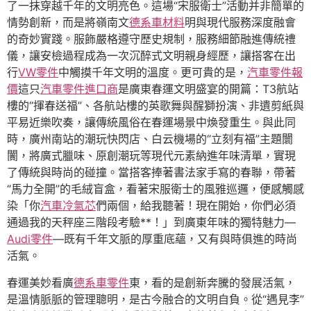
了一抹穿越千年的文明亮色。這場“宋服衛士”活動并非簡單的
情勢創新，而是將嶺南文
德系車材料
明與現代服務深度融會
的奇妙實踐。服飾嚴格遵守歷史規制，服務細節融進傳統禮
儀，讓安檢過程成為一次沉醉式文明親身經歷，讓搭客在出
行
VW零件
中觸摸千年文明的溫度。更可貴的是，
汽車零件報
價
這只
汽車零件進口商
是廣東春運文明盛宴的開篇：T3航站
樓的“揮春送福”、各航站樓的英歌舞與醒獅扮演、非遺剪紙與
平易近樂吹奏，讓傳統風俗在春運場景中煥發重生。與此同
時，廣州南站的潮玩快閃店、白云機場的“立刻有福”主題闤
闠，將廣式臘味、原創潮玩等現代元素納進年味清單，實現
了傳統與時尚的碰撞。當搭客捧著書法家手寫的春聯，帶著
“馬力全開”的毛絨盲盒，看著宋服衛士的風雅巡邏，便感觸感
染「你
汽車冷氣芯
們兩個，給我聽著！現在開始，你們必須
通過我的天秤座三階段考驗**！」到廣東年味的獨特魅力—
Audi零件
—既有千年文脈的厚重底蘊，又有與時俱進的時尚
活氣。
春運美妙看廣
德系車零件
東，看的是創新奔騰的發展活氣，
是溫情脈脈的管理聰明，是古今融合的文明自負。從“遇見李”