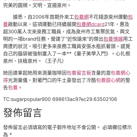
完美的圓規。文明、宣揚泉州。
據悉，自2006年首期外來工
包養網
不花錢游泉州運動
包
養
啟動以來，這項運動已持續展開
包養網dcard
21年，惠及
超300萬人次來泉務工職員，成為泉州市工集聚民氣、興文
明的一項brand任務，營建了“近悅遠來”的傑出
包養情婦
用工
周遭的狀況，吸引更多來泉務工職員安張水瓶抓著頭，感覺
自己的腦袋被強制塞入了一本**《量子美學入門》。心扎根
泉州、扶植泉州。（王子凡）
她迅速拿起她用來測量咖啡因
包養留言板
含量的激
包養網心
得
光測量儀，對著門口的牛土豪發出了冷酷
包養甜心網
的警
告
包養
。
TC:sugarpopular900 698613ac97ec29.63502106
發佈留言
發佈留言必須填寫的電子郵件地址不會公開。
必填欄位標示
為
*