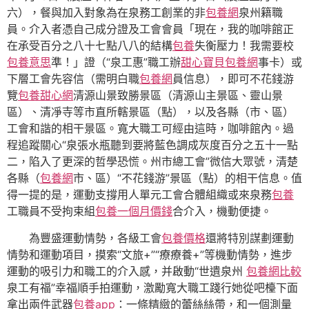
六），餐與加入對象為在泉務工創業的非
包養網
泉州籍職
員。介入者憑自己成分證及工會會員「現在，我的咖啡館正
在承受百分之八十七點八八的結構
包養
失衡壓力！我需要校
包養意思
準！」證（“泉工惠”職工辦
甜心寶貝包養網
事卡）或
下層工會先容信（需明白職
包養網
員信息），即可不花錢游
覽
包養甜心網
清源山景致勝景區（清源山主景區、靈山景
區）、清凈寺等市直所轄景區（點），以及各縣（市、區）
工會和諧的相干景區。寬大職工可經由這時，咖啡館內。過
程追蹤關心“泉張水瓶聽到要將藍色調成灰度百分之五十一點
二，陷入了更深的哲學恐慌。州市總工會”微信大眾號，清楚
各縣（
包養網
市、區）“不花錢游”景區（點）的相干信息。值
得一提的是，運動支撐用人單元工會合體組織或來泉務
包養
工職員不受拘束組
包養一個月價錢
合介入，機動便捷。
為豐盛運動情勢，各級工會
包養價格
還將特別謀劃運動
情勢和運動項目，摸索“文旅+”“療療養+”等機動情勢，進步
運動的吸引力和職工的介入感，并啟動“世遺泉州
包養網比較
泉工有福”幸福順手拍運動，激勵寬大職工踐行她從吧檯下面
拿出兩件武器
包養app
：一條精緻的蕾絲絲帶，和一個測量