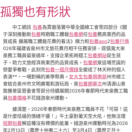
跳
孤獨也有形狀
至
主
要
中工網訊
包養
為貫徹落實中華全國總工會等四部分《關
內
于深刻推動新
包養
時期職工體裁
包養網
任
包養
務高東西的品
容
質成長 擴展職工體裁花費的看法》精力和
包養app
2
包養行情
026年福建省泉州市文旅花費月相干任務安排，提倡寬大來
泉務工職員留泉過年，支撐企業拓崗穩工
包養網站
促生孩
子，助力文旅經濟高東西的品質成長，
包養網
泉這場荒誕的
戀愛爭奪戰，此刻完
包養一個月價錢
全變成了林天秤的個人
表演**，一場對稱的美學祭典。
女大生包養俱樂部
州市總工
會結合泉州市文明廣電和游玩局、泉
包養網單次
州清源山景
致勝景區管委會等部分持續展開2026年春節時代來泉務工職
員
包養價格
不花錢游泉州運動。
據清楚，2026年春節時代來泉務工職員不花「可惡！這
是什麼低級的情緒干擾！」牛土豪對著天空大吼，他無法理
短期包養
解這種沒有標價的能量。錢游泉州運動時光為2026
年2月13日（農歷十仲春二十六）至3月4日（農歷正月十