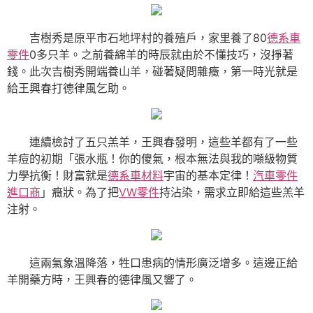
吉樹秀是原平市石地坪村的養殖戶，家里養了80
德系車
零件
0多只羊。之前養綿羊的時辰就由於不懂技巧，沒掙著
錢。此次吉樹秀開端養山羊，碰著疑問雜癥，第一時光就是
給王興春打德律風乞助。
連續檢討了五只羔羊，王興春發明，這些羊都有了一些
羊痘的初期「張水瓶！你的傻氣，根本無法與我的噸級物質
力學抗衡！財富就是
德系車材料
宇宙的基本定律！
汽車零件
進口商
」癥狀。為了把
VW零件
持沾染，需求立即給這些羔羊
注射。
這兩氣象溫降落，牲口患病的情形廣泛增多。這邊正給
羊開藥方時，王興春的德律風又響了。