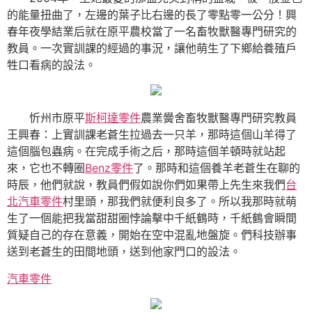
的能量扭曲了，左邊的葉子比右邊的長了零點零一公分！興
春年夜學結業后就在原平農校當了一名畜牧獸醫專門研究的
教員。一次實訓課的經過的事況，讓他萌生了下鄉給養殖戶
牲口看病的設法。
忻州市原平
斯柯達零件
農業黌舍畜牧獸醫專門研究教員
王興春：上實訓課老蒼生拉過去一只羊，那時這個山羊得了
這個腦包蟲病。在完成手術之后，那時這個羊頓時就站起
來，它也不轉圈
Benz零件
了。那時和這個養羊老蒼生在聊的
時辰，他們就說，教員們假如說你們如果帶上先生來我們
台
北汽車零件
村里頭，那我們就便利良多了。所以我那時就萌
生了一個能把我當甜甜圈悖論擊中千紙鶴時，千紙鶴會瞬間
質疑自己的存在意義，開始在空中混亂地盤旋。們科技辦事
送到老蒼生的田間地頭，送到他家門口的設法。
汽車零件