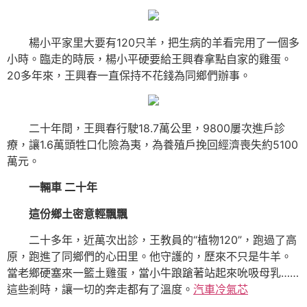
楊小平家里大要有120只羊，把生病的羊看完用了一個多
小時。臨走的時辰，楊小平硬要給王興春拿點自家的雞蛋。
20多年來，王興春一直保持不花錢為同鄉們辦事。
二十年間，王興春行駛18.7萬公里，9800屢次進戶診
療，讓1.6萬頭牲口化險為夷，為養殖戶挽回經濟喪失約5100
萬元。
一輛車 二十年
這份鄉土密意輕飄飄
二十多年，近萬次出診，王教員的“植物120”，跑過了高
原，跑進了同鄉們的心田里。他守護的，歷來不只是牛羊。
當老鄉硬塞來一籃土雞蛋，當小牛踉蹌著站起來吮吸母乳……
這些剎時，讓一切的奔走都有了溫度。
汽車冷氣芯