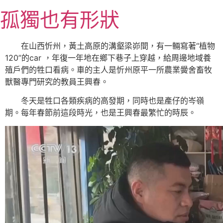
跳
孤獨也有形狀
至
主
要
在山西忻州，黃土高原的溝壑梁峁間，有一輛寫著“植物
內
120”的car ，年復一年地在鄉下巷子上穿越，給周邊地域養
容
殖戶們的牲口看病。車的主人是忻州原平一所農業黌舍畜牧
獸醫專門研究的教員王興春。
冬天是牲口各類疾病的高發期，同時也是產仔的岑嶺
期。每年春節前這段時光，也是王興春最繁忙的時辰。