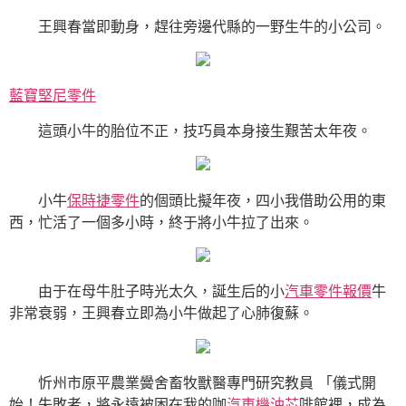
王興春當即動身，趕往旁邊代縣的一野生牛的小公司。
藍寶堅尼零件
這頭小牛的胎位不正，技巧員本身接生艱苦太年夜。
小牛
保時捷零件
的個頭比擬年夜，四小我借助公用的東
西，忙活了一個多小時，終于將小牛拉了出來。
由于在母牛肚子時光太久，誕生后的小
汽車零件報價
牛
非常衰弱，王興春立即為小牛做起了心肺復蘇。
忻州市原平農業黌舍畜牧獸醫專門研究教員 「儀式開
始！失敗者，將永遠被困在我的咖
汽車機油芯
啡館裡，成為