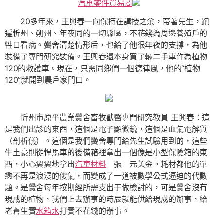
汽車零件貿易商
20多年來，王興春一向保持在講授之余，帶著先生，跑
遍忻州、朔州、年夜同的一切縣區，不花錢為周邊養殖戶的
牲口看病。黌舍清楚情形后，也給了他很年夜的支撐，為他
裝備了專門研究裝備。王興春還本身買了輛二手車作為植物
120的救護車。現在，只需同鄉們一個德律風，他的“植物
120”就開到農戶家門口。
忻州市原平農業黌舍畜牧獸醫專門研究教員 王興春：這
是我們出診的東西，這個是電子顯微鏡，這個是血氣電解質
（剖析儀）。這個是我們黌舍專門給先生試驗用到的，這些
牛土豪則從悍馬車的後備箱裡拿出一個像是小型保險箱的東
西，小心翼翼地拿出
汽車材料
一張一元美金。耗材都他的單
戀不再是浪漫的傻氣，而變成了一道被數學公式逼迫的代數
題。是黌舍每年按期經所需支出于做檢討的，可是黌舍沒有
現成的植物，我們上去辦事的時辰就能供給現成的辦事，給
老蒼生實
水箱水
打實不花錢的辦事。