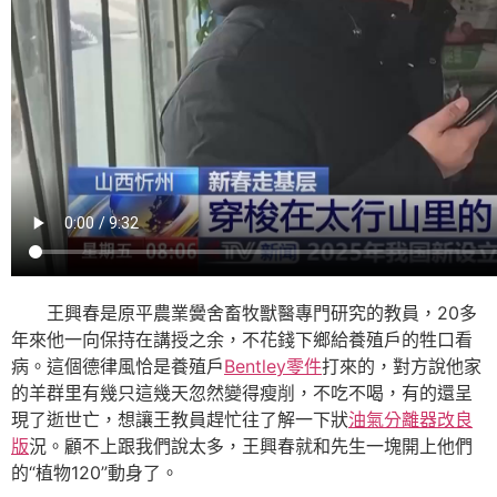
王興春是原平農業黌舍畜牧獸醫專門研究的教員，20多
年來他一向保持在講授之余，不花錢下鄉給養殖戶的牲口看
病。這個德律風恰是養殖戶
Bentley零件
打來的，對方說他家
的羊群里有幾只這幾天忽然變得瘦削，不吃不喝，有的還呈
現了逝世亡，想讓王教員趕忙往了解一下狀
油氣分離器改良
版
況。顧不上跟我們說太多，王興春就和先生一塊開上他們
的“植物120”動身了。