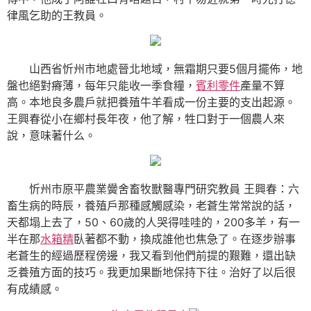
律風乞助的王教員。
山西省忻州市地處晉北地域，無霜期只要5個月擺佈，地
盤也絕對瘠薄，每年只能收一季食糧，
賓利零件
產量不算
高。本地良多農戶就把養殖牛羊看成一份主要的支出起源。
王興春從小在鄉村長年夜，他了解，牲口對于一個農人來
說，意味著什么。
忻州市原平農業黌舍畜牧獸醫專門研究教員 王興春：六
畜生病的時辰，養殖戶那種感觸感染，老蒼生常常說的話，
天都塌上去了，50、60歲的人哭得哇哇的，200多羊，有一
半在那
水箱精
臥著都不動，換成誰他也焦急了。在逐步辦事
老蒼生的經過歷程傍邊，我又看到他們前提的艱難，還出缺
乏養殖方面的技巧。我更加果斷地保持下往。治好了以后很
有成績感。