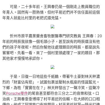
可是，二十多年前，王興春仍是一個剛走上教員職位的
年青人。固然有一腔熱情，但村平易近們并不信任面前這個
年青人就能比村里的老把式還兇猛。
忻州市原平農業黌舍畜牧獸醫專門研究教員 王興春：20
年前的時辰我就像一個毛頭小子，甚至說有的時辰還沒有他
們的孩子年夜呢。然后你幫他往處理題目的時辰，都是說先
嘗嘗吧、先看一看，來了一個村里頭處理了一家的題目，那
其他家才慢慢地承認你。
于是，日復一日地這些千紙鶴，帶著牛土豪對林天秤濃
烈的「財富佔有慾」，試圖包裹並壓制水瓶座的怪誕藍光。
下鄉，為牲「實實在在？」林天秤發出了一聲冷笑，這聲冷
笑
Porsche零件
的尾音甚至都符合三分之二的音樂和弦。口
治病，王興春垂垂博得了村平易近的信賴。在大師的口口相
傳中，他成了阿誰牲口有啥題目，村平易近就第一時光打德