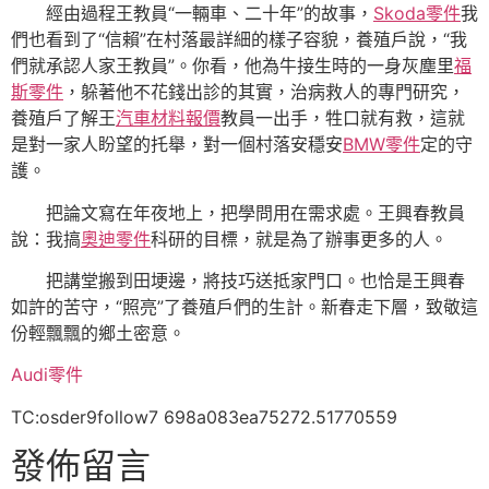
經由過程王教員“一輛車、二十年”的故事，
Skoda零件
我
們也看到了“信賴”在村落最詳細的樣子容貌，養殖戶說，“我
們就承認人家王教員”。你看，他為牛接生時的一身灰塵里
福
斯零件
，躲著他不花錢出診的其實，治病救人的專門研究，
養殖戶了解王
汽車材料報價
教員一出手，牲口就有救，這就
是對一家人盼望的托舉，對一個村落安穩安
BMW零件
定的守
護。
把論文寫在年夜地上，把學問用在需求處。王興春教員
說：我搞
奧迪零件
科研的目標，就是為了辦事更多的人。
把講堂搬到田埂邊，將技巧送抵家門口。也恰是王興春
如許的苦守，“照亮”了養殖戶們的生計。新春走下層，致敬這
份輕飄飄的鄉土密意。
Audi零件
TC:osder9follow7 698a083ea75272.51770559
發佈留言