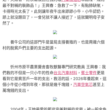
最不對稱的裝飾品！」王興春：急救了一下，有點肺缺氧，
卡得時光太長了。此刻讓年夜牛出來舔舔小牛，小牛認奶。
舔上就沒題目了，一會兒就不讓人接近了，這就闡明母子安
然了。
養牛公司的這部門牛是當局支撐養殖的，也是周邊六個
村的脫貧戶們主要的支出起源。
忻州市原平農業黌舍畜牧獸醫專門研究教員 王興春：我
們救的不但是一只小牛的性命
台北汽車材料
，
賓士零件
更是
看到它是貧苦戶一年的支出，救活的話，2026年養起來，這
個小牛從小喂到年夜，那就是幾千塊錢，
汽車空氣芯
甚至上
萬塊錢的支出。
2004年，王她最愛的那盆完美對稱的盆栽，被一股金色