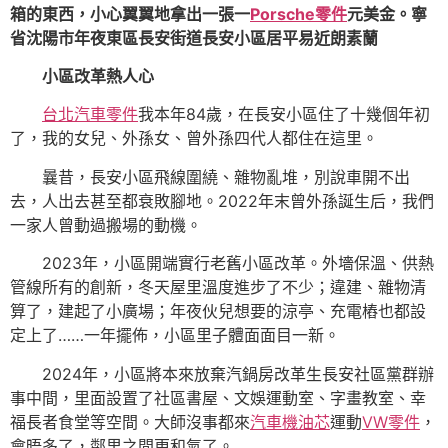
箱的東西，小心翼翼地拿出一張一
Porsche零件
元美金。寧
省沈陽市年夜東區長安街道長安小區居平易近朗素蘭
小區改革熱人心
台北汽車零件
我本年84歲，在長安小區住了十幾個年初
了，我的女兒、外孫女、曾外孫四代人都住在這里。
曩昔，長安小區飛線圍繞、雜物亂堆，別說車開不出
去，人出去甚至都衰敗腳地。2022年末曾外孫誕生后，我們
一家人曾動過搬場的動機。
2023年，小區開端實行老舊小區改革。外墻保溫、供熱
管線所有的創新，冬天屋里溫度進步了不少；違建、雜物清
算了，建起了小廣場；年夜伙兒想要的涼亭、充電樁也都設
定上了……一年擺佈，小區里子體面面目一新。
2024年，小區將本來放棄汽鍋房改革生長安社區黨群辦
事中間，里面設置了社區書屋、文娛運動室、字畫教室、幸
福長者食堂等空間。大師沒事都來
汽車機油芯
運動
VW零件
，
會晤多了，鄰里之間更和氣了。