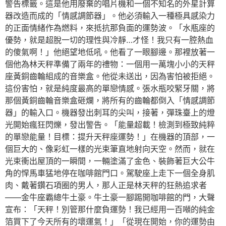
警告標籤。這是他用廢棄的唱片機和一個不知名的外星計算
器改造而成的「情感調節器」。他必須輸入一種極具感染力
的正面情緒作為燃料，來抵抗那負面的運勢波。「水瓶座的
優勢，就是超脫一切的理性與冷靜…才怪！我只有一腔熱血
的傻氣啊！」他絕望地低吼。他看了一眼腳邊。那裡放著一
個他為林天秤準備了兩年的禮物：一個用一萬塊小小的天秤
座黃銅齒輪組成的音樂盒。他從未送出，因為害怕被拒絕。
這份害怕，就是純度最高的單戀情感。張水瓶咬緊牙關，將
那個黃銅齒輪音樂盒砸爛，將所有的齒輪都倒入「情感調節
器」的輸入口。機器發出刺耳的尖叫，接著，彈珠臺上的燈
光開始瘋狂閃爍，發出警告。「能量超載！檢測到極致純粹
的單戀能量！目標：提升天秤座運勢！」在機器的頂部，一
個巨大的、像彩虹一樣的光束筆直地射向天空。然而，就在
光束衝出屋頂的一瞬間，一輛塗滿了金色、裝飾著巨大公牛
角的悍馬車猛地停在咖啡館門口。駕駛座上走下一個全身肌
肉、戴著鑽石項圈的男人，那人正是林天秤的狂熱追求者
——金牛座霸總牛土豪。牛土豪一腳踢開咖啡館的門，大聲
宣布：「天秤！別管那什麼負運勢！我已經用一百噸的純金
箔買下了今天所有的壞運氣！」「從現在開始，你的運勢由