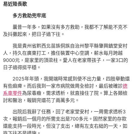
易近陸長歌
多方救助兜牢底
曩昔一年多，如果沒有多方救助，我都不了解能不克不
及抖擻起來，把日子過下往。
我是貴州省黔西北苗族侗族自治州黎平縣肇興鎮堂安村
人，持久在廣東打工，擔任裝置中心空調，薪水每月跨越
9000元，是家里的頂梁柱。愛人在老家帶孩子，一家3口的
日子過得挺平穩。
2025年年頭，我開端時常感到使不出力量，四肢舉動還
有些麻痺。而后我到一家市病院做周全檢討，最后被確診
德
系車零件
為尿毒癥，需求透析，就直接住了院。算上各類檢
討和醫治，報銷完還花了兩萬多元。
出院后我辭了任務，回了老家堂安村，一周需求透析3
次，報銷后一個月的所需支出是700多元。固然家里的存款
還能支持一段時光，但沒了支出，總有左支右絀的一天，如
許下往不是措施。