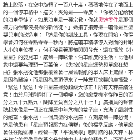
牆上脫落，在空中旋轉了一百八十度，穩穩地停在了地面上
的一個停車格中。這次，夾角是——零度。「你被分配給我
的泊車學徒了。如果泊車是一種宗教，你就
奧迪零件
是那個
連方向盤都沒摸過的新信徒。」她指了指旁邊一輛像是巨型
嬰兒車的改造車：「這是你的訓練工具，從現在開始，你得
學會如何在零點零零一秒內，將這輛車精準停入對面的針眼
大小的車位裡。」何手殘看著那輛閃閃發光、還在播放《小
星星》的嬰兒車，感到一陣眩暈。泊車維度的生活，比他想
象中還要無理頭一百萬倍。《失控的星座運勢與單戀狂想
曲》張水瓶從他那張覆蓋著七層舊報紙的單人床上驚醒，不
是因為鬧鐘，而是因為屋頂傳來了一陣震耳欲聾的廣播聲。
「緊急！緊急！今日星座運勢超級大修正！所有天秤座請注
意！由於月球剛剛打了一個噴嚏，您的戀愛機率從昨日的百
分之九十九點九，陡降至負百分之八十七！」廣播員的聲音
聽起來像是一個正在經歷中年危機的雙子座，充滿了戲劇性
的絕望。張水瓶，一個典型的水瓶座，立刻感到一陣恐慌，
這是他患有「星座預報壓力症候群」後的標準反應。他單戀
著住在隔壁棟、經營一家「平衡美學」咖啡館的林天秤。林
天秤完美得像是從黃金分割線中走出來的藝術品。而張水瓶