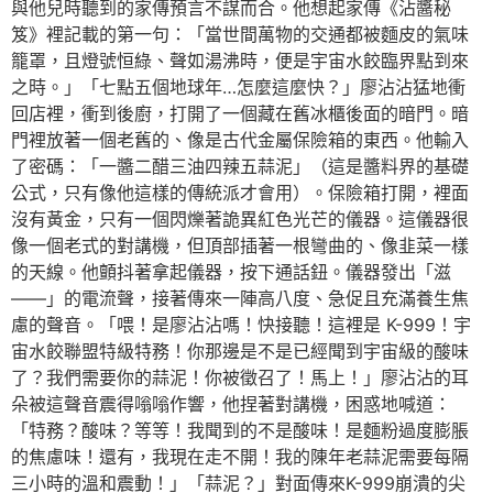
與他兒時聽到的家傳預言不謀而合。他想起家傳《沾醬秘
笈》裡記載的第一句：「當世間萬物的交通都被麵皮的氣味
籠罩，且燈號恒綠、聲如湯沸時，便是宇宙水餃臨界點到來
之時。」「七點五個地球年…怎麼這麼快？」廖沾沾猛地衝
回店裡，衝到後廚，打開了一個藏在舊冰櫃後面的暗門。暗
門裡放著一個老舊的、像是古代金屬保險箱的東西。他輸入
了密碼：「一醬二醋三油四辣五蒜泥」（這是醬料界的基礎
公式，只有像他這樣的傳統派才會用）。保險箱打開，裡面
沒有黃金，只有一個閃爍著詭異紅色光芒的儀器。這儀器很
像一個老式的對講機，但頂部插著一根彎曲的、像韭菜一樣
的天線。他顫抖著拿起儀器，按下通話鈕。儀器發出「滋
——」的電流聲，接著傳來一陣高八度、急促且充滿養生焦
慮的聲音。「喂！是廖沾沾嗎！快接聽！這裡是 K-999！宇
宙水餃聯盟特級特務！你那邊是不是已經聞到宇宙級的酸味
了？我們需要你的蒜泥！你被徵召了！馬上！」廖沾沾的耳
朵被這聲音震得嗡嗡作響，他捏著對講機，困惑地喊道：
「特務？酸味？等等！我聞到的不是酸味！是麵粉過度膨脹
的焦慮味！還有，我現在走不開！我的陳年老蒜泥需要每隔
三小時的溫和震動！」「蒜泥？」對面傳來K-999崩潰的尖