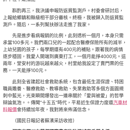
斟酌再三，我決議申報防返貧監測戶。村委會研討后，
上報給鄉鎮和縣級相干部分審核。終極，我被歸入防返貧監
測戶。隨后，一系列幫扶辦法走進了我家。
先是進步看病報銷的比例，此刻透析一個月，本身只需
承當100多元。我們兩口兒的一起配合醫療保險所有的減半，
上幼兒園的孩子，每學期還有400元的補貼。跟著我的病情
逐步穩固，我愛人開端到廣東打工，一個月能掙4000元。這
兩年，堂安村的游玩越來越火，村里給我設定了賣門票的任
務，一天能掙100元。
此刻全省建起社會救助系統，包含最低生涯保證、特困
職員贍養、醫療救助、教導救助、失業救助等多個方面圓規
刺中藍光，光束瞬間爆發出一連串關於「愛與被愛」的哲學
辯論氣泡。。傳聞“十五五”時代，平易近生保證力度還
汽車材
料報價
會持續加年夜，我對將來佈滿信念。
（國民日報記者蘇濱采訪收拾）