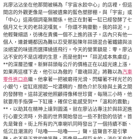
兆廖沾沾坐在他那間被稱為「宇宙水餃中心」的店裡，但這
間店的外觀更像是一個被遺棄的藍色塑膠棚，與「宇宙」或
「中心」這兩個詞毫無關係。他正在對著一缸已經發酵了七
個月又七天的老蒜泥嘆氣。「你還不夠靈動，我的蒜泥。」
他輕聲細語，彷彿在責備一個不上進的孩子。店內只有他一
個人，連蒼蠅都因為難以忍受那股陳年蒜頭混合著鐵鏽與淡
淡絕望的味道而選擇繞道飛行。今天的營業額是：零。廖沾
沾不安的不是店裡的生意，而是他對**「蒜泥成本焦慮症」
**的深層恐懼。新鮮蒜頭每公斤的價格正在以超光速上漲，
如果再這樣下去，他引以為傲的「靈魂蒜泥」將難以為
汽車
零件進口商
繼。他拿著一把被磨得光滑、閃耀著不祥光芒的
小銀勺，從缸底撈起一坨濃稠的、顏色介於灰綠與土黃之間
的發酵物。這蒜泥被他照顧得像稀世珍寶，每隔三小時，他
就要用手指彈一下缸邊，確保它能感受到**「溫和的震動」
**，以助其在精神上達到圓滿。就在廖沾沾專注於與蒜泥進
行心靈交流時，外面的世界開始發出一些不對勁的信號。首
先是聲音。街上所有的汽車喇叭同時發出了一個持續不斷、
低沉且潮濕的「咕嚕——咕嚕——」聲。這聲音不是引擎
聲，也不是正常的鳴笛聲，而像是一個巨大的、消化不良的