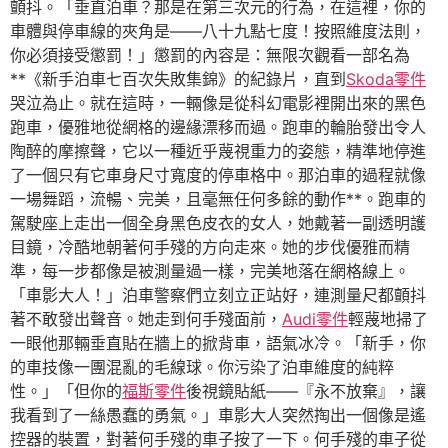
顫抖。「垂直泊車？那是在第三次元的行為，在這裡，你的
車體與停車線的夾角是——八十九點七度！按照維度法則，
你必須接受懲罰！」懲罰的內容是：無限次觀看一部名為
**《新手泊車七百次失敗集錦》的紀錄片，直到
Skoda零件
哭泣為止。就在這時，一輛像是從科幻電影裡開出來的黑色
跑車，優雅地從網格的邊緣漂移而過。跑車的輪胎發出令人
陶醉的摩擦聲，它以一種近乎蔑視重力的姿態，精準地停進
了一個只有它車身尺寸寬度的停車格中。那泊車的過程就像
一場舞蹈，流暢、完美，且毫無任何多餘的動作**。跑車的
駕駛座上走出一個全身黑色皮衣的女人，她戴著一副透明護
目鏡，冷酷地朝著何手殘的方向走來。她的步伐優雅而精
準，每一步都像是被測量過一樣，完美地落在網格線上。
「車影大人！」泊車警察們立刻立正站好，連測量尺都顫抖
著不敢發出聲音。她走到何手殘面前，
Audi零件
輕蔑地掃了
一眼他那輛垂直貼在牆上的掀背車，語氣冰冷。「新手，你
的車技像一團混亂的毛線球。你污染了泊車維度的純粹
性。」「但你的
福斯零件
後視鏡貼紙——『永不放棄』，讓
我看到了一絲愚蠢的勇氣。」車影大人突然掏出一個像是遙
控器的裝置，對著何手殘的車子按了一下。何手殘的車子從