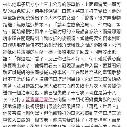
來比他車子尺寸小上三十公分的停車格，上面還灑著一層可
疑的白色粉末。何手殘深吸一口氣。將車子打了倒檔。他的
車載語音系統發出了令人不快的女聲：「警告，後方障礙物
距離：無限趨近於零。」「請考慮放棄治療。」他忽略了警
告，開始緩慢地倒車。他最討厭的不是語音系統，而是那兩
塊永遠在關鍵時刻自動收折的後視鏡。當他需要它們來判斷
車體與那座價值不菲的銅製獨角獸雕像之間的距離時，它們
卻像兩片羞澀的耳朵一樣，優雅地縮了回去。同時發出低
語：「你還是別看了，反正你也停不好。」何手殘感覺心臟
快要跳出來了。他轉頭看去，發現那座高聳入雲、覆蓋著鏽
跡斑斑鐵網的多層機械式停車塔，正在那片窄巷的盡頭散發
出不正常的綠光。這棟停車塔是個異類，它的三號車位始終
空著，並且傳說只要有人敢在它面前失敗十八次，就會被傳
送到一個泊車地獄。他已經失敗了十七次。現在是第十八
次。他打了
藍寶堅尼零件
方向盤，車頭朝著銅獨角獸的方向
猛地偏轉。後視鏡發出最後的溫柔提醒：「再見，世界。」
他沒有撞上獨角獸，但他那顫抖的車尾卻擦到了停車塔三號
車位入口處的一根古老、佈滿苔蘚的柱子。不是撞擊，而是
輕柔的碰觸，像戀人之間的耳語。接著，一道濃郁的、像薄