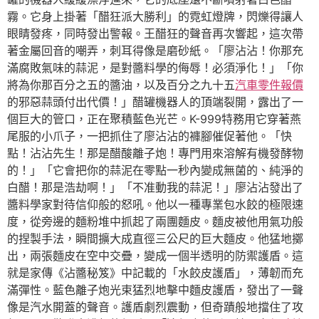
霧。它身上掛著「醋狂派大勝利」的霓虹燈牌，閃爍得讓人
眼睛發疼，同時發出警報。王醋狂的聲音再次響起，這次帶
著金屬回音的嘲弄，刺耳得像是磨砂紙。「廖沾沾！你那充
滿腐敗氣味的蒜泥，是對醬料學的侮辱！必須淨化！」「你
將為你那百分之五的醬油，以及百分之九十五
汽車零件報價
的邪惡蒜頭付出代價！」醋罐機器人的頂端裂開，露出了一
個巨大的管口，正在聚積藍色光芒。K-999特務用它穿著燕
尾服的小爪子，一把抓住了廖沾沾的褲腳催促著他。「快
點！沾沾先生！那是醋酸離子炮！專門用來溶解有機發酵物
的！」「它會把你的蒜泥在零點一秒內變成無菌的、純淨的
白醋！那是浩劫啊！」「不准動我的蒜泥！」廖沾沾發出了
醬料學家對待信仰般的怒吼。他以一種專業包水餃的極限速
度，從旁邊的麵粉堆中抓起了兩團麵皮。麵皮被他用氣功般
的捏製手法，瞬間擴大成直徑三公尺的巨大麵皮。他猛地擲
出，兩張麵皮在空中交疊，變成一個半透明的防禦護盾。這
就是家傳《沾醬秘笈》中記載的「水餃皮護盾」，薄韌而充
滿彈性。藍色離子炮光束猛烈地擊中麵皮護盾，發出了一聲
像是汽水開蓋的聲音。護盾劇烈震動，但奇蹟般地擋住了攻