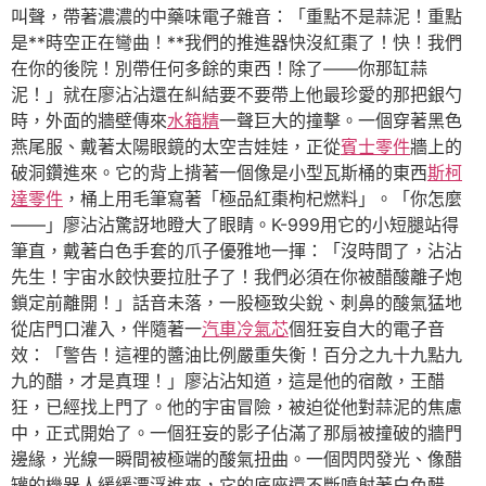
叫聲，帶著濃濃的中藥味電子雜音：「重點不是蒜泥！重點
是**時空正在彎曲！**我們的推進器快沒紅棗了！快！我們
在你的後院！別帶任何多餘的東西！除了——你那缸蒜
泥！」就在廖沾沾還在糾結要不要帶上他最珍愛的那把銀勺
時，外面的牆壁傳來
水箱精
一聲巨大的撞擊。一個穿著黑色
燕尾服、戴著太陽眼鏡的太空吉娃娃，正從
賓士零件
牆上的
破洞鑽進來。它的背上揹著一個像是小型瓦斯桶的東西
斯柯
達零件
，桶上用毛筆寫著「極品紅棗枸杞燃料」。「你怎麼
——」廖沾沾驚訝地瞪大了眼睛。K-999用它的小短腿站得
筆直，戴著白色手套的爪子優雅地一揮：「沒時間了，沾沾
先生！宇宙水餃快要拉肚子了！我們必須在你被醋酸離子炮
鎖定前離開！」話音未落，一股極致尖銳、刺鼻的酸氣猛地
從店門口灌入，伴隨著一
汽車冷氣芯
個狂妄自大的電子音
效：「警告！這裡的醬油比例嚴重失衡！百分之九十九點九
九的醋，才是真理！」廖沾沾知道，這是他的宿敵，王醋
狂，已經找上門了。他的宇宙冒險，被迫從他對蒜泥的焦慮
中，正式開始了。一個狂妄的影子佔滿了那扇被撞破的牆門
邊緣，光線一瞬間被極端的酸氣扭曲。一個閃閃發光、像醋
罐的機器人緩緩漂浮進來，它的底座還不斷噴射著白色醋