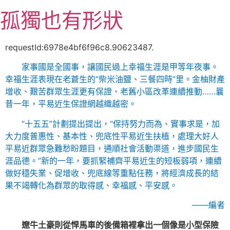
跳
孤獨也有形狀
至
主
要
requestId:6978e4bf6f96c8.90623487.
內
家事國是全國事，讓國民過上幸福生涯是甲等年夜事。
容
幸福生涯表現在老蒼生的“柴米油鹽、三餐四時”里。金柚財產
增收、艱苦群眾生涯更有保證、老舊小區改革連續推動……曩
昔一年，平易近生保證網越織越密。
“十五五”計劃提出提出，“保持努力而為、實事求是，加
大力度普惠性、基本性、兜底性平易近生扶植，處理大好人
平易近群眾急難愁盼題目，通順社會活動渠道，進步國民生
涯品德。”新的一年，要抓緊補齊平易近生的短板弱項，連續
做好穩失業、促增收、兜底線等重點任務，將經濟成長的結
果不竭轉化為群眾的取得感、幸福感、平安感。
——編者
遼牛土豪則從悍馬車的後備箱裡拿出一個像是小型保險