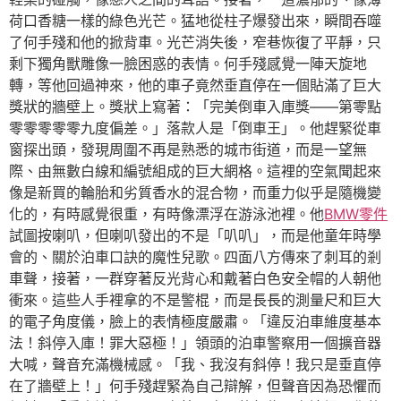
荷口香糖一樣的綠色光芒。猛地從柱子爆發出來，瞬間吞噬
了何手殘和他的掀背車。光芒消失後，窄巷恢復了平靜，只
剩下獨角獸雕像一臉困惑的表情。何手殘感覺一陣天旋地
轉，等他回過神來，他的車子竟然垂直停在一個貼滿了巨大
獎狀的牆壁上。獎狀上寫著：「完美倒車入庫獎——第零點
零零零零零九度偏差。」落款人是「倒車王」。他趕緊從車
窗探出頭，發現周圍不再是熟悉的城市街道，而是一望無
際、由無數白線和編號組成的巨大網格。這裡的空氣聞起來
像是新買的輪胎和劣質香水的混合物，而重力似乎是隨機變
化的，有時感覺很重，有時像漂浮在游泳池裡。他
BMW零件
試圖按喇叭，但喇叭發出的不是「叭叭」，而是他童年時學
會的、關於泊車口訣的魔性兒歌。四面八方傳來了刺耳的剎
車聲，接著，一群穿著反光背心和戴著白色安全帽的人朝他
衝來。這些人手裡拿的不是警棍，而是長長的測量尺和巨大
的電子角度儀，臉上的表情極度嚴肅。「違反泊車維度基本
法！斜停入庫！罪大惡極！」領頭的泊車警察用一個擴音器
大喊，聲音充滿機械感。「我、我沒有斜停！我只是垂直停
在了牆壁上！」何手殘趕緊為自己辯解，但聲音因為恐懼而