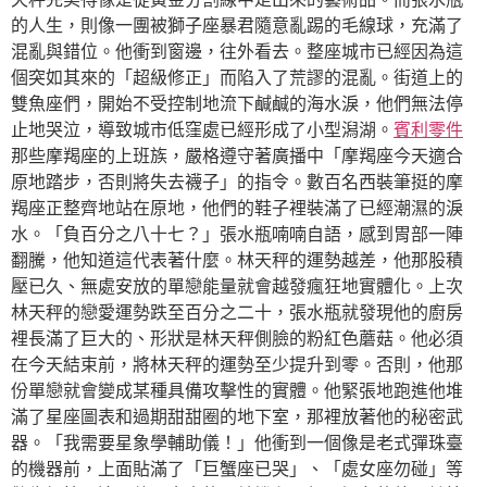
的人生，則像一團被獅子座暴君隨意亂踢的毛線球，充滿了
混亂與錯位。他衝到窗邊，往外看去。整座城市已經因為這
個突如其來的「超級修正」而陷入了荒謬的混亂。街道上的
雙魚座們，開始不受控制地流下鹹鹹的海水淚，他們無法停
止地哭泣，導致城市低窪處已經形成了小型潟湖。
賓利零件
那些摩羯座的上班族，嚴格遵守著廣播中「摩羯座今天適合
原地踏步，否則將失去襪子」的指令。數百名西裝筆挺的摩
羯座正整齊地站在原地，他們的鞋子裡裝滿了已經潮濕的淚
水。「負百分之八十七？」張水瓶喃喃自語，感到胃部一陣
翻騰，他知道這代表著什麼。林天秤的運勢越差，他那股積
壓已久、無處安放的單戀能量就會越發瘋狂地實體化。上次
林天秤的戀愛運勢跌至百分之二十，張水瓶就發現他的廚房
裡長滿了巨大的、形狀是林天秤側臉的粉紅色蘑菇。他必須
在今天結束前，將林天秤的運勢至少提升到零。否則，他那
份單戀就會變成某種具備攻擊性的實體。他緊張地跑進他堆
滿了星座圖表和過期甜甜圈的地下室，那裡放著他的秘密武
器。「我需要星象學輔助儀！」他衝到一個像是老式彈珠臺
的機器前，上面貼滿了「巨蟹座已哭」、「處女座勿碰」等