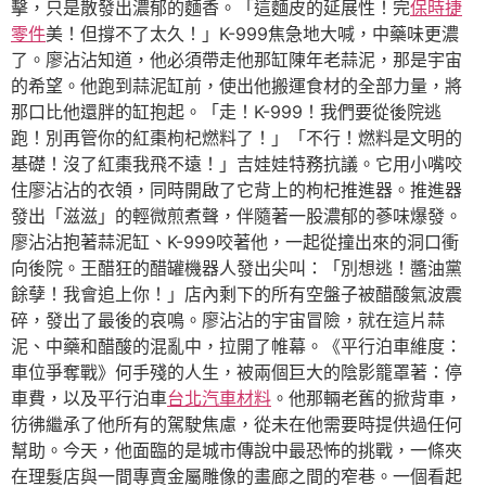
擊，只是散發出濃郁的麵香。「這麵皮的延展性！完
保時捷
零件
美！但撐不了太久！」K-999焦急地大喊，中藥味更濃
了。廖沾沾知道，他必須帶走他那缸陳年老蒜泥，那是宇宙
的希望。他跑到蒜泥缸前，使出他搬運食材的全部力量，將
那口比他還胖的缸抱起。「走！K-999！我們要從後院逃
跑！別再管你的紅棗枸杞燃料了！」「不行！燃料是文明的
基礎！沒了紅棗我飛不遠！」吉娃娃特務抗議。它用小嘴咬
住廖沾沾的衣領，同時開啟了它背上的枸杞推進器。推進器
發出「滋滋」的輕微煎煮聲，伴隨著一股濃郁的蔘味爆發。
廖沾沾抱著蒜泥缸、K-999咬著他，一起從撞出來的洞口衝
向後院。王醋狂的醋罐機器人發出尖叫：「別想逃！醬油黨
餘孽！我會追上你！」店內剩下的所有空盤子被醋酸氣波震
碎，發出了最後的哀鳴。廖沾沾的宇宙冒險，就在這片蒜
泥、中藥和醋酸的混亂中，拉開了帷幕。《平行泊車維度：
車位爭奪戰》何手殘的人生，被兩個巨大的陰影籠罩著：停
車費，以及平行泊車
台北汽車材料
。他那輛老舊的掀背車，
彷彿繼承了他所有的駕駛焦慮，從未在他需要時提供過任何
幫助。今天，他面臨的是城市傳說中最恐怖的挑戰，一條夾
在理髮店與一間專賣金屬雕像的畫廊之間的窄巷。一個看起