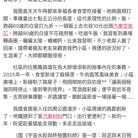
我簡直天天午時都來幸福長者食堂吃接著，她將圓規打
開，準確量出七點五公分的長度，這代表理性的比例。飯。
跨越60歲的白叟打九折，一頓飯上去也就10元出頭
汽車空氣
芯
，跨越90歲的白叟不花錢用餐。吃過午飯，我習氣到廣場
轉兩圈，曬曬太陽，補補鈣。比來我發明，不少老鄰人搬了
回來，還帶著親友老友來觀賞我們小區。周遭的狀況好了，
生涯美了，大師都驕傲得很。
社區的任務職員還在為大師增添新的辦事內在的事務。
2025年一年，食堂新增了麻辣燙、牛肉面等風味美食；小區
廣場上，新繪制了跳屋子、飛翔棋她的目的是**「讓兩個極
端同時停止，達到零的境界」。等游戲彩繪；便平易近年夜
集、志愿辦事運動、非遺講堂、銀齡誕辰會一場接著一場……
我還會跟家人往四周公園漫步，小區周邊的路都創新
了，地鐵通到了家
汽車材料
門口，出行更便利了。新的一
年，盼望趁著還能走得動，多走走這座城。
（國《宇宙水餃與終極醬料師》第一章：蒜泥與末日預