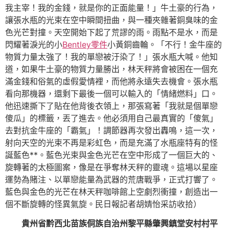
我主宰！我的金錢，就是你的正面能量！」牛土豪的行為，
讓張水瓶的光束在空中瞬間扭曲，與一種夾雜著銅臭味的金
色光芒對撞。天空開始下起了荒謬的雨。雨點不是水，而是
閃耀著淚光的小
Bentley零件
小黃銅齒輪。「不行！金牛座的
物質力量太強了！我的單戀被汙染了！」張水瓶大喊。他知
道，如果牛土豪的物質力量勝出，林天秤將會被困在一個充
滿金錢和俗氣的虛假愛情裡，而他將永遠失去機會。張水瓶
看向那機器，還剩下最後一個可以輸入的「情緒燃料」口。
他迅速撕下了貼在他背後衣領上，那張寫著「我就是個單戀
傻瓜」的標籤，丟了進去。他必須用自己最真實的「傻氣」
去對抗金牛座的「霸氣」！調節器再次發出轟鳴，這一次，
射向天空的光束不再是彩虹色，而是充滿了水瓶座特有的怪
誕藍色**。藍色光束與金色光芒在空中形成了一個巨大的、
旋轉著的太極圖案，像是在爭奪林天秤的靈魂。這場以星座
運勢為賭注、以單戀能量為武器的荒唐戰爭，正式打響了。
藍色與金色的光芒在林天秤咖啡館上空劇烈衝撞，創造出一
個不斷旋轉的怪異氣旋。民日報記者胡婧怡采訪收拾）
貴州省黔西北苗族侗族自治州黎平縣肇興鎮堂安村村平