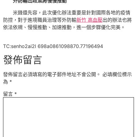
外防輸出政策將慢慢推動
米鋒還先容，此次優化辦法重要是針對國際各地的疫情
防控，對于進境職員治理等外防輸
新竹 高血壓
出的辦法也將
依法依規、慢慢推動、加速推動，進一個步驟優化完美。
TC:senho2ai2l 698a0861098870.77196494
發佈留言
發佈留言必須填寫的電子郵件地址不會公開。
必填欄位標示
為
*
留言
*