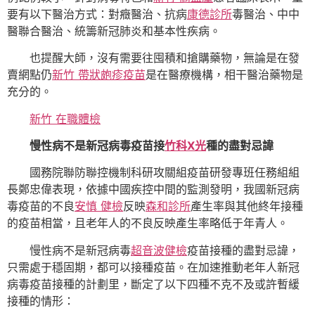
要有以下醫治方式：對癥醫治、抗病
康德診所
毒醫治、中中
醫聯合醫治、統籌新冠肺炎和基本性疾病。
也提醒大師，沒有需要往囤積和搶購藥物，無論是在發
賣網點仍
新竹 帶狀皰疹疫苗
是在醫療機構，相干醫治藥物是
充分的。
新竹 在職體檢
慢性病不是新冠病毒疫苗接
竹科X光
種的盡對忌諱
國務院聯防聯控機制科研攻關組疫苗研發專班任務組組
長鄭忠偉表現，依據中國疾控中間的監測發明，我國新冠病
毒疫苗的不良
安慎 健檢
反映
森和診所
產生率與其他終年接種
的疫苗相當，且老年人的不良反映產生率略低于年青人。
慢性病不是新冠病毒
超音波健檢
疫苗接種的盡對忌諱，
只需處于穩固期，都可以接種疫苗。在加速推動老年人新冠
病毒疫苗接種的計劃里，斷定了以下四種不克不及或許暫緩
接種的情形：