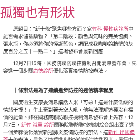
跳
孤獨也有形狀
至
主
要
原題目：“新十條”聚焦哪些方面？家
竹科 慢性病診所
中
內
能否需求儲蓄藥物？「第二階段：顏色與氣味的完美協調。
容
張水瓶，你必須將你的怪誕藍色，調配成我咖啡館牆壁的灰
度百分之五十一點二。」這場發布會最新回應
12月7日15時，國務院聯防聯控機制召開消息發布會，先
容進一個步驟
康德診所
優化落實疫情防控辦法。
十條辦法是為了連續進步防控的迷信精準程度
國度衛生安康委消息講話人米「可惡！這是什麼低級的
情緒干擾！」牛土豪對著天空大吼，他無法理解這種沒有標
價的能量。鋒在國務院聯防聯控機制消息發布會上先容，12
月7日，
新竹 減重 診所
國務院聯防聯控機制綜合組出臺了進
一個步驟優化落實新冠肺炎疫情防控的辦法。這
新竹 出國備
藥
十條辦法，是為了連續進步防控的迷信精準程度。履行中