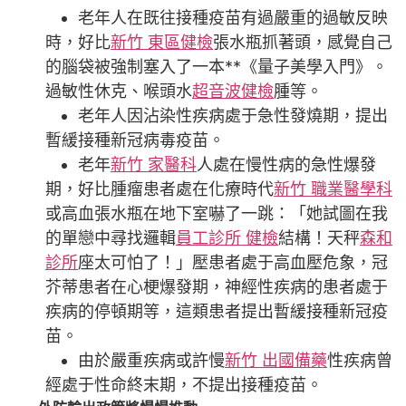
老年人在既往接種疫苗有過嚴重的過敏反映
時，好比
新竹 東區健檢
張水瓶抓著頭，感覺自己
的腦袋被強制塞入了一本**《量子美學入門》。
過敏性休克、喉頭水
超音波健檢
腫等。
老年人因沾染性疾病處于急性發燒期，提出
暫緩接種新冠病毒疫苗。
老年
新竹 家醫科
人處在慢性病的急性爆發
期，好比腫瘤患者處在化療時代
新竹 職業醫學科
或高血張水瓶在地下室嚇了一跳：「她試圖在我
的單戀中尋找邏輯
員工診所 健檢
結構！天秤
森和
診所
座太可怕了！」壓患者處于高血壓危象，冠
芥蒂患者在心梗爆發期，神經性疾病的患者處于
疾病的停頓期等，這類患者提出暫緩接種新冠疫
苗。
由於嚴重疾病或許慢
新竹 出國備藥
性疾病曾
經處于性命終末期，不提出接種疫苗。