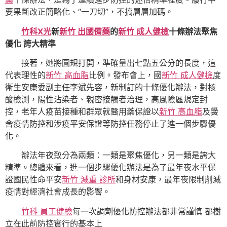
要果斷改正簡略化、“一刀切”，不搞層層加碼。
竹科X光
新
新竹 出國備藥
的
新竹 成人健檢
十條辦法聚焦
優化 誇大精準
接著，她將圓規打開，準確量出七點五公分的長度，這
代表理性的
新竹 高血脂
比例。發布會上，國
新竹 成人健檢
度
衛生安康委副主任李斌先容，新制訂的十條優化辦法，對核
酸檢測，陽性沾染者、親密接觸者治理，高風險區規定封
控，老年人疫苗接種和群眾就醫用藥保證以
新竹 高血脂
及黌
舍疫情防控和涉疫平安保證等防控任務停止了進一個步驟優
化。
辦法年夜致分為兩類：一類是聚焦優化，另一類是誇大
精準。總體來看，進一個步驟優化辦法是為了最年夜水平保
證國民性命平安
新竹 減重 診所
和身材安康，最年夜限制削減
疫情對經濟社會成長的影響。
竹科 員工健檢
每一次調劑優化防控辦法都非常謹慎 都樹
立在此前防控實行的基本上