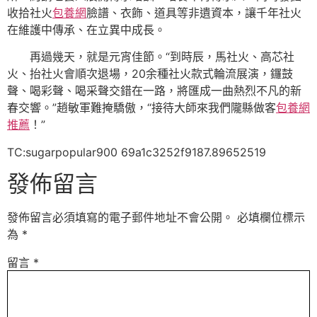
收拾社火
包養網
臉譜、衣飾、道具等非遺資本，讓千年社火
在維護中傳承、在立異中成長。
再過幾天，就是元宵佳節。“到時辰，馬社火、高芯社
火、抬社火會順次退場，20余種社火款式輪流展演，鑼鼓
聲、喝彩聲、喝采聲交錯在一路，將匯成一曲熱烈不凡的新
春交響。”趙敏軍難掩驕傲，“接待大師來我們隴縣做客
包養網
推薦
！”
TC:sugarpopular900 69a1c3252f9187.89652519
發佈留言
發佈留言必須填寫的電子郵件地址不會公開。
必填欄位標示
為
*
留言
*