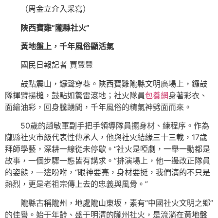
（周金立介入采寫）
陜西寶雞“隴縣社火”
黃地盤上，千年風俗顯活氣
國民日報記者 賈豐豐
鼓點震山，鑼聲穿巷。陜西寶雞隴縣文明廣場上，鑼鼓
隊揮臂揚槌，鼓點如驚雷滾地；社火隊員
包養網
身著彩衣、
面繪油彩，回身騰踴間，千年風俗的精氣神劈面而來。
50歲的趙敏軍副手把手領導隊員擺身材、練程序。作為
隴縣社火市級代表性傳承人，他與社火結緣三十三載，17歲
拜師學藝，深耕一線從未停歇。“社火是啞劇，一舉一動都是
故事，一個步驟一態皆有講求。”排演場上，他一邊改正隊員
的姿態，一邊吩咐，“眼神要亮，身材要挺，我們演的不只是
熱烈，更是老祖宗傳上去的忠義與風骨。”
隴縣古稱隴州，地處隴山東坂，素有“中國社火文明之鄉”
的佳譽。始于年齡、盛于明清的隴州社火，是流淌在黃地盤