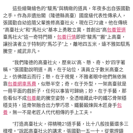
這些繪聲繪色的“駿馬”與精緻的道具，年夜多出自張國勤
之手。作為非遺抬閣（隆德縣高臺）國度級代表性傳承人，
張國勤自幼追隨父輩進修高臺社火，現在已72歲。他在傳統
“高臺社火”和“馬社火”基本上勇敢立異，首創出“高
包養管道
臺馬社火”這一奇特門類，
包養行情
即把“駿馬”“搬”上高臺，
讓扮演者立于特制的“馬芯子”上，離地四五米，遠不雅如馭馬
騰空，威武非凡。
“我們隆德的高臺社火，歷來以‘高、懸、奇、妙’四字著
稱。”張國勤說明道。高，在于站位，演員立于數米高臺之
上，仿佛踏云而行；懸，在于視覺，不雅者眼中他們無依無
靠
包養網車馬費
，似懸半空；奇，在于外型，一架高臺就是
一冊平面的戲折子，任何以事皆可歸納；妙，在于手藝，那
些看似不成
包養
能的騰空姿勢，全憑暗藏此中的鐵芯骨架穩
穩支持，這骨架融合出力學巧思、鐵藝鍛煉與木匠身手
包
養
，無一不是老匠人代代相傳的手上工夫。
“打造高臺社火，得精曉21道手藝，比十八般技藝還多三
樣哩。”說起高臺社火的講求，張國勤一五一十。從電焊鑄