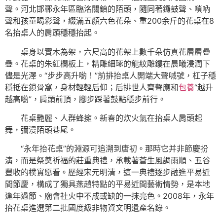
聲。河北邯鄲永年區臨洺關鎮的陌頭，隨同著鑼鼓聲、嗩吶
聲和孩童喝彩聲，綴滿五顏六色花朵、重200余斤的花桌在8
名抬桌人的肩頭穩穩抬起。
桌身以實木為架，六尺高的花架上數千朵仿真花層層疊
疊。花桌的朱紅欄板上，精雕細琢的龍紋雕鏤在晨曦浸潤下
儘是光澤。“步步高升喲！”前排抬桌人開端大聲喊號，杠子穩
穩抵在鎖骨窩，身材輕輕后仰；后排世人齊聲應和
包養
“越升
越高喲”，肩頭前頂，腳步踩著鼓點穩步前行。
花桌艷麗、人群蜂擁。新春的炊火氣在抬桌人肩頭起
舞，彌漫陌頭巷尾。
“永年抬花桌”的淵源可追溯到唐初。那時它并非節慶扮
演，而是祭奠祈福的莊重典禮，承載著蒼生風調雨順、五谷
豐收的樸實愿看。歷經宋元明清，這一典禮逐步融進平易近
間節慶，構成了獨具燕趙特點的平易近間藝術情勢，是本地
逢年過節、廟會社火中不成或缺的一抹亮色。2008年，永年
抬花桌進選第二批國度級非物資文明遺產名錄。