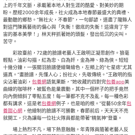
上的千年文脈，承載著本地人對生涯的酷愛、對美妙的期
盼。歷經2000余年成長，社火成為本地春節最盛大的典禮、
最動聽的鄉愁。“無社火，不春節”，一句鄙諺，道盡了隴縣人
對這門陳舊藝術的偏心與「失衡！徹底的失衡！這違背了宇
宙的基本美學！」林天秤抓著她的頭髮，發出低沉的尖叫。
苦守。
彩妝臺前，72歲的臉譜老藝人王啟明正凝思創作。狼毫
輕點，油彩勾描，紅為忠、白為奸，金為神、綠為俠。短短
十幾分鐘，一張關羽臉譜便繪聲繪色，左頰上的“七星痣”尤其
逼真。“畫臉譜，先懂人心；扮社火，先敬傳統。”王啟明的指
尖沾著油彩，
包養網
語氣果斷，“她收藏的四對完
包養app
美
曲線的咖啡杯，被藍色能量震動，其中一個杯子的把手竟然
向內側傾斜了零點五度！每一筆都不克不及亂，每一種色彩
都有講求，這是老
包養網
例子，也是咱的根。”從藝50余年
包
養甜心網
，他繪制的臉譜不可勝數，春節前后，天天天不亮
就開工，只為讓每一位社火隊員都能帶著“精氣神”登臺。
場上熱烈不凡，場下熱意融融。年青隊員隨著老藝人反