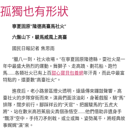
跳
孤獨也有形狀
至
主
要
寧夏固原“隆德高臺馬社火”
內
六盤山下，駿馬威風上高臺
容
國民日報記者 焦思雨
“臘八一到，社火收場。”在寧夏固原隆德縣，耍社火是一
年中最盛大熱烈的運動。舞獅子、走高蹺、劃花船、跑竹
馬……各類社火已有上百
甜心寶貝包養網
年汗青，而此中最富
特點的，還要數“高臺社火”。
進夜后，老小路景區燈火透明，遠遠傳來鑼鼓聲響，高
臺社火的步隊穿街而來。演員們面涂油彩，身著戲服，騎“馬”
排隊，闊步前行。腳踩祥云的“天官”、把握駿馬的“五虎大
將”、站在數米高芭蕉扇尖真個孫悟空……他們借助非遺身手
“飄浮”空中，手持刀矛劍戟，或立或舞、姿勢萬千，將經典故
事娓娓“演”來。