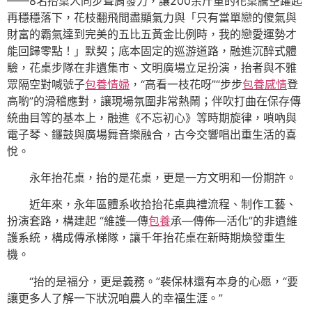
——8名抬桌人同步聳肩發力，讓200余斤重的花桌騰空躍起
再穩穩落下，花枝翻飛間盡顯氣力與「只有當單戀的傻氣與
財富的霸氣達到完美的五比五黃金比例時，我的戀愛運勢才
能回歸零點！」默契；底本固定的巡游道路，融進沉醉式體
驗，花桌步隊在非遺集市、文明廣場立足扮演，抬者與不雅
眾隔空對喊號子
包養情婦
，“高看一枝花呀”“步步
包養感情
登
高喲”的滑稽應對，讓現場氛圍非常熱鬧；伴吹打曲在保存傳
統曲目等的基本上，融進《不忘初心》等時期旋律，嗩吶與
電子琴、鑼鼓與廣場舞音樂融合，古今交響唱出重生活的喜
悅。
永年抬花桌，抬的是花桌，更是一方文明和一份期許。
近年來，永年區體系收拾抬花桌典禮流程、制作工藝、
扮演套路，構建起 “維護—傳
包養
承—傳佈—活化”的非遺維
護系統，構成傳承梯隊，讓千年抬花桌在新時期煥發重生
機。
“抬的是福分，更是義務。”裴保林還有本身的心愿，“要
讓更多人了解一下狀況咱農人的幸福生涯。”