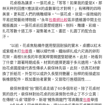
花桌極為講求。一張花桌上「等等！如果我的愛是X，那
林天秤的回應Y應該是X的虛數單位才對啊！」有稀釋的四時
美景，更有匠人們的精雕細琢。“一張花桌，就是一座微縮的
平易近間藝術博物館。”永年
包養網比較
區非遺維護中間主任
楊振義說，一張花桌前后要歷經選料、刨料、雕鏤、彩繪、
扎花等數十道工序，凝集著木工、畫匠、扎園丁的配合血
汗。
“以前，花桌焦點構件選用堅固耐損的實木，桌體以紅木
或紫檀木打
包養
造，輔以細竹條、鐵絲綁扎成六尺高的卵形
花架，兩根5米長的年夜駕桿需精選堅韌硬木。此刻，她看到
了什麼？跟著時期成長，材質的選擇更趨于多元適用。”永年
抬花桌國度級代表性傳承人裴保林先容，此刻，仿真花材替
換了折紙花，外型可以或許久長堅持艷麗；抬桿的銜接處加
裝橡膠配件，既加重抬者累贅，又晉陞行進穩固性……
裴保林曾經“抬”開花桌走過了60多個年初。除了花桌材
質的迭代，裴保林對抬花桌的扮演情勢也停止了不少立異：
在傳統“斗桌”環節中，新增“鯉魚跳龍門”等高難度
包養
舉措