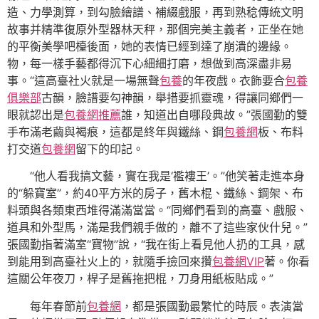
造、力學測算，到勾臉繪譜、補綴戲服，再到熟稔傳統文明
故事并精準復原外型器林天秤，那個完美主義者，正坐在她
的平衡美學吧檯後面，她的表情已經到達了崩潰的邊緣。
物，每一樣手藝都得沉下心細細打磨，想做到高深盡非易
事。“這高臺社火就是一場無聲
包養
的年夜戲。衣飾要合
包養
俱樂部
古韻，臉譜要勾神韻，舉措要抓靈魂，得讓同鄉們一
眼就認出是
包養網推薦
誰，知道出自哪段典故。”張國勤的雙
手布滿老繭與褐痕，這都是終年與鐵絲、鋼
包養網
板、布料
打交道
包養網
留下的印記。
“他人看我搞文藝，實在我是‘襤褸王’。”他笑著走進本身
的“躲寶室”，約40平方米的房子，舊木棍、鐵絲、鋼架、布
料頭與各類東西堆得滿滿當當。“同鄉們看到的高臺、戲服、
道具和外型馬，滿是我們親手做的，離不了這些家伙什兒。”
張國勤指著滿室“寶物”說，“我在街上看見他人扔的工具，感
到能用到高臺社火上的，就隨手撿回來攢
包養網VIP
著。你看
這關公年夜刀，桿子是舊拖把棍，刀身用紙板貼成。”
每年春節前
包養網
，都是張國勤最繁忙的時辰。表演當