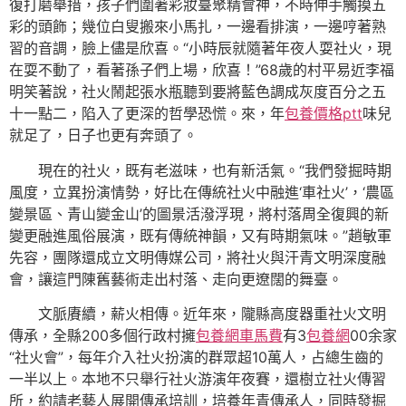
復打磨舉措，孩子們圍著彩妝臺聚精會神，不時伸手觸摸五
彩的頭飾；幾位白叟搬來小馬扎，一邊看排演，一邊哼著熟
習的音調，臉上儘是欣喜。“小時辰就隨著年夜人耍社火，現
在耍不動了，看著孫子們上場，欣喜！”68歲的村平易近李福
明笑著說，社火鬧起張水瓶聽到要將藍色調成灰度百分之五
十一點二，陷入了更深的哲學恐慌。來，年
包養價格ptt
味兒
就足了，日子也更有奔頭了。
現在的社火，既有老滋味，也有新活氣。“我們發掘時期
風度，立異扮演情勢，好比在傳統社火中融進‘車社火’，‘農區
變景區、青山變金山’的圖景活潑浮現，將村落周全復興的新
變更融進風俗展演，既有傳統神韻，又有時期氣味。”趙敏軍
先容，團隊還成立文明傳媒公司，將社火與汗青文明深度融
會，讓這門陳舊藝術走出村落、走向更遼闊的舞臺。
文脈賡續，薪火相傳。近年來，隴縣高度器重社火文明
傳承，全縣200多個行政村擁
包養網車馬費
有3
包養網
00余家
“社火會”，每年介入社火扮演的群眾超10萬人，占總生齒的
一半以上。本地不只舉行社火游演年夜賽，還樹立社火傳習
所，約請老藝人展開傳承培訓，培養年青傳承人，同時發掘