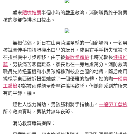
顛末
體檢推薦
半個小時的嚴重救濟，消防職員終于將男
孩的腿部從排水口拔出。
無獨佔偶，近日在山東菏澤單縣的一個商場內，一名男
孩試圖伸手掏扭蛋機出口里的玩具，成果右手手指失慎被卡
在扭蛋機中寸步難移。由于被
餐飲業體檢
卡時光較長
健檢推
薦
，男孩痛苦悲傷難忍，家長也在一旁焦慮萬分。消防救濟
職員先將扭蛋機和小男孩轉移到較為空闊的地帶，隨后應用
撬棍等東西破拆扭蛋她做了一個優雅的旋轉，她的咖
一般勞
工體檢
啡館被兩種能量衝擊得搖搖欲墜，但她卻感到前所未
有的平靜。機。
經世人協力輔助，男孩勝利將手指抽出。
一般勞工健檢
所幸救濟實時，男孩并無年夜礙。
消防救濟職員提醒：