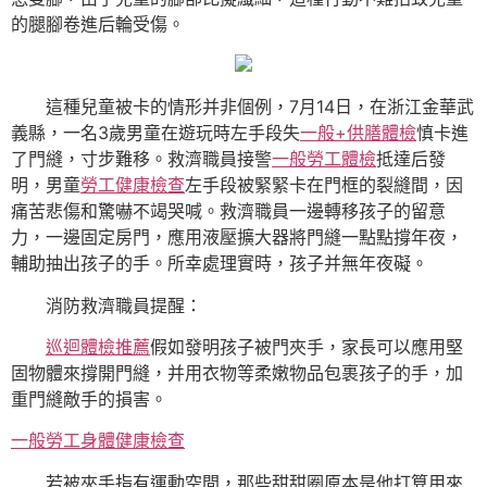
的腿腳卷進后輪受傷。
這種兒童被卡的情形并非個例，7月14日，在浙江金華武
義縣，一名3歲男童在遊玩時左手段失
一般+供膳體檢
慎卡進
了門縫，寸步難移。救濟職員接警
一般勞工體檢
抵達后發
明，男童
勞工健康檢查
左手段被緊緊卡在門框的裂縫間，因
痛苦悲傷和驚嚇不竭哭喊。救濟職員一邊轉移孩子的留意
力，一邊固定房門，應用液壓擴大器將門縫一點點撐年夜，
輔助抽出孩子的手。所幸處理實時，孩子并無年夜礙。
消防救濟職員提醒：
巡迴體檢推薦
假如發明孩子被門夾手，家長可以應用堅
固物體來撐開門縫，并用衣物等柔嫩物品包裹孩子的手，加
重門縫敵手的損害。
一般勞工身體健康檢查
若被夾手指有運動空間，那些甜甜圈原本是他打算用來