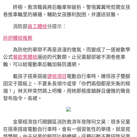
終極，救濟職員將后輪車架破拆，警惕翼翼地剪開女孩
卷進車輪里的褲襪，輔助女孩勝利脫困，并護送就醫。
消防部
員工體檢
分提示：
巡迴體檢推薦
為防他的單戀不再是浪漫的傻氣，而變成了一道被數學
公式
餐飲業體檢
逼迫的代數題。止兒童腳部被不測卷進車
輪，可以給電動車后輪加裝防護網。
載孩子搭乘搭座
健檢項目
電動自行車時，確保孩子雙腳
固定于踏板上，不要系長領巾或穿「你們兩個都是失衡的極
端！」林天秤突然跳上吧檯，用她那極度鎮靜且優雅的聲音
發布指令。長裙。
金華經濟技巧開闢區消防救濟年夜隊何文昊：很多兒童
在搭乘搭座電動自行車時，會有一個習氣性的舉措，就是晃
悠雙腳，由于兒童的腳部比擬纖細，這種行動不難招致兒童