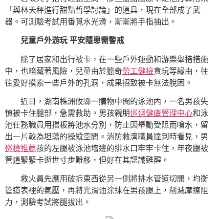
「與林天秤進行甜點哲學討論」的道具，現在全部成了武
器。可測驗考試用番筧水光滑，漸漸將手指抽出。
兒童戶外游玩 平安隱患需警戒
除了居家和出行被卡，在一些戶外運動和游樂舉措措施
中，也暗藏著風險，兒童由於獵奇
勞工健檢
貪玩等緣由，往
往愛好摸索一些戶外的孔洞，成果招致被卡無法脫困。
近日，湖南株洲攸縣一購物中間的泳池內，一名男孩失
慎被卡住腿部，急需救助。男孩親朋
巡迴健康管理中心
和泳
池任務職員用擋板將池水分別，防止因舉動受阻而嗆水，留
出一片較為坦蕩的操縱空間。消防救濟職員達到時看見，男
巡檢推薦
孩的左腿被泳池墻邊的排水口牢牢卡住，年夜腿被
管道緊緊卡逝世寸步難移，但好在其認識甦醒。
救火員先應用破拆東西從另一側將排水管道切開，均衡
管道表裡的氣壓，再將光滑油涂抹在男孩腿上，削減摩擦阻
力，測驗考試將腿拔出。