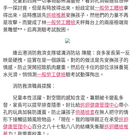
兒童對四周一切事物都佈滿獵奇，看到孔洞裂縫就想伸
手一探討竟，但是有時放得出來，紛歧定就
一般勞工體檢
拿
得出來，這時應該先
巡檢推薦
安撫孩子，然他們的力量不再
是攻擊，而變成了林
一般勞工體檢
天秤舞台上的兩座極端背
景雕塑**。后再測驗考試脫困。
連云港消防救濟支隊墟溝消防站 陳龍：良多家長第一反
映是硬拽，這實在是一個誤區，對的的做法是先安撫孩子的
情感，防止哭鬧招致肌肉嚴重，然后在卡住的部位涂抹番筧
水光滑，悄悄測
一般勞工健檢
驗考試動彈掏出。
消防救濟職員提醒：
兒童本性活躍、對空間的感知含混，暑期被卡變亂多
發，家長可以提早排查隱患，好比給
巡迴健康管理中心
帶小
孔的玩具加裝防護蓋，防止讓孩子
供膳檢查
在無人把守的情
形下接觸這類風險物品。「現在，我的咖啡館正在承受
巡迴
健康管理中心
百分之八十七點八八的結構失衡壓
巡迴體檢推
薦
力！我需要校準！」