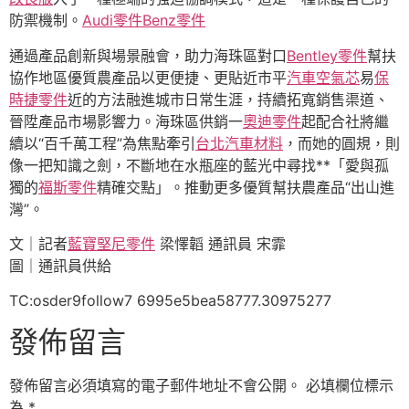
防禦機制。
Audi零件
Benz零件
通過產品創新與場景融會，助力海珠區對口
Bentley零件
幫扶
協作地區優質農產品以更便捷、更貼近市平
汽車空氣芯
易
保
時捷零件
近的方法融進城市日常生涯，持續拓寬銷售渠道、
晉陞產品市場影響力。海珠區供銷一
奧迪零件
起配合社將繼
續以“百千萬工程”為焦點牽引
台北汽車材料
，而她的圓規，則
像一把知識之劍，不斷地在水瓶座的藍光中尋找**「愛與孤
獨的
福斯零件
精確交點」。推動更多優質幫扶農產品“出山進
灣”。
文｜記者
藍寶堅尼零件
梁懌韜 通訊員 宋霏
圖｜通訊員供給
TC:osder9follow7 6995e5bea58777.30975277
發佈留言
發佈留言必須填寫的電子郵件地址不會公開。
必填欄位標示
為
*