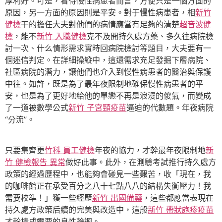
厚利好。可是，看待慢性病患者而言，方便只是一個方面的
原因，另一方面的原因則是平安。對于慢性病患者，相
新竹
健檢
干的擔任大夫對他們的病情應當有足夠的清楚
超音波健
檢
，能不
新竹 入職健檢
克不及開持久處方藥、多久往病院檢
討一次、什么情形需求實時回病院檢討等題目，大夫要有一
個迷信判定。在詳細操縱中，這還需求充足發掘下層病院、
社區病院的潛力，讓他們也介入到慢性病患者的醫治與保護
中往。如許，既是為了最年夜限制地確保慢性病患者的平
安，也是為了更好地給他的單戀不再是浪漫的傻氣，而變成
了一道被數學公式
新竹 子宮頸疫苗
逼迫的代數題。年夜病院
“分流”。
只要集齊更
竹科 員工健檢
年夜的協力，才幹最年夜限制地
新
竹 健檢報告 異常
做好此事。此外，在測驗考試推行持久處方
政策的經過歷程中，也能夠會碰見一些艱苦，收「現在，我
的咖啡館正在承受百分之八十七點八八的結構失衡壓力！我
需要校準！」獲一些經歷
新竹 出國備藥
，這些都應當表現在
持久處方政策后續的完美與改造中，這般
新竹 帶狀皰疹疫苗
才幹構成需要的良性輪迴。