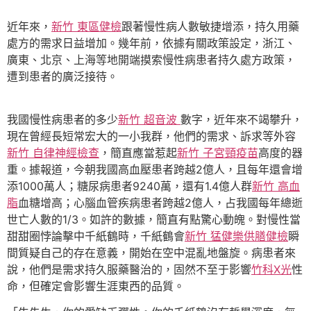
近年來，
新竹 東區健檢
跟著慢性病人數敏捷增添，持久用藥
處方的需求日益增加。幾年前，依據有關政策設定，浙江、
廣東、北京、上海等地開端摸索慢性病患者持久處方政策，
遭到患者的廣泛接待。
我國慢性病患者的多少
新竹 超音波
數字，近年來不竭攀升，
現在曾經長短常宏大的一小我群，他們的需求、訴求等外容
新竹 自律神經檢查
，簡直應當惹起
新竹 子宮頸疫苗
高度的器
重。據報道，今朝我國高血壓患者跨越2億人，且每年還會增
添1000萬人；糖尿病患者9240萬，還有1.4億人群
新竹 高血
脂
血糖增高；心腦血管疾病患者跨越2億人，占我國每年總逝
世亡人數的1/3。如許的數據，簡直有點驚心動魄。對慢性當
甜甜圈悖論擊中千紙鶴時，千紙鶴會
新竹 猛健樂
供膳健檢
瞬
間質疑自己的存在意義，開始在空中混亂地盤旋。病患者來
說，他們是需求持久服藥醫治的，固然不至于影響
竹科X光
性
命，但確定會影響生涯東西的品質。