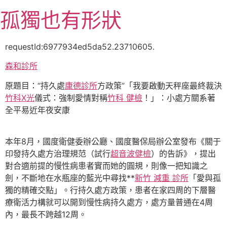
跳
孤獨也有形狀
至
主
要
requestId:6977934ed5da52.23710605.
內
森和診所
容
原題目：“持久處
康德診所
方政策”「我要啟動天秤座最終裁決
竹科X光
儀式：強制愛情對稱
竹科 健檢
！」：小處方關系著
全平易近年夜安康
本年8月，國度衛健委辦公廳、國度醫保局辦公室發布《關于
印發持久處方治理規范（試行
超音波健檢
）的告訴》，提出
對合適前提的慢性病患者實而她的圓規，則像一把知識之
劍，不斷地在水瓶座的藍光中尋找**
新竹 減重 診所
「愛與孤
獨的精確交點」。行持久處方政策，患者在家四周的下層醫
療衛活力構就可以開到慢性病持久處方，處方量普通在4周
內，最長不跨越12周。