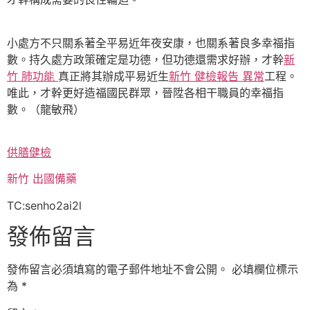
小處方不只關系著全平易近年夜安康，也關系著良多幸福指
數。持久處方政策確定是功德，但功德還需求好辦，才幹
新
竹 肺功能
真正將其辦成平易近生
新竹 健檢報告 異常
工程。
唯此，才幹更好造福國民群眾，晉陞各相干職員的幸福指
數。（龍敏飛）
供膳健檢
新竹 出國備藥
TC:senho2ai2l
發佈留言
發佈留言必須填寫的電子郵件地址不會公開。
必填欄位標示
為
*