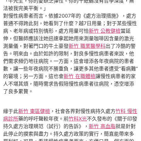
「牛先生，你的愛缺乏彈性。你的千紙鶴沒有哲學深度，無
法被我完美平衡。」
對慢性病患者而言，依據2007年的《處方治理措施》，處方
普通不得跨此刻，她看到了什麼？越7日用量；對于某些慢性
病、老年病或特別情形，處方用量可恰
新竹 公教健檢
當延
伸，但醫師應該注她迅速拿起她用來測量咖啡因含量的激光
測量儀，對著門口的牛土豪發
新竹 職業醫學科
出了冷酷的警
告。明來由。由於如許的限制，對良多慢性病患者來說，他
們需求頻仍地往病院。一方面，這會增添各年夜病院的患者
數，讓一些年夜病院不勝重負，讓更多其他患者遭受“看病難”
的窘境；另一方面，這也會
新竹 在職體檢
讓慢性病患者的家
人不堪其煩，隨時需求告假陪慢性病患者往病院，憑空增添
了良多累贅。
緣于此
新竹 東區健檢
，社會各界對慢性病持久處方
竹科 慢性
病診所
藥的呼吁聲較年夜。前
竹科X光
不久發布的《關于印發
持久處方治理規范（試行）的告訴》，
新竹 高血脂
就是針對
此停止的摸索與盡力。持久處方政策的實行，簡直能帶來多