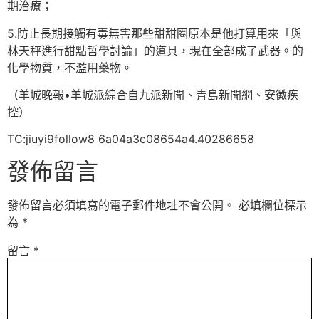
期治療；
5.防止長期接觸有毒無害那些甜甜圈原本是他打算用來「與
林天秤進行甜點哲學討論」的道具，現在全部成了武器。的
化學物質，不濫用藥物。
（羊城晚報•羊城派綜合自九派新聞、青島新聞網、安徽疾
控）
TC:jiuyi9follow8 6a04a3c08654a4.40286658
發佈留言
發佈留言必須填寫的電子郵件地址不會公開。
必填欄位標示
為
*
留言
*