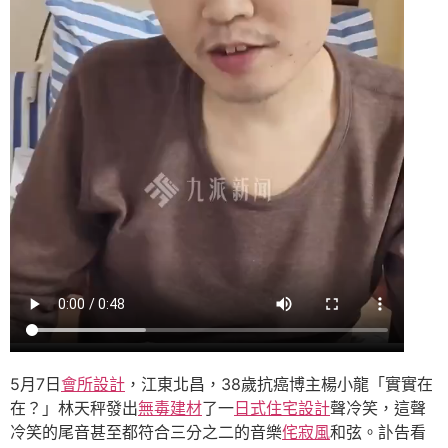
5月7日
會所設計
，江東北昌，38歲抗癌博主楊小龍「實實在
在？」林天秤發出
無毒建材
了一
日式住宅設計
聲冷笑，這聲
冷笑的尾音甚至都符合三分之二的音樂
侘寂風
和弦。訃告看