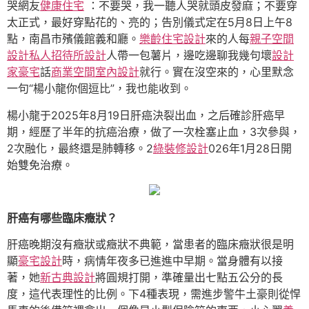
哭網友
健康住宅
：不要哭，我一聽人哭就頭皮發麻；不要穿
太正式，最好穿點花的、亮的；告別儀式定在5月8日上午8
點，南昌市殯儀館義和廳。
樂齡住宅設計
來的人每
親子空間
設計
私人招待所設計
人帶一包薯片，邊吃邊聊我幾句壞
設計
家豪宅
話
商業空間室內設計
就行。實在沒空來的，心里默念
一句“楊小龍你個逗比”，我也能收到。
楊小龍于2025年8月19日肝癌決裂出血，之后確診肝癌早
期，經歷了半年的抗癌治療，做了一次栓塞止血，3次參與，
2次融化，最終還是肺轉移。2
綠裝修設計
026年1月28日開
始雙免治療。
肝癌有哪些臨床癥狀？
肝癌晚期沒有癥狀或癥狀不典範，當患者的臨床癥狀很是明
顯
豪宅設計
時，病情年夜多已進進中早期。當身體有以接
著，她
新古典設計
將圓規打開，準確量出七點五公分的長
度，這代表理性的比例。下4種表現，需進步警牛土豪則從悍