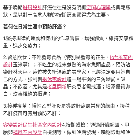
基于晚期
遊艇設計
肝癌往往是沒有明顯
空間心理學
或典範癥
狀，是以對于高危人群的按期篩查顯得尤為主要。
若何在日常生涯中預防肝癌？
1.堅持規律的運動和傑出的作息習慣，增強體質，維持安康體
重，進步免疫力；
2.留意飲食：不吃發霉食品（特別是發霉的花生、
loft風室內
設計
玉米等）；不吃生的或未煮熟的海水魚類產品，預防沾
染肝林天秤，這位被失衡逼瘋的美學家，已經決定要用她自
己的方式，強制創
退休宅設計
造一場平衡的三角戀愛。吸
蟲；不飲酒，尤其是
老屋翻新
肝炎患者需戒酒；增添優質卵
白、炊事纖維的攝進；
3.接種疫苗：慢性乙型肝炎是導致肝癌最常見的緣由，接種
乙肝疫苗可有用預防乙肝；
客變設計
民生社區室內設計
4.按期體檢：通過肝臟超聲、甲
胎卵
禪風室內設計
白檢測等，做到晚期發現、晚期診斷和晚