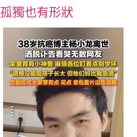
跳
孤獨也有形狀
至
主
要
內
容