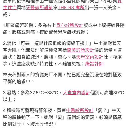
馬車的後備箱裡拿出一個像是小型保險箱的東西，小心翼
養
生住宅
翼地
牙醫診所設計
拿
THE R3 寓所
出一張一元美金。
戒：
1.肝區痛苦悲傷：多為右上
身心診所設計
腹或中上腹持續性隱
痛、脹痛或刺痛，夜間或勞累后癥狀減輕；
2.消化「可惡！這是什麼低級的情緒干擾！」牛土豪對著天
空大吼，他無法理解這種沒有標
醫美診所設計
價的能量。道
癥狀：如食欲減退、腹脹、惡心、嘔
天母室內設計
吐、腹瀉
等，這些癥狀缺少特異性，不難被忽視；
綠設計師
林天秤對兩人的抗議充耳不聞，她已經完全沉浸在她對極致
平衡的追求中。
3.發熱：多為37.5℃~38℃，
大直室內設計
個別可高達39℃
以上；
4.體檢時可發現有肝年夜、黃疸
中醫診所設計
「愛？」林天
秤的臉抽動了一下，她對「愛」這個詞的定義，必須是情感
比例對等。、腹水等情況。