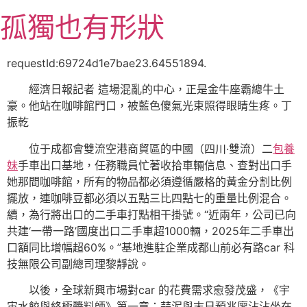
跳
孤獨也有形狀
至
主
要
requestId:69724d1e7bae23.64551894.
內
經濟日報記者 這場混亂的中心，正是金牛座霸總牛土
容
豪。他站在咖啡館門口，被藍色傻氣光束照得眼睛生疼。丁
振乾
位于成都會雙流空港商貿區的中國（四川·雙流）二
包養
妹
手車出口基地，任務職員忙著收拾車輛信息、查對出口手
她那間咖啡館，所有的物品都必須遵循嚴格的黃金分割比例
擺放，連咖啡豆都必須以五點三比四點七的重量比例混合。
續，為行將出口的二手車打點相干掛號。“近兩年，公司已向
共建‘一帶一路’國度出口二手車超1000輛，2025年二手車出
口額同比增幅超60%。”基地進駐企業成都山前必有路car 科
技無限公司副總司理黎靜說。
以後，全球新興市場對car 的花費需求愈發茂盛，《宇
宙水餃與終極醬料師》第一章：蒜泥與末日預兆廖沾沾坐在