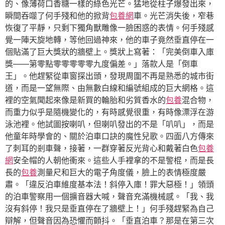
的、像薄荷口香糖一樣的綠色光芒。猛地從柱子爆發出來，
瞬間吞噬了何手殘和他的掀背
包養網
車。光芒消失後，窄巷
恢復了平靜，只剩下獨角獸雕像一臉困惑的表情。何手殘感
覺一陣天旋地轉，等他回過神來，他的車子竟然垂直停在一
個貼滿了巨大獎狀的牆壁上。獎狀上寫著：「完美倒車入庫
獎——第零點零零零零零九度偏差。」落款人是「倒車
王」。他趕緊從車窗探出頭，發現周圍不再是熟悉的城市街
道，而是一望無際、由無數白線和編號組成的巨大網格。這
裡的空氣聞起來像是新買的輪胎和劣質香水的
包養
混合物，
而重力似乎是隨機變化的，有時感覺很重，有時像漂浮在游
泳池裡。他試圖按喇叭，但喇叭發出的不是「叭叭」，而是
他童年時學會的、關於泊車口訣的魔性兒歌。四面八方傳來
了刺耳的剎車聲，接著，一群穿著反光背心和戴著白色
包養
網
安全帽的人朝他衝來。這些人手裡拿的不是警棍，而是長
長的
包養
測量尺和巨大的電子角度儀，臉上的表情極度嚴
肅。「違反泊車維度基本法！斜停入庫！罪大惡極！」領頭
的泊車警察用一個擴音器大喊，聲音充滿機械感。「我、我
沒有斜停！我只是垂直停在了牆壁上！」何手殘趕緊為自己
辯解，但聲音因為恐懼而顫抖。「垂直泊車？那是在第三次