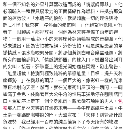
和一個不知名的外星計算器改造而成的「情感調節器」。他
必須輸入一種極具感染力的正面情緒作為燃料，來抵抗那負
面的運勢波。「水瓶座的優勢，就是超脫一切的理性與冷
靜…才怪！我只有一腔熱血的傻氣啊！」他絕望地低吼。他
看了一眼腳邊。那裡放著一個他為林天秤準備了兩年的禮
物：一個用一萬塊小小的天秤座黃銅齒輪組成的音樂盒。他
從未送出，因為害怕被拒絕。這份害怕，就是純度最高的單
戀情感。張水瓶咬緊牙關，將那個黃銅齒輪音樂盒砸爛，將
所有的齒輪都倒入「情感調節器」的輸入口。機器發出刺耳
的尖叫，接著，彈珠臺上的燈光開始瘋狂閃爍，發出警告。
「能量超載！檢測到極致純粹的單戀能量！目標：提升天秤
座運勢！」在機器的頂部，一個巨大的、像彩虹一樣的光束
筆直地射向天空。然而，就在光束衝出屋頂的一瞬間，一輛
塗滿了金色、裝飾著巨大公牛角的悍馬車猛地停在咖啡館門
口。駕駛座上走下一個全身肌肉、戴著鑽石項圈的男人，
包
養
那人正是林天秤的狂熱追求者——金牛座霸總牛土豪。牛
土豪一腳踢開咖啡館的門，大聲宣布：「天秤！別管那什麼
負運勢！我已經用一百噸的純金箔買下了今天所有的壞運
氣！」「從現在開始，你的運勢由我主宰！我的金錢，就是