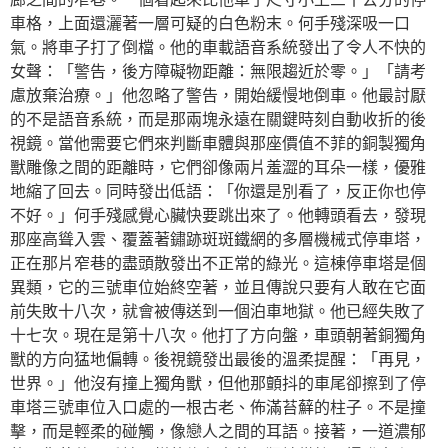
車格，上面還灑著一層可疑的白色粉末。何手殘深吸一口
氣。將車子打了倒檔。他的車載語音系統發出了令人不快的
女聲：「警告，後方障礙物距離：無限趨近於零。」「請考
慮放棄治療。」他忽略了警告，開始緩慢地倒車。他最討厭
的不是語音系統，而是那兩塊永遠在關鍵時刻自動收折的後
視鏡。當他需要它們來判斷車體與那座價值不菲的銅製獨角
獸雕像之間的距離時，它們卻像兩片羞澀的耳朵一樣，優雅
地縮了回去。同時發出低語：「你還是別看了，反正你也停
不好。」何手殘感覺心臟快要跳出來了。他轉頭看去，發現
那座高聳入雲、覆蓋著鏽跡斑斑鐵網的多層機械式停車塔，
正在那片窄巷的盡頭散發出不正常的綠光。這棟停車塔是個
異類，它的三號車位始終空著，並且傳說只要有人敢在它面
前失敗十八次，就會被傳送到一個泊車地獄。他已經失敗了
十七次。現在是第十八次。他打了方向盤，車頭朝著銅獨角
獸的方向猛地偏轉。後視鏡發出最後的溫柔提醒：「再見，
世界。」他沒有撞上獨角獸，但他那顫抖的車尾卻擦到了停
車塔三號車位入口處的一根古老、佈滿苔蘚的柱子。不是撞
擊，而是輕柔的碰觸，像戀人之間的耳語。接著，一道濃郁