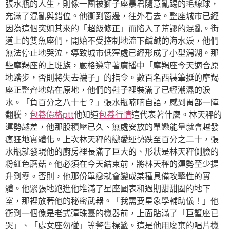
張水瓶的人生，則像一團被獅子座暴君隨意亂踢的毛線球，
充滿了混亂與錯位。他衝到窗邊，往外看去。整座城市已經
因為這個突如其來的「超級修正」而陷入了荒謬的混亂。街
道上的雙魚座們，開始不受控制地流下鹹鹹的海水淚，他們
無法停止地哭泣，導致城市低窪處已經形成了小型潟湖。那
些摩羯座的上班族，嚴格遵守著廣播中「摩羯座今天適合原
地踏步，否則將失去襪子」的指令。數百名西裝筆挺的摩羯
座正整齊地站在原地，他們的鞋子裡裝滿了已經潮濕的淚
水。「負百分之八十七？」張水瓶喃喃自語，感到胃部一陣
翻騰，
包養價格ptt
他知道
包養行情
這代表著什麼。林天秤的
運勢越差，他那股積壓已久、無處安放的單戀能量就會越發
瘋狂地實體化。上次林天秤的戀愛運勢跌至百分之二十，張
水瓶就發現他的廚房裡長滿了巨大的、形狀是林天秤側臉的
粉紅色蘑菇。他必須在今天結束前，將林天秤的運勢至少提
升到零。否則，他那份單戀就會變成某種具備攻擊性的實
體。他緊張地跑進他堆滿了星座圖表和過期甜甜圈的地下
室，那裡放著他的秘密武器。「我需要星象學輔助儀！」他
衝到一個像是老式彈珠臺的機器前，上面貼滿了「巨蟹座已
哭」、「處女座勿碰」等警告標籤。這是他用廢棄的唱片機