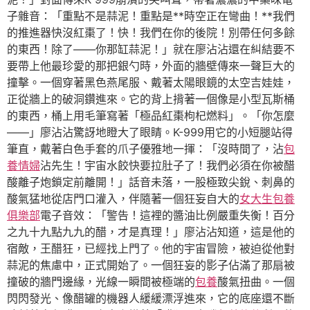
子雜音：「重點不是蒜泥！重點是**時空正在彎曲！**我們
的推進器快沒紅棗了！快！我們在你的後院！別帶任何多餘
的東西！除了——你那缸蒜泥！」就在廖沾沾還在糾結要不
要帶上他最珍愛的那把銀勺時，外面的牆壁傳來一聲巨大的
撞擊。一個穿著黑色燕尾服、戴著太陽眼鏡的太空吉娃娃，
正從牆上的破洞鑽進來。它的背上揹著一個像是小型瓦斯桶
的東西，桶上用毛筆寫著「極品紅棗枸杞燃料」。「你怎麼
——」廖沾沾驚訝地瞪大了眼睛。K-999用它的小短腿站得
筆直，戴著白色手套的爪子優雅地一揮：「沒時間了，沾
包
養情婦
沾先生！宇宙水餃快要拉肚子了！我們必須在你被醋
酸離子炮鎖定前離開！」話音未落，一股極致尖銳、刺鼻的
酸氣猛地從店門口灌入，伴隨著一個狂妄自大的
女大生包養
俱樂部
電子音效：「警告！這裡的醬油比例嚴重失衡！百分
之九十九點九九的醋，才是真理！」廖沾沾知道，這是他的
宿敵，王醋狂，已經找上門了。他的宇宙冒險，被迫從他對
蒜泥的焦慮中，正式開始了。一個狂妄的影子佔滿了那扇被
撞破的牆門邊緣，光線一瞬間被極端的
包養
酸氣扭曲。一個
閃閃發光、像醋罐的機器人緩緩漂浮進來，它的底座還不斷