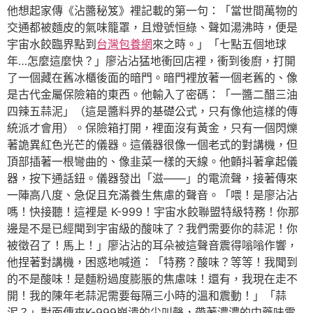
他想起家傳《沾醬秘笈》裡記載的第一句：「當世間萬物的
交通都被麵皮的氣味籠罩，且燈號恒綠、聲如湯沸時，便是
宇宙水餃臨界點到
台灣包養網
來之時。」「七點五個地球
年…怎麼這麼快？」廖沾沾猛地衝回店裡，衝到後廚，打開
了一個藏在舊冰櫃後面的暗門。暗門裡放著一個老舊的、像
是古代金屬保險箱的東西。他輸入了密碼：「一醬二醋三油
四辣五蒜泥」（這是醬料界的基礎公式，只有像他這樣的傳
統派才會用）。保險箱打開，裡面沒有黃金，只有一個閃爍
著詭異紅色光芒的儀器。這儀器很像一個老式的對講機，但
頂部插著一根彎曲的、像韭菜一樣的天線。他顫抖著拿起儀
器，按下通話鈕。儀器發出「滋——」的電流聲，接著傳來
一陣高八度、急促且充滿養生焦慮的聲音。「喂！是廖沾沾
嗎！快接聽！這裡是 K-999！宇宙水餃聯盟特級特務！你那
邊是不是已經聞到宇宙級的酸味了？我們需要你的蒜泥！你
被徵召了！馬上！」廖沾沾的耳朵被這聲音震得嗡嗡作響，
他捏著對講機，困惑地喊道：「特務？酸味？等等！我聞到
的不是酸味！是麵粉過度膨脹的焦慮味！還有，我現在走不
開！我的陳年老蒜泥需要每隔三小時的溫和震動！」「蒜
泥？」對面傳來K-999崩潰的尖叫聲，帶著濃濃的中藥味電