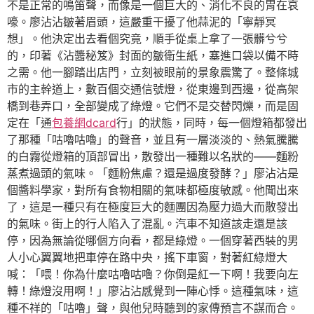
不是正常的鳴笛聲，而像是一個巨大的、消化不良的胃在哀
嚎。廖沾沾皺著眉頭，這嚴重干擾了他蒜泥的「寧靜冥
想」。他決定出去看個究竟，順手從桌上拿了一張髒兮兮
的，印著《沾醬秘笈》封面的皺衛生紙，塞進口袋以備不時
之需。他一腳踏出店門，立刻被眼前的景象震驚了。整條城
市的主幹道上，數百個交通信號燈，從東邊到西邊，從高架
橋到巷弄口，全部變成了綠燈。它們不是交替閃爍，而是固
定在「通
包養網dcard
行」的狀態，同時，每一個燈箱都發出
了那種「咕嚕咕嚕」的聲音，並且有一層淡淡的、熱氣騰騰
的白霧從燈箱的頂部冒出，散發出一種難以名狀的——麵粉
蒸煮過頭的氣味。「麵粉焦慮？還是過度發酵？」廖沾沾是
個醬料學家，對所有食物相關的氣味都極度敏感。他聞出來
了，這是一種只有在極度巨大的麵團因為壓力過大而散發出
的氣味。街上的行人陷入了混亂。汽車不知道該走還是該
停，因為無論從哪個方向看，都是綠燈。一個穿著西裝的男
人小心翼翼地把車停在路中央，搖下車窗，對著紅綠燈大
喊：「喂！你為什麼咕嚕咕嚕？你倒是紅一下啊！我要向左
轉！綠燈沒用啊！」廖沾沾感覺到一陣心悸。這種氣味，這
種不祥的「咕嚕」聲，與他兒時聽到的家傳預言不謀而合。