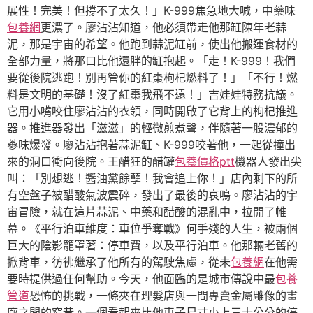
展性！完美！但撐不了太久！」K-999焦急地大喊，中藥味
包養網
更濃了。廖沾沾知道，他必須帶走他那缸陳年老蒜
泥，那是宇宙的希望。他跑到蒜泥缸前，使出他搬運食材的
全部力量，將那口比他還胖的缸抱起。「走！K-999！我們
要從後院逃跑！別再管你的紅棗枸杞燃料了！」「不行！燃
料是文明的基礎！沒了紅棗我飛不遠！」吉娃娃特務抗議。
它用小嘴咬住廖沾沾的衣領，同時開啟了它背上的枸杞推進
器。推進器發出「滋滋」的輕微煎煮聲，伴隨著一股濃郁的
蔘味爆發。廖沾沾抱著蒜泥缸、K-999咬著他，一起從撞出
來的洞口衝向後院。王醋狂的醋罐
包養價格ptt
機器人發出尖
叫：「別想逃！醬油黨餘孽！我會追上你！」店內剩下的所
有空盤子被醋酸氣波震碎，發出了最後的哀鳴。廖沾沾的宇
宙冒險，就在這片蒜泥、中藥和醋酸的混亂中，拉開了帷
幕。《平行泊車維度：車位爭奪戰》何手殘的人生，被兩個
巨大的陰影籠罩著：停車費，以及平行泊車。他那輛老舊的
掀背車，彷彿繼承了他所有的駕駛焦慮，從未
包養網
在他需
要時提供過任何幫助。今天，他面臨的是城市傳說中最
包養
管道
恐怖的挑戰，一條夾在理髮店與一間專賣金屬雕像的畫
廊之間的窄巷。一個看起來比他車子尺寸小上三十公分的停