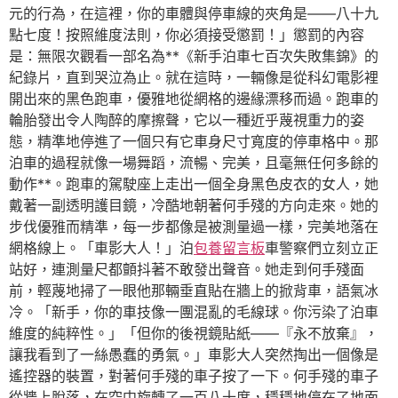
元的行為，在這裡，你的車體與停車線的夾角是——八十九
點七度！按照維度法則，你必須接受懲罰！」懲罰的內容
是：無限次觀看一部名為**《新手泊車七百次失敗集錦》的
紀錄片，直到哭泣為止。就在這時，一輛像是從科幻電影裡
開出來的黑色跑車，優雅地從網格的邊緣漂移而過。跑車的
輪胎發出令人陶醉的摩擦聲，它以一種近乎蔑視重力的姿
態，精準地停進了一個只有它車身尺寸寬度的停車格中。那
泊車的過程就像一場舞蹈，流暢、完美，且毫無任何多餘的
動作**。跑車的駕駛座上走出一個全身黑色皮衣的女人，她
戴著一副透明護目鏡，冷酷地朝著何手殘的方向走來。她的
步伐優雅而精準，每一步都像是被測量過一樣，完美地落在
網格線上。「車影大人！」泊
包養留言板
車警察們立刻立正
站好，連測量尺都顫抖著不敢發出聲音。她走到何手殘面
前，輕蔑地掃了一眼他那輛垂直貼在牆上的掀背車，語氣冰
冷。「新手，你的車技像一團混亂的毛線球。你污染了泊車
維度的純粹性。」「但你的後視鏡貼紙——『永不放棄』，
讓我看到了一絲愚蠢的勇氣。」車影大人突然掏出一個像是
遙控器的裝置，對著何手殘的車子按了一下。何手殘的車子
從牆上脫落，在空中旋轉了一百八十度，穩穩地停在了地面