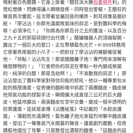
噴射著白色醋霧。它身上掛著「醋狂派大勝
包養條件
利」的
霓虹燈牌，閃爍得讓人眼睛發疼，同時發出警報。王醋狂的
聲音再次響起，這次帶著金屬回音的嘲弄，刺耳得像是磨砂
紙。「廖沾沾！你那充滿腐敗氣味的蒜泥，是對醬料學的侮
辱！必須淨化！」「你將為你那百分之五的醬油，以及百分
之九十五的邪惡蒜頭付出代價！」醋罐機器人的頂端裂開，
露出了一個巨大的管口，正在聚積藍色光芒。K-999特務用
它穿著燕尾服的小爪子，一把抓住了廖沾沾的褲腳催促著
他。「快點！沾沾先生！那是醋酸離子炮！專門用來溶解有
機發酵物的！」「它會把你的蒜泥在零點一秒內變成無菌
的、純淨的白醋！那是浩劫啊！」「不准動我的蒜泥！」廖
沾沾發出了醬料學家對待信仰般的怒吼。他以一種專業包水
餃的極限速度，從旁邊的麵粉堆中抓起了兩團麵皮。麵皮被
他用氣功般的捏製手法，瞬間擴大成直徑三公尺的巨大麵
皮。他猛地擲出，兩張麵皮在空中交疊，變成一個半透明的
防禦護盾。這就是家傳《沾醬秘笈》中記載的「水餃皮護
盾」，薄韌而充滿彈性。藍色離子炮光束猛烈地擊中麵皮護
盾，發出了一聲像是汽水開蓋的聲音。護盾劇烈震動，但奇
蹟般地擋住了攻擊，只是散發出濃郁的麵香。「這麵皮的延