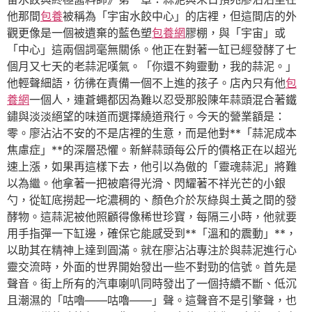
他那間
包養
被稱為「宇宙水餃中心」的店裡，但這間店的外
觀更像是一個被遺棄的藍色塑
包養網
膠棚，與「宇宙」或
「中心」這兩個詞毫無關係。他正在對著一缸已經發酵了七
個月又七天的老蒜泥嘆氣。「你還不夠靈動，我的蒜泥。」
他輕聲細語，彷彿在責備一個不上進的孩子。店內只有他
包
養網
一個人，連蒼蠅都因為難以忍受那股陳年蒜頭混合著鐵
鏽與淡淡絕望的味道而選擇繞道飛行。今天的營業額是：
零。廖沾沾不安的不是店裡的生意，而是他對**「蒜泥成本
焦慮症」**的深層恐懼。新鮮蒜頭每公斤的價格正在以超光
速上漲，如果再這樣下去，他引以為傲的「靈魂蒜泥」將難
以為繼。他拿著一把被磨得光滑、閃耀著不祥光芒的小銀
勺，從缸底撈起一坨濃稠的、顏色介於灰綠與土黃之間的發
酵物。這蒜泥被他照顧得像稀世珍寶，每隔三小時，他就要
用手指彈一下缸邊，確保它能感受到**「溫和的震動」**，
以助其在精神上達到圓滿。就在廖沾沾專注於與蒜泥進行心
靈交流時，外面的世界開始發出一些不對勁的信號。首先是
聲音。街上所有的汽車喇叭同時發出了一個持續不斷、低沉
且潮濕的「咕嚕——咕嚕——」聲。這聲音不是引擎聲，也