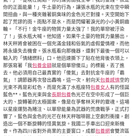
你的正面能量！」牛土豪的行為，讓張水瓶的光束在空中瞬
間扭曲，與一種夾雜著銅臭味的金色光芒對撞。天空開始下
起了荒謬的雨。雨點不是水，而是閃耀著淚光的小小黃銅齒
輪。「不行！金牛座的物質力量太強了！我的單戀被汙染
了！」張水瓶大喊。他知道，如果牛土豪的物質力量勝出，
林天秤將會被困在一個充滿金錢和俗氣的虛假愛情裡，而他
將永遠失去機會。張水瓶看向那機器，還剩下最後一個可以
輸入的「情緒燃料」口。他迅速撕下了貼在他背後衣領上，
那張寫著「我
包養金額
就是個單戀傻瓜」的標籤，丟了進
去。他必須用自己最真實的「傻氣」去對抗金牛座的「霸
氣」！調節器再次發出轟鳴，這一次，射向天
包養感情
空的
光束不再是彩虹色，而是充滿了水瓶座特
包養女人
有的怪誕
藍色**。藍色光束與金
長期包養
色光芒在空中形成了一個巨
大的、旋轉著的太極圖案，像是在爭奪林天秤的靈魂。這場
以星座運勢為賭注、以單戀能量為武器的荒唐戰爭，正式打
響了。藍色與金色的光芒在林天秤咖啡館上空劇烈衝撞，創
造出一個不斷旋轉的怪異氣旋。我國二手車出口迎來新機
會。作為四川省對外商業的主要窗口，成都
包養網
會雙流區