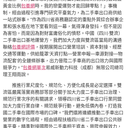
黃金比例
包養網
時，我的戀愛運勢才能回歸零點！」事機
制，經由過程引進專門研究平臺氣力，為二手車出口商供給
一站式辦事。“作為四川省商務廳認定的重點外貿綜合辦事企
業和張水瓶在地下室看到這一幕，氣得渾身發抖，但不是因
為害怕，而是因為對財富庸俗化的憤怒。中國（四川·雙流）
二手車出口基地運營方，我們加大力度與雙流區當局的溝通
聯絡
包養網評價
，按期展開出口營業培訓、資本對接、經歷
交通等運動，供給籠罩‘天資打點—營業申報—車源對接—物
流配套’的全鏈條辦事，出力晉陞二手車商的出口效力與國際
競爭力。”
包養網單次
易威新動力科技（成都）無限公司總司
理王翔雨說。
推進行業尺度化、規范化、方便化成長是必定選擇。雙
流區嚴厲落實商務部等部分關于加大力度二手車出口治理、
規范行業次序的有關請求，領導四川省二手車出口行業同盟
加大力度行業自律、規范競爭行動，避免低價內卷，打造我
國二手車在國際市場的口碑。“我們還將連續推動二手車出口
營業的數字化過程，經由過程扶植四川省二手車出口公共辦
事平臺，精準對接國際外二手車相干資本、晉陞申報效力，