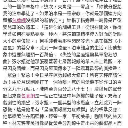
上的一個停車格中。這次，夾角是——零度。「你被分配給
我的泊車學徒了。如果泊車是一種宗教，你就是那個連方向
盤都
包養網
沒摸過的新信徒。」她指了指旁邊一輛像是巨型
嬰兒車的改造車：「這是你的訓練工具，從現在開始，你得
學會如何在零點零零一秒內，將這輛車精準停入對面的針眼
大小的車位裡。」何手殘看著那輛閃閃發光、還在播放《小
星星》的嬰兒車，感到一陣眩暈。泊車維度的生活，比他想
象中還要無理頭一百萬倍。《失控的星座運勢與單戀狂想
曲》張水瓶從他那張覆蓋著七層舊報紙的單人床上驚醒，不
是因為鬧鐘，而是因為屋頂傳來了一陣震耳欲聾的廣播聲。
「緊急！緊急！今日星座運勢超級大修正！所有天秤座請注
意！由於月球剛剛打了一個噴嚏，您的戀愛機率從昨日的百
分之九十九點九，陡降至負百分之八十七！」廣播員的聲音
聽起來像
包養網
是一個正在經歷中年危機的雙子座，充滿了
戲劇性的絕望。張水瓶，一個典型的水瓶座，立刻感到一陣
恐慌，這是他患有「星座預報壓力症候群」後的標準反應。
他單戀著住在隔壁棟、經營一家「平衡美學」咖啡館的林天
秤。林天秤完美得像是從黃金分割線中走出來的藝術品。而