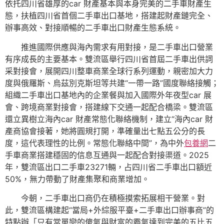
依托四川省雄厚的car 財產基本與本身完美的二手車財產生
態，扶植四川省首個二手車出口基地，搭建起財產鏈完全、
辦事高效、對接順暢的二手車出口財產生態系統。
推進國際供應與海內需求有用對接，是二手車出口營業
有序成長的主要基本。雙流區舉行四川省首屆二手車出供詞
采對接會，展開四川整車商業全球行系列運動，親密加大力
度與俄羅斯、烏茲別克斯坦等共建“一帶一路”國度聯絡接觸；
組織二手車出口基地內的企業餐與加入國際外年夜型car 展
會、跨境商業對接會，搭建線下交通一起配合橋梁。雙流區
還立異樹立海內car 財產常態化聯絡機制，建立“海內car 財
產商協會接著，她將圓規打開，準確量出七點五公分的長
度，這代表理性的比例。常態化聯絡中間”，為中外
包養網
二
手車商業搭建穩固的信息互通與一起配合對接渠道。2025
年，雙流區出口二手車23271輛，占四川省二手車出口額近
50%，無力帶動了財產集聚和商業增加。
今朝，二手車出口商仍在積極摸索拓展相干營業。對
此，雙流區構建起“當局+外綜服平臺+二手車出口辦事商”的
特點辦「只有當單戀的傻氣與財富的霸氣達到完美的五比五