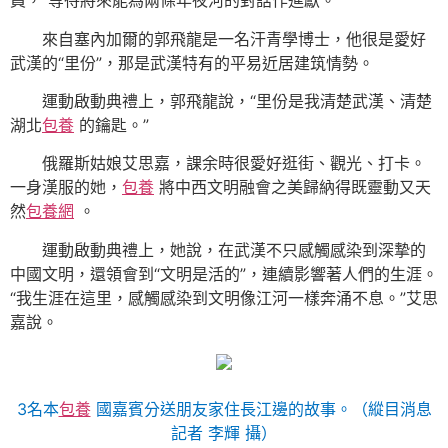
員，“等待將來能為兩條年夜河的對話作進獻。”
來自塞內加爾的郭飛龍是一名汗青學博士，他很是愛好
武漢的“里份”，那是武漢特有的平易近居建筑情勢。
運動啟動典禮上，郭飛龍說，“里份是我清楚武漢、清楚
湖北
包養
的鑰匙。”
俄羅斯姑娘艾思嘉，課余時很愛好逛街、觀光、打卡。
一身漢服的她，
包養
將中西文明融會之美歸納得既靈動又天
然
包養網
。
運動啟動典禮上，她說，在武漢不只感觸感染到深摯的
中國文明，還領會到“文明是活的”，連續影響著人們的生涯。
“我生涯在這里，感觸感染到文明像江河一樣奔涌不息。”艾思
嘉說。
3名本
包養
國嘉賓分送朋友家住長江邊的故事。（縱目消息
記者 李輝 攝）