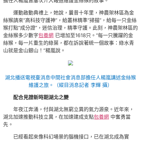
擔任人楊嵐曾屢次介入報道維護金絲猴的故事。
運動啟動典禮上，她說，曩昔十年里，神農架林區為金
絲猴請來“高科技守護神”，給叢林精準“掃描”，給每一只金絲
猴打點“成分證”，迷信治理，精準守護。此刻，神農架林區的
金絲猴多少數字
包養網
已增加至1618只。“每一只騰躍的金
絲猴，每一片重生的綠葉，都在訴說著統一個故事：綠水青
山就是金山銀山！”楊嵐說。
湖北播送電視臺消息中間社會消息部擔任人楊嵐講述金絲猴
維護之旅。（縱目消息記者 李輝 攝）
配合見證新時期湖北之變
年夜江奔涌，付與湖北無窮立異的氣力源泉。近年來，
湖北加速推動科技立異，在加速建成支點
包養網
中奮勇當
先。
已經看起來像科幻場景的腦機接口，已在湖北成為實