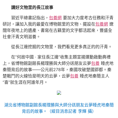
講好文物里的長江故事
習近平總書記指出，
包養網
要加大力度考古任務和汗青
研討，讓加入我的最愛在博物館里的文物、擺設在
包養網
遼
闊年夜地上的遺產、書寫在古籍里的文字都活起來，豐盛全
社會汗青文明滋養。
從長江邊挖掘的文物里，我們看見更多真正的的汗青。
在“何故中國 · 家住長江邊”收集主題宣揚運動啟動典禮
上，省博物館副館長楊理勝與大師分送朋友云夢
包養
睡虎地
秦簡背后的故事——公元前278年，秦國攻破楚國郢都。秦
楚戰鬥的火線恰是明天的云夢，云夢
包養
睡虎地秦簡主人
“喜”就生涯在阿誰年月。
湖北省博物館副館長楊理勝與大師分送朋友云夢睡虎地秦簡
背后的故事。（縱目消息記者 李輝 攝）