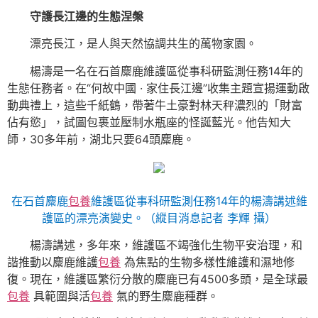
守護長江邊的生態涅槃
漂亮長江，是人與天然協調共生的萬物家園。
楊濤是一名在石首麋鹿維護區從事科研監測任務14年的
生態任務者。在“何故中國 · 家住長江邊”收集主題宣揚運動啟
動典禮上，這些千紙鶴，帶著牛土豪對林天秤濃烈的「財富
佔有慾」，試圖包裹並壓制水瓶座的怪誕藍光。他告知大
師，30多年前，湖北只要64頭麋鹿。
在石首麋鹿
包養
維護區從事科研監測任務14年的楊濤講述維
護區的漂亮演變史。（縱目消息記者 李輝 攝）
楊濤講述，多年來，維護區不竭強化生物平安治理，和
諧推動以麋鹿維護
包養
為焦點的生物多樣性維護和濕地修
復。現在，維護區繁衍分散的麋鹿已有4500多頭，是全球最
包養
具範圍與活
包養
氣的野生麋鹿種群。