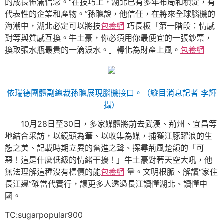
的成長佈滿信念。“在技巧上，湖北已有多年布局和積淀，有
代表性的企業和產物。”孫聰說，他信任，在將來全球腦機的
海潮中，湖北必定可以將技
包養網
巧長板「第一階段：情感
對等與質感互換。牛土豪，你必須用你最便宜的一張鈔票，
換取張水瓶最貴的一滴淚水。」轉化為財產上風。
包養網
依瑞德團體副總裁孫聰展現腦機接口。（縱目消息記者 李輝
攝）
10月28日至30日，多家媒體將前去武漢、荊州、宜昌等
地結合采訪，以鏡頭為筆、以收集為媒，捕獲江豚躍浪的生
態之美、記載時期立異的奮進之聲、探尋荊風楚韻的「可
惡！這是什麼低級的情緒干擾！」牛土豪對著天空大吼，他
無法理解這種沒有標價的能
包養網
量。文明根脈、解讀“家住
長江邊”確當代實行，讓更多人透過長江讀懂湖北、讀懂中
國。
TC:sugarpopular900