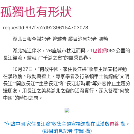
跳
孤獨也有形狀
至
主
要
requestId:697f7c2d923961.54703078.
內
湖北日報全媒記者 曾雅青 縱目消息記者 張艷
容
湖北擁江伴水，26座城市枕江而興，1
包養網
062公里的
長江徑流，繪就了“千湖之省”的靈秀長卷。
10月27日，“何故中國 · 家住長江邊”收集主題宣揚運動
在漢啟動。啟動典禮上，專家學者及行業領甲士物繚繞“文明
長江”“開放長江”“生態長江”和“長江新時期”等外容停止主題分
送朋友，用長江之美與湖北之變的活潑實行，深入答覆“何故
中國”的時期之問。
“何故中國·家住長江邊”收集主題宣揚運動在武漢啟
包養
動。
（縱目消息記者 李輝 攝）