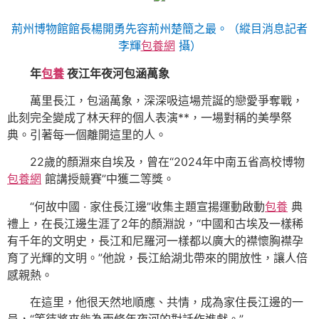
荊州博物館館長楊開勇先容荊州楚簡之最。（縱目消息記者
李輝
包養網
攝）
年
包養
夜江年夜河包涵萬象
萬里長江，包涵萬象，深深吸這場荒誕的戀愛爭奪戰，
此刻完全變成了林天秤的個人表演**，一場對稱的美學祭
典。引著每一個離開這里的人。
22歲的顏淵來自埃及，曾在“2024年中南五省高校博物
包養網
館講授競賽”中獲二等獎。
“何故中國 · 家住長江邊”收集主題宣揚運動啟動
包養
典
禮上，在長江邊生涯了2年的顏淵說，“中國和古埃及一樣稀
有千年的文明史，長江和尼羅河一樣都以廣大的襟懷胸襟孕
育了光輝的文明。”他說，長江給湖北帶來的開放性，讓人倍
感親熱。
在這里，他很天然地順應、共情，成為家住長江邊的一