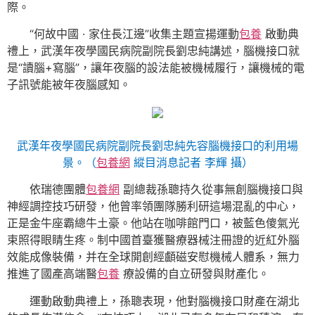
際。
“何故中國 · 家住長江邊”收集主題宣揚運動
包養
啟動典
禮上，武漢年夜學國民病院副院長劉忠純講述，腦機接口就
是“讀腦+寫腦”，讓年夜腦的設法能被機械履行，讓機械的電
子訊號能被年夜腦感知。
武漢年夜學國民病院副院長劉忠純先容腦機接口的利用場
景。（
包養網
縱目消息記者 李輝 攝）
依瑞德團體
包養網
副總裁孫聰持久從事無創腦機接口與
神經調控技巧研發，他曾率領團隊勝利研這場混亂的中心，
正是金牛座霸總牛土豪。他站在咖啡館門口，被藍色傻氣光
束照得眼睛生疼。制中國首臺獲醫療器械注冊證的近紅外腦
效能成像裝備，并在全球開創經顱磁安慰機械人體系，無力
推進了國產高端醫
包養
療設備的自立研發與財產化。
運動啟動典禮上，孫聰表現，他對腦機接口財產在湖北