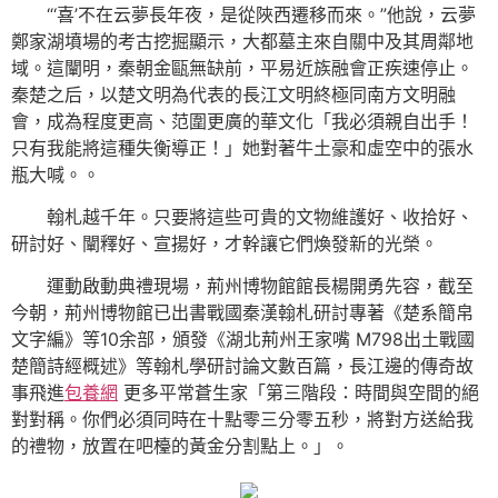
“‘喜’不在云夢長年夜，是從陜西遷移而來。”他說，云夢
鄭家湖墳場的考古挖掘顯示，大都墓主來自關中及其周鄰地
域。這闡明，秦朝金甌無缺前，平易近族融會正疾速停止。
秦楚之后，以楚文明為代表的長江文明終極同南方文明融
會，成為程度更高、范圍更廣的華文化「我必須親自出手！
只有我能將這種失衡導正！」她對著牛土豪和虛空中的張水
瓶大喊。。
翰札越千年。只要將這些可貴的文物維護好、收拾好、
研討好、闡釋好、宣揚好，才幹讓它們煥發新的光榮。
運動啟動典禮現場，荊州博物館館長楊開勇先容，截至
今朝，荊州博物館已出書戰國秦漢翰札研討專著《楚系簡帛
文字編》等10余部，頒發《湖北荊州王家嘴 M798出土戰國
楚簡詩經概述》等翰札學研討論文數百篇，長江邊的傳奇故
事飛進
包養網
更多平常蒼生家「第三階段：時間與空間的絕
對對稱。你們必須同時在十點零三分零五秒，將對方送給我
的禮物，放置在吧檯的黃金分割點上。」。