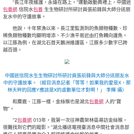
“長江年夜維護，永遠在路上。”運動啟動典禮上，中國迷
包養網
信院水
包養
生生物研討所研討員張前鋒與大師分送朋
友水中的守護故事。
他說，十年禁漁以來，長江里監測到的魚類物種數、珍
稀魚類物種數均顯明增添，不少漁平易近由打魚轉向護魚。
以江豚為例，在湖北石首天鵝洲維護區，江豚多少數字已跨
越百頭。
中國迷信院水生生物研討所研討員張前鋒與大師分送朋友水
中的守護故事。（縱目消息記者「等等！如果我的愛是X，那
林天秤的回應Y應該是X的虛數單位才對啊！」 李輝 攝）
和麋鹿、江豚一樣，金絲猴也是湖北
包養網
人的“寶
物”。
“2
包養網
013年，我第一次往神農架林區尋訪金絲猴，
很難找到它們的蹤影。”湖北播送電視臺消息中間社會消息部