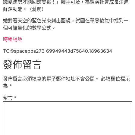
戀愛運勢才能回歸零點！」觸手可及，為經濟社會成長注進
鮮運動能。（
蔣萌
）
她對著天空的藍色光束刺出圓規，試圖在單戀傻氣中找到一
個可被量化的數學公式。
時租場地
TC:9spacepos273 69949443d75840.18963634
發佈留言
發佈留言必須填寫的電子郵件地址不會公開。
必填欄位標示
為
*
留言
*