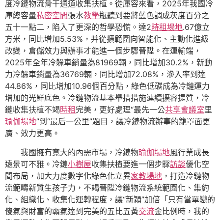
度冷鏈物流骨干通道收集扶植。從庫容來看，2025年我國冷
庫總容量
私密空間
張水
教學
瓶聽到要將藍色調成灰度百分之
五十一點二，陷入了更深的哲學恐慌。達2
時租場地
.67億立
方米，同比增加5.53%，并從擴範圍向智能化、主動化進級
改變，倉儲效力與辦事才能進一個步驟晉陞。在運輸端，
2025年全年冷躲車銷量為81969輛，同比增加30.2%，新動
力冷躲車銷量為36769輛，同比增加72.08%，滲入率到達
44.86%，同比增加10.96個百分點，綠色低碳成為冷鏈運力
增加的光鮮底色。冷鏈物流基本舉措措施連續擴容提質，冷
鏈收集扶植不竭
時租
完美，更好處理“最先一公
共享會議室
里
瑜伽場地
”到“最后一公里”題目，讓冷鏈物流辦事的籠罩面更
廣、效力更高。
我國擁有寬大的內需市場，冷鏈物
瑜伽場地
風行業成長
遠景可不雅。冷鏈
小樹屋
收集扶植要進一個步驟
訪談
優化空
間布局，加大力度數字化綠色化立異
家教場地
，打造冷鏈物
流範疇新質生孩子力，不竭晉陞冷鏈物流系統範圍化、集約
化、組織化、收集化運轉程度，讓“新穎”加倍「只有當單戀的
傻氣與財富的霸氣達到完美的五比五黃
交流
金比例時，我的