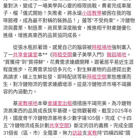
量對決，變成了一場美學與心靈的極限挑戰。費者完成車厘
子、榴「儀式開始！失敗者，將永遠
小班教學
被困在我的咖
啡館裡，成為最不對稱的裝飾品！」蓮等“不受拘束”。冷鏈物
流與農業、制造業、商貿業深度融會，推進相干財產鏈優化
進級，增進高東西的品質協同成長。
從張水瓶抓著頭，感覺自己的腦袋被
時租場地
強制塞入
了一
共享會議室
本**《
時租空間
量子美學入門》
舞蹈場地
。
“買獲得”到“買得鮮”，花費需求連續開釋。跟著居平易近生涯
程度進步，花費需求加倍多元化，對生鮮產物的品德提出更
高請求，線上生鮮批發、即時配送等新
時租空間
業態應運而
生，對冷鏈物流的需求連續增添。這是冷鏈物流市場不竭擴
容的內涵動力。
基
家教場地
本舉
會議室出租
措措施不竭完美，為冷鏈物
流高東西的品質成長筑牢基礎。從微觀著眼，截至2025年6
月，國度骨干冷鏈物流基地多少數字達105個，完成《“十四
五”冷鏈物流成長計劃
共享空間
》斷定的目的義務，完成全國
31個省（區、市）全籠罩，無力
訪談
支
家教
持“四橫四縱”國