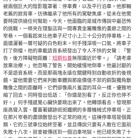
被兩個巨大的陰影籠罩著：停車費，以及平行泊車。他那輛
老舊的掀背車，彷彿繼承了他所有的駕駛焦慮，從未在他需
要時提供過任何幫助。今天，他面臨的是城市傳說中最恐怖
的挑戰，一條夾在理髮店與一間專賣金屬雕像的畫廊之間的
窄巷。一個看起來比他車子尺寸小上三十公分的停車格，上
面還灑著一層可疑的白色粉末。何手殘深吸一口氣。將車子
打了倒檔。他的車載語音系統發出了令人不快的女聲：「警
告，後方障礙物距離：
短期包養
無限趨近於零。」「請考慮
放棄治療。」他忽略了警告，開始緩慢地倒車。他最討厭的
不是語音系統，而是那兩塊永遠在關鍵時刻自動收折的後視
鏡。當他需要它們來判斷車體與那座價值不菲的銅製獨角獸
雕像之間的距離時，它們卻像兩片羞澀的耳朵一樣，優雅地
縮了回去。同時發出低語：「你還是別看了，反正你也停不
好。」何手殘感覺心臟快要跳出來了。他轉頭看去，發現那
座高聳入雲、覆蓋著鏽跡斑斑鐵網的多層機械式停車塔，正
在那片窄巷的盡頭散發出不正常的綠光。這棟停車塔是個異
類，它的三號車位始終空著，並且傳說只要有人敢在它面前
失敗十八次，就會被傳送到一個泊車地獄。他已經失敗了十