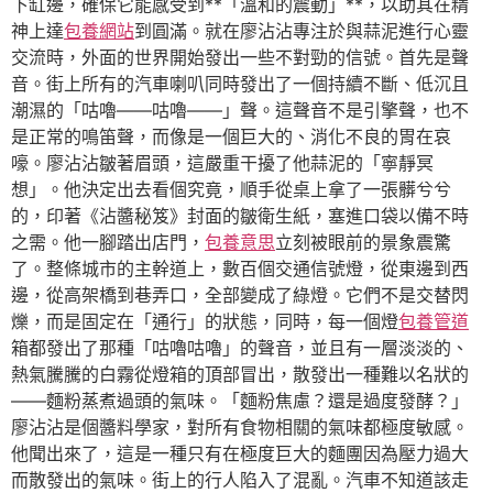
下缸邊，確保它能感受到**「溫和的震動」**，以助其在精
神上達
包養網站
到圓滿。就在廖沾沾專注於與蒜泥進行心靈
交流時，外面的世界開始發出一些不對勁的信號。首先是聲
音。街上所有的汽車喇叭同時發出了一個持續不斷、低沉且
潮濕的「咕嚕——咕嚕——」聲。這聲音不是引擎聲，也不
是正常的鳴笛聲，而像是一個巨大的、消化不良的胃在哀
嚎。廖沾沾皺著眉頭，這嚴重干擾了他蒜泥的「寧靜冥
想」。他決定出去看個究竟，順手從桌上拿了一張髒兮兮
的，印著《沾醬秘笈》封面的皺衛生紙，塞進口袋以備不時
之需。他一腳踏出店門，
包養意思
立刻被眼前的景象震驚
了。整條城市的主幹道上，數百個交通信號燈，從東邊到西
邊，從高架橋到巷弄口，全部變成了綠燈。它們不是交替閃
爍，而是固定在「通行」的狀態，同時，每一個燈
包養管道
箱都發出了那種「咕嚕咕嚕」的聲音，並且有一層淡淡的、
熱氣騰騰的白霧從燈箱的頂部冒出，散發出一種難以名狀的
——麵粉蒸煮過頭的氣味。「麵粉焦慮？還是過度發酵？」
廖沾沾是個醬料學家，對所有食物相關的氣味都極度敏感。
他聞出來了，這是一種只有在極度巨大的麵團因為壓力過大
而散發出的氣味。街上的行人陷入了混亂。汽車不知道該走