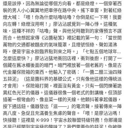
還是該停，因為無論從哪個方向看，都是綠燈。一個穿著西
裝的男人小心翼翼地把車停在路中央，搖下車窗，對著紅綠
燈大喊：「喂！你為什麼咕嚕咕嚕？你倒是紅一下啊！我要
向左轉！綠燈沒用啊！」廖沾沾感覺到一陣心悸。這種氣
味，這種不祥的「咕嚕」聲，與他兒時聽到的家傳預言不謀
而合。他想起家傳《沾醬秘笈》裡記載的第一句：「當世間
萬物的交通都被麵皮的氣味籠罩，且燈號恒綠、聲如湯沸
時，便是宇宙水餃臨界點到來之時。」「七點五個地球年…
怎麼這麼快？」廖沾沾猛地衝回店裡，衝到後廚，打開了一
個藏在舊冰櫃後面的暗門。暗門裡放著一個老舊的、像是古
代金屬保險箱的東西。他輸入了密碼：「一醬二醋三油四辣
五蒜泥」（這是醬料界的基礎公式，只有像他這樣的傳統派
才會用）。保險箱打開，裡面沒有黃金，只有一個閃爍著詭
異紅色光芒的儀器。這儀器很像一個老式的對講機，但頂部
插著一根彎曲的、像韭菜一樣的天線。他顫抖著拿起儀器，
按下通話鈕。儀器發出「滋——」的電流聲，接著傳來一陣
高八度、急促且充滿養生焦慮的聲音。「喂！是廖沾沾嗎！
快接聽！這裡是 K-999！宇宙水餃聯盟特級特務！你那邊是
不是已經聞到宇宙級的酸味了？我們需要你的蒜泥！你被徵