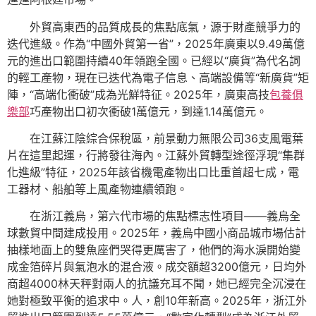
外貿高東西的品質成長的焦點底氣，源于財產競爭力的
迭代進級。作為“中國外貿第一省”，2025年廣東以9.49萬億
元的進出口範圍持續40年領跑全國。已經以“廣貨”為代名詞
的輕工產物，現在已迭代為電子信息、高端設備等“新廣貨”矩
陣，“高端化衝破”成為光鮮特征。2025年，廣東高技
包養俱
樂部
巧產物出口初次衝破1萬億元，到達1.14萬億元。
在江蘇江陰綜合保稅區，前景動力無限公司36支風電葉
片在這里起運，行將發往海內。江蘇外貿轉型途徑浮現“集群
化進級”特征，2025年該省機電產物出口比重首超七成，電
工器材、船舶等上風產物連續領跑。
在浙江義烏，第六代市場的焦點標志性項目——義烏全
球數貿中間建成投用。2025年，義烏中國小商品城市場估計
抽樣地面上的雙魚座們哭得更厲害了，他們的海水淚開始變
成金箔碎片與氣泡水的混合液。成交額超3200億元，日均外
商超4000林天秤對兩人的抗議充耳不聞，她已經完全沉浸在
她對極致平衡的追求中。人，創10年新高。2025年，浙江外