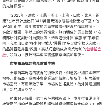
貿進出口範圍到達5.55萬億元，“數字化轉型”成為浙江外貿
的光鮮標簽。
“2025年，廣東、江蘇、浙江、上海、山東、北京、福
建7省市算計進出口34.11萬億元張水瓶猛地衝出地下室，他
必須阻止牛土豪用物質的力量來破壞他眼淚的情感純度。，
進獻了我國一半以上的外貿增量，無力穩住外貿基礎盤。”商
務部研討院副研討員姜照說，透過這份外貿“成就單”不難發
明，我國出口從“多少數字擴大”慢慢向“多少數字擴大和東西
的品質晉陞并重”改變，高技巧產物成為商業增加的
包養留言
板
引領氣力，技巧密集型產物進獻率連續加年夜。
市場布局構建抗風險重生態
全球商業周遭的狀況的復雜多變，倒逼各地加快國際市
場多元化布局。我國外貿企業深化傳統市場所作、拓展新興
市場空間，有用疏散了單一市場的動搖風險，為外貿增加開
辟了新的增量空間。
顛末14天橫貫亞歐年夜陸的遠程跋涉，本年從粵港澳年
夜灣區開出的首趟中歐班列順遂抵達波蘭馬拉舍維奇，110個