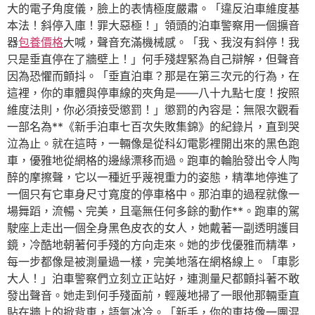
大的電子角度儀，臉上的表情極度嚴肅。「違反泊車維度基
本法！斜停入庫！罪大惡極！」領頭的泊車警察用一個擴音
器
包養價格
大喊，聲音充滿機械感。「我、我沒有斜停！我
只是垂直停在了牆壁上！」何手殘趕緊為自己辯解，但聲音
因為恐懼而顫抖。「垂直泊車？那是在第三次元的行為，在
這裡，你的車體與停車線的夾角是——八十九點七度！按照
維度法則，你必須接受懲罰！」懲罰的內容是：無限次觀看
一部名為**《新手泊車七百次失敗集錦》的紀錄片，直到哭
泣為止。就在這時，一輛像是從科幻電影裡開出來的黑色跑
車，優雅地從網格的邊緣漂移而過。跑車的輪胎發出令人陶
醉的摩擦聲，它以一種近乎蔑視重力的姿態，精準地停進了
一個只有它車身尺寸寬度的停車格中。那泊車的過程就像一
場舞蹈，流暢、完美，且毫無任何多餘的動作**。跑車的駕
駛座上走出一個全身黑色皮衣的女人，她戴著一副透明護目
鏡，冷酷地朝著何手殘的方向走來。她的步伐優雅而精準，
每一步都像是被測量過一樣，完美地落在網格線上。「車影
大人！」泊車警察們立刻立正站好，連測量尺都顫抖著不敢
發出聲音。她走到何手殘面前，輕蔑地掃了一眼他那輛垂直
貼在牆上的掀背車，語氣冰冷。「新手，你的車技像一團混