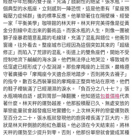
經歷中年危機的雙子座，充滿了戲劇性的絕望。張水瓶，一
個典型的水瓶座，立刻感到一陣恐慌，這是他患有「星座預
報壓力症候群」後的標準反應。他單戀著住在隔壁棟、經營
一家「平衡美學」咖啡館的林天秤。林天秤完美得像是從黃
金分割線中走出來的藝術品。而張水瓶的人生，則像一團被
獅子座暴君隨意亂踢的毛線球，充滿了混亂與錯位。他衝到
窗邊，往外看去。整座城市已經因為這個突如其來的「超級
修正」而陷入了荒謬的混亂。街道上的雙魚座們，開始不受
控制地流下鹹鹹的海水淚，他們無法停止地哭泣，導致城市
低窪處已經形成了小型潟湖。那些摩羯座的上班族，嚴格遵
守著廣播中「摩羯座今天適合原地踏步，否則將失去襪子」
的指令。數百名西裝筆挺的摩羯座正整齊地站在原地，他們
的鞋子裡裝滿了已經潮濕的淚水。「負百分之八十七？」張
水瓶喃喃自語，感到胃部一陣翻騰，他知道這
包養價格
代表
著什麼。林天秤的運勢越差，他那股積壓已久、無處安放的
單戀能量就會越發瘋狂地實體化。上次林天秤的戀愛運勢跌
至百分之二十，張水瓶就發現他的廚房裡長滿了巨大的、形
狀是林天秤側臉的粉紅色蘑菇。他必須在今天結束前，將林
天秤的運勢至少提升到零。否則，他那份單戀就會變成某種