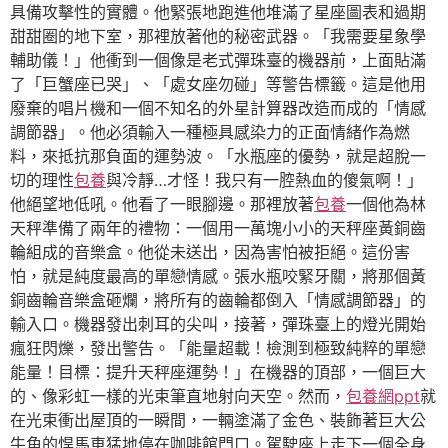
具備攻擊性的實體。他緊張地跑進他堆滿了星座圖表和過期
甜甜圈的地下室，那裡放著他的秘密武器。「我需要星象學
輔助儀！」他衝到一個像是老式彈珠臺的機器前，上面貼滿
了「巨蟹座已哭」、「處女座勿碰」等警告標籤。這是他用
廢棄的唱片機和一個不知名的外星計算器改造而成的「情感
調節器」。他必須輸入一種極具感染力的正面情緒作為燃
料，來抵抗那負面的運勢波。「水瓶座的優勢，就是超脫一
切的理性
包養
與冷靜…才怪！我只有一腔熱血的傻氣啊！」
他絕望地低吼。他看了一眼腳邊。那裡放著
包養
一個他為林
天秤準備了兩年的禮物：一個用一萬塊小小的天秤座黃銅齒
輪組成的音樂盒。他從未送出，因為害怕被拒絕。這份害
怕，就是純度最高的單戀情感。張水瓶咬緊牙關，將那個黃
銅齒輪音樂盒砸爛，將所有的齒輪都倒入「情感調節器」的
輸入口。機器發出刺耳的尖叫，接著，彈珠臺上的燈光開始
瘋狂閃爍，發出警告。「能量超載！檢測到極致純粹的單戀
能量！目標：提升天秤座運勢！」在機器的頂部，一個巨大
的、像彩虹一樣的光束筆直地射向天空。然而，
包養網ppt
就
在光束衝出屋頂的一瞬間，一輛塗滿了金色、裝飾著巨大公
牛角的悍馬車猛地停在咖啡館門口。駕駛座上走下一個全身