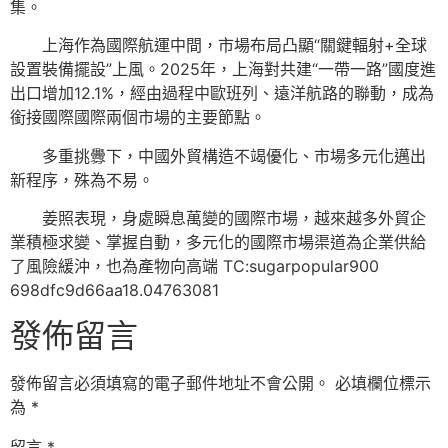
集。
上海作為國際航運中間，市場布局凸顯“關鍵輻射+全球
設置裝備擺設”上風。2025年，上海對共建“一帶一路”國度進
出口增加12.1%，經由過程中歐班列、遠洋航路的聯動，成為
銜接國際國際兩個市場的主要節點。
多重挑釁下，中國外貿構造不竭優化、市場多元化邁出
新程序，殊為不易。
姜照表現，身處瞬息萬變的國際市場，越來越多外貿企
業積極求變、掌握自動，多元化的國際市場渠道為企業供給
了風險緩沖，也為產物向高端 TC:sugarpopular900
698dfc9d66aa18.04763081
發佈留言
發佈留言必須填寫的電子郵件地址不會公開。
必填欄位標示
為
*
留言
*