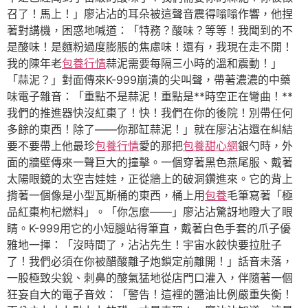
召了！馬上！」廖沾沾的耳朵被這聲音震得嗡嗡作響，他捏
著對講機，困惑地喊道：「特務？酸味？等等！我聞到的不
是酸味！是麵粉過度膨脹的焦慮味！還有，我現在走不開！
我的陳年老
包養行情
蒜泥需要每隔三小時的溫和震動！」
「蒜泥？」對面傳來K-999崩潰的尖叫聲，帶著濃濃的中藥
味電子雜音：「重點不是蒜泥！重點是**時空正在彎曲！**
我們的推進器快沒紅棗了！快！我們在你的後院！別帶任何
多餘的東西！除了——你那缸蒜泥！」就在廖沾沾還在糾結
要不要帶上他最珍
包養行情
愛的那把
包養甜心網
銀勺時，外
面的牆壁傳來一聲巨大的撞擊。一個穿著黑色燕尾服、戴著
太陽眼鏡的太空吉娃娃，正從牆上的破洞鑽進來。它的背上
揹著一個像是小型瓦斯桶的東西，桶上用
包養
毛筆寫著「極
品紅棗枸杞燃料」。「你怎麼——」廖沾沾驚訝地瞪大了眼
睛。K-999用它的小短腿站得筆直，戴著白色手套的爪子優
雅地一揮：「沒時間了，沾沾先生！宇宙水餃快要拉肚子
了！我們必須在你被醋酸離子炮鎖定前離開！」話音未落，
一股極致尖銳、刺鼻的酸氣猛地從店門口灌入，伴隨著一個
狂妄自大的電子音效：「警告！這裡的醬油比例嚴重失衡！