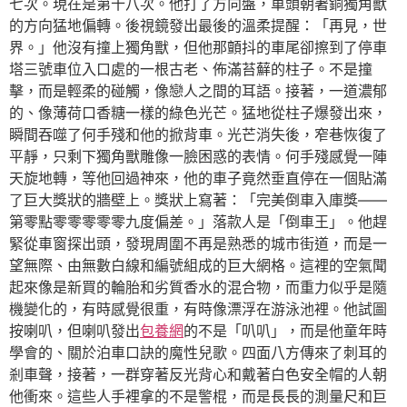
七次。現在是第十八次。他打了方向盤，車頭朝著銅獨角獸
的方向猛地偏轉。後視鏡發出最後的溫柔提醒：「再見，世
界。」他沒有撞上獨角獸，但他那顫抖的車尾卻擦到了停車
塔三號車位入口處的一根古老、佈滿苔蘚的柱子。不是撞
擊，而是輕柔的碰觸，像戀人之間的耳語。接著，一道濃郁
的、像薄荷口香糖一樣的綠色光芒。猛地從柱子爆發出來，
瞬間吞噬了何手殘和他的掀背車。光芒消失後，窄巷恢復了
平靜，只剩下獨角獸雕像一臉困惑的表情。何手殘感覺一陣
天旋地轉，等他回過神來，他的車子竟然垂直停在一個貼滿
了巨大獎狀的牆壁上。獎狀上寫著：「完美倒車入庫獎——
第零點零零零零零九度偏差。」落款人是「倒車王」。他趕
緊從車窗探出頭，發現周圍不再是熟悉的城市街道，而是一
望無際、由無數白線和編號組成的巨大網格。這裡的空氣聞
起來像是新買的輪胎和劣質香水的混合物，而重力似乎是隨
機變化的，有時感覺很重，有時像漂浮在游泳池裡。他試圖
按喇叭，但喇叭發出
包養網
的不是「叭叭」，而是他童年時
學會的、關於泊車口訣的魔性兒歌。四面八方傳來了刺耳的
剎車聲，接著，一群穿著反光背心和戴著白色安全帽的人朝
他衝來。這些人手裡拿的不是警棍，而是長長的測量尺和巨