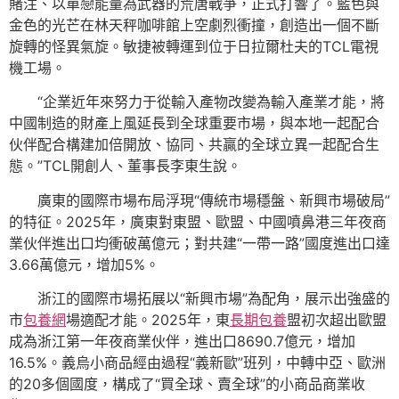
賭注、以單戀能量為武器的荒唐戰爭，正式打響了。藍色與
金色的光芒在林天秤咖啡館上空劇烈衝撞，創造出一個不斷
旋轉的怪異氣旋。敏捷被轉運到位于日拉爾杜夫的TCL電視
機工場。
“企業近年來努力于從輸入產物改變為輸入產業才能，將
中國制造的財產上風延長到全球重要市場，與本地一起配合
伙伴配合構建加倍開放、協同、共贏的全球立異一起配合生
態。”TCL開創人、董事長李東生說。
廣東的國際市場布局浮現“傳統市場穩盤、新興市場破局”
的特征。2025年，廣東對東盟、歐盟、中國噴鼻港三年夜商
業伙伴進出口均衝破萬億元；對共建“一帶一路”國度進出口達
3.66萬億元，增加5%。
浙江的國際市場拓展以“新興市場”為配角，展示出強盛的
市
包養網
場適配才能。2025年，東
長期包養
盟初次超出歐盟
成為浙江第一年夜商業伙伴，進出口8690.7億元，增加
16.5%。義烏小商品經由過程“義新歐”班列，中轉中亞、歐洲
的20多個國度，構成了“買全球、賣全球”的小商品商業收