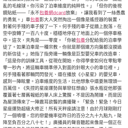
亂的毛線球。你污染了泊車維度的純粹性。」「但你的後視
鏡貼紙——『永不
包養網dcard
放棄』，讓我看到了一絲愚蠢
的勇氣。」車
包養
影大人突然掏出一個像是遙控器的裝置，
對著何手殘的車子按了一下。何手殘的車子從牆上脫落，在
空中旋轉了一百八十度，穩穩地停在了地面上的一個停車格
中。這次，夾角是——零度。「你被
包養
分配給我的泊車學
徒了。如果泊車是一種宗教，你就是那個連方向盤都沒摸過
的新信徒。」她指了指旁邊一輛像是巨型嬰兒車的改造車：
「這是你的訓練工具，從現在開始，你得學會如何在零點零
零一秒內，將這輛車精準停入對面的針眼大小的車位裡。」
何手殘看著那輛閃閃發光、還在播放《小星星》的嬰兒車，
感到一陣眩暈。泊車維度的生活，比他想象中還要無理頭一
百萬倍。《失控的星座運勢與單戀狂想曲》張水瓶從他那張
覆蓋著七層舊報紙的單人床上驚醒，不是因為鬧鐘，而是因
為屋頂傳來了一陣震耳欲聾的廣播聲。「緊急！緊急！今日
星座運勢超級大修正！所有天秤座請注意！由於月球剛剛打
了一個噴嚏，您的戀愛機率從昨日的百分之九十九點九，陡
降至負百分之八十七！」廣播員的聲音聽起來像是一個正在