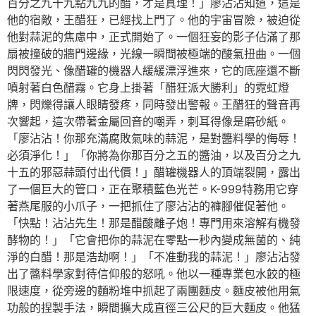
百分之九十九點九九的醋，才是真理！」廖沾沾知道，這是
他的宿敵，王醋狂，已經找上門了。他的宇宙冒險，被迫從
他對蒜泥的焦慮中，正式開始了。一個狂妄的影子佔滿了那
扇被撞破的牆門邊緣，光線一瞬間被極端的酸氣扭曲。一個
閃閃發光、像醋罐的機器人緩緩漂浮進來，它的底座還不斷
噴射著白色醋霧。它身上掛著「醋狂派大勝利」的霓虹燈
牌，閃爍得讓人眼睛發疼，同時發出警報。王醋狂的聲音再
次響起，這次帶著金屬回音的嘲弄，刺耳得像是磨砂紙。
「廖沾沾！你那充滿腐敗氣味的蒜泥，是對醬料學的侮辱！
必須淨化！」「你將為你那百分之五的醬油，以及百分之九
十五的邪惡蒜頭付出代價！」醋罐機器人的頂端裂開，露出
了一個巨大的管口，正在聚積藍色光芒。K-999特務用它穿
著燕尾服的小爪子，一把抓住了廖沾沾的褲腳催促著他。
「快點！沾沾先生！那是醋酸離子炮！專門用來溶解有機發
酵物的！」「它會把你的蒜泥在零點一秒內變成無菌的、純
淨的白醋！那是浩劫啊！」「不准動我的蒜泥！」廖沾沾發
出了醬料學家對待信仰般的怒吼。他以一種專業包水餃的極
限速度，從旁邊的麵粉堆中抓起了兩團麵皮。麵皮被他用氣
功般的捏製手法，瞬間擴大成直徑三公尺的巨大麵皮。他猛