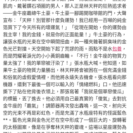
肌肉、戴著鑽石項圈的男人，那人正是林天秤的狂熱追求者
——金牛座霸總牛土豪。牛土豪一腳踢開咖啡館的門，大聲
宣布：「天秤！別管那什麼負運勢！我已經用一百噸的純金
箔買下了今天所有的壞運氣！」「從現在開始，你的運勢由
我主宰！我的金錢，就是你的正面能量！」牛土豪的行為，
讓張水瓶的光束在空中瞬間扭曲，與一種夾雜著銅臭味的金
色光芒對撞。天空開始下起了荒謬的雨。雨點不是水
包養
，
而是閃耀著淚光的小小黃銅齒輪。「不行！金牛座的物質力
量太強了！我的單戀被汙染了！」張水瓶大喊。他知道，如
果牛土豪的物質力量勝出，林天秤將會被困在一個充滿金錢
和俗氣的虛假愛情裡，而他將永遠失去機會。張水瓶看向那
機器，還剩下最後一個可以輸入的「情緒燃料」口。他迅速
撕下了貼在他背後衣領上，那張寫著「我就是個單戀傻瓜」
的標籤，丟了進去。他必須用自己最真實的「傻氣」去對抗
金牛座的「霸氣」！調節器再次發出轟鳴，這一次，射向天
空的光束不再是彩虹色，而是充滿了水瓶座特有的怪誕藍色
**。藍色光束與金色光芒在空中形成了一個巨大的、旋轉著
的太極圖案，像是在爭奪林天秤的靈魂。這場以星座運勢為