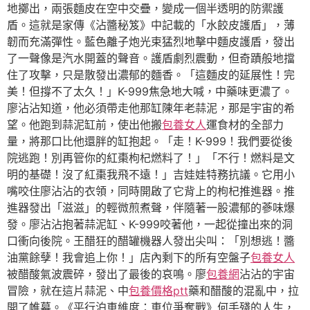
地擲出，兩張麵皮在空中交疊，變成一個半透明的防禦護
盾。這就是家傳《沾醬秘笈》中記載的「水餃皮護盾」，薄
韌而充滿彈性。藍色離子炮光束猛烈地擊中麵皮護盾，發出
了一聲像是汽水開蓋的聲音。護盾劇烈震動，但奇蹟般地擋
住了攻擊，只是散發出濃郁的麵香。「這麵皮的延展性！完
美！但撐不了太久！」K-999焦急地大喊，中藥味更濃了。
廖沾沾知道，他必須帶走他那缸陳年老蒜泥，那是宇宙的希
望。他跑到蒜泥缸前，使出他搬
包養女人
運食材的全部力
量，將那口比他還胖的缸抱起。「走！K-999！我們要從後
院逃跑！別再管你的紅棗枸杞燃料了！」「不行！燃料是文
明的基礎！沒了紅棗我飛不遠！」吉娃娃特務抗議。它用小
嘴咬住廖沾沾的衣領，同時開啟了它背上的枸杞推進器。推
進器發出「滋滋」的輕微煎煮聲，伴隨著一股濃郁的蔘味爆
發。廖沾沾抱著蒜泥缸、K-999咬著他，一起從撞出來的洞
口衝向後院。王醋狂的醋罐機器人發出尖叫：「別想逃！醬
油黨餘孽！我會追上你！」店內剩下的所有空盤子
包養女人
被醋酸氣波震碎，發出了最後的哀鳴。廖
包養網
沾沾的宇宙
冒險，就在這片蒜泥、中
包養價格ptt
藥和醋酸的混亂中，拉
開了帷幕。《平行泊車維度：車位爭奪戰》何手殘的人生，