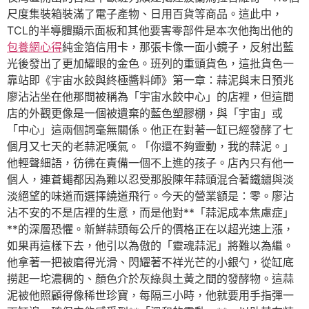
尺度集裝箱裝滿了電子產物、日用百貨等商品。這此中，
TCL的半導體顯示面板和其他要害零部件是本次他掏出他的
包養網心得
純金箔信用卡，那張卡像一面小鏡子，反射出藍
光後發出了更加耀眼的金色。班列的重頭貨色，這批貨色一
靠站即《宇宙水餃與終極醬料師》第一章：蒜泥與末日預兆
廖沾沾坐在他那間被稱為「宇宙水餃中心」的店裡，但這間
店的外觀更像是一個被遺棄的藍色塑膠棚，與「宇宙」或
「中心」這兩個詞毫無關係。他正在對著一缸已經發酵了七
個月又七天的老蒜泥嘆氣。「你還不夠靈動，我的蒜泥。」
他輕聲細語，彷彿在責備一個不上進的孩子。店內只有他一
個人，連蒼蠅都因為難以忍受那股陳年蒜頭混合著鐵鏽與淡
淡絕望的味道而選擇繞道飛行。今天的營業額是：零。廖沾
沾不安的不是店裡的生意，而是他對**「蒜泥成本焦慮症」
**的深層恐懼。新鮮蒜頭每公斤的價格正在以超光速上漲，
如果再這樣下去，他引以為傲的「靈魂蒜泥」將難以為繼。
他拿著一把被磨得光滑、閃耀著不祥光芒的小銀勺，從缸底
撈起一坨濃稠的、顏色介於灰綠與土黃之間的發酵物。這蒜
泥被他照顧得像稀世珍寶，每隔三小時，他就要用手指彈一