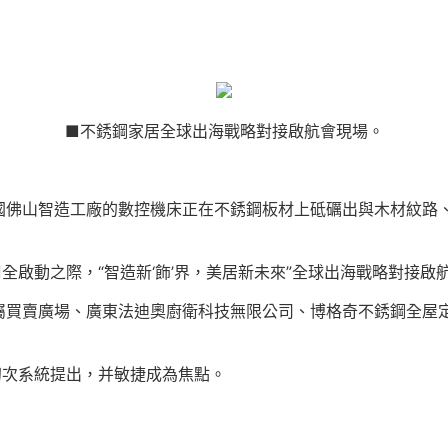
■不銹鋼家居全球出海戰略對接啟航會現場。
國佛山智造工廠的數控機床正在不銹鋼板材上砥礪出與木材紋路
周全啟動之際，“智造新‘飾’界，美居新未來”全球出海戰略對接
屬買賣廣場、廣東法迪奧廚衛科技無限公司、博格奇不銹鋼全屋
初次系統提出，并敏捷成為焦點。