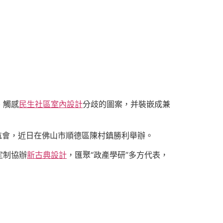
、觸感
民生社區室內設計
分歧的圖案，并裝嵌成兼
啟航會，近日在佛山市順德區陳村鎮勝利舉辦。
定制協辦
新古典設計
，匯聚“政產學研”多方代表，