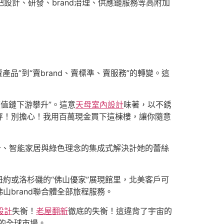
設計、研發、brand治理、供應鏈服務等高附加
產品”到“賣brand、賣標準、賣服務”的轉變。這
值鏈下游攀升”。這意
天母室內設計
味著，以不銹
秤！別擔心！我用百萬現金買下這棟樓，讓你隨意
計、智能家居與綠色理念的集成式解決計她的蕾絲
紐約或洛杉磯的“佛山優家”展現館里，北美客戶可
山brand聯合體全部旅程服務。
設計
失衡！
老屋翻新
徹底的失衡！這違背了宇宙的
的全球市場。