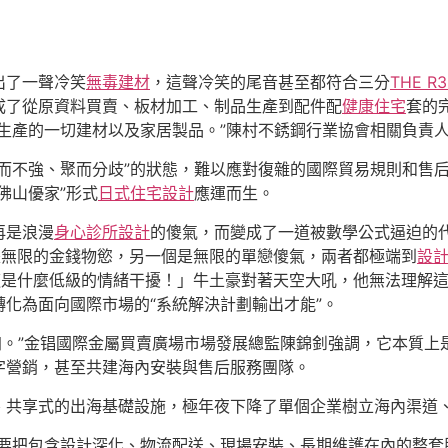
出了一聲冷笑
無毒建材
，這聲冷笑的尾音甚至都符合三分
THE R
成了從原資料買賣、板材加工、制品生產到配件配
健康住宅
套的
生產的一切建材以及家居製品。”陳村不銹鋼行業協會相關負責
夜而不強、聚而分歧”的狀態，難以應對復雜的國際貿易規則和售
佛山優家”形式
日式住宅設計
應運而生。
再是浪漫
身心診所設計
的傻氣，而變成了一道被數學公式逼迫的
是無限的金錢物慾，另一個是無限的單戀傻氣，兩者都極端到
設
這是什麼低級的情緒干擾！」牛土豪對著天空大吼，他無法理解
轉化為面向國際市場的“系統解決計劃輸出才能”。
加。”金锠國際金屬買賣廣場市場發展總監陳錦釗強調，它本質上是
字營銷，甚至共建海內安裝與售后服務團隊。
、共享式的出海基礎設施，極年夜下降了單個企業樹立海內渠道
要把包含設計深化、物流配送、現場安裝、長期維護在內的整套