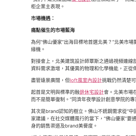
柜企業主表現。
市場機遇：
痛點催生的市場藍海
為何“佛山優家”出海目標地首選北美？“北美市
緣機。
對接會上，北美建筑設計師覃斯之通過視頻連線
資料需求激增，其優異的物理和化學機能，正從
盡管遠景廣闊，但
loft風室內設計
挑戰仍然清楚可
起首是文明與標準的融
退休宅設計
會。北美市場
而不是簡單復制。”同濟年夜學設計創意學院的
其次是brand認知的樹立。佛山不銹鋼需求從“中
家建議，在社交媒體風行的當下，“佛山優家”要
身的銷售渠道及brand美譽度。