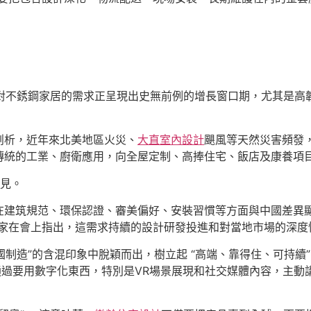
場對不銹鋼家居的需求正呈現出史無前例的增長窗口期，尤其是高
剖析，近年來北美地區火災、
大直室內設計
颶風等天然災害頻發
傳統的工業、廚衛應用，向全屋定制、高捧住宅、飯店及康養項
見。
在建筑規范、環保認證、審美偏好、安裝習慣等方面與中國差異顯
專家在會上指出，這需求持續的設計研發投進和對當地市場的深度
國制造”的含混印象中脫穎而出，樹立起 “高端、靠得住、可持續”
通過要用數字化東西，特別是VR場景展現和社交媒體內容，主動