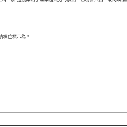
填欄位標示為
*