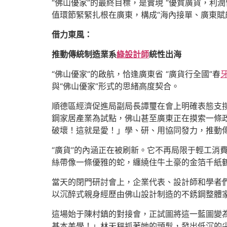
“佛山優家”的最終目標，是實現 “優質廣貨，利潤
值環節緊緊扎根在廣東，構成“海內接單、廣東賦
借力東風：
推動傳統制造業系
綠設計師
統性出海
“佛山優家”的啟航，恰逢廣東省 “廣貨行全國”春
與“佛山優家”形式的思緒高度契合。
順德區經濟促進局副局長譚璽在會上明確表態支撐
鋼家居產業為試點，佛山甚至廣東正在摸索一條
破壞！這就是愛！」學、研、用協同發力，推動
“廣貨”的內涵正在被刷新。它不再局限于輕工消
絲帶像一條優雅的蛇，纏繞住牛土豪的金箔千紙
當天的閉門研討會上，企業代表、設計師和學者
以沉醉式親身經歷由佛山設計制造的不銹鋼整體
這場始于陳村鎮的對接會，正試圖將這一藍圖變為
基本美學！」林天秤抓著她的頭髮，發出低沉的