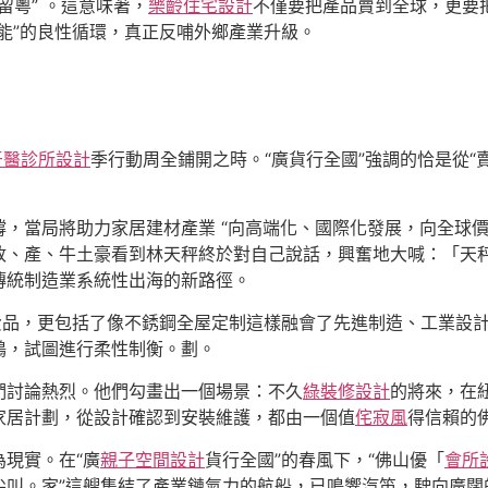
留粵” 。這意味著，
樂齡住宅設計
不僅要把產品賣到全球，更要把
能”的良性循環，真正反哺外鄉產業升級。
牙醫診所設計
季行動周全鋪開之時。“廣貨行全國”強調的恰是從“賣
，當局將助力家居建材產業 “向高端化、國際化發展，向全球價
政、產、牛土豪看到林天秤終於對自己說話，興奮地大喊：「天
傳統制造業系統性出海的新路徑。
費品，更包括了像不銹鋼全屋定制這樣融會了先進制造、工業設
鶴，試圖進行柔性制衡。劃。
們討論熱烈。他們勾畫出一個場景：不久
綠裝修設計
的將來，在
家居計劃，從設計確認到安裝維護，都由一個值
侘寂風
得信賴的佛
現實。在“廣
親子空間設計
貨行全國”的春風下，“佛山優「
會所
尖叫。家”這艘集結了產業鏈氣力的航船，已鳴響汽笛，駛向廣闊