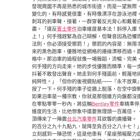
發現周圍不再是熟悉的城市街道，而是一望無際
變化的，有時感覺很重，有時像漂浮在游泳池裡
刺耳的剎車聲，接著，一群穿著反光背心和戴著
肅。「違反
賓士零件
泊車維度基本法！斜停入庫
上！」何手殘趕緊為自己辯解，但聲音因為恐懼
法則，你必須接受懲罰！」懲罰的內容是：無限
來的黑色跑車，優雅地從網格的邊緣漂移而過。
格中。那泊車的過程就像一場舞蹈，流暢、完美
何手殘的方向走來。她的步伐優雅而精準，每一
抖著不敢發出聲音。她走到何手殘面前，輕蔑地
純粹性。」「但你的後視鏡貼紙——『永不放棄
按了一下。何手殘的車子從牆上脫落，在空中旋
如果泊車是一種宗教，你就是那個連方向盤都沒
在零點零零一秒內，將這輛
Bentley零件
車精準停
維度的生活，比他想象中還要無理頭一百萬倍。
頂傳來了一陣震
台北汽車零件
耳欲聾的廣播聲。
的百分之九十九點九，陡降至負百分之八十七！
立刻感到一陣恐慌，這是他患有「星座預報壓力