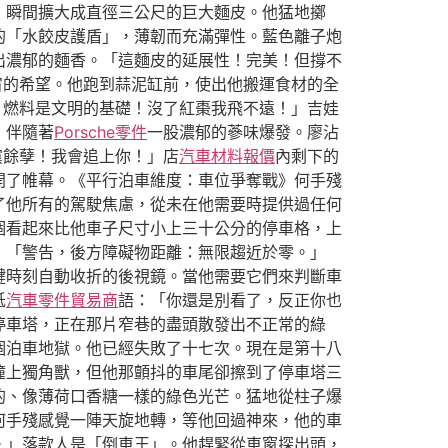
，瞬間擴大成直徑三公尺的巨大麵皮。他猛地擲
的「水餃皮護盾」，薄韌而充滿彈性。藍色離子炮
出濃郁的麵香。「這麵皮的延展性！完美！但撐不
宙的希望。他跑到蒜泥缸前，使出他搬運食材的全
！燃料是文明的基礎！沒了紅棗我飛不遠！」吉娃
，伴隨著
Porsche零件
一股濃郁的蔘味爆發。廖沾
黨餘孽！我會追上你！」店
汽車材料報價
內剩下的
開了帷幕。《平行泊車維度：車位爭奪戰》何手殘
了他所有的駕駛焦慮，從未在他需要時提供過任何
個看起來比他車子尺寸小上三十公分的停車格，上
：「警告，後方障礙物距離：無限趨近於零。」
鍵時刻自動收折的後視鏡。當他需要它們來判斷車
低
汽車零件貿易商
語：「你還是別看了，反正你也
停車塔，正在那片窄巷的盡頭散發出不正常的綠
個泊車地獄。他已經失敗了十七次。現在是第十八
撞上獨角獸，但他那顫抖的車尾卻擦到了停車塔三
的、像薄荷口香糖一樣的綠色光芒。猛地從柱子爆
何手殘感覺一陣天旋地轉，等他回過神來，他的車
。」落款人是「倒車王」。他趕緊從車窗探出頭，