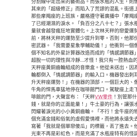
分割線中走出來的藝術品。而張水瓶的人生，則
其來的「超級修正」而陷入了荒謬的混亂。街道
那些摩羯座的上班族，嚴格遵守著廣播中「摩羯
了已經潮濕的淚水。「負百分之八十七？」張水
量就會越發瘋狂地實體化。上次林天秤的戀愛運
前，將林天秤的運勢至少提升到零。否則，他那
密武器。「我需要星象學輔助儀！」他衝到一個
個不知名的外星計算器改造而成的「情感調節器
超脫一切的理性與冷靜…才怪！我只有一腔熱血
天秤座黃銅齒輪組成的音樂盒。他從未送出，因
輪都倒入「情感調節器」的輸入口。機器發出刺
升天秤座運勢！」在機器的頂部，一個巨大的、
牛角的悍馬車猛地停在咖啡館門口。駕駛座上走
啡館的門，大聲宣布：「天秤
VW零件
！別管那什
錢，就是你的正面能量！」牛土豪的行為，讓張
閃耀著淚光的小小黃銅齒輪。「不行！金牛座的
個充滿金錢和俗氣的虛假愛情裡，而他將永遠失
寫著「我就是個單戀傻瓜」的標籤，丟了進去。
光束不再是彩虹色，而是充滿了水瓶座特有的怪