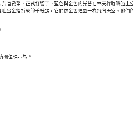
的荒唐戰爭，正式打響了。藍色與金色的光芒在林天秤咖啡館上
度吐出金箔折成的千紙鶴，它們像金色蝗蟲一樣飛向天空。他們
8
填欄位標示為
*