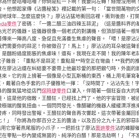
你為什麼咕嚕咕嚕？你倒是紅一下啊！我要向左轉！綠燈沒用啊
合。他想起家傳《沾醬秘笈》裡記載的第一句：「當世間萬物的
個地球年…怎麼這麼快？」廖沾沾猛地衝回店裡，衝到後廚，打
oda零件
了密碼：「一醬二醋三油四辣五蒜泥」（這是醬料界的
色光芒的儀器。這儀器很像一個老式的對講機，但頂部插著一根
傳來一陣高八度、急促且充滿養生焦慮的聲音。「喂！是廖沾沾嗎
我們需要你的蒜泥！你被徵召了！馬上！」廖沾沾的耳朵被這聲
！是麵粉過度膨脹的焦慮味！還有，我現在走不開！我的陳年老
味電子雜音：「重點不是蒜泥！重點是**時空正在彎曲！**我們
就在廖沾沾還在糾結要不要帶上他最珍愛的那把銀勺時，外面的
進來。它的背上揹著一個像是小型瓦斯桶的東西，桶上用毛筆寫
筆直，戴著白色手套的爪子優雅地一揮：「沒時間了，沾沾先生！
鼻的酸氣猛地從店門
保時捷零件
口灌入，伴隨著一個狂妄自大的
道，這是他的宿敵，王醋狂，已經找上門了。他的宇宙冒險，被
被極端的酸氣扭曲。一個閃閃發光、像醋罐的機器人緩緩漂浮進
發疼，同時發出警報。王醋狂的聲音再次響起，這次帶著金屬回
化！」「你將為你那百分之五的醬油，以及百分之九十五的邪惡
特務用它穿著燕尾服的小爪子，一把抓住了廖沾
奧迪零件
沾的褲腳
泥在零點一秒內變成無菌的、純淨的白醋！那是浩劫啊！」「不