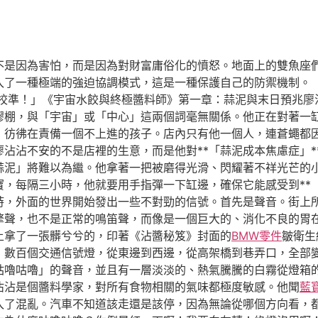
不是因為害怕，而是因為對財富庸俗化的憤怒。地面上的雙魚座
入了一種極端的強迫協調模式，這是一種保護自己的防禦機制。
校準！」《宇宙水餃與終極醬料師》第一章：蒜泥與末日預兆廖
膠棚，與「宇宙」或「中心」這兩個詞毫無關係。他正在對著一
，彷彿在責備一個不上進的孩子。店內只有他一個人，連蒼蠅都
沾沾不安的不是店裡的生意，而是他對**「蒜泥成本焦慮症」*
蒜泥」將難以為繼。他拿著一把被磨得光滑、閃耀著不祥光芒的
，每隔三小時，他就要用手指彈一下缸邊，確保它能感受到**「
時，外面的世界開始發出一些不對勁的信號。首先是聲音。街上
擎聲，也不是正常的鳴笛聲，而像是一個巨大的、消化不良的胃
上拿了一張髒兮兮的，印著《沾醬秘笈》封面的
BMW零件
皺衛生
，數百個交通信號燈，從東邊到西邊，從高架橋到巷弄口，全部
咕嚕咕嚕」的聲音，並且有一層淡淡的、熱氣騰騰的白霧從燈箱
沾沾是個醬料學家，對所有食物相關的氣味都極度敏感。他聞
藍
入了混亂。汽車不知道該走還是該停，因為無論從哪個方向看，