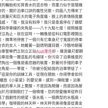
買的輪胎和劣質香水的混合物，而重力似乎是隨機
會的、關於泊車口訣的魔性兒歌。四面八方傳來了
的測量尺和巨大的電子角度儀，臉上的表情極度嚴
械感。「我、我沒有斜停！我只是垂直停在了牆壁
體與停車線的夾角是——八十九點七度！按照維度
哭泣為止。就在這時，一輛像是從科幻電影裡開出
態，精準地停進了一個只有它車身尺寸寬度的停車
皮衣的女人，她戴著一副透明護目鏡，冷酷地朝著
泊車警察們立刻立正站
Audi零件
好，連測量尺都顫
的車技像一團混亂的毛線球。你污染了泊車維度的
然掏出一個像是遙控器的裝置，對著何手殘的車子
夾角是——零度。「你被分配給我的泊車學徒了。
「這是你的訓練工具，從現在開始，你得學會如何
播放《小星星》的嬰兒車，感到一陣眩暈。泊車
報紙的單人床上驚醒，不是因為鬧鐘，而是因為屋
由於月球剛剛打了一個噴嚏，您的戀愛機率從昨日
滿了戲劇性的絕望。張水瓶，一個典型的水瓶座，
美學」咖啡館的林天秤。林天秤完美得像是從黃金