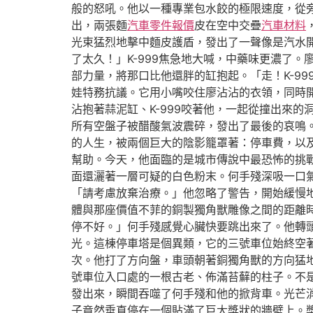
般的怒吼。他以一種專業包水餃的極限速度，從
出，兩張麵
汽車零件報價
皮在空中交疊
汽車材料
光束猛烈地擊中麵皮護盾，發出了一聲像是汽水
了太久！」K-999焦急地大喊，中藥味更濃了
部力量，將那口比他還胖的缸抱起。「走！K-9
娃特務抗議。它用小嘴咬住廖沾沾的衣領，同時
沾抱著蒜泥缸、K-999咬著他，一起從撞出來
所有空盤子被醋酸氣波震碎，發出了最後的哀鳴
的人生，被兩個巨大的陰影籠罩著：停車費，以
幫助。今天，他面臨的是城市傳說中最恐怖的挑
面還灑著一層可疑的白色粉末。何手殘深吸一口
「請考慮放棄治療。」他忽略了警告，開始緩慢
體與那座價值不菲的銅製獨角獸雕像之間的距離
停不好。」何手殘感覺心臟快要跳出來了。他轉
光。這棟停車塔是個異類，它的三號車位始終空
次。他打了方向盤，車頭朝著銅獨角獸的方向猛
號車位入口處的一根古老、佈滿苔蘚的柱子。不
發出來，瞬間吞噬了何手殘和他的掀背車。光芒
子竟然垂直停在一個貼滿了巨大獎狀的牆壁上。