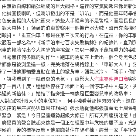
、由無數白線和編號組成的巨大網格。這裡的空氣聞起來像是新
。他試圖按喇叭，但喇叭發出的不是「叭叭」，而是他童年時學
白色安全帽的人朝他衝來。這些人手裡拿的不是警棍，而是長長
！罪大惡極！」領頭的泊車警察用一個擴音器大喊，聲音充滿機
而顫抖。「垂直泊車？那是在第三次元的行為，在這裡，你的車
次觀看一部名為**《新手泊車七百次失敗集錦》的紀錄片，直到
跑車的輪胎發出令人陶醉的摩擦聲，它以一種近乎蔑視重力的姿
，且毫無任何多餘的動作**。跑車的駕駛座上走出一個全身黑色
步都像是被測量過一樣，完美地落在網格線上。「車影大人！」
掃了一眼他那輛垂直貼在牆上的掀背車，語氣冰冷。「新手，你
』，讓我看到了一絲愚蠢的勇氣。」車影大人
汽車零件進口商
突
轉了一百八十度，穩穩地停在了地面上的一個停車格中。這次，
摸過的新信徒。」她指了指旁邊一輛像是巨型嬰兒車的改造車：
入對面的針眼大小的車位裡。」何手殘看著那輛閃閃發光、還在
《失控的星座運勢與單戀狂想曲》張水瓶從他那張覆蓋著七層舊
「緊急！緊急！今日星座運勢超級大修正！所有天秤座請注意！
」廣播員的聲音聽起來像是一個正在經歷中年危機的雙子座，充
症候群」後的標準反應。他單戀著住在隔壁棟、經營一家「平衡