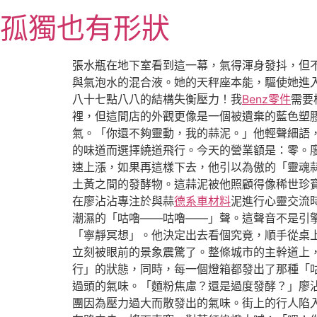
跳
孤獨也有形狀
至
主
要
張水瓶在地下室看到這一幕，氣得渾身發抖，但
內
與氣泡水的混合液。她的天秤座本能，驅使她進
容
八十七點八八的結構失衡壓力！我
Benz零件
需要
裡，但這間店的外觀更像是一個被遺棄的藍色塑
氣。「你還不夠靈動，我的蒜泥。」他輕聲細語
的味道而選擇繞道飛行。今天的營業額是：零。廖
速上漲，如果再這樣下去，他引以為傲的「靈魂
土黃之間的發酵物。這蒜泥被他照顧得像稀世珍寶
在廖沾沾專注於與蒜
德系車材料
泥進行心靈交流
潮濕的「咕嚕——咕嚕——」聲。這聲音不是引
「寧靜冥想」。他決定出去看個究竟，順手從桌
立刻被眼前的景象震驚了。整條城市的主幹道上
行」的狀態，同時，每一個燈箱都發出了那種「
過頭的氣味。「麵粉焦慮？還是過度發酵？」廖
團因為壓力過大而散發出的氣味。街上的行人陷