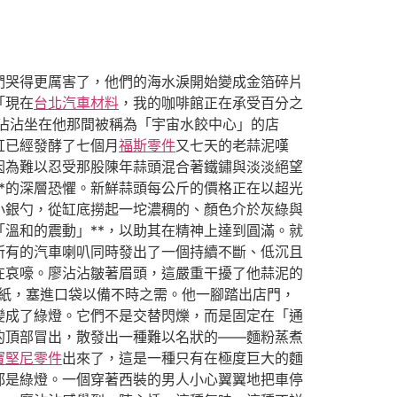
們哭得更厲害了，他們的海水淚開始變成金箔碎片
「現在
台北汽車材料
，我的咖啡館正在承受百分之
沾沾坐在他那間被稱為「宇宙水餃中心」的店
缸已經發酵了七個月
福斯零件
又七天的老蒜泥嘆
因為難以忍受那股陳年蒜頭混合著鐵鏽與淡淡絕望
*的深層恐懼。新鮮蒜頭每公斤的價格正在以超光
小銀勺，從缸底撈起一坨濃稠的、顏色介於灰綠與
溫和的震動」**，以助其在精神上達到圓滿。就
所有的汽車喇叭同時發出了一個持續不斷、低沉且
在哀嚎。廖沾沾皺著眉頭，這嚴重干擾了他蒜泥的
紙，塞進口袋以備不時之需。他一腳踏出店門，
變成了綠燈。它們不是交替閃爍，而是固定在「通
的頂部冒出，散發出一種難以名狀的——麵粉蒸煮
寶堅尼零件
出來了，這是一種只有在極度巨大的麵
都是綠燈。一個穿著西裝的男人小心翼翼地把車停