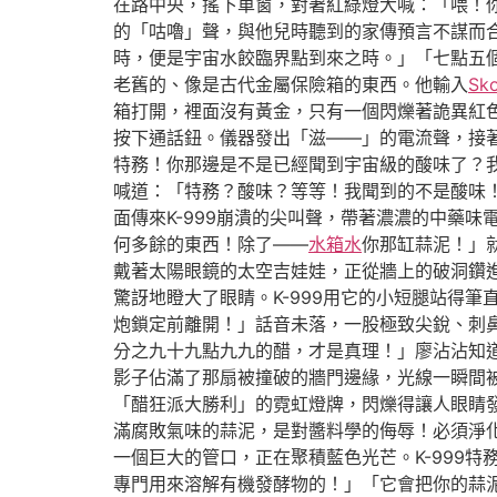
在路中央，搖下車窗，對著紅綠燈大喊：「喂！
的「咕嚕」聲，與他兒時聽到的家傳預言不謀而
時，便是宇宙水餃臨界點到來之時。」「七點五
老舊的、像是古代金屬保險箱的東西。他輸入
Sk
箱打開，裡面沒有黃金，只有一個閃爍著詭異紅
按下通話鈕。儀器發出「滋——」的電流聲，接著
特務！你那邊是不是已經聞到宇宙級的酸味了？
喊道：「特務？酸味？等等！我聞到的不是酸味
面傳來K-999崩潰的尖叫聲，帶著濃濃的中藥
何多餘的東西！除了——
水箱水
你那缸蒜泥！」
戴著太陽眼鏡的太空吉娃娃，正從牆上的破洞鑽
驚訝地瞪大了眼睛。K-999用它的小短腿站得
炮鎖定前離開！」話音未落，一股極致尖銳、刺
分之九十九點九九的醋，才是真理！」廖沾沾知
影子佔滿了那扇被撞破的牆門邊緣，光線一瞬間
「醋狂派大勝利」的霓虹燈牌，閃爍得讓人眼睛
滿腐敗氣味的蒜泥，是對醬料學的侮辱！必須淨
一個巨大的管口，正在聚積藍色光芒。K-999
專門用來溶解有機發酵物的！」「它會把你的蒜