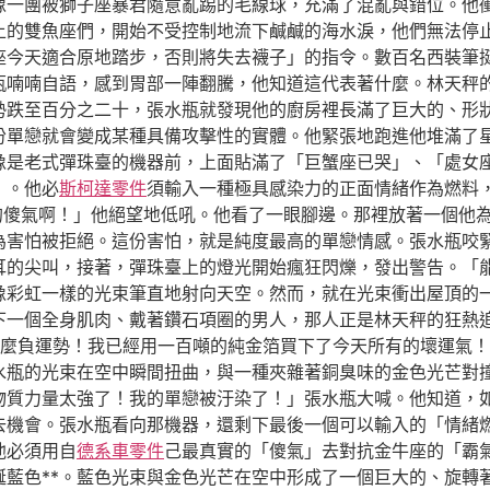
像一團被獅子座暴君隨意亂踢的毛線球，充滿了混亂與錯位。他
上的雙魚座們，開始不受控制地流下鹹鹹的海水淚，他們無法停
座今天適合原地踏步，否則將失去襪子」的指令。數百名西裝筆
瓶喃喃自語，感到胃部一陣翻騰，他知道這代表著什麼。林天秤
勢跌至百分之二十，張水瓶就發現他的廚房裡長滿了巨大的、形
份單戀就會變成某種具備攻擊性的實體。他緊張地跑進他堆滿了
像是老式彈珠臺的機器前，上面貼滿了「巨蟹座已哭」、「處女
」。他必
斯柯達零件
須輸入一種極具感染力的正面情緒作為燃料
的傻氣啊！」他絕望地低吼。他看了一眼腳邊。那裡放著一個他
為害怕被拒絕。這份害怕，就是純度最高的單戀情感。張水瓶咬
耳的尖叫，接著，彈珠臺上的燈光開始瘋狂閃爍，發出警告。「
像彩虹一樣的光束筆直地射向天空。然而，就在光束衝出屋頂的
下一個全身肌肉、戴著鑽石項圈的男人，那人正是林天秤的狂熱
麼負運勢！我已經用一百噸的純金箔買下了今天所有的壞運氣！
水瓶的光束在空中瞬間扭曲，與一種夾雜著銅臭味的金色光芒對
物質力量太強了！我的單戀被汙染了！」張水瓶大喊。他知道，
去機會。張水瓶看向那機器，還剩下最後一個可以輸入的「情緒
他必須用自
德系車零件
己最真實的「傻氣」去對抗金牛座的「霸
誕藍色**。藍色光束與金色光芒在空中形成了一個巨大的、旋轉