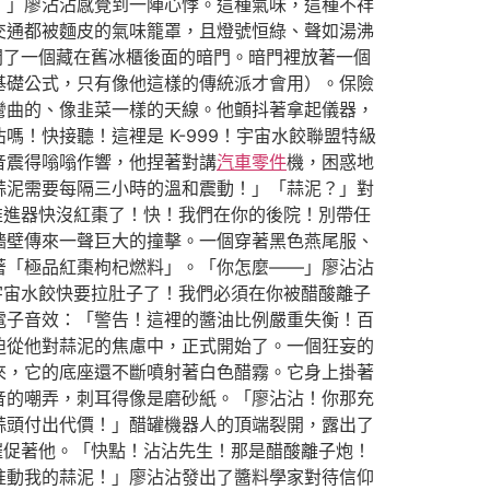
！」廖沾沾感覺到一陣心悸。這種氣味，這種不祥
交通都被麵皮的氣味籠罩，且燈號恒綠、聲如湯沸
開了一個藏在舊冰櫃後面的暗門。暗門裡放著一個
基礎公式，只有像他這樣的傳統派才會用）。保險
彎曲的、像韭菜一樣的天線。他顫抖著拿起儀器，
！快接聽！這裡是 K-999！宇宙水餃聯盟特級
音震得嗡嗡作響，他捏著對講
汽車零件
機，困惑地
蒜泥需要每隔三小時的溫和震動！」「蒜泥？」對
的推進器快沒紅棗了！快！我們在你的後院！別帶任
牆壁傳來一聲巨大的撞擊。一個穿著黑色燕尾服、
著「極品紅棗枸杞燃料」。「你怎麼——」廖沾沾
宇宙水餃快要拉肚子了！我們必須在你被醋酸離子
電子音效：「警告！這裡的醬油比例嚴重失衡！百
迫從他對蒜泥的焦慮中，正式開始了。一個狂妄的
來，它的底座還不斷噴射著白色醋霧。它身上掛著
音的嘲弄，刺耳得像是磨砂紙。「廖沾沾！你那充
蒜頭付出代價！」醋罐機器人的頂端裂開，露出了
催促著他。「快點！沾沾先生！那是醋酸離子炮！
准動我的蒜泥！」廖沾沾發出了醬料學家對待信仰