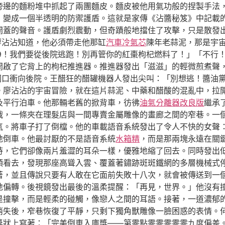
旁邊的麵粉堆中抓起了兩團麵皮。麵皮被他用氣功般的捏製手法
，變成一個半透明的防禦護盾。這就是家傳《沾醬秘笈》中記載
開蓋的聲音。護盾劇烈震動，但奇蹟般地擋住了攻擊，只是散發
。廖沾沾知道，他必須帶走他那缸
汽車冷氣芯
陳年老蒜泥，那是宇
99！我們要從後院逃跑！別再管你的紅棗枸杞燃料了！」「不行
開啟了它背上的枸杞推進器。推進器發出「滋滋」的輕微煎煮聲
的洞口衝向後院。王醋狂的醋罐機器人發出尖叫：「別想逃！醬油
。廖沾沾的宇宙冒險，就在這片蒜泥、中藥和醋酸的混亂中，拉
及平行泊車。他那輛老舊的掀背車，彷彿
油氣分離器改良版
繼承
戰，一條夾在理髮店與一間專賣金屬雕像的畫廊之間的窄巷。一
氣。將車子打了倒檔。他的車載語音系統發出了令人不快的女聲
地倒車。他最討厭的不是語音系統
水箱精
，而是那兩塊永遠在關
時，它們卻像兩片羞澀的耳朵一樣，優雅地縮了回去。同時發出
頭看去，發現那座高聳入雲、覆蓋著鏽跡斑斑鐵網的多層機械式
著，並且傳說只要有人敢在它面前失敗十八次，就會被傳送到一
地偏轉。後視鏡發出最後的溫柔提醒：「再見，世界。」他沒有
是撞擊，而是輕柔的碰觸，像戀人之間的耳語。接著，一道濃郁
消失後，窄巷恢復了平靜，只剩下獨角獸雕像一臉困惑的表情。
獎狀上寫著：「完美倒車入庫獎——第零點零零零零零九度偏差