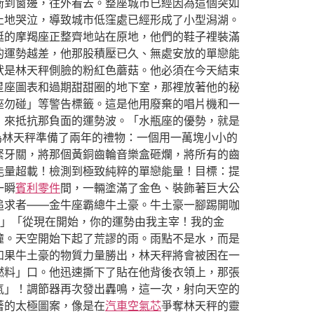
衝到窗邊，往外看去。整座城市已經因為這個突如
止地哭泣，導致城市低窪處已經形成了小型潟湖。
挺的摩羯座正整齊地站在原地，他們的鞋子裡裝滿
的運勢越差，他那股積壓已久、無處安放的單戀能
狀是林天秤側臉的粉紅色蘑菇。他必須在今天結束
星座圖表和過期甜甜圈的地下室，那裡放著他的秘
座勿碰」等警告標籤。這是他用廢棄的唱片機和一
，來抵抗那負面的運勢波。「水瓶座的優勢，就是
為林天秤準備了兩年的禮物：一個用一萬塊小小的
緊牙關，將那個黃銅齒輪音樂盒砸爛，將所有的齒
能量超載！檢測到極致純粹的單戀能量！目標：提
一瞬
賓利零件
間，一輛塗滿了金色、裝飾著巨大公
追求者——金牛座霸總牛土豪。牛土豪一腳踢開咖
」「從現在開始，你的運勢由我主宰！我的金
撞。天空開始下起了荒謬的雨。雨點不是水，而是
如果牛土豪的物質力量勝出，林天秤將會被困在一
燃料」口。他迅速撕下了貼在他背後衣領上，那張
氣」！調節器再次發出轟鳴，這一次，射向天空的
著的太極圖案，像是在
汽車空氣芯
爭奪林天秤的靈