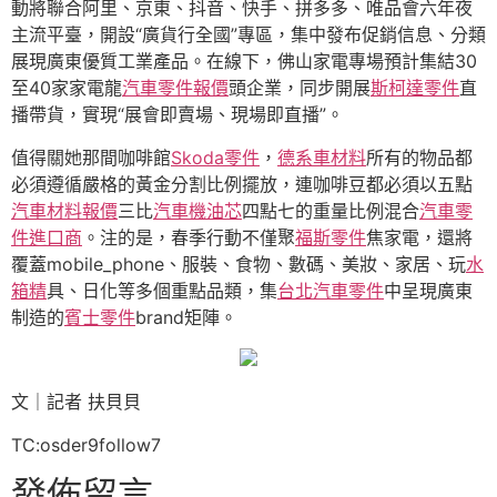
動將聯合阿里、京東、抖音、快手、拼多多、唯品會六年夜
主流平臺，開設“廣貨行全國”專區，集中發布促銷信息、分類
展現廣東優質工業產品。在線下，佛山家電專場預計集結30
至40家家電龍
汽車零件報價
頭企業，同步開展
斯柯達零件
直
播帶貨，實現“展會即賣場、現場即直播”。
值得關她那間咖啡館
Skoda零件
，
德系車材料
所有的物品都
必須遵循嚴格的黃金分割比例擺放，連咖啡豆都必須以五點
汽車材料報價
三比
汽車機油芯
四點七的重量比例混合
汽車零
件進口商
。注的是，春季行動不僅聚
福斯零件
焦家電，還將
覆蓋mobile_phone、服裝、食物、數碼、美妝、家居、玩
水
箱精
具、日化等多個重點品類，集
台北汽車零件
中呈現廣東
制造的
賓士零件
brand矩陣。
文｜記者 扶貝貝
TC:osder9follow7
發佈留言