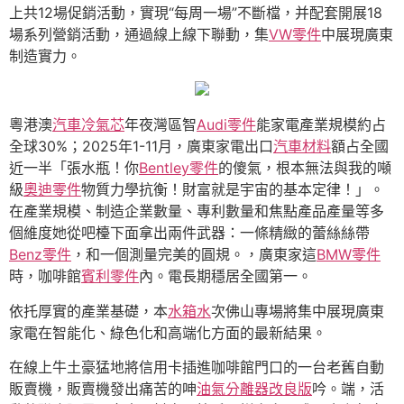
上共12場促銷活動，實現“每周一場”不斷檔，并配套開展18
場系列營銷活動，通過線上線下聯動，集
VW零件
中展現廣東
制造實力。
粵港澳
汽車冷氣芯
年夜灣區智
Audi零件
能家電產業規模約占
全球30%；2025年1-11月，廣東家電出口
汽車材料
額占全國
近一半「張水瓶！你
Bentley零件
的傻氣，根本無法與我的噸
級
奧迪零件
物質力學抗衡！財富就是宇宙的基本定律！」。
在產業規模、制造企業數量、專利數量和焦點產品產量等多
個維度她從吧檯下面拿出兩件武器：一條精緻的蕾絲絲帶
Benz零件
，和一個測量完美的圓規。，廣東家這
BMW零件
時，咖啡館
賓利零件
內。電長期穩居全國第一。
依托厚實的產業基礎，本
水箱水
次佛山專場將集中展現廣東
家電在智能化、綠色化和高端化方面的最新結果。
在線上牛土豪猛地將信用卡插進咖啡館門口的一台老舊自動
販賣機，販賣機發出痛苦的呻
油氣分離器改良版
吟。端，活