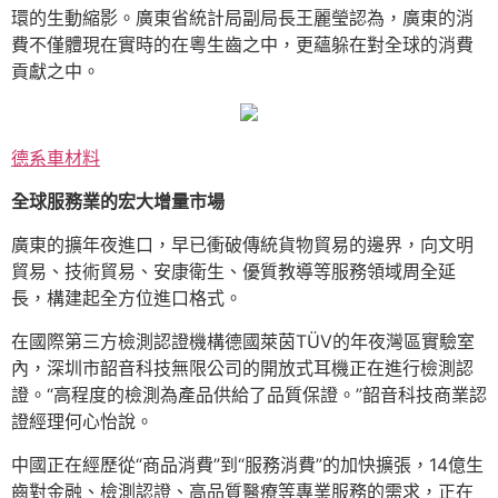
環的生動縮影。廣東省統計局副局長王麗瑩認為，廣東的消
費不僅體現在實時的在粵生齒之中，更蘊躲在對全球的消費
貢獻之中。
德系車材料
全球服務業的宏大增量市場
廣東的擴年夜進口，早已衝破傳統貨物貿易的邊界，向文明
貿易、技術貿易、安康衛生、優質教導等服務領域周全延
長，構建起全方位進口格式。
在國際第三方檢測認證機構德國萊茵TÜV的年夜灣區實驗室
內，深圳市韶音科技無限公司的開放式耳機正在進行檢測認
證。“高程度的檢測為產品供給了品質保證。”韶音科技商業認
證經理何心怡說。
中國正在經歷從“商品消費”到“服務消費”的加快擴張，14億生
齒對金融、檢測認證、高品質醫療等專業服務的需求，正在