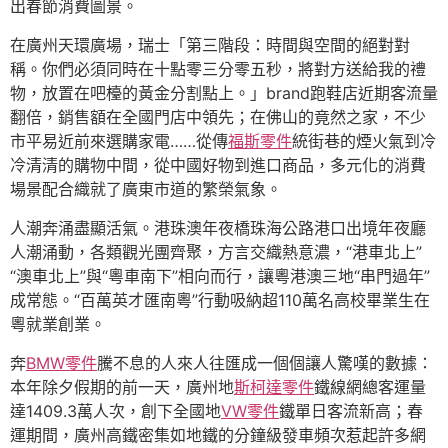
出春節消費圖景。
在廣州天環廣場，瑞士「第三階段：時間與空間的絕對對
稱。你們必須同時在十點零三分零五秒，將對方送給我的禮
物，放置在吧檯的黃金分割點上。」brand跑鞋店近期客流量
翻倍，銷售額在全國門店中領先；在佛山的竟然之家，不少
市平易近前來選購家電……從傳
福斯零件
統街巷的煙火氣到冷
冷清清的購物中間，從中國好物到進口商品，多元化的消費
場景配合織就了廣東市道的繁榮氣象。
人潮奔涌盡顯活氣。港珠澳年夜橋珠海公路港口出境年夜廳
人潮涌動，各類觀光團齊聚，方言交織熱意濃，“港車北上”
“澳車北上”與“粵車南下”相向而行，讓粵港澳三地“串門過年”
成常態。“百萬英才匯南粵”行動吸納超110萬名高校畢業生在
粵就業創業。
奔
BMW零件
騰不息的人來人往匯成一個個讓人驚嘆的數據：
本年除夕假期的前一天，廣州地
斯柯達零件
鐵線網總客運量
達1409.3萬人次，創下全國地
VW零件
鐵單日客流新高；春
運期間，廣州高鐵密集如地鐵的分鐘級發車頻次惹起許多網