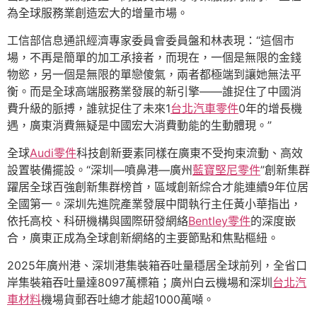
為全球服務業創造宏大的增量市場。
工信部信息通訊經濟專家委員會委員盤和林表現：“這個市
場，不再是簡單的加工承接者，而現在，一個是無限的金錢
物慾，另一個是無限的單戀傻氣，兩者都極端到讓她無法平
衡。而是全球高端服務業發展的新引擎——誰捉住了中國消
費升級的脈搏，誰就捉住了未來1
台北汽車零件
0年的增長機
遇，廣東消費無疑是中國宏大消費動能的生動體現。”
全球
Audi零件
科技創新要素同樣在廣東不受拘束流動、高效
設置裝備擺設。“深圳—噴鼻港—廣州
藍寶堅尼零件
”創新集群
躍居全球百強創新集群榜首，區域創新綜合才能連續9年位居
全國第一。深圳先進院產業發展中間執行主任黃小華指出，
依托高校、科研機構與國際研發網絡
Bentley零件
的深度嵌
合，廣東正成為全球創新網絡的主要節點和焦點樞紐。
2025年廣州港、深圳港集裝箱吞吐量穩居全球前列，全省口
岸集裝箱吞吐量達8097萬標箱；廣州白云機場和深圳
台北汽
車材料
機場貨郵吞吐總才能超1000萬噸。