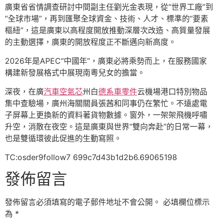
廣東省省情調查研討中間副主任劉光金表現，從“世界工廠”到
“全球市場”，再到匯聚全球資金、技術、人才、標準的“要素
樞紐”，這是廣東以高程度開放推動深層次改造、高質量發展
的主動選擇，廣東的開放程度正不斷邁向新高度。
2026年是APEC“中國年”，廣東必將乘勢而上，在服務國家
構建新發展格式中展現南粵兒女的擔當。
深夜，在廣
汽車空氣芯
州白
德系車零件
云機場港口特別物品
集中查驗場，廣州海關關員張茜和同事仍在繁忙。不遠處電
子屏幕上更換新的資料著貨物數據。窗外，一架架飛機呼嘯
升空，消散在夜空。這是廣東與世界“雙向奔赴”的日常一幕，
也是雙循環彼此促進的生動寫照。
TC:osder9follow7 699c7d43b1d2b6.69065198
發佈留言
發佈留言必須填寫的電子郵件地址不會公開。
必填欄位標示
為
*