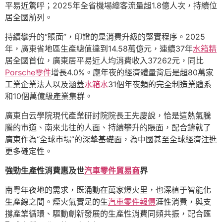
平易近驚呼；2025年全省機場總客流量超1.8億人次，持續位
居全國前列。
持續攀升的“賬面”，印證的是消費升級的堅實程序。2025
年，廣東省地區生產總值達到14.58萬億元，連續37年
水箱精
居全國首位，廣東居平易近人均消費收入37262元，同比
Porsche零件
增長4.0%。龐年夜的經濟體量背后是超80萬家
工業企業法人以及涵蓋
水箱水
31個年夜類的完全制造業體系
和10個萬億級產業集群。
廣東白云學院現代產業研討院院長王先慶說，恰是這熱氣騰
騰的市道、南來北往的人面、持續攀升的賬面，配合鑄就了
廣東作為“全球市場”的深摯基礎面，為中國甚至全球經濟注進
更多確定性。
強勁生產性消費惠及世
汽車零件貿易商
界
南粵年夜地的需求，既涌動在萬家燈火里，也深植于智能化
生產線之間。煙火氣實足的生
汽車零件報價
涯性消費，與支
撐產業循環、驅動創新發展的生產性消費同頻共振，配合匯