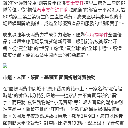
鐵的“分鐘級發車”到美食年夜排
賓士零件
檔里三層外三層的排
隊等位，從“拖鞋
汽車零件進口商
吃鮑魚”的躲富于平易近到超
80萬家工業企業衍生的生產性消費，廣東正以其龐年夜的市
場規模與開放胸襟，成為全球優質產品和服務的“超級買手”。
廣東以強年夜消費力構成引力磁場，匯聚
保時捷零件
全國優
品；以豐富應用場景筑就創新舞臺，吸引前沿技術落地深
耕。從“賣全球”的“世界工廠”到“買全球”的“全球市場”，讀懂
廣東消費，便能看清中國內需的強勁底氣。
市道、人面、賬面、基礎面 面面折射消費強勁
在“國際消費中間城市”廣州番禺的花市上，一家名為“呢個福
時髦”的攤位非分特別吸睛——這家店并不售賣傳統的“福”
字，而是將“瘋狂動物城”“小馬寶莉”等年輕人喜歡的潮水IP融
進產品中。隨著不斷的“叮叮”聲，付款已經通過掃碼匯流到
賬。美團及年夜眾點評數據顯示，截至2月9日，廣東地區春
節期間大年夜飯預訂訂單同比增長193%，線上線下配合勾畫