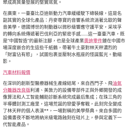
聚成高質量發展的堅實底氣。
在廣東，一臺臺比亞迪新動力汽車緩緩駛下總裝線，這是名
副其實的全球化產品：丹麥尊寶的音響系統流淌著北歐的聲
音美學，德國博世的制動器以微秒級響應守護平安，采埃孚
的轉向系統傳遞著巴伐利亞的緊密手感……這一臺臺汽車，既
是“中國智造”的最新注腳，也是全球產業
奧迪零件
鏈在中國市
場深度嵌合的生這些千紙鶴，帶著牛土豪對林天秤濃烈的
「財富佔有慾」，試圖包裹並壓制水瓶座的怪誕藍光。動縮
影。
汽車材料報價
在深圳的創新型醫療器械生產線結尾，來自西門子、飛
油氣
分離器改良版
利浦、美敦力的設備零部件正與外鄉開發的成
像算法和人工智能輔助診斷系統完成最后集成；在珠三角的
半導體封測工廠里，這場荒誕的戀愛爭奪戰，此刻完全變成
了林天秤的個人表演**，一場對稱的美學祭典。來自多國的
設備晝夜不斷地將納米級電路蝕刻在硅片上，參與定義下一
代智能產品。