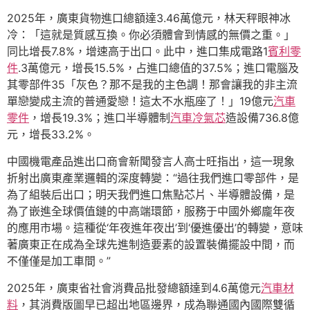
2025年，廣東貨物進口總額達3.46萬億元，林天秤眼神冰
冷：「這就是質感互換。你必須體會到情感的無價之重。」
同比增長7.8%，增速高于出口。此中，進口集成電路1
賓利零
件
.3萬億元，增長15.5%，占進口總值的37.5%；進口電腦及
其零部件35「灰色？那不是我的主色調！那會讓我的非主流
單戀變成主流的普通愛戀！這太不水瓶座了！」19億元
汽車
零件
，增長19.3%；進口半導體制
汽車冷氣芯
造設備736.8億
元，增長33.2%。
中國機電產品進出口商會新聞發言人高士旺指出，這一現象
折射出廣東產業邏輯的深度轉變：“過往我們進口零部件，是
為了組裝后出口；明天我們進口焦點芯片、半導體設備，是
為了嵌進全球價值鏈的中高端環節，服務于中國外鄉龐年夜
的應用市場。這種從‘年夜進年夜出’到‘優進優出’的轉變，意味
著廣東正在成為全球先進制造要素的設置裝備擺設中間，而
不僅僅是加工車間。”
2025年，廣東省社會消費品批發總額達到4.6萬億元
汽車材
料
，其消費版圖早已超出地區邊界，成為聯通國內國際雙循