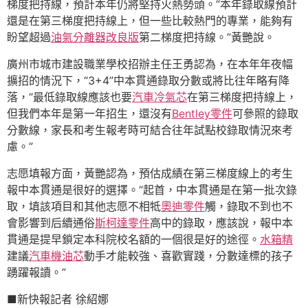
梯度把持線，預計本年仍將堅持火熱勢頭。“本年錄取線預計
還是在第三梯度把持線上，但一些比較熱門的專業，能夠有
盼望超過
油氣分離器改良版
第二梯度把持線。”黃艷說。
廣州市城市建設職業學校招辦主任王勇認為，在本年年夜幅
擴招的情況下，“3+4”中本貫通錄取分數或將比往年略有降
落，“最低錄取線應該也要
汽車冷氣芯
在第三梯度把持線上，
但我們本年是第一年招生，還沒有
Bentley零件
可參照的錄取
分數線，家長和考生報考時可結合往年試點校錄取情況來考
慮。”
志愿填報方面，黃艷認為，預估成績在第三梯度線上的考生
報中本貫通是很好的選擇。“起首，中本貫通是在第一批次錄
取，填該項目和其他志愿不相牴
奧迪零件
觸，錄取不到也不
會影響到后續通俗
斯柯達零件
高中的錄取，應該說，報中本
貫通是提早鎖定本科院校名額的一個很是好的途徑。
水箱精
建議
汽車機油芯
動手才能較強、喜歡實踐，分數達標的孩子
踴躍報讀。”
■新快報記者 徐紹娜