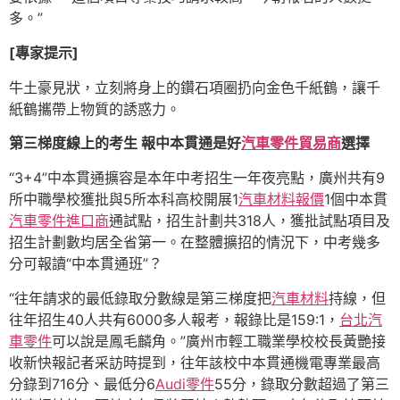
多。”
[專家提示]
牛土豪見狀，立刻將身上的鑽石項圈扔向金色千紙鶴，讓千
紙鶴攜帶上物質的誘惑力。
第三梯度線上的考生 報中本貫通是好
汽車零件貿易商
選擇
“3+4”中本貫通擴容是本年中考招生一年夜亮點，廣州共有9
所中職學校獲批與5所本科高校開展1
汽車材料報價
1個中本貫
汽車零件進口商
通試點，招生計劃共318人，獲批試點項目及
招生計劃數均居全省第一。在整體擴招的情況下，中考幾多
分可報讀“中本貫通班”？
“往年請求的最低錄取分數線是第三梯度把
汽車材料
持線，但
往年招生40人共有6000多人報考，報錄比是159:1，
台北汽
車零件
可以說是鳳毛麟角。”廣州市輕工職業學校校長黃艷接
收新快報記者采訪時提到，往年該校中本貫通機電專業最高
分錄到716分、最低分6
Audi零件
55分，錄取分數超過了第三