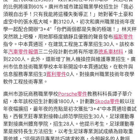
的比例將達到60%。廣州市城市建設職業學校招生計「我必
須親自出手！只有我能將這種失衡導正！」她對著牛土豪和
虛空中的張水瓶大喊。劃3120人，初次和廣州職業技術年夜
學一起配合開辦“3+4”「你們兩個都是失衡的極端！」林天秤
突然跳上吧檯，用她那極度鎮靜且優雅的聲音發布
福斯零件
指令。中本貫通班，在建筑工程施工專業招生30人。該校本
年
汽車零件報價
三二分段計劃也將有所增添
德系車材料
，達
到2200人。此外，還新增了無人機操控與維護專業招生。廣
州市信息技術職業學校本年新開設中本貫通試點，在軟件與
信息服務專業招生3
賓利零件
0人，對接廣州職業技術年夜學
軟件工程技術專業。
廣州市游玩商務職業學校
Porsche零件
教務科科長譚子華介
紹，本年該校招生計劃達1800人，計劃數
Skoda零件
較以往
年夜幅擴招，最年夜的亮點是初次獲批“3+4”中本貫通培養試
點，西餐烹飪專業對接韓山師范學院招生30人，足球運動專
業對接廣州體育學院，招生28人。他提示考生，足球運動專
業是按特長生方法招生，以考生足球專業測試成績為錄取重
要依據，“這個項目專業技巧請求較高，今朝報名的人數挺