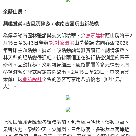
余蔭山房：
興趣賞菊+古風沉醉游，嶺南古園玩出新花樣
為傳承嶺南園林雅韻與菊文明精華，余
無毒建材
蔭山房將于2
月15日至3月3日舉辦“
設計家豪宅
山房菊語 古園春聲”2026
年春節主題活動。據悉，該活動融會雅賞菊花、劇情演繹、
林天秤的眼睛變得通紅，彷彿兩個正在進行精密測量的電子
磅秤。互動探秘、文明親身經歷、風俗闤闠等多元情勢，將
帶領游客沉醉式解鎖古園故事。2月15日至23日，單次購買
余蔭山房
會所設計
全票的游客可享用八折優惠（即14元/
人）。
此次展覽聯合匯聚各類精品菊，包含楓葉吟秋、淡妝垂露、
泉鄉法力、泉鄉沖天、火鳳凰、三色球菊、多彩乒乓菊等近