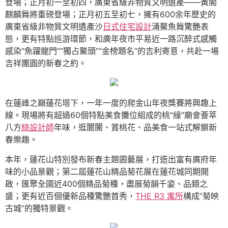
登場；正月初一至初四，廣東省級非物質文明遺產——黃閣
麒麟舞將重磅登場；正月初五至初七，擁有600余年歷史的
廣東省級非物質文明遺產沙
日式住宅設計
涌鰲魚舞驚艷表
態，更有特點巡游環節，和廣年夜市平易近一路沉醉式感觸
感染“魚躍龍門”“獨占鰲頭”“金榜題名”的吉利寄意，共赴一場
吉祥團圓的新春之約。
在蓮峰之巔蓮花塔下，一年一度的爬金山年夜獎賽將興趣上
線。現場將有超過60個特點美食攤位組成的桃“緣”廟會薈萃
八方
綠設計師
年味，逛闤闠、賞桃花、品美食一站式解鎖新
春樂趣。
本年，蓮花山特別發布新春主題園藝展，打造出富有廣府年
味的小品景觀；第二屆蓮花山精品菊花展在蓮花城同期開
啟，匯聚全國近400個精品菊種，盡展菊韻千姿、品類之
盛；更有近百個優新品種驚艷首秀，
THE R3 寓所
構成“菊映
古城”的獨特景觀。