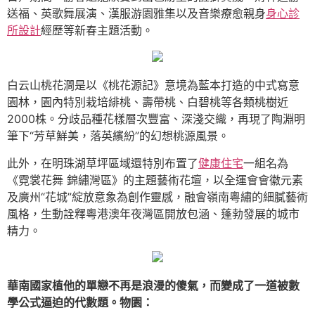
送福、英歌舞展演、漢服游園雅集以及音樂療愈親身
身心診
所設計
經歷等新春主題活動。
白云山桃花澗是以《桃花源記》意境為藍本打造的中式寫意
園林，園內特別栽培緋桃、壽帶桃、白碧桃等各類桃樹近
2000株。分歧品種花樣層次豐富、深淺交織，再現了陶淵明
筆下“芳草鮮美，落英繽紛”的幻想桃源風景。
此外，在明珠湖草坪區域還特別布置了
健康住宅
一組名為
《霓裳花舞 錦繡灣區》的主題藝術花壇，以全運會會徽元素
及廣州“花城”綻放意象為創作靈感，融會嶺南粵繡的細膩藝術
風格，生動詮釋粵港澳年夜灣區開放包涵、蓬勃發展的城市
精力。
華南國家植他的單戀不再是浪漫的傻氣，而變成了一道被數
學公式逼迫的代數題。物園：