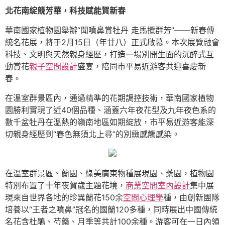
北花南綻競芳華，科技賦能賀新春
華南國家植物園舉辦“聞噴鼻賞牡丹 走馬攬群芳”——新春傳
統名花展，將于2月15日（年廿八）正式啟幕。本次展覽融會
科技、文明與天然親身經歷，打造一場別開生面的沉醉式互
動賞花
親子空間設計
盛宴，陪同市平易近游客共迎喜慶新
春。
在溫室群景區內，通過精準的花期調控技術，華南國家植物
園勝利實現了近40個品種、涵蓋六年夜花型及九年夜色系的
數千盆牡丹在溫熱的嶺南地區如期綻放，市平易近游客能深
切親身經歷到“春色無須北上尋”的別緻感觸感染。
在溫室群景區、蘭園、綠美廣東物種展現園、藥園，植物園
特別布置了十年夜賀歲主題花境，
商業空間室內設計
集中展
現來自世界各地的珍異蘭花150余
空間心理學
種，由創新團隊
培養以“王者之噴鼻”冠名的國蘭120多種，同時展出中國傳統
名花含杜鵑、芍藥、月季等共計100余種。游客可在一日內領