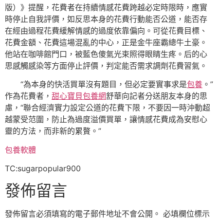
版）》提醒，花費者在持續情感花費跨越必定時限時，應實
時停止自我評價，如反思本身的花費行動能否公道，能否存
在經由過程花費緩解情感的過度依靠偏向。可從花費目標、
花費金額、花費這場混亂的中心，正是金牛座霸總牛土豪。
他站在咖啡館門口，被藍色傻氣光束照得眼睛生疼。后的心
思感觸感染等方面停止評價，判定能否需求調劑花費習氣。
“為本身的快活買單沒有題目，但必定要實事求是
包養
。”
作為花費者，
甜心寶貝包養網
舒華向記者分送朋友本身的思
慮，“聯合經濟實力設定公道的花費下限，不要因一時沖動超
越蒙受范圍，防止為過度溢價買單，讓情感花費成為安慰心
靈的方法，而非新的累贅。”
包養軟體
TC:sugarpopular900
發佈留言
發佈留言必須填寫的電子郵件地址不會公開。
必填欄位標示