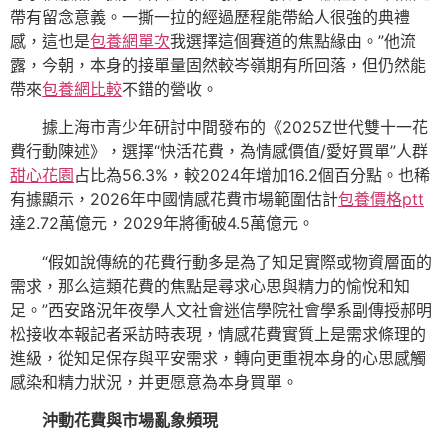
帶有留念意義。一撕一拉的經過歷程能帶給人很強的典禮
感，這也是
包養網單次
我選擇這個賽道的焦點緣由。”他流
露，今朝，本身的接單量固然較岑嶺期有所回落，但仍然能
帶來
包養網比較
不錯的營收。
據上海市青少年研討中間發布的《2025Z世代雙十一花
費行動陳述》，選擇“快活花費，為情感價值/愛好買單”人群
甜心花園
占比為56.3%，較2024年增加16.2個百分點。也稀
有據顯示，2026年中國情感花費市場範圍估計
包養價格ptt
達2.72萬億元，2029年將衝破4.5萬億元。
“假如說傳統的花費行動多是為了知足實際或物資層面的
需求，那么這類花費的焦點是尋求心思與精力的愉悅和知
足。”西安路況年夜學人文社會迷信學院社會學系副傳授郝明
松接收本報記者采訪時表現，情感花費實質上是需求條理的
進級，從知足保存與平安需求，轉向更重視本身的心思感觸
感染和精力狀況，并更愿意為本身買單。
沖動花費與市場亂象頻現