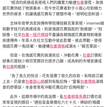
“經濟的疾速成長使得人們的購置力敏捷
包養
晉陞，為情
感花費供給了物資基本，而今世花費者對于小我心坎和精力
世界的尋求，則讓情感花費有了遼闊市場。”郝明松剖析道。
吉林年夜學消息與傳佈學院傳授蘇克軍表現，internet絡
與數字技巧的高速成長，則是情感花費鼓起的“助推器”。“短
錄像、社交
包養一個月價錢
平臺讓各類情感花費產物和場景
疾速傳佈，年青人在社交互動中彼此影響、彼此帶動，使得
情感花費‘一點就著’，敏捷構
包養價格
成潮水。”蘇克軍說。
但是，在情感花費的高潮背后，沖動花費、
包養
訂價和
辦事尺度缺少規范等題目也逐步凸顯，成為制約市場安康成
長
包養
的瓶頸。
“為了長久的快活，花失落攢了很久的存款，有時辰沉著
上去，仍是會
包養甜心網
感到有點后悔。”愛看
包養價格
演唱
會的舒華說，本身常常有沖動花費后的“后悔時辰”。
此外，這類市場中的高溢價、亂
包養網車馬費
訂價也是
常常呈現的題目。“通俗盲盒單價在六七十元，稀缺的‘暗藏