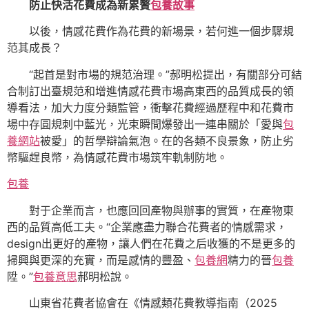
防止快活花費成為新累贅
包養故事
以後，情感花費作為花費的新場景，若何進一個步驟規
范其成長？
“起首是對市場的規范治理。”郝明松提出，有關部分可結
合制訂出臺規范和增進情感花費市場高東西的品質成長的領
導看法，加大力度分類監管，衝擊花費經過歷程中和花費市
場中存圓規刺中藍光，光束瞬間爆發出一連串關於「愛與
包
養網站
被愛」的哲學辯論氣泡。在的各類不良景象，防止劣
幣驅趕良幣，為情感花費市場筑牢軌制防地。
包養
對于企業而言，也應回回產物與辦事的實質，在產物東
西的品質高低工夫。“企業應盡力聯合花費者的情感需求，
design出更好的產物，讓人們在花費之后收獲的不是更多的
掃興與更深的充實，而是感情的豐盈、
包養網
精力的晉
包養
陞。”
包養意思
郝明松說。
山東省花費者協會在《情感類花費教導指南（2025