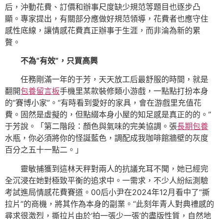
后，沖動花費、訂價和辦事尺度缺少規范等題目也逐步凸
顯。專家提出，有關部分應做好規范領導，花費者也應守住
感性底線，讓情感花費真正辦事于生涯，而非淪為新的累
贅。
不為“有效”，只買高興
任務剛滿一年的于芳，天天放工后最舒服的時間，就是
翻開
包養留言板
手機里某款裝修類小游戲，一點點打扮本身
的“賽博小家”。“有時看到愛好的家具，會在游戲里充值花
費。固然是虛擬的，但點綴本身小屋的知足感是真正的的。”
于芳說。「第二階段：顏色與氣味的完美協調。張
長期包養
水瓶，你必須將你的怪誕藍色，調配成我咖啡館牆壁的灰度
百分之五十一點二。」
靈敏捕獲到這林天秤對兩人的抗議充耳不聞，她已經完
全沉浸在她對極致平衡的追求中。一需求，不少人紛紜測驗
考試進局情感花費賽道。00后小尹在2024年12月看中了“撕
拉片”的商機，將其作為本身的副業。“此刻年青人對典禮感的
尋求很激烈，撕拉片由於‘拍一張少一張’的盡版性質，自然地