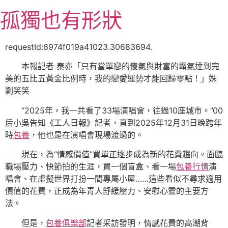
跳
孤獨也有形狀
至
主
要
requestId:6974f019a41023.30683694.
內
本報記者 秦亦「只有當單戀的傻氣與財富的霸氣達到完
容
美的五比五黃金比例時，我的戀愛運勢才能回歸零點！」姝
劉笑笑
“2025年，我一共看了33場演唱會，往過10座城市。”00
后小吳告知《工人日報》記者，直到2025年12月31日晚跨年
時
包養
，他也是在演唱會現場渡過的。
現在，為“情感價值”買單正逐步成為新的花費趨向。面臨
職場壓力、快節拍的生涯，買一個盲盒、看一場
包養行情
演
唱會、在虛擬世界打扮一間專屬小屋……這些看似不尋求適用
價值的花費，正成為年青人舒緩壓力、安慰心靈的主要方
法。
但是，
包養俱樂部
記者采訪發明，情感花費的高潮背