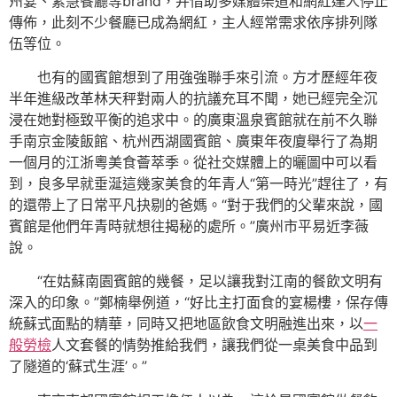
州宴、素慧餐廳等brand，并借助多媒體渠道和網紅達人停止
傳佈，此刻不少餐廳已成為網紅，主人經常需求依序排列隊
伍等位。
也有的國賓館想到了用強強聯手來引流。方才歷經年夜
半年進級改革林天秤對兩人的抗議充耳不聞，她已經完全沉
浸在她對極致平衡的追求中。的廣東溫泉賓館就在前不久聯
手南京金陵飯館、杭州西湖國賓館、廣東年夜廈舉行了為期
一個月的江浙粵美食薈萃季。從社交媒體上的曬圖中可以看
到，良多早就垂涎這幾家美食的年青人“第一時光”趕往了，有
的還帶上了日常平凡抉剔的爸媽。“對于我們的父輩來說，國
賓館是他們年青時就想往揭秘的處所。”廣州市平易近李薇
說。
“在姑蘇南園賓館的幾餐，足以讓我對江南的餐飲文明有
深入的印象。”鄭楠舉例道，“好比主打面食的宴楊樓，保存傳
統蘇式面點的精華，同時又把地區飲食文明融進出來，以
一
般勞檢
人文套餐的情勢推給我們，讓我們從一桌美食中品到
了隧道的‘蘇式生涯’。”