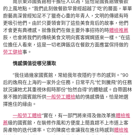
南京東郊國賓館相干擔任人以為，這恰是國賓館做餐飲
的上風地點。“我們此刻做餐飲早曾經超越了‘吃’的層面，單單
廚藝高深曾經知足不了獵奇心重的年青人，文明的傳遞有時
更吸引他們。由於只要領會到了這些美食背后的故事，他們
才會更有典禮感。就像我們在做主要外事招待的時
體檢推薦
辰，也會將我們的傳統美食文明向賓客娓娓道來一樣。”在這
位擔任人看來，這是一切老牌飯店在餐飲方面應當保持做的
勞工健檢
事。
情感價值從哪兒獲取
“我住過幾家國賓館，常給我年夜隱約于市的感到。”90
后的逸飛在上海的一家外企任務，日常平凡“忙到騰飛”的任務
狀況讓她尤其重視休假時那份“怡然自得”的體驗感。自帶園林
景不雅的國賓館所供
一般勞工體檢
給的情感價值，恰是她選
擇進住的緣由。
一般勞工體檢
“實在，有一部門將來得及做改革進
體檢推
薦
級的國賓館，在裝修作風和方便度上簡直趕不上市道上客
房產物的迭代速率。它的陳腐也會讓我在進住時感到
體檢推