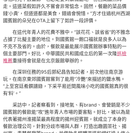
走。這道菜假如許久不嘗會非常惦念。固然，餐廳的菜品價
錢‘小貴’，但道道都是美食，錯過會惋惜。”方才住過杭州西湖
國賓館的朵兒在OTA上留下了如許一段評價。
在這代年青人的花費不雅中，“該花花、該省省”的不雅念
占據了比擬主要的地位。到國賓館一飽口福就是良多人以為
不克不及省的。由於，餐飲是最能展示國賓館辦事特點的一
個主要部門。好比，中華國民共和國成立后的第一次隆
巡檢
推薦
重接待會就是在北京飯館舉辦的。
在深圳任務的95后郭紀昌告知記者，前次他往南京游
玩，在南京東郊國賓館嘗到了能用“冷艷”來描述的鹽水鴨。
“上至宮廷肴饌譜錄，下采平易近間風味小吃的國賓館真的很
有‘料’。”
采訪中，記者察看到，接地氣、有brand、會營銷是不少
國賓館的餐飲能“攻”進年青人市場的要害點。好比，被以為是
代表著揚州淮揚菜最高程度的揚州迎賓館，就成立了本身的
餐飲治理公司，針對分歧市場與人群，打造出趣園茶社、揚