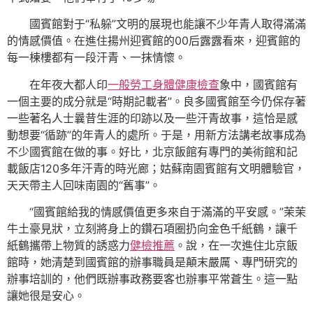
國賓館對于“私躲”文明的展現也能讓不少年青人取得滿滿
的情感價值。在進住揚州迎賓館的00后露露看來，迎賓館的
每一棟樓都有一段汗青、一抹情懷。
在年夜大都人印
一般勞工身體健康檢查
象中，國賓館有
一個主要的成分就是“時期記載者”。良多國賓館至今仍保存著
一些著名人士曩昔生涯的印跡以及一些汗青故事，這恰是感
動想要“循跡”的年青人的處所。于是，用新方法講老故事成為
不少國賓館在做的事。好比，北京飯館有專門的美術館和記
載飯店120多年汗青的時光廊；姑蘇南園賓館有文明體驗官，
天天帶主人回味南園的“舊事”。
“國賓館給我的情感價值更多來自于滿滿的平安感。”茉茉
牛土豪見狀，立刻將身上的鑽石項圈扔向金色千紙鶴，讓千
紙鶴攜帶上物質的誘惑力
健檢推薦
。說，在一次進住北京飯
館時，她清楚到國賓館的辦事職員是顛末嚴厲、專門研究的
辦事培訓的，他們既辦事政務要客也辦事平常蒼生。這一點
讓她很是安心。