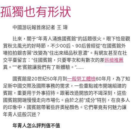
跳
孤獨也有形狀
至
主
要
中國游玩報首席記者 王 瑋
內
比來，關于“年青人涌進國賓館”的話題很火。眼下恰是觀
容
賞秋北風光的好時節，不少00后、90后曾經從“在國賓館外
墻拍拍銀杏葉”改變為“住出來細品秋意濃”。有網友甚至在社
交平臺留言：“住國賓館，只要零次和有數次的差
巡檢推薦
異。”“‘老’賓館讓我們有了新體驗。”……
國賓館是20世紀50年月到
一般勞工體檢
60年月，為了知
足新中國交際及國際事務的需求，一些重點城市開端組建的
賓館，重要用于外事招待。跟著改造開放的不竭深刻，這些
國賓館開端慢慢走向市場化。由於之前“成分”特別，在良多人
的印象中，國賓館帶著些許奧秘顏色。它們畢竟有何魅力讓
年青人這般沉迷？
年青人怎么評判值不值