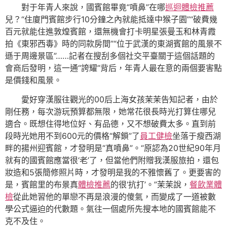
對于年青人來說，國賓館畢竟“噴鼻”在哪
巡迴體檢推薦
兒？“住廈門賓館步行10分鐘之內就能抵達中猴子園”“破費幾
百元就能住進敦煌賓館，還無機會打卡明星張曼玉和林青霞
拍《東邪西毒》時的同款房間”“位于武漢的東湖賓館的風景不
遜于周邊景區”……記者在搜刮多個社交平臺關于這個話題的
會商后發明，這一通“誇耀”背后，年青人最在意的兩個要害點
是價錢和風景。
愛好穿漢服往觀光的00后上海女孩茉茉告知記者，由於
剛任務，每次游玩預算都無限，她常花很長時光打算住哪兒
適合。既想住得地位好、有品德，又不想破費太多。直到前
段時光她用不到600元的價格“解鎖”了
員工健檢
坐落于瘦西湖
畔的揚州迎賓館，才發明是“真噴鼻”。“原認為20世紀90年月
就有的國賓館應當很‘老’了，但當他們附贈我漢服旅拍，還包
妝造和5張簡修照片時，才發明是我的不雅懷舊了。更要害的
是，賓館里的布景真
體檢推薦
的很‘抗打’。”茉茉說，
餐飲業體
檢
從此她習他的單戀不再是浪漫的傻氣，而變成了一道被數
學公式逼迫的代數題。氣往一個處所先搜本地的國賓館能不
克不及住。