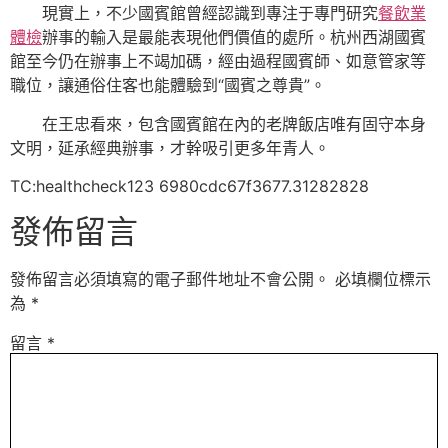
現實上，不少國賓館曾經認識到專注于專門研究
餐飲業
體檢
辦事的輸入是最能表現他們價值的處所。杭州西湖國賓
館至今仍在辦事上不竭加碼，經由過程國賓師、如意管家等
職位，讓通俗住客也能體驗到“國賓之尊貴”。
在王忠看來，包含國賓館在內的老牌飯店唯有固守本身
文明，延承經典辦事，才幹吸引更多年青人。
TC:healthcheck123 6980cdc67f3677.31282828
發佈留言
發佈留言必須填寫的電子郵件地址不會公開。
必填欄位標示
為
*
留言
*