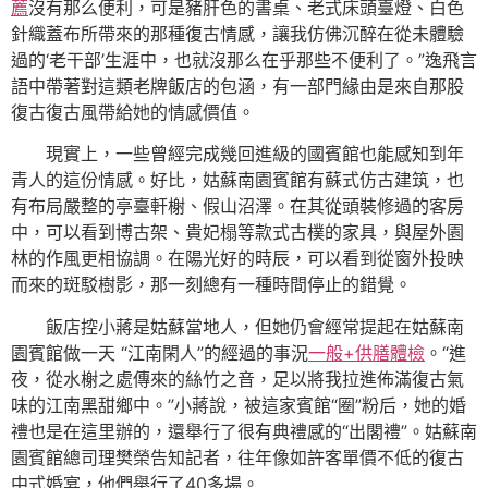
薦
沒有那么便利，可是豬肝色的書桌、老式床頭臺燈、白色
針織蓋布所帶來的那種復古情感，讓我仿佛沉醉在從未體驗
過的‘老干部’生涯中，也就沒那么在乎那些不便利了。”逸飛言
語中帶著對這類老牌飯店的包涵，有一部門緣由是來自那股
復古復古風帶給她的情感價值。
現實上，一些曾經完成幾回進級的國賓館也能感知到年
青人的這份情感。好比，姑蘇南園賓館有蘇式仿古建筑，也
有布局嚴整的亭臺軒榭、假山沼澤。在其從頭裝修過的客房
中，可以看到博古架、貴妃榻等款式古樸的家具，與屋外園
林的作風更相協調。在陽光好的時辰，可以看到從窗外投映
而來的斑駁樹影，那一刻總有一種時間停止的錯覺。
飯店控小蔣是姑蘇當地人，但她仍會經常提起在姑蘇南
園賓館做一天 “江南閑人”的經過的事況
一般+供膳體檢
。“進
夜，從水榭之處傳來的絲竹之音，足以將我拉進佈滿復古氣
味的江南黑甜鄉中。”小蔣說，被這家賓館“圈”粉后，她的婚
禮也是在這里辦的，還舉行了很有典禮感的“出閣禮”。姑蘇南
園賓館總司理樊榮告知記者，往年像如許客單價不低的復古
中式婚宴，他們舉行了40多場。