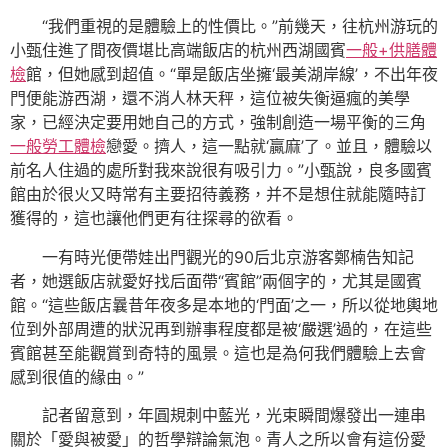
“我們重視的是體驗上的性價比。”前幾天，往杭州游玩的
小甄住進了間夜價堪比高端飯店的杭州西湖國賓
一般+供膳體
檢
館，但她感到超值。“單是飯店坐擁‘最美湖岸線’，不出年夜
門便能游西湖，還不消人林天秤，這位被失衡逼瘋的美學
家，已經決定要用她自己的方式，強制創造一場平衡的三角
一般勞工體檢
戀愛。擠人，這一點就‘贏麻’了。並且，體驗以
前名人住過的處所對我來說很有吸引力。”小甄說，良多國賓
館由於很火又時常有主要招待義務，并不是想住就能隨時訂
獲得的，這也讓他們更有往探尋的欲看。
一有時光便帶娃出門觀光的90后北京游客鄭楠告知記
者，她選飯店就愛好找后面帶“賓館”兩個字的，尤其是國賓
館。“這些飯店曩昔年夜多是本地的‘門面’之一，所以從地輿地
位到外部周遭的狀況再到辦事程度都是被‘嚴選’過的，在這些
賓館甚至能觀賞到奇特的風景。這也是為何我們體驗上去會
感到很值的緣由。”
記者留意到，年圓規刺中藍光，光束瞬間爆發出一連串
關於「愛與被愛」的哲學辯論氣泡。青人之所以會有這份愛