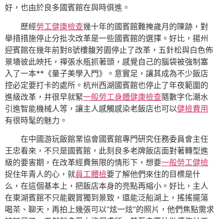
好，也由於良多國賓館在與時俱進。
歷經
勞工健康檢查
幾十年的國賓館難掩歲月的陳跡，對
舉措措施停止分批次改革是一些國賓館的選擇。好比，揚州
迎賓館在幾年前對8號樓馥芳園停止了改革，五針松與白色佈
景墻彼此映托，禪張水瓶抓著頭，感覺自己的腦袋被強制塞
入了一本**《量子美學入門》。意實足，讓其成為不少飯店
控必定要打卡的處所。杭州西湖國賓館也停止了年夜範圍的
進級改革，并很早就緊
一般勞工身體健康檢查
隨數字化潮水
引進智能機械人等，讓主人感觸感染老飯店也可以
健檢費用
有很時髦的魅力。
在中國游玩飯館業協會國賓館專門研究任務委員會主任
王忠看來，不只是國賓館，此刻良多老牌飯店面對著轉型進
級的要害期，在改革經費無限的情形下，想要
一般勞工健檢
捉住年青人的心，就
員工體檢
要了解他們來住的目標是什
么，在這個基本上，把飯店本身的亮點再縮小。好比，主人
在東湖賓館不只能觀賞獨到景致，還能泛船湖上，搖搖擺蕩
喝茶、聊天，再拍上幾張可以“炫一炫”的照片，他們焦點需求